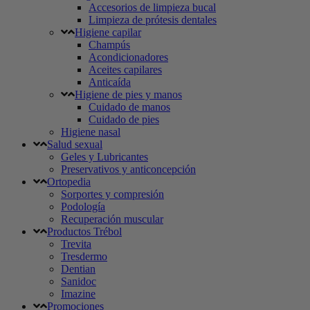
Accesorios de limpieza bucal
Limpieza de prótesis dentales
Higiene capilar
Champús
Acondicionadores
Aceites capilares
Anticaída
Higiene de pies y manos
Cuidado de manos
Cuidado de pies
Higiene nasal
Salud sexual
Geles y Lubricantes
Preservativos y anticoncepción
Ortopedia
Sorportes y compresión
Podología
Recuperación muscular
Productos Trébol
Trevita
Tresdermo
Dentian
Sanidoc
Imazine
Promociones