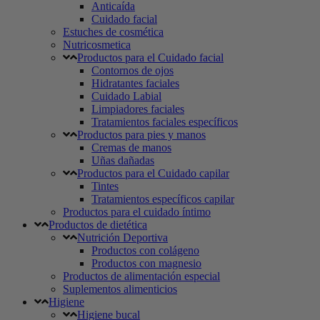
Anticaída
Cuidado facial
Estuches de cosmética
Nutricosmetica
Productos para el Cuidado facial
Contornos de ojos
Hidratantes faciales
Cuidado Labial
Limpiadores faciales
Tratamientos faciales específicos
Productos para pies y manos
Cremas de manos
Uñas dañadas
Productos para el Cuidado capilar
Tintes
Tratamientos específicos capilar
Productos para el cuidado íntimo
Productos de dietética
Nutrición Deportiva
Productos con colágeno
Productos con magnesio
Productos de alimentación especial
Suplementos alimenticios
Higiene
Higiene bucal