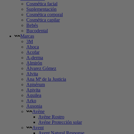
Cosmética facial
Suplementación
Cosmética corporal
Cosmética capilar
Bebés
Bucodental
Marcas
3M
Aboca
Acofar
A-derma
Almirón
Álvarez Gómez
Alvita
Ana Mª de la Justicia
Apisérum
Apivita
Aquilea
Arko
Ausonia
Avène
Avène Rostro
Avéne Protección solar
Avent
Avent Natural Response