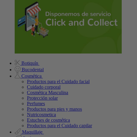
Botiquín
Bucodental
Cosmética
Productos para el Cuidado facial
Cuidado corporal
Cosmética Masculina
Protección solar
Perfumes
Productos para pies y manos
Nutricosmetica
Estuches de cosmética
Productos para el Cuidado capilar
Maquillaje