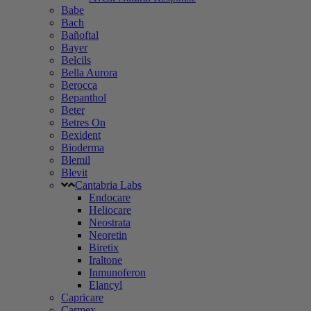
Babe
Bach
Bañoftal
Bayer
Belcils
Bella Aurora
Berocca
Bepanthol
Beter
Betres On
Bexident
Bioderma
Blemil
Blevit
Cantabria Labs
Endocare
Heliocare
Neostrata
Neoretin
Biretix
Iraltone
Inmunoferon
Elancyl
Capricare
Carmex