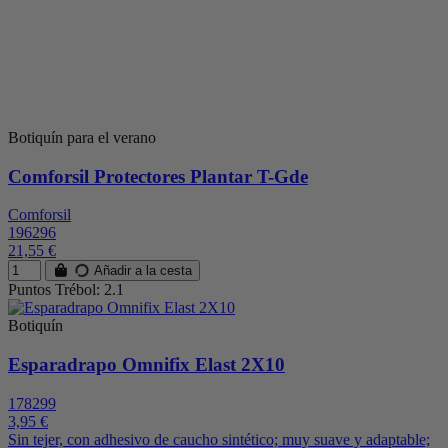
Botiquín para el verano
Comforsil Protectores Plantar T-Gde
Comforsil
196296
21,55 €
Añadir a la cesta
Puntos Trébol: 2.1
Botiquín
Esparadrapo Omnifix Elast 2X10
178299
3,95 €
Sin tejer, con adhesivo de caucho sintético; muy suave y adaptable;