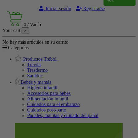
Iniciar sesión
Registrarse
0
/
Vacío
Your cart
×
No hay más artículos en su carrito
Categorías
Productos Trébol
Trevita
Tresdermo
Sanidoc
Bebés y mamás
Higiene infantil
Accesorios para bebés
Alimentación infantil
Cuidados para el embarazo
Cuidados post-parto
Pañales, toallitas y cuidado del pañal