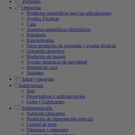
Perfumes
Ortopedia
Productos ortopédicos para las articulaciones
Ayudas Técnicas
Casa
Aparatos ortopédicos electrónicos
Podología
Kinesioterapia
Otros productos de ortopedia y ayudas técnicas
Ortopedia deportiva
Productos de masaje
Ayudas dinámicas de movilidad
Material de cura
Apósitos
Salud y bienestar
Salud sexual
Test
Preservativos y anticoncepción
Geles y Lubricantes
Suplementación
Nutrición Deportiva
Productos de alimentación especial
Control de peso
Vitaminas y minerales