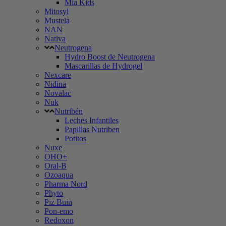
Mia Kids
Mitosyl
Mustela
NAN
Nativa
Neutrogena
Hydro Boost de Neutrogena
Mascarillas de Hydrogel
Nexcare
Nidina
Novalac
Nuk
Nutribén
Leches Infantiles
Papillas Nutriben
Potitos
Nuxe
OHO+
Oral-B
Ozoaqua
Pharma Nord
Phyto
Piz Buin
Pon-emo
Redoxon