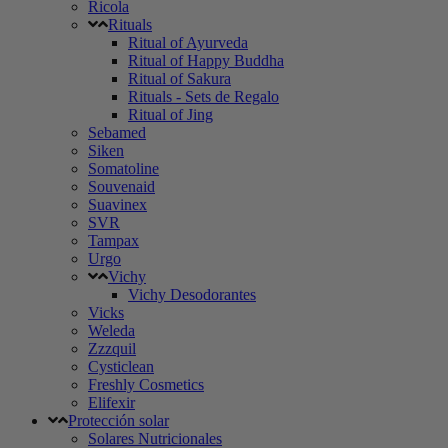
Ricola
Rituals
Ritual of Ayurveda
Ritual of Happy Buddha
Ritual of Sakura
Rituals - Sets de Regalo
Ritual of Jing
Sebamed
Siken
Somatoline
Souvenaid
Suavinex
SVR
Tampax
Urgo
Vichy
Vichy Desodorantes
Vicks
Weleda
Zzzquil
Cysticlean
Freshly Cosmetics
Elifexir
Protección solar
Solares Nutricionales