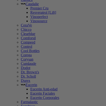
Caudalie
Premier Cru
Resveratrol [Lift]
Vinoperfect
Vinosource
CeraVe
Chicco
Clearblue
Comforsil
Compeed
Control
Cool Bottles
Corega
Corysan
Cumlaude
Dodot
Dr. Brown's
Dr. Scholl
Durex
Eucerin
Eucerin Anti-edad
Eucerin Faciales
Eucerin Corporales
Farmalastic