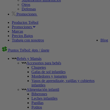
Suplementos alimenticios
Otros
Defensas
Promociones
Productos Trébol
Promociones
Marcas
Precios Bajos
Trabaja con nosotros
Blog
Puntos Trébol: 4pts / únete
Bebés y Mamás
Accesorios para bebés
Chupetes
Gafas de sol infantiles
Mordedores y juguetes
Vasos de aprendizaje, vajillas y cubiertos
infantiles
Alimentación infantil
Biberones
Leches infantiles
Papillas
Potitos