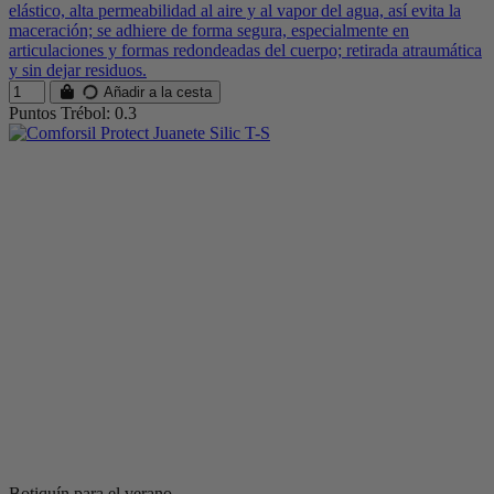
elástico, alta permeabilidad al aire y al vapor del agua, así evita la
maceración; se adhiere de forma segura, especialmente en
articulaciones y formas redondeadas del cuerpo; retirada atraumática
y sin dejar residuos.
Añadir a la cesta
Puntos Trébol: 0.3
Botiquín para el verano