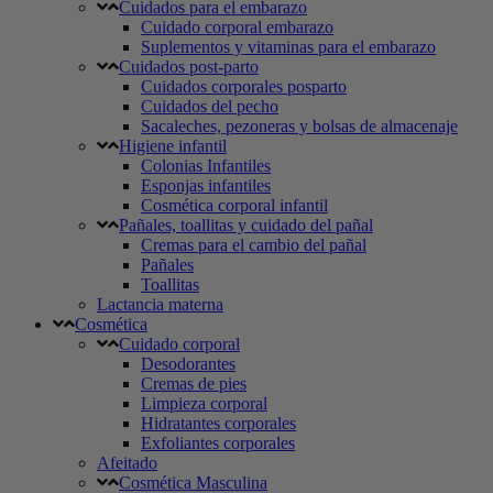
Cuidados para el embarazo
Cuidado corporal embarazo
Suplementos y vitaminas para el embarazo
Cuidados post-parto
Cuidados corporales posparto
Cuidados del pecho
Sacaleches, pezoneras y bolsas de almacenaje
Higiene infantil
Colonias Infantiles
Esponjas infantiles
Cosmética corporal infantil
Pañales, toallitas y cuidado del pañal
Cremas para el cambio del pañal
Pañales
Toallitas
Lactancia materna
Cosmética
Cuidado corporal
Desodorantes
Cremas de pies
Limpieza corporal
Hidratantes corporales
Exfoliantes corporales
Afeitado
Cosmética Masculina