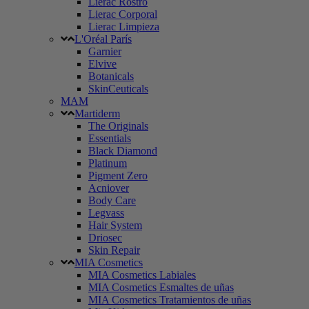
Lierac Rostro
Lierac Corporal
Lierac Limpieza
L'Oréal París
Garnier
Elvive
Botanicals
SkinCeuticals
MAM
Martiderm
The Originals
Essentials
Black Diamond
Platinum
Pigment Zero
Acniover
Body Care
Legvass
Hair System
Driosec
Skin Repair
MIA Cosmetics
MIA Cosmetics Labiales
MIA Cosmetics Esmaltes de uñas
MIA Cosmetics Tratamientos de uñas