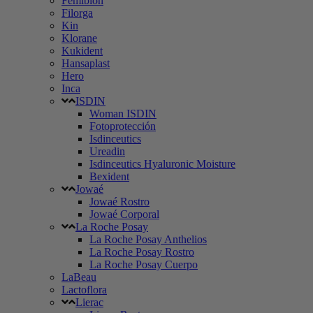
Femibion
Filorga
Kin
Klorane
Kukident
Hansaplast
Hero
Inca
ISDIN
Woman ISDIN
Fotoprotección
Isdinceutics
Ureadin
Isdinceutics Hyaluronic Moisture
Bexident
Jowaé
Jowaé Rostro
Jowaé Corporal
La Roche Posay
La Roche Posay Anthelios
La Roche Posay Rostro
La Roche Posay Cuerpo
LaBeau
Lactoflora
Lierac