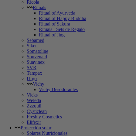
Ricola
Rituals
Ritual of Ayurveda
Ritual of Happy Buddha
Ritual of Sakura
Rituals - Sets de Regalo
Ritual of Jing
Sebamed
Siken
Somatoline
Souvenaid
Suavinex
SVR
Tampax
Urgo
Vichy
Vichy Desodorantes
Vicks
Weleda
Zzzquil
Cysticlean
Freshly Cosmetics
Elifexir
Protección solar
Solares Nutricionales