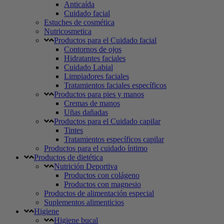
Anticaída
Cuidado facial
Estuches de cosmética
Nutricosmetica
Productos para el Cuidado facial
Contornos de ojos
Hidratantes faciales
Cuidado Labial
Limpiadores faciales
Tratamientos faciales específicos
Productos para pies y manos
Cremas de manos
Uñas dañadas
Productos para el Cuidado capilar
Tintes
Tratamientos específicos capilar
Productos para el cuidado íntimo
Productos de dietética
Nutrición Deportiva
Productos con colágeno
Productos con magnesio
Productos de alimentación especial
Suplementos alimenticios
Higiene
Higiene bucal