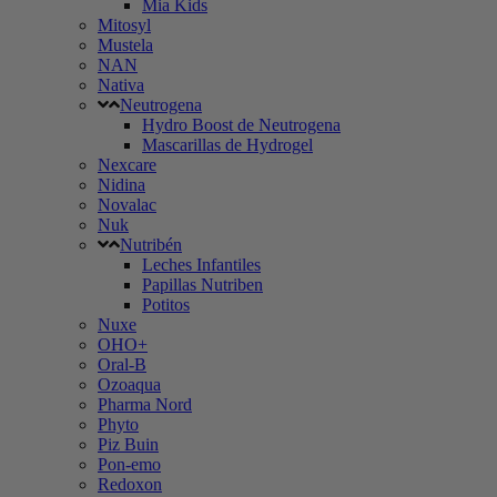
Mia Kids
Mitosyl
Mustela
NAN
Nativa
Neutrogena
Hydro Boost de Neutrogena
Mascarillas de Hydrogel
Nexcare
Nidina
Novalac
Nuk
Nutribén
Leches Infantiles
Papillas Nutriben
Potitos
Nuxe
OHO+
Oral-B
Ozoaqua
Pharma Nord
Phyto
Piz Buin
Pon-emo
Redoxon