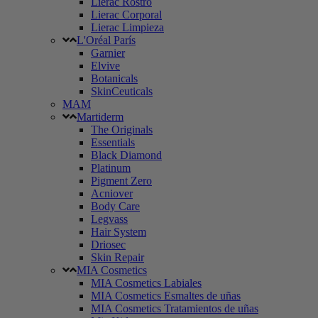
Lierac Rostro
Lierac Corporal
Lierac Limpieza
L'Oréal París
Garnier
Elvive
Botanicals
SkinCeuticals
MAM
Martiderm
The Originals
Essentials
Black Diamond
Platinum
Pigment Zero
Acniover
Body Care
Legvass
Hair System
Driosec
Skin Repair
MIA Cosmetics
MIA Cosmetics Labiales
MIA Cosmetics Esmaltes de uñas
MIA Cosmetics Tratamientos de uñas