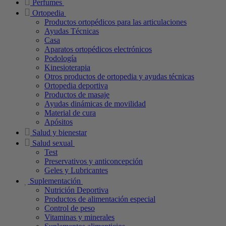
Perfumes
Ortopedia
Productos ortopédicos para las articulaciones
Ayudas Técnicas
Casa
Aparatos ortopédicos electrónicos
Podología
Kinesioterapia
Otros productos de ortopedia y ayudas técnicas
Ortopedia deportiva
Productos de masaje
Ayudas dinámicas de movilidad
Material de cura
Apósitos
Salud y bienestar
Salud sexual
Test
Preservativos y anticoncepción
Geles y Lubricantes
Suplementación
Nutrición Deportiva
Productos de alimentación especial
Control de peso
Vitaminas y minerales