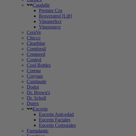
Caudalie
Premier Cru
Resveratrol [Lift]
Vinoperfect
Vinosource
CeraVe
Chicco
Clearblue
Comforsil
Compeed
Control
Cool Bottles
Corega
Corysan
Cumlaude
Dodot
Dr. Brown's
Dr. Scholl
Durex
Eucerin
Eucerin Anti-edad
Eucerin Faciales
Eucerin Corporales
Farmalastic