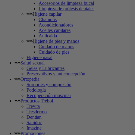
Accesorios de limpieza bucal
Limpieza de prótesis dentales
Higiene capilar
Champús
Acondicionadores
Aceites capilares
Anticaída
Higiene de pies y manos
Cuidado de manos
Cuidado de pies
Higiene nasal
Salud sexual
Geles y Lubricantes
Preservativos y anticoncepción
Ortopedia
Sorportes y compresión
Podología
Recuperación muscular
Productos Trébol
Trevita
Tresdermo
Dentian
Sanidoc
Imazine
Promociones