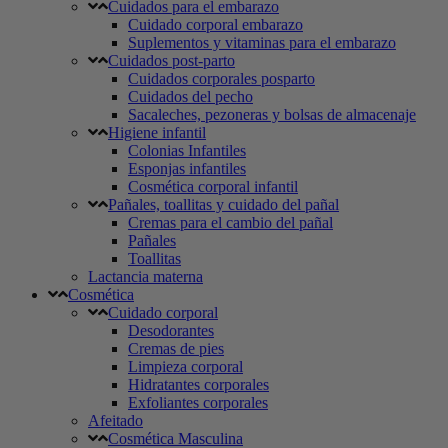
Cuidados para el embarazo
Cuidado corporal embarazo
Suplementos y vitaminas para el embarazo
Cuidados post-parto
Cuidados corporales posparto
Cuidados del pecho
Sacaleches, pezoneras y bolsas de almacenaje
Higiene infantil
Colonias Infantiles
Esponjas infantiles
Cosmética corporal infantil
Pañales, toallitas y cuidado del pañal
Cremas para el cambio del pañal
Pañales
Toallitas
Lactancia materna
Cosmética
Cuidado corporal
Desodorantes
Cremas de pies
Limpieza corporal
Hidratantes corporales
Exfoliantes corporales
Afeitado
Cosmética Masculina