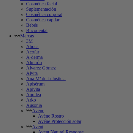
Cosmética facial
Suplementación
Cosmética corporal
Cosmética capilar
Bebés
Bucodental
Marcas
3M
Aboca
Acofar
A-derma
Almirón
Álvarez Gómez
Alvita
Ana Mª de la Justicia
Apisérum
Apivita
Aquilea
Arko
Ausonia
Avène
Avène Rostro
Avéne Protección solar
Avent
Avent Natural Response