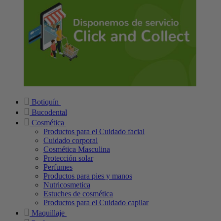
Botiquín
Bucodental
Cosmética
Productos para el Cuidado facial
Cuidado corporal
Cosmética Masculina
Protección solar
Perfumes
Productos para pies y manos
Nutricosmetica
Estuches de cosmética
Productos para el Cuidado capilar
Maquillaje