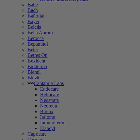
Babe
Bach
Bañoftal
Bayer
Belcils
Bella Aurora
Berocca
Bepanthol
Beter
Betres On
Bexident
Bioderma
Blemil
Blevit
Cantabria Labs
Endocare
Heliocare
Neostrata
Neoretin
Biretix
Iraltone
Inmunoferon
Elancyl
Capricare
Carmex