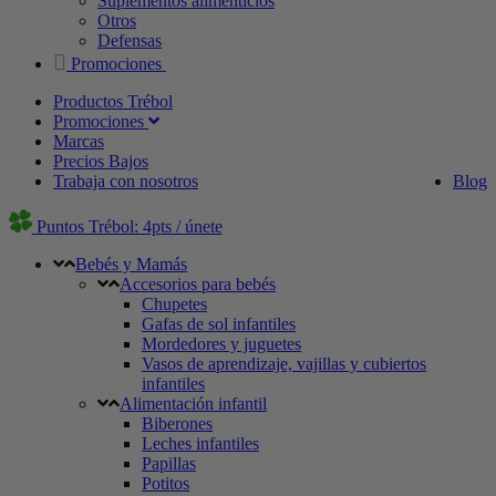
Suplementos alimenticios
Otros
Defensas
Promociones
Productos Trébol
Promociones
Marcas
Precios Bajos
Trabaja con nosotros
Blog
Puntos Trébol: 4pts / únete
Bebés y Mamás
Accesorios para bebés
Chupetes
Gafas de sol infantiles
Mordedores y juguetes
Vasos de aprendizaje, vajillas y cubiertos
infantiles
Alimentación infantil
Biberones
Leches infantiles
Papillas
Potitos