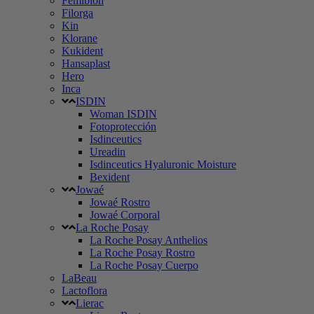
Femibion
Filorga
Kin
Klorane
Kukident
Hansaplast
Hero
Inca
ISDIN
Woman ISDIN
Fotoprotección
Isdinceutics
Ureadin
Isdinceutics Hyaluronic Moisture
Bexident
Jowaé
Jowaé Rostro
Jowaé Corporal
La Roche Posay
La Roche Posay Anthelios
La Roche Posay Rostro
La Roche Posay Cuerpo
LaBeau
Lactoflora
Lierac