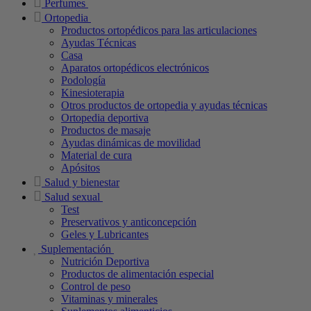
Perfumes
Ortopedia
Productos ortopédicos para las articulaciones
Ayudas Técnicas
Casa
Aparatos ortopédicos electrónicos
Podología
Kinesioterapia
Otros productos de ortopedia y ayudas técnicas
Ortopedia deportiva
Productos de masaje
Ayudas dinámicas de movilidad
Material de cura
Apósitos
Salud y bienestar
Salud sexual
Test
Preservativos y anticoncepción
Geles y Lubricantes
Suplementación
Nutrición Deportiva
Productos de alimentación especial
Control de peso
Vitaminas y minerales