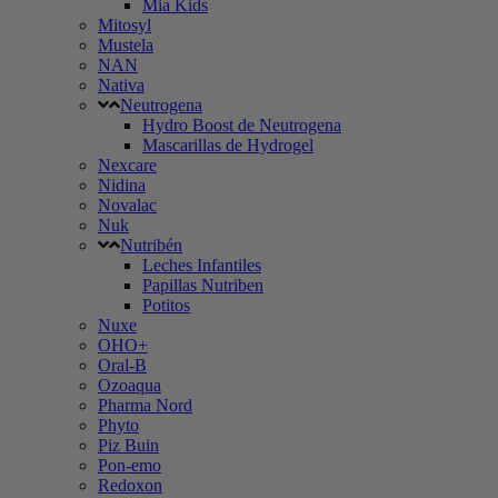
Mia Kids
Mitosyl
Mustela
NAN
Nativa
Neutrogena
Hydro Boost de Neutrogena
Mascarillas de Hydrogel
Nexcare
Nidina
Novalac
Nuk
Nutribén
Leches Infantiles
Papillas Nutriben
Potitos
Nuxe
OHO+
Oral-B
Ozoaqua
Pharma Nord
Phyto
Piz Buin
Pon-emo
Redoxon