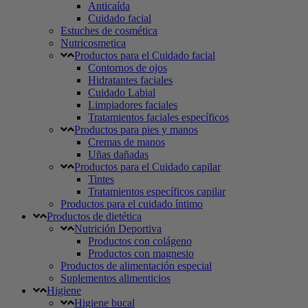
Anticaída
Cuidado facial
Estuches de cosmética
Nutricosmetica
Productos para el Cuidado facial
Contornos de ojos
Hidratantes faciales
Cuidado Labial
Limpiadores faciales
Tratamientos faciales específicos
Productos para pies y manos
Cremas de manos
Uñas dañadas
Productos para el Cuidado capilar
Tintes
Tratamientos específicos capilar
Productos para el cuidado íntimo
Productos de dietética
Nutrición Deportiva
Productos con colágeno
Productos con magnesio
Productos de alimentación especial
Suplementos alimenticios
Higiene
Higiene bucal