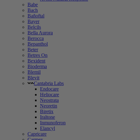
Babe
Bach
Bañoftal
Bayer
Belcils
Bella Aurora
Berocca
Bepanthol
Beter
Betres On
Bexident
Bioderma
Blemil
Blevit
Cantabria Labs
Endocare
Heliocare
Neostrata
Neoretin
Biretix
Iraltone
Inmunoferon
Elancyl
Capricare
Carmex