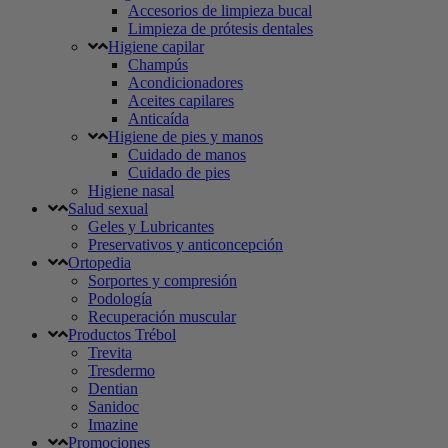
Accesorios de limpieza bucal
Limpieza de prótesis dentales
Higiene capilar
Champús
Acondicionadores
Aceites capilares
Anticaída
Higiene de pies y manos
Cuidado de manos
Cuidado de pies
Higiene nasal
Salud sexual
Geles y Lubricantes
Preservativos y anticoncepción
Ortopedia
Sorportes y compresión
Podología
Recuperación muscular
Productos Trébol
Trevita
Tresdermo
Dentian
Sanidoc
Imazine
Promociones