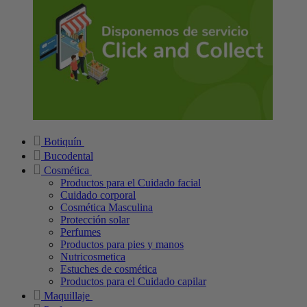
Botiquín
Bucodental
Cosmética
Productos para el Cuidado facial
Cuidado corporal
Cosmética Masculina
Protección solar
Perfumes
Productos para pies y manos
Nutricosmetica
Estuches de cosmética
Productos para el Cuidado capilar
Maquillaje