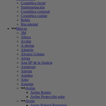
Cosmética facial
Suplementación
Cosmética corporal
Cosmética capilar
Bebés
Bucodental
Marcas
3M
Aboca
Acofar
A-derma
Almirón
Álvarez Gómez
Alvita
Ana Mª de la Justicia
Apisérum
Apivita
Aquilea
Arko
Ausonia
Avène
Avène Rostro
Avéne Protección solar
Avent
Avent Natural Response