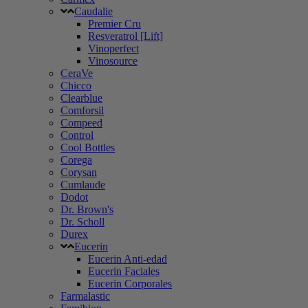
Caudalie
Premier Cru
Resveratrol [Lift]
Vinoperfect
Vinosource
CeraVe
Chicco
Clearblue
Comforsil
Compeed
Control
Cool Bottles
Corega
Corysan
Cumlaude
Dodot
Dr. Brown's
Dr. Scholl
Durex
Eucerin
Eucerin Anti-edad
Eucerin Faciales
Eucerin Corporales
Farmalastic