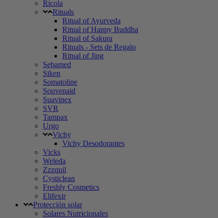
Ricola
Rituals
Ritual of Ayurveda
Ritual of Happy Buddha
Ritual of Sakura
Rituals - Sets de Regalo
Ritual of Jing
Sebamed
Siken
Somatoline
Souvenaid
Suavinex
SVR
Tampax
Urgo
Vichy
Vichy Desodorantes
Vicks
Weleda
Zzzquil
Cysticlean
Freshly Cosmetics
Elifexir
Protección solar
Solares Nutricionales