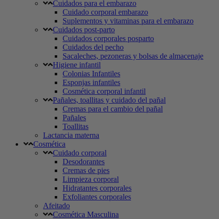
Cuidados para el embarazo
Cuidado corporal embarazo
Suplementos y vitaminas para el embarazo
Cuidados post-parto
Cuidados corporales posparto
Cuidados del pecho
Sacaleches, pezoneras y bolsas de almacenaje
Higiene infantil
Colonias Infantiles
Esponjas infantiles
Cosmética corporal infantil
Pañales, toallitas y cuidado del pañal
Cremas para el cambio del pañal
Pañales
Toallitas
Lactancia materna
Cosmética
Cuidado corporal
Desodorantes
Cremas de pies
Limpieza corporal
Hidratantes corporales
Exfoliantes corporales
Afeitado
Cosmética Masculina