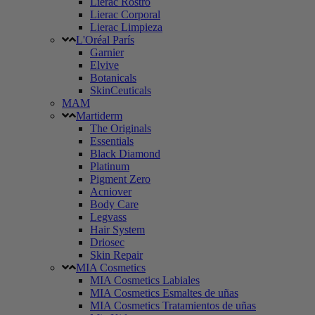
Lierac Rostro
Lierac Corporal
Lierac Limpieza
L'Oréal París
Garnier
Elvive
Botanicals
SkinCeuticals
MAM
Martiderm
The Originals
Essentials
Black Diamond
Platinum
Pigment Zero
Acniover
Body Care
Legvass
Hair System
Driosec
Skin Repair
MIA Cosmetics
MIA Cosmetics Labiales
MIA Cosmetics Esmaltes de uñas
MIA Cosmetics Tratamientos de uñas