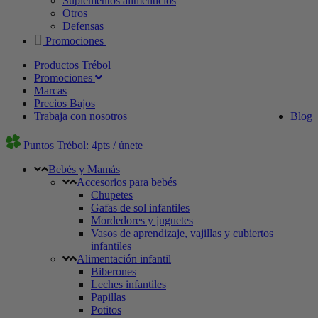
Suplementos alimenticios
Otros
Defensas
Promociones
Productos Trébol
Promociones
Marcas
Precios Bajos
Trabaja con nosotros
Blog
Puntos Trébol: 4pts / únete
Bebés y Mamás
Accesorios para bebés
Chupetes
Gafas de sol infantiles
Mordedores y juguetes
Vasos de aprendizaje, vajillas y cubiertos
infantiles
Alimentación infantil
Biberones
Leches infantiles
Papillas
Potitos