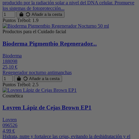
producido por la radiación solar a nivel del DNA celular. Promueve
los sistemas de fotoprotección...
Añadir a la cesta
Puntos Trébol: 1.9
Productos para el Cuidado facial
Bioderma Pigmentbio Regenerador...
Bioderma
188098
25,10 €
Regenerador nocturno antimanchas
Añadir a la cesta
Puntos Trébol: 2.5
Cosmética
Lovren Lápiz de Cejas Brown EP1
Lovren
096526
4,99 €
Hidrata, nutre y fortalece las cejas, evitando la deshidratación y el