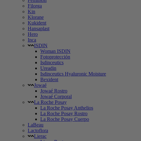
Femibion
Filorga
Kin
Klorane
Kukident
Hansaplast
Hero
Inca
ISDIN
Woman ISDIN
Fotoprotección
Isdinceutics
Ureadin
Isdinceutics Hyaluronic Moisture
Bexident
Jowaé
Jowaé Rostro
Jowaé Corporal
La Roche Posay
La Roche Posay Anthelios
La Roche Posay Rostro
La Roche Posay Cuerpo
LaBeau
Lactoflora
Lierac