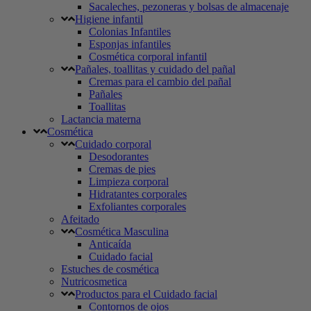
Sacaleches, pezoneras y bolsas de almacenaje
Higiene infantil
Colonias Infantiles
Esponjas infantiles
Cosmética corporal infantil
Pañales, toallitas y cuidado del pañal
Cremas para el cambio del pañal
Pañales
Toallitas
Lactancia materna
Cosmética
Cuidado corporal
Desodorantes
Cremas de pies
Limpieza corporal
Hidratantes corporales
Exfoliantes corporales
Afeitado
Cosmética Masculina
Anticaída
Cuidado facial
Estuches de cosmética
Nutricosmetica
Productos para el Cuidado facial
Contornos de ojos