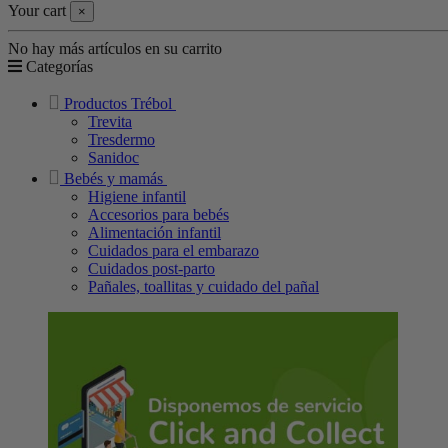
Your cart
×
No hay más artículos en su carrito
Categorías
Productos Trébol
Trevita
Tresdermo
Sanidoc
Bebés y mamás
Higiene infantil
Accesorios para bebés
Alimentación infantil
Cuidados para el embarazo
Cuidados post-parto
Pañales, toallitas y cuidado del pañal