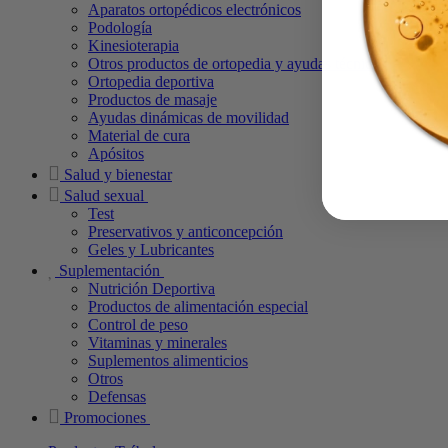
Aparatos ortopédicos electrónicos
Podología
Kinesioterapia
Otros productos de ortopedia y ayudas técnicas
Ortopedia deportiva
Productos de masaje
Ayudas dinámicas de movilidad
Material de cura
Apósitos
Salud y bienestar
Salud sexual
Test
Preservativos y anticoncepción
Geles y Lubricantes
Suplementación
Nutrición Deportiva
Productos de alimentación especial
Control de peso
Vitaminas y minerales
Suplementos alimenticios
Otros
Defensas
Promociones