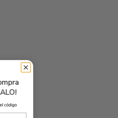
compra
GALO!
 el código