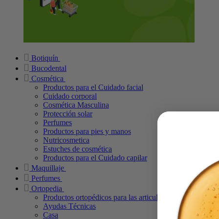
Botiquín
Bucodental
Cosmética
Productos para el Cuidado facial
Cuidado corporal
Cosmética Masculina
Protección solar
Perfumes
Productos para pies y manos
Nutricosmetica
Estuches de cosmética
Productos para el Cuidado capilar
Maquillaje
Perfumes
Ortopedia
Productos ortopédicos para las articulaciones
Ayudas Técnicas
Casa