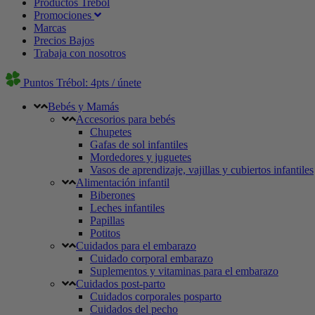
Productos Trébol
Promociones
Marcas
Precios Bajos
Trabaja con nosotros
Puntos Trébol: 4pts / únete
Bebés y Mamás
Accesorios para bebés
Chupetes
Gafas de sol infantiles
Mordedores y juguetes
Vasos de aprendizaje, vajillas y cubiertos infantiles
Alimentación infantil
Biberones
Leches infantiles
Papillas
Potitos
Cuidados para el embarazo
Cuidado corporal embarazo
Suplementos y vitaminas para el embarazo
Cuidados post-parto
Cuidados corporales posparto
Cuidados del pecho