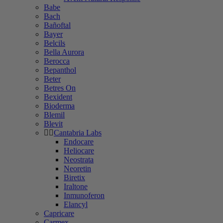
Babe
Bach
Bañoftal
Bayer
Belcils
Bella Aurora
Berocca
Bepanthol
Beter
Betres On
Bexident
Bioderma
Blemil
Blevit
Cantabria Labs
Endocare
Heliocare
Neostrata
Neoretin
Biretix
Iraltone
Inmunoferon
Elancyl
Capricare
Carmex