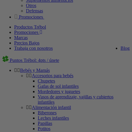
Suplementos alimenticios
Otros
Defensas
Promociones
Productos Trébol
Promociones
Marcas
Precios Bajos
Trabaja con nosotros
Blog
Puntos Trébol: 4pts / únete
Bebés y Mamás
Accesorios para bebés
Chupetes
Gafas de sol infantiles
Mordedores y juguetes
Vasos de aprendizaje, vajillas y cubiertos
infantiles
Alimentación infantil
Biberones
Leches infantiles
Papillas
Potitos