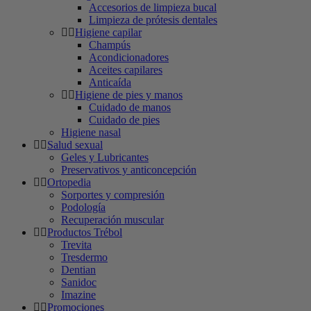
Accesorios de limpieza bucal
Limpieza de prótesis dentales
Higiene capilar
Champús
Acondicionadores
Aceites capilares
Anticaída
Higiene de pies y manos
Cuidado de manos
Cuidado de pies
Higiene nasal
Salud sexual
Geles y Lubricantes
Preservativos y anticoncepción
Ortopedia
Sorportes y compresión
Podología
Recuperación muscular
Productos Trébol
Trevita
Tresdermo
Dentian
Sanidoc
Imazine
Promociones