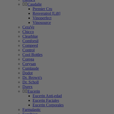
Caudalie
Premier Cru
Resveratrol [Lift]
Vinoperfect
Vinosource
CeraVe
Chicco
Clearblue
Comforsil
Compeed
Control
Cool Bottles
Corega
Corysan
Cumlaude
Dodot
Dr. Brown's
Dr. Scholl
Durex
Eucerin
Eucerin Anti-edad
Eucerin Faciales
Eucerin Corporales
Farmalastic