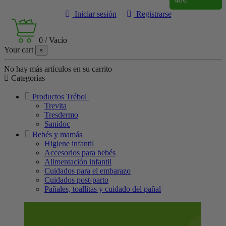
Iniciar sesión
Registrarse
0
/
Vacío
Your cart
×
No hay más artículos en su carrito
Categorías
Productos Trébol
Trevita
Tresdermo
Sanidoc
Bebés y mamás
Higiene infantil
Accesorios para bebés
Alimentación infantil
Cuidados para el embarazo
Cuidados post-parto
Pañales, toallitas y cuidado del pañal