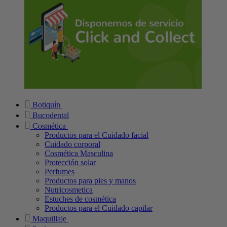
Botiquín
Bucodental
Cosmética
Productos para el Cuidado facial
Cuidado corporal
Cosmética Masculina
Protección solar
Perfumes
Productos para pies y manos
Nutricosmetica
Estuches de cosmética
Productos para el Cuidado capilar
Maquillaje