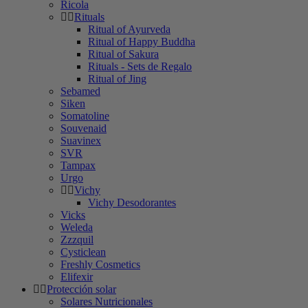
Ricola
Rituals
Ritual of Ayurveda
Ritual of Happy Buddha
Ritual of Sakura
Rituals - Sets de Regalo
Ritual of Jing
Sebamed
Siken
Somatoline
Souvenaid
Suavinex
SVR
Tampax
Urgo
Vichy
Vichy Desodorantes
Vicks
Weleda
Zzzquil
Cysticlean
Freshly Cosmetics
Elifexir
Protección solar
Solares Nutricionales