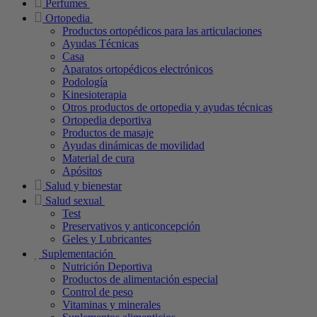
Perfumes
Ortopedia
Productos ortopédicos para las articulaciones
Ayudas Técnicas
Casa
Aparatos ortopédicos electrónicos
Podología
Kinesioterapia
Otros productos de ortopedia y ayudas técnicas
Ortopedia deportiva
Productos de masaje
Ayudas dinámicas de movilidad
Material de cura
Apósitos
Salud y bienestar
Salud sexual
Test
Preservativos y anticoncepción
Geles y Lubricantes
Suplementación
Nutrición Deportiva
Productos de alimentación especial
Control de peso
Vitaminas y minerales