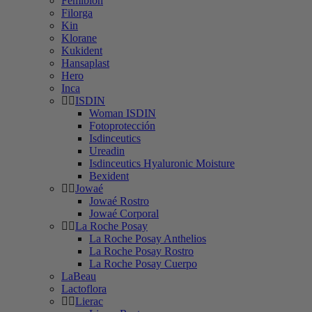
Femibion
Filorga
Kin
Klorane
Kukident
Hansaplast
Hero
Inca
ISDIN
Woman ISDIN
Fotoprotección
Isdinceutics
Ureadin
Isdinceutics Hyaluronic Moisture
Bexident
Jowaé
Jowaé Rostro
Jowaé Corporal
La Roche Posay
La Roche Posay Anthelios
La Roche Posay Rostro
La Roche Posay Cuerpo
LaBeau
Lactoflora
Lierac