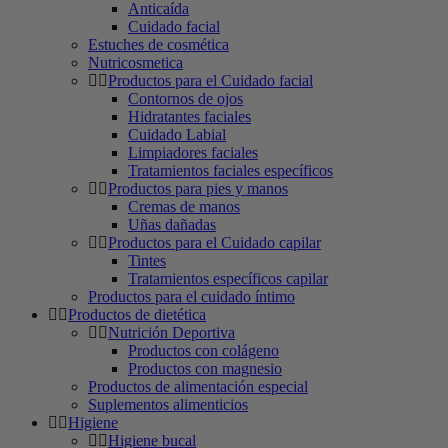
Anticaída
Cuidado facial
Estuches de cosmética
Nutricosmetica
Productos para el Cuidado facial
Contornos de ojos
Hidratantes faciales
Cuidado Labial
Limpiadores faciales
Tratamientos faciales específicos
Productos para pies y manos
Cremas de manos
Uñas dañadas
Productos para el Cuidado capilar
Tintes
Tratamientos específicos capilar
Productos para el cuidado íntimo
Productos de dietética
Nutrición Deportiva
Productos con colágeno
Productos con magnesio
Productos de alimentación especial
Suplementos alimenticios
Higiene
Higiene bucal