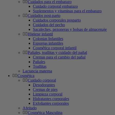
Cuidados para el embarazo
Cuidado corporal embarazo
Suplementos y vitaminas para el embarazo
Cuidados post-parto
Cuidados corporales posparto
Cuidados del pecho
Sacaleches, pezoneras y bolsas de almacenaje
Higiene infantil
Colonias Infantiles
Esponjas infantiles
Cosmética corporal infantil
Pañales, toallitas y cuidado del pañal
Cremas para el cambio del pañal
Pañales
Toallitas
Lactancia materna
Cosmética
Cuidado corporal
Desodorantes
Cremas de pies
Limpieza corporal
Hidratantes corporales
Exfoliantes corporales
Afeitado
Cosmética Masculina