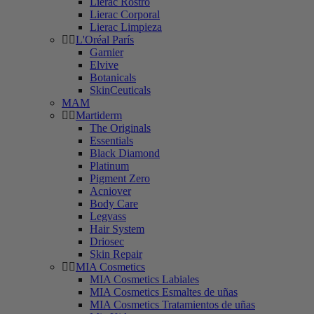
Lierac Rostro
Lierac Corporal
Lierac Limpieza
L'Oréal París
Garnier
Elvive
Botanicals
SkinCeuticals
MAM
Martiderm
The Originals
Essentials
Black Diamond
Platinum
Pigment Zero
Acniover
Body Care
Legvass
Hair System
Driosec
Skin Repair
MIA Cosmetics
MIA Cosmetics Labiales
MIA Cosmetics Esmaltes de uñas
MIA Cosmetics Tratamientos de uñas