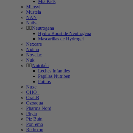
Mia Kids
Mitosyl
Mustela
NAN
Nativa
Neutrogena
Hydro Boost de Neutrogena
Mascarillas de Hydrogel
Nexcare
Nidina
Novalac
Nuk
Nutribén
Leches Infantiles
Papillas Nutriben
Potitos
Nuxe
OHO+
Oral-B
Ozoaqua
Pharma Nord
Phyto
Piz Buin
Pon-emo
Redoxon