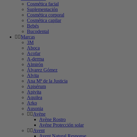
Cosmética facial
Suplementación
Cosmética corporal
Cosmética capilar
Bebés
Bucodental
Marcas
3M
Aboca
Acofar
A-derma
Almirón
Álvarez Gómez
Alvita
Ana Mª de la Justicia
Apisérum
Apivita
Aquilea
Arko
Ausonia
Avène
Avène Rostro
Avéne Protección solar
Avent
Avent Natural Response