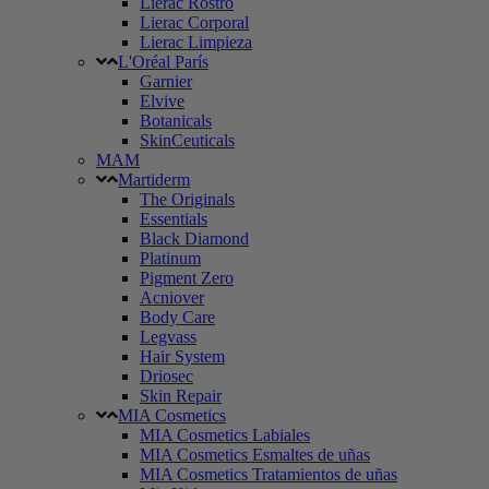
Lierac Rostro
Lierac Corporal
Lierac Limpieza
L'Oréal París
Garnier
Elvive
Botanicals
SkinCeuticals
MAM
Martiderm
The Originals
Essentials
Black Diamond
Platinum
Pigment Zero
Acniover
Body Care
Legvass
Hair System
Driosec
Skin Repair
MIA Cosmetics
MIA Cosmetics Labiales
MIA Cosmetics Esmaltes de uñas
MIA Cosmetics Tratamientos de uñas