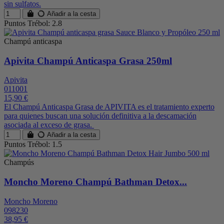
sin sulfatos.
Añadir a la cesta
Puntos Trébol: 2.8
Champú anticaspa
Apivita Champú Anticaspa Grasa 250ml
Apivita
011001
15,90 €
El Champú Anticaspa Grasa de APIVITA es el tratamiento experto
para quienes buscan una solución definitiva a la descamación
asociada al exceso de grasa.
Añadir a la cesta
Puntos Trébol: 1.5
Champús
Moncho Moreno Champú Bathman Detox...
Moncho Moreno
098230
38,95 €