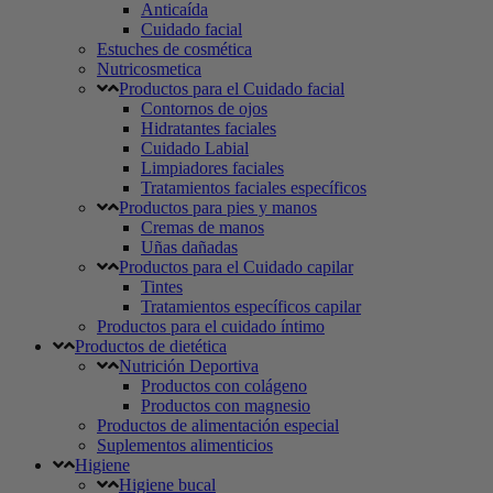
Anticaída
Cuidado facial
Estuches de cosmética
Nutricosmetica
Productos para el Cuidado facial
Contornos de ojos
Hidratantes faciales
Cuidado Labial
Limpiadores faciales
Tratamientos faciales específicos
Productos para pies y manos
Cremas de manos
Uñas dañadas
Productos para el Cuidado capilar
Tintes
Tratamientos específicos capilar
Productos para el cuidado íntimo
Productos de dietética
Nutrición Deportiva
Productos con colágeno
Productos con magnesio
Productos de alimentación especial
Suplementos alimenticios
Higiene
Higiene bucal