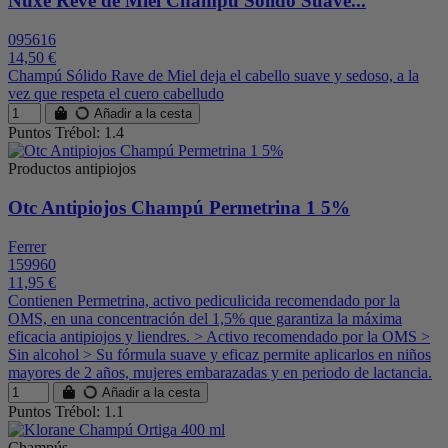
Nuxe Rêve de Miel Champú Sólido Suave...
095616
14,50 €
Champú Sólido Rave de Miel deja el cabello suave y sedoso, a la
vez que respeta el cuero cabelludo
Añadir a la cesta
Puntos Trébol: 1.4
Productos antipiojos
Otc Antipiojos Champú Permetrina 1 5%
Ferrer
159960
11,95 €
Contienen Permetrina, activo pediculicida recomendado por la
OMS, en una concentración del 1,5% que garantiza la máxima
eficacia antipiojos y liendres. > Activo recomendado por la OMS >
Sin alcohol > Su fórmula suave y eficaz permite aplicarlos en niños
mayores de 2 años, mujeres embarazadas y en periodo de lactancia.
Añadir a la cesta
Puntos Trébol: 1.1
Champús