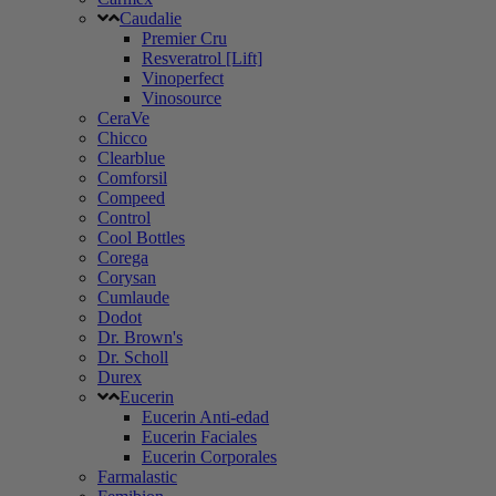
Caudalie
Premier Cru
Resveratrol [Lift]
Vinoperfect
Vinosource
CeraVe
Chicco
Clearblue
Comforsil
Compeed
Control
Cool Bottles
Corega
Corysan
Cumlaude
Dodot
Dr. Brown's
Dr. Scholl
Durex
Eucerin
Eucerin Anti-edad
Eucerin Faciales
Eucerin Corporales
Farmalastic