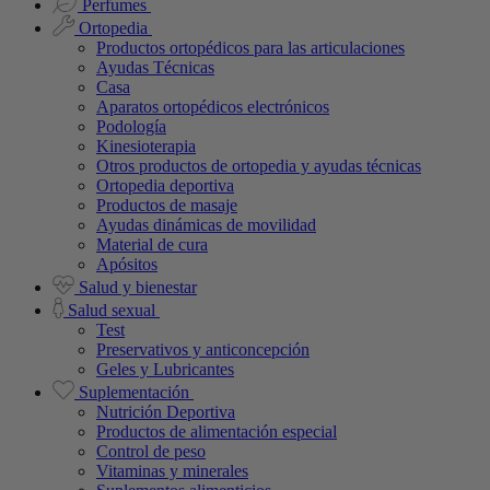
Perfumes
Ortopedia
Productos ortopédicos para las articulaciones
Ayudas Técnicas
Casa
Aparatos ortopédicos electrónicos
Podología
Kinesioterapia
Otros productos de ortopedia y ayudas técnicas
Ortopedia deportiva
Productos de masaje
Ayudas dinámicas de movilidad
Material de cura
Apósitos
Salud y bienestar
Salud sexual
Test
Preservativos y anticoncepción
Geles y Lubricantes
Suplementación
Nutrición Deportiva
Productos de alimentación especial
Control de peso
Vitaminas y minerales