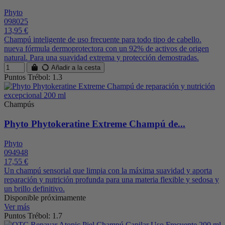
Phyto
098025
13,95 €
Champú inteligente de uso frecuente para todo tipo de cabello.
nueva fórmula dermoprotectora con un 92% de activos de origen
natural. Para una suavidad extrema y protección demostradas.
Añadir a la cesta
Puntos Trébol: 1.3
Champús
Phyto Phytokeratine Extreme Champú de...
Phyto
094948
17,55 €
Un champú sensorial que limpia con la máxima suavidad y aporta
reparación y nutrición profunda para una materia flexible y sedosa y
un brillo definitivo.
Disponible próximamente
Ver más
Puntos Trébol: 1.7