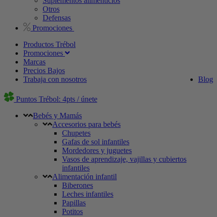
Suplementos alimenticios
Otros
Defensas
Promociones
Productos Trébol
Promociones
Marcas
Precios Bajos
Trabaja con nosotros
Blog
Puntos Trébol: 4pts / únete
Bebés y Mamás
Accesorios para bebés
Chupetes
Gafas de sol infantiles
Mordedores y juguetes
Vasos de aprendizaje, vajillas y cubiertos
infantiles
Alimentación infantil
Biberones
Leches infantiles
Papillas
Potitos