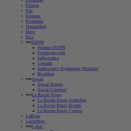
Femibion
Filorga
Kin
Klorane
Kukident
Hansaplast
Hero
Inca
ISDIN
Woman ISDIN
Fotoprotección
Isdinceutics
Ureadin
Isdinceutics Hyaluronic Moisture
Bexident
Jowaé
Jowaé Rostro
Jowaé Corporal
La Roche Posay
La Roche Posay Anthelios
La Roche Posay Rostro
La Roche Posay Cuerpo
LaBeau
Lactoflora
Lierac