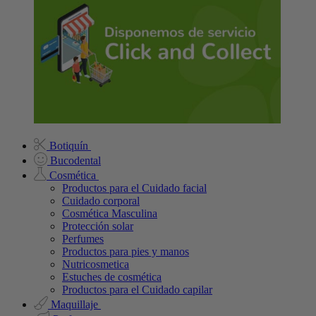
Botiquín
Bucodental
Cosmética
Productos para el Cuidado facial
Cuidado corporal
Cosmética Masculina
Protección solar
Perfumes
Productos para pies y manos
Nutricosmetica
Estuches de cosmética
Productos para el Cuidado capilar
Maquillaje