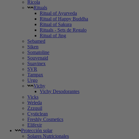
Ricola
Rituals
Ritual of Ayurveda
Ritual of Happy Buddha
Ritual of Sakura
Rituals - Sets de Regalo
Ritual of Jing
Sebamed
Siken
Somatoline
Souvenaid
Suavinex
SVR
Tampax
Urgo
Vichy
Vichy Desodorantes
Vicks
Weleda
Zzzquil
Cysticlean
Freshly Cosmetics
Elifexir
Protección solar
Solares Nutricionales