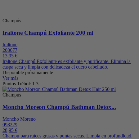
Champús
Iraltone Champú Exfoliante 200 ml
Iraltone
208677
13,95 €
Iraltone Champú Exfoliante es exfoliante y purificante. Elimina la
caspa seca y limpia con delicadeza el cuero cabelludo.
Disponible próximamente
Ver más
Puntos Trébol: 1.3
Champús
Moncho Moreon Champú Bathman Detox...
Moncho Moreno
098229
28,95 €
Champú para raíces grasas y puntas secas. Limpia en profundidad,