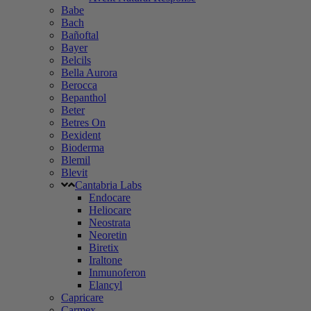
Babe
Bach
Bañoftal
Bayer
Belcils
Bella Aurora
Berocca
Bepanthol
Beter
Betres On
Bexident
Bioderma
Blemil
Blevit
Cantabria Labs
Endocare
Heliocare
Neostrata
Neoretin
Biretix
Iraltone
Inmunoferon
Elancyl
Capricare
Carmex