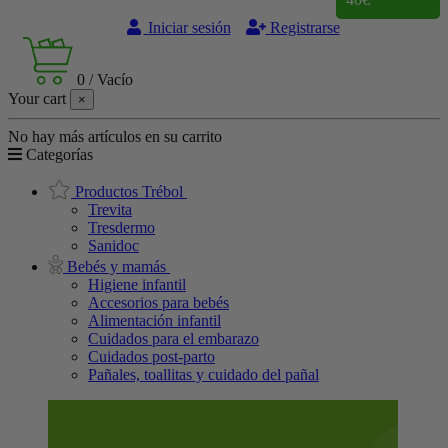
Iniciar sesión
Registrarse
0
/
Vacío
Your cart
×
No hay más artículos en su carrito
Categorías
Productos Trébol
Trevita
Tresdermo
Sanidoc
Bebés y mamás
Higiene infantil
Accesorios para bebés
Alimentación infantil
Cuidados para el embarazo
Cuidados post-parto
Pañales, toallitas y cuidado del pañal