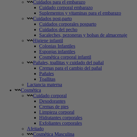
Cuidados para el embarazo
Cuidado corporal embarazo
Suplementos y vitaminas para el embarazo
Cuidados post-parto
Cuidados corporales posparto
Cuidados del pecho
Sacaleches, pezoneras y bolsas de almacenaje
Higiene infantil
Colonias Infantiles
Esponjas infantiles
Cosmética corporal infantil
Pañales, toallitas y cuidado del pañal
Cremas para el cambio del pañal
Pañales
Toallitas
Lactancia materna
Cosmética
Cuidado corporal
Desodorantes
Cremas de pies
Limpieza corporal
Hidratantes corporales
Exfoliantes corporales
Afeitado
Cosmética Masculina