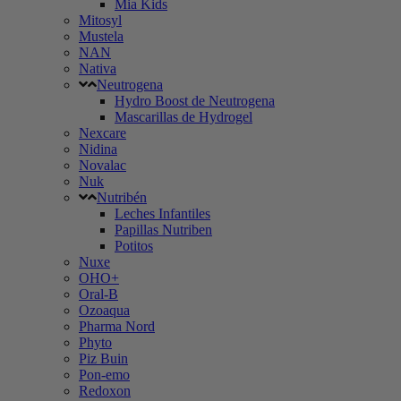
Mia Kids
Mitosyl
Mustela
NAN
Nativa
Neutrogena
Hydro Boost de Neutrogena
Mascarillas de Hydrogel
Nexcare
Nidina
Novalac
Nuk
Nutribén
Leches Infantiles
Papillas Nutriben
Potitos
Nuxe
OHO+
Oral-B
Ozoaqua
Pharma Nord
Phyto
Piz Buin
Pon-emo
Redoxon