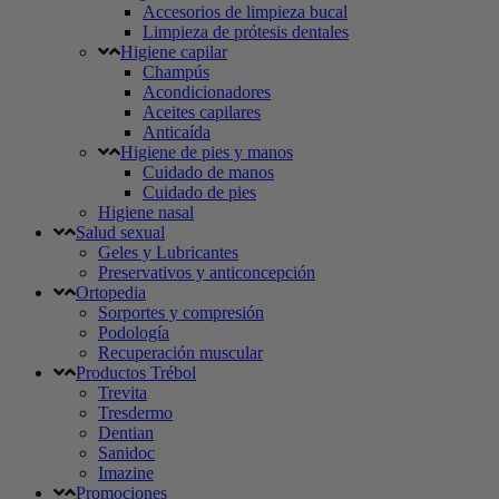
Accesorios de limpieza bucal
Limpieza de prótesis dentales
Higiene capilar
Champús
Acondicionadores
Aceites capilares
Anticaída
Higiene de pies y manos
Cuidado de manos
Cuidado de pies
Higiene nasal
Salud sexual
Geles y Lubricantes
Preservativos y anticoncepción
Ortopedia
Sorportes y compresión
Podología
Recuperación muscular
Productos Trébol
Trevita
Tresdermo
Dentian
Sanidoc
Imazine
Promociones