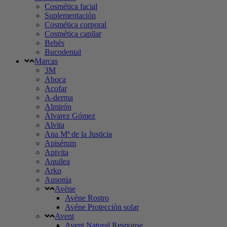
Cosmética facial
Suplementación
Cosmética corporal
Cosmética capilar
Bebés
Bucodental
Marcas
3M
Aboca
Acofar
A-derma
Almirón
Álvarez Gómez
Alvita
Ana Mª de la Justicia
Apisérum
Apivita
Aquilea
Arko
Ausonia
Avène
Avène Rostro
Avéne Protección solar
Avent
Avent Natural Response