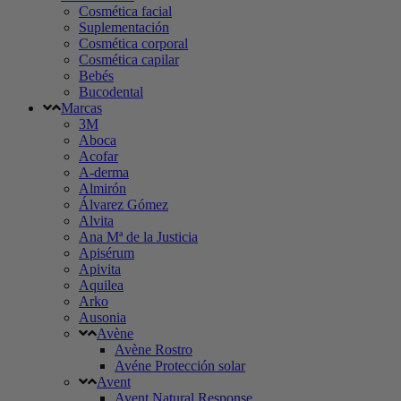
Cosmética facial
Suplementación
Cosmética corporal
Cosmética capilar
Bebés
Bucodental
Marcas
3M
Aboca
Acofar
A-derma
Almirón
Álvarez Gómez
Alvita
Ana Mª de la Justicia
Apisérum
Apivita
Aquilea
Arko
Ausonia
Avène
Avène Rostro
Avéne Protección solar
Avent
Avent Natural Response