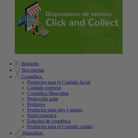
Botiquín
Bucodental
Cosmética
Productos para el Cuidado facial
Cuidado corporal
Cosmética Masculina
Protección solar
Perfumes
Productos para pies y manos
Nutricosmetica
Estuches de cosmética
Productos para el Cuidado capilar
Maquillaje