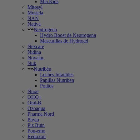
Mia Kids
Mitosyl
Mustela
NAN
Nativa
Neutrogena
Hydro Boost de Neutrogena
Mascarillas de Hydrogel
Nexcare
Nidina
Novalac
Nuk
Nutribén
Leches Infantiles
Papillas Nutriben
Potitos
Nuxe
OHO+
Oral-B
Ozoaqua
Pharma Nord
Phyto
Piz Buin
Pon-emo
Redoxon