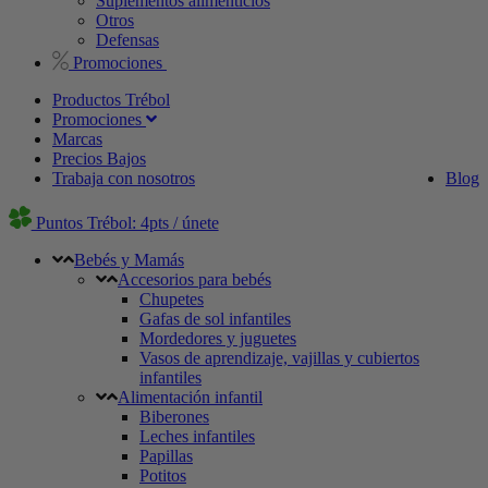
Suplementos alimenticios
Otros
Defensas
Promociones
Productos Trébol
Promociones
Marcas
Precios Bajos
Trabaja con nosotros
Blog
Puntos Trébol: 4pts / únete
Bebés y Mamás
Accesorios para bebés
Chupetes
Gafas de sol infantiles
Mordedores y juguetes
Vasos de aprendizaje, vajillas y cubiertos
infantiles
Alimentación infantil
Biberones
Leches infantiles
Papillas
Potitos