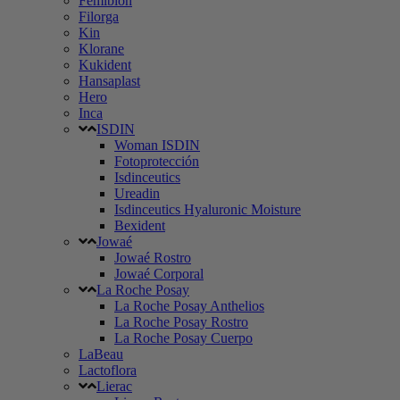
Femibion
Filorga
Kin
Klorane
Kukident
Hansaplast
Hero
Inca
ISDIN
Woman ISDIN
Fotoprotección
Isdinceutics
Ureadin
Isdinceutics Hyaluronic Moisture
Bexident
Jowaé
Jowaé Rostro
Jowaé Corporal
La Roche Posay
La Roche Posay Anthelios
La Roche Posay Rostro
La Roche Posay Cuerpo
LaBeau
Lactoflora
Lierac