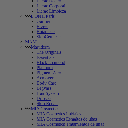
Lierac Rostro
Lierac Corporal
Lierac Limpieza
L'Oréal París
Garnier
Elvive
Botanicals
SkinCeuticals
MAM
Martiderm
The Originals
Essentials
Black Diamond
Platinum
Pigment Zero
Acniover
Body Care
Legvass
Hair System
Driosec
Skin Repair
MIA Cosmetics
MIA Cosmetics Labiales
MIA Cosmetics Esmaltes de uñas
MIA Cosmetics Tratamientos de uñas