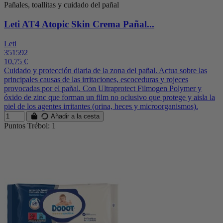
Pañales, toallitas y cuidado del pañal
Leti AT4 Atopic Skin Crema Pañal...
Leti
351592
10,75 €
Cuidado y protección diaria de la zona del pañal. Actua sobre las
principales causas de las irritaciones, escoceduras y rojeces
provocadas por el pañal. Con Ultraprotect Filmogen Polymer y
óxido de zinc que forman un film no oclusivo que protege y aisla la
piel de los agentes irritantes (orina, heces y microorganismos).
Añadir a la cesta
Puntos Trébol: 1