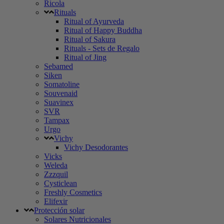
Ricola
Rituals
Ritual of Ayurveda
Ritual of Happy Buddha
Ritual of Sakura
Rituals - Sets de Regalo
Ritual of Jing
Sebamed
Siken
Somatoline
Souvenaid
Suavinex
SVR
Tampax
Urgo
Vichy
Vichy Desodorantes
Vicks
Weleda
Zzzquil
Cysticlean
Freshly Cosmetics
Elifexir
Protección solar
Solares Nutricionales