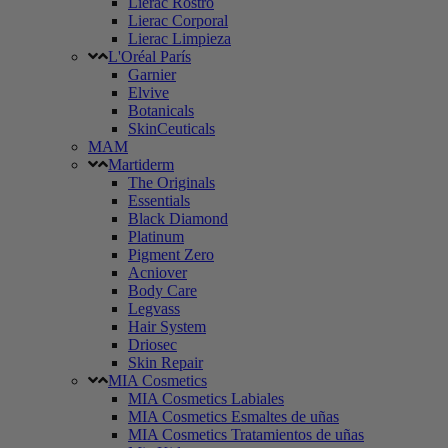
Lierac Rostro
Lierac Corporal
Lierac Limpieza
L'Oréal París
Garnier
Elvive
Botanicals
SkinCeuticals
MAM
Martiderm
The Originals
Essentials
Black Diamond
Platinum
Pigment Zero
Acniover
Body Care
Legvass
Hair System
Driosec
Skin Repair
MIA Cosmetics
MIA Cosmetics Labiales
MIA Cosmetics Esmaltes de uñas
MIA Cosmetics Tratamientos de uñas