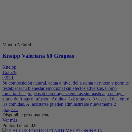
Mundo Natural
Kneipp Valeriana 60 Grageas
Kneipp
163579
9,95 €
Su composición natural, actúa a nivel del sistema nervioso y permite
restablecer tu bienestar emocional sin efectos adversos. Cómo
tomarla: Las grageas deben tragarse enteras sin masticar, con agua,
zumo de frutas o infusión. Adultos: 1-2 grageas, 3 veces al día, entre
las comidas. Al acostarse pueden administrarse nuevamente 2
grageas.
Disponible próximamente
Ver más
Puntos Trébol: 0.9