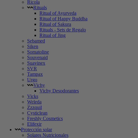
Ricola
Rituals
Ritual of Ayurveda
Ritual of Happy Buddha
Ritual of Sakura
Rituals - Sets de Regalo
Ritual of Jing
Sebamed
Siken
Somatoline
Souvenaid
Suavinex
SVR
Tampax
Urgo
Vichy
Vichy Desodorantes
Vicks
Weleda
Zzzquil
Cysticlean
Freshly Cosmetics
Elifexir
Protección solar
Solares Nutricionales