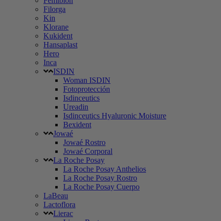
Femibion
Filorga
Kin
Klorane
Kukident
Hansaplast
Hero
Inca
ISDIN
Woman ISDIN
Fotoprotección
Isdinceutics
Ureadin
Isdinceutics Hyaluronic Moisture
Bexident
Jowaé
Jowaé Rostro
Jowaé Corporal
La Roche Posay
La Roche Posay Anthelios
La Roche Posay Rostro
La Roche Posay Cuerpo
LaBeau
Lactoflora
Lierac