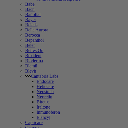
Babe
Bach
Bañoftal
Bayer
Belcils
Bella Aurora
Berocca
Bepanthol
Beter
Betres On
Bexident
Bioderma
Blemil
Blevit
Cantabria Labs
Endocare
Heliocare
Neostrata
Neoretin
Biretix
Iraltone
Inmunoferon
Elancyl
Capricare
Carmex