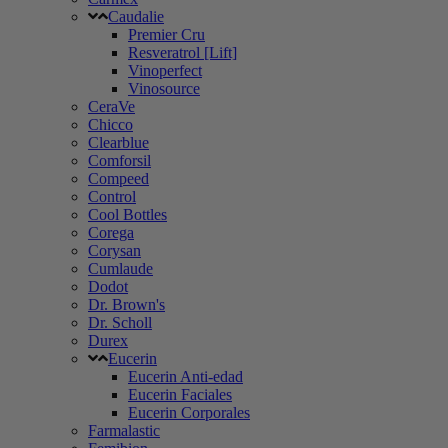
Caudalie
Premier Cru
Resveratrol [Lift]
Vinoperfect
Vinosource
CeraVe
Chicco
Clearblue
Comforsil
Compeed
Control
Cool Bottles
Corega
Corysan
Cumlaude
Dodot
Dr. Brown's
Dr. Scholl
Durex
Eucerin
Eucerin Anti-edad
Eucerin Faciales
Eucerin Corporales
Farmalastic