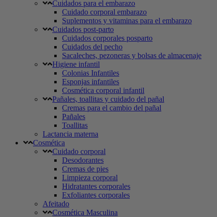
Cuidados para el embarazo
Cuidado corporal embarazo
Suplementos y vitaminas para el embarazo
Cuidados post-parto
Cuidados corporales posparto
Cuidados del pecho
Sacaleches, pezoneras y bolsas de almacenaje
Higiene infantil
Colonias Infantiles
Esponjas infantiles
Cosmética corporal infantil
Pañales, toallitas y cuidado del pañal
Cremas para el cambio del pañal
Pañales
Toallitas
Lactancia materna
Cosmética
Cuidado corporal
Desodorantes
Cremas de pies
Limpieza corporal
Hidratantes corporales
Exfoliantes corporales
Afeitado
Cosmética Masculina