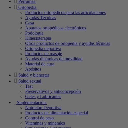
Perfumes
Ortopedia
Productos ortopédicos para las articulaciones
Ayudas Técnicas
Casa
Aparatos ortopédicos electrónicos
Podología
Kinesioterapia
Otros productos de ortopedia y ayudas técnicas
Ortopedia deportiva
Productos de masaje
Ayudas dinámicas de movilidad
Material de cura
Apósitos
Salud y bienestar
Salud sexual
Test
Preservativos y anticoncepción
Geles y Lubricantes
Suplementación
Nutrición Deportiva
Productos de alimentación especial
Control de peso
Vitaminas y minerales