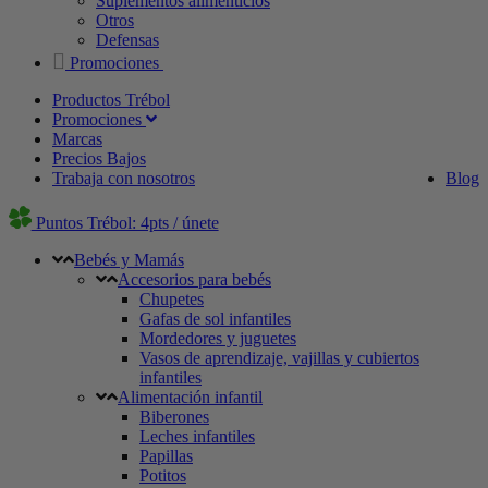
Suplementos alimenticios
Otros
Defensas
Promociones
Productos Trébol
Promociones
Marcas
Precios Bajos
Trabaja con nosotros
Blog
Puntos Trébol: 4pts / únete
Bebés y Mamás
Accesorios para bebés
Chupetes
Gafas de sol infantiles
Mordedores y juguetes
Vasos de aprendizaje, vajillas y cubiertos
infantiles
Alimentación infantil
Biberones
Leches infantiles
Papillas
Potitos