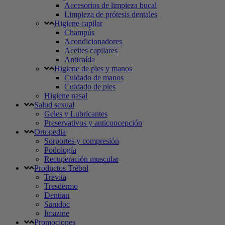
Accesorios de limpieza bucal
Limpieza de prótesis dentales
Higiene capilar
Champús
Acondicionadores
Aceites capilares
Anticaída
Higiene de pies y manos
Cuidado de manos
Cuidado de pies
Higiene nasal
Salud sexual
Geles y Lubricantes
Preservativos y anticoncepción
Ortopedia
Sorportes y compresión
Podología
Recuperación muscular
Productos Trébol
Trevita
Tresdermo
Dentian
Sanidoc
Imazine
Promociones