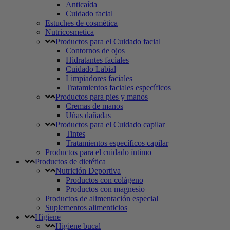
Anticaída
Cuidado facial
Estuches de cosmética
Nutricosmetica
Productos para el Cuidado facial
Contornos de ojos
Hidratantes faciales
Cuidado Labial
Limpiadores faciales
Tratamientos faciales específicos
Productos para pies y manos
Cremas de manos
Uñas dañadas
Productos para el Cuidado capilar
Tintes
Tratamientos específicos capilar
Productos para el cuidado íntimo
Productos de dietética
Nutrición Deportiva
Productos con colágeno
Productos con magnesio
Productos de alimentación especial
Suplementos alimenticios
Higiene
Higiene bucal