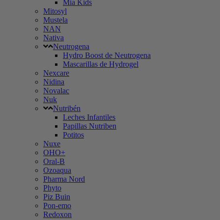
Mia Kids
Mitosyl
Mustela
NAN
Nativa
Neutrogena
Hydro Boost de Neutrogena
Mascarillas de Hydrogel
Nexcare
Nidina
Novalac
Nuk
Nutribén
Leches Infantiles
Papillas Nutriben
Potitos
Nuxe
OHO+
Oral-B
Ozoaqua
Pharma Nord
Phyto
Piz Buin
Pon-emo
Redoxon