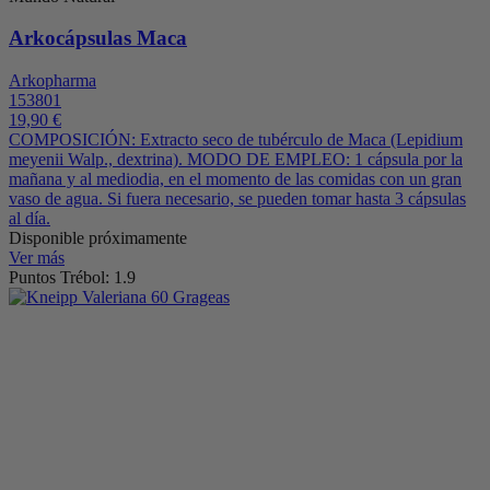
Arkocápsulas Maca
Arkopharma
153801
19,90 €
COMPOSICIÓN: Extracto seco de tubérculo de Maca (Lepidium
meyenii Walp., dextrina). MODO DE EMPLEO: 1 cápsula por la
mañana y al mediodia, en el momento de las comidas con un gran
vaso de agua. Si fuera necesario, se pueden tomar hasta 3 cápsulas
al día.
Disponible próximamente
Ver más
Puntos Trébol: 1.9