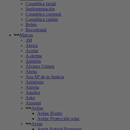
Cosmética facial
Suplementación
Cosmética corporal
Cosmética capilar
Bebés
Bucodental
Marcas
3M
Aboca
Acofar
A-derma
Almirón
Álvarez Gómez
Alvita
Ana Mª de la Justicia
Apisérum
Apivita
Aquilea
Arko
Ausonia
Avène
Avène Rostro
Avéne Protección solar
Avent
Avent Natural Response