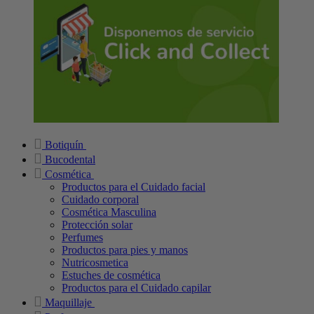
Botiquín
Bucodental
Cosmética
Productos para el Cuidado facial
Cuidado corporal
Cosmética Masculina
Protección solar
Perfumes
Productos para pies y manos
Nutricosmetica
Estuches de cosmética
Productos para el Cuidado capilar
Maquillaje