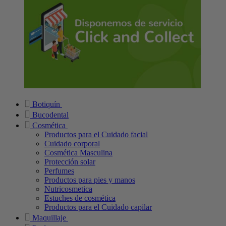
Botiquín
Bucodental
Cosmética
Productos para el Cuidado facial
Cuidado corporal
Cosmética Masculina
Protección solar
Perfumes
Productos para pies y manos
Nutricosmetica
Estuches de cosmética
Productos para el Cuidado capilar
Maquillaje