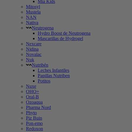
Mia Kids
Mitosyl
Mustela
NAN
Nativa
Neutrogena
Hydro Boost de Neutrogena
Mascarillas de Hydrogel
Nexcare
Nidina
Novalac
Nuk
Nutribén
Leches Infantiles
Papillas Nutriben
Potitos
Nuxe
OHO+
Oral-B
Ozoaqua
Pharma Nord
Phyto
Piz Buin
Pon-emo
Redoxon