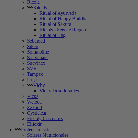
Ricola
Rituals
Ritual of Ayurveda
Ritual of Happy Buddha
Ritual of Sakura
Rituals - Sets de Regalo
Ritual of Jing
Sebamed
Siken
Somatoline
Souvenaid
Suavinex
SVR
Tampax
Urgo
Vichy
Vichy Desodorantes
Vicks
Weleda
Zzzquil
Cysticlean
Freshly Cosmetics
Elifexir
Protección solar
Solares Nutricionales