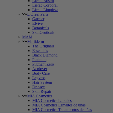
Lierac Rostro
Lierac Corporal
Lierac Limpieza
L'Oréal París
Garnier
Elvive
Botanicals
SkinCeuticals
MAM
Martiderm
The Originals
Essentials
Black Diamond
Platinum
Pigment Zero
Acniover
Body Care
Legvass
Hair System
Driosec
Skin Repair
MIA Cosmetics
MIA Cosmetics Labiales
MIA Cosmetics Esmaltes de uñas
MIA Cosmetics Tratamientos de uñas