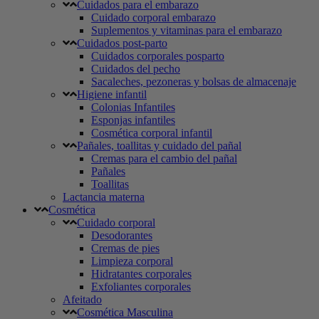
Cuidados para el embarazo
Cuidado corporal embarazo
Suplementos y vitaminas para el embarazo
Cuidados post-parto
Cuidados corporales posparto
Cuidados del pecho
Sacaleches, pezoneras y bolsas de almacenaje
Higiene infantil
Colonias Infantiles
Esponjas infantiles
Cosmética corporal infantil
Pañales, toallitas y cuidado del pañal
Cremas para el cambio del pañal
Pañales
Toallitas
Lactancia materna
Cosmética
Cuidado corporal
Desodorantes
Cremas de pies
Limpieza corporal
Hidratantes corporales
Exfoliantes corporales
Afeitado
Cosmética Masculina