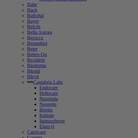
Babe
Bach
Bañoftal
Bayer
Belcils
Bella Aurora
Berocca
Bepanthol
Beter
Betres On
Bexident
Bioderma
Blemil
Blevit
Cantabria Labs
Endocare
Heliocare
Neostrata
Neoretin
Biretix
Iraltone
Inmunoferon
Elancyl
Capricare
Carmex