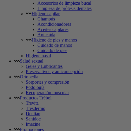
Accesorios de limpieza bucal
Limpieza de prótesis dentales
Higiene capilar
Champús
Acondicionadores
Aceites capilares
Anticaída
Higiene de pies y manos
Cuidado de manos
Cuidado de pies
Higiene nasal
Salud sexual
Geles y Lubricantes
Preservativos y anticoncepción
Ortopedia
Sorportes y compresión
Podología
Recuperación muscular
Productos Trébol
Trevita
Tresdermo
Dentian
Sanidoc
Imazine
Promociones