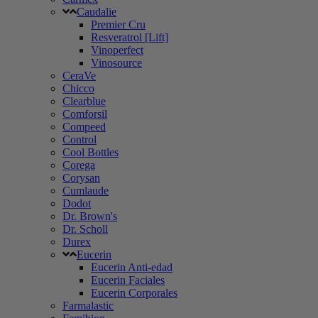
Caudalie
Premier Cru
Resveratrol [Lift]
Vinoperfect
Vinosource
CeraVe
Chicco
Clearblue
Comforsil
Compeed
Control
Cool Bottles
Corega
Corysan
Cumlaude
Dodot
Dr. Brown's
Dr. Scholl
Durex
Eucerin
Eucerin Anti-edad
Eucerin Faciales
Eucerin Corporales
Farmalastic