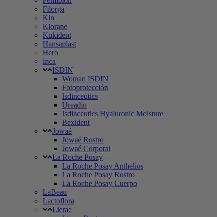
Femibion
Filorga
Kin
Klorane
Kukident
Hansaplast
Hero
Inca
ISDIN
Woman ISDIN
Fotoprotección
Isdinceutics
Ureadin
Isdinceutics Hyaluronic Moisture
Bexident
Jowaé
Jowaé Rostro
Jowaé Corporal
La Roche Posay
La Roche Posay Anthelios
La Roche Posay Rostro
La Roche Posay Cuerpo
LaBeau
Lactoflora
Lierac