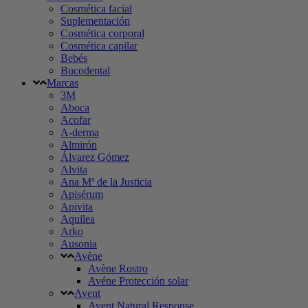
Cosmética facial
Suplementación
Cosmética corporal
Cosmética capilar
Bebés
Bucodental
Marcas
3M
Aboca
Acofar
A-derma
Almirón
Álvarez Gómez
Alvita
Ana Mª de la Justicia
Apisérum
Apivita
Aquilea
Arko
Ausonia
Avène
Avène Rostro
Avéne Protección solar
Avent
Avent Natural Response