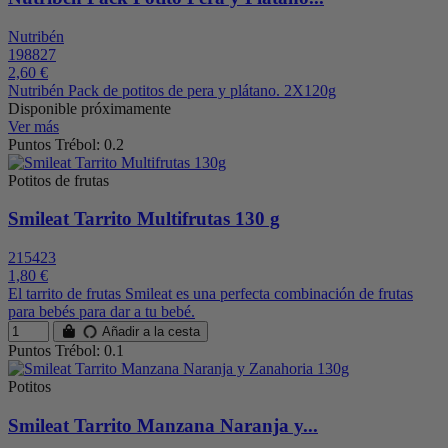
Nutribén
198827
2,60 €
Nutribén Pack de potitos de pera y plátano. 2X120g
Disponible próximamente
Ver más
Puntos Trébol: 0.2
Potitos de frutas
Smileat Tarrito Multifrutas 130 g
215423
1,80 €
El tarrito de frutas Smileat es una perfecta combinación de frutas
para bebés para dar a tu bebé.
Añadir a la cesta
Puntos Trébol: 0.1
Potitos
Smileat Tarrito Manzana Naranja y...