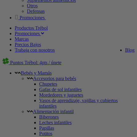
Suplementos alimenticios
Otros
Defensas
Promociones
Productos Trébol
Promociones
Marcas
Precios Bajos
Trabaja con nosotros
Blog
Puntos Trébol: 4pts / únete
Bebés y Mamás
Accesorios para bebés
Chupetes
Gafas de sol infantiles
Mordedores y juguetes
Vasos de aprendizaje, vajillas y cubiertos
infantiles
Alimentación infantil
Biberones
Leches infantiles
Papillas
Potitos