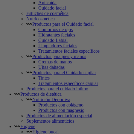
Anticaída
Cuidado facial
Estuches de cosmética
Nutricosmetica
Productos para el Cuidado facial
Contornos de ojos
Hidratantes faciales
Cuidado Labial
Limpiadores faciales
Tratamientos faciales específicos
Productos para pies y manos
Cremas de manos
Uñas dañadas
Productos para el Cuidado capilar
Tintes
Tratamientos específicos capilar
Productos para el cuidado íntimo
Productos de dietética
Nutrición Deportiva
Productos con colágeno
Productos con magnesio
Productos de alimentación especial
Suplementos alimenticios
Higiene
Higiene bucal