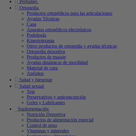
Perfumes
Ortopedia
Productos ortopédicos para las articulaciones
Ayudas Técnicas
Casa
Aparatos ortopédicos electrónicos
Podología
Kinesioterapia
Otros productos de ortopedia y ayudas técnicas
Ortopedia deportiva
Productos de masaje
Ayudas dinámicas de movilidad
Material de cura
Apósitos
Salud y bienestar
Salud sexual
Test
Preservativos y anticoncepción
Geles y Lubricantes
Suplementación
Nutrición Deportiva
Productos de alimentación especial
Control de peso
Vitaminas y minerales