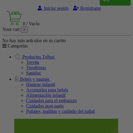
Iniciar sesión
Registrarse
0
/
Vacío
Your cart
×
No hay más artículos en su carrito
Categorías
Productos Trébol
Trevita
Tresdermo
Sanidoc
Bebés y mamás
Higiene infantil
Accesorios para bebés
Alimentación infantil
Cuidados para el embarazo
Cuidados post-parto
Pañales, toallitas y cuidado del pañal