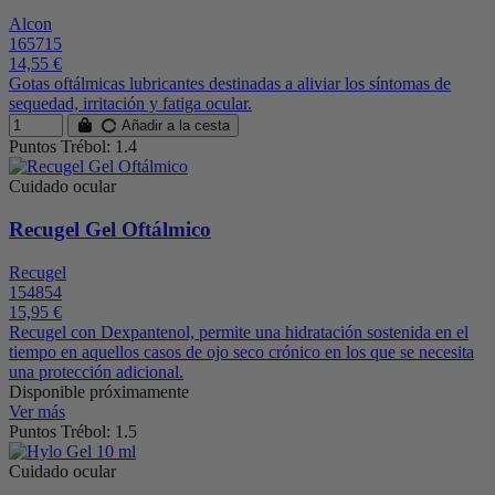
Alcon
165715
14,55 €
Gotas oftálmicas lubricantes destinadas a aliviar los síntomas de
sequedad, irritación y fatiga ocular.
Añadir a la cesta
Puntos Trébol: 1.4
Cuidado ocular
Recugel Gel Oftálmico
Recugel
154854
15,95 €
Recugel con Dexpantenol, permite una hidratación sostenida en el
tiempo en aquellos casos de ojo seco crónico en los que se necesita
una protección adicional.
Disponible próximamente
Ver más
Puntos Trébol: 1.5
Cuidado ocular