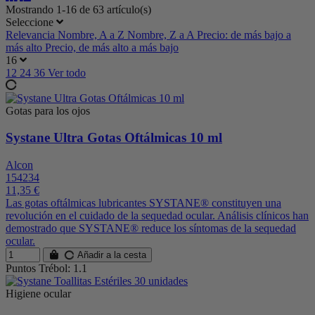
Mostrando 1-16 de 63 artículo(s)
Seleccione
Relevancia
Nombre, A a Z
Nombre, Z a A
Precio: de más bajo a
más alto
Precio, de más alto a más bajo
16
12
24
36
Ver todo
Gotas para los ojos
Systane Ultra Gotas Oftálmicas 10 ml
Alcon
154234
11,35 €
Las gotas oftálmicas lubricantes SYSTANE® constituyen una
revolución en el cuidado de la sequedad ocular. Análisis clínicos han
demostrado que SYSTANE® reduce los síntomas de la sequedad
ocular.
Añadir a la cesta
Puntos Trébol: 1.1
Higiene ocular