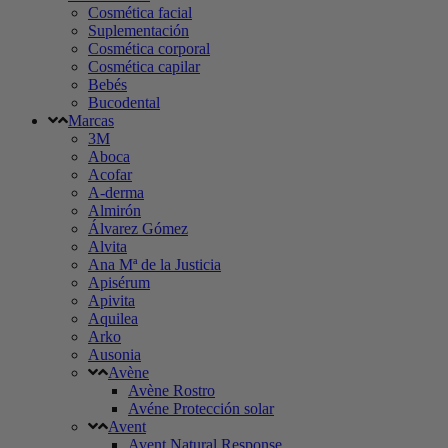
Cosmética facial
Suplementación
Cosmética corporal
Cosmética capilar
Bebés
Bucodental
Marcas
3M
Aboca
Acofar
A-derma
Almirón
Álvarez Gómez
Alvita
Ana Mª de la Justicia
Apisérum
Apivita
Aquilea
Arko
Ausonia
Avène
Avène Rostro
Avéne Protección solar
Avent
Avent Natural Response