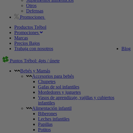
Suplementos alimenticios
Otros
Defensas
Promociones
Productos Trébol
Promociones
Marcas
Precios Bajos
Trabaja con nosotros
Blog
Puntos Trébol: 4pts / únete
Bebés y Mamás
Accesorios para bebés
Chupetes
Gafas de sol infantiles
Mordedores y juguetes
Vasos de aprendizaje, vajillas y cubiertos
infantiles
Alimentación infantil
Biberones
Leches infantiles
Papillas
Potitos