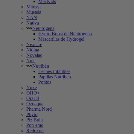
Mia Kids
Mitosyl
Mustela
NAN
Nativa
Neutrogena
Hydro Boost de Neutrogena
Mascarillas de Hydrogel
Nexcare
Nidina
Novalac
Nuk
Nutribén
Leches Infantiles
Papillas Nutriben
Potitos
Nuxe
OHO+
Oral-B
Ozoaqua
Pharma Nord
Phyto
Piz Buin
Pon-emo
Redoxon