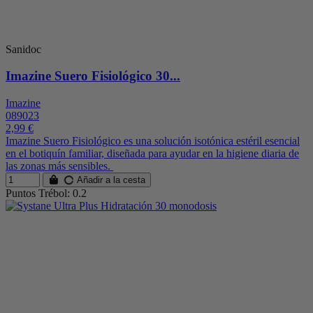
Sanidoc
Imazine Suero Fisiológico 30...
Imazine
089023
2,99 €
Imazine Suero Fisiológico es una solución isotónica estéril esencial
en el botiquín familiar, diseñada para ayudar en la higiene diaria de
las zonas más sensibles.
Añadir a la cesta
Puntos Trébol: 0.2