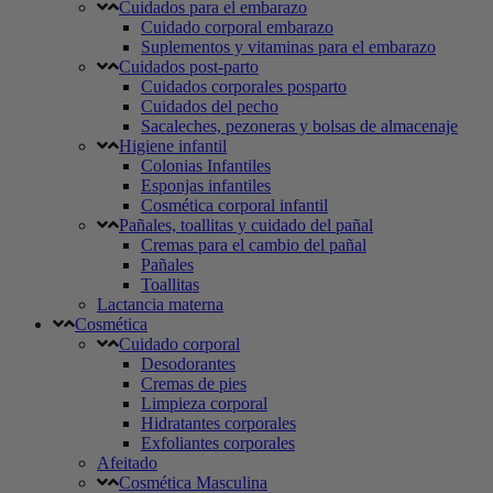
Cuidados para el embarazo
Cuidado corporal embarazo
Suplementos y vitaminas para el embarazo
Cuidados post-parto
Cuidados corporales posparto
Cuidados del pecho
Sacaleches, pezoneras y bolsas de almacenaje
Higiene infantil
Colonias Infantiles
Esponjas infantiles
Cosmética corporal infantil
Pañales, toallitas y cuidado del pañal
Cremas para el cambio del pañal
Pañales
Toallitas
Lactancia materna
Cosmética
Cuidado corporal
Desodorantes
Cremas de pies
Limpieza corporal
Hidratantes corporales
Exfoliantes corporales
Afeitado
Cosmética Masculina