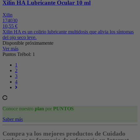
Xilin HA Lubricante Ocular 10 ml
Xilin
174030
10,55 €
Xilin HA es un colirio lubricante multidosis que alivia los síntomas
del ojo seco leve.
Disponible próximamente
Ver más
Puntos Trébol: 1
1
2
3
4
Conoce nuestro
plan
por
PUNTOS
Saber más
Compra ya los mejores productos de Cuidado