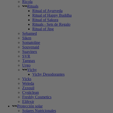
Ricola
Rituals
Ritual of Ayurveda
Ritual of Happy Buddha
Ritual of Sakura
Rituals - Sets de Regalo
Ritual of Jing
Sebamed
Siken
Somatoline
Souvenaid
Suavinex
SVR
Tampax
Urgo
Vichy
Vichy Desodorantes
Vicks
Weleda
Zzzquil
Cysticlean
Freshly Cosmetics
Elifexir
Protección solar
Solares Nutricionales