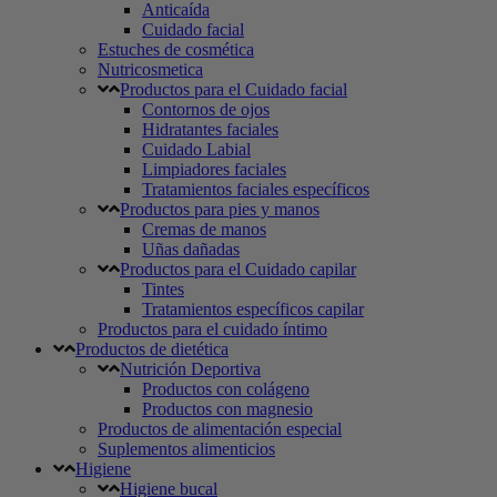
Anticaída
Cuidado facial
Estuches de cosmética
Nutricosmetica
Productos para el Cuidado facial
Contornos de ojos
Hidratantes faciales
Cuidado Labial
Limpiadores faciales
Tratamientos faciales específicos
Productos para pies y manos
Cremas de manos
Uñas dañadas
Productos para el Cuidado capilar
Tintes
Tratamientos específicos capilar
Productos para el cuidado íntimo
Productos de dietética
Nutrición Deportiva
Productos con colágeno
Productos con magnesio
Productos de alimentación especial
Suplementos alimenticios
Higiene
Higiene bucal