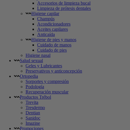
Accesorios de limpieza bucal
Limpieza de prótesis dentales
Higiene capilar
Champús
Acondicionadores
Aceites capilares
Anticaída
Higiene de pies y manos
Cuidado de manos
Cuidado de pies
Higiene nasal
Salud sexual
Geles y Lubricantes
Preservativos y anticoncepción
Ortopedia
Sorportes y compresión
Podología
Recuperación muscular
Productos Trébol
Trevita
Tresdermo
Dentian
Sanidoc
Imazine
Promociones