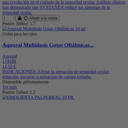
una revolución en el cuidado de la sequedad ocular. Análisis clínicos
han demostrado que SYSTANE® reduce los síntomas de la
sequedad ocular.
Añadir a la cesta
Puntos Trébol: 1.7
Gotas para los ojos
Aquoral Multidosis Gotas Oftálmicas...
Aquoral
174189
12,55 €
INDICACIONES: Aliviar la sensación de sequedad ocular,
irritación, escozor, o sensación de cuerpo extraño.
Disponible próximamente
Ver más
Puntos Trébol: 1.2