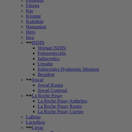
Femibion
Filorga
Kin
Klorane
Kukident
Hansaplast
Hero
Inca
ISDIN
Woman ISDIN
Fotoprotección
Isdinceutics
Ureadin
Isdinceutics Hyaluronic Moisture
Bexident
Jowaé
Jowaé Rostro
Jowaé Corporal
La Roche Posay
La Roche Posay Anthelios
La Roche Posay Rostro
La Roche Posay Cuerpo
LaBeau
Lactoflora
Lierac