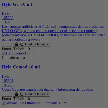
Hylo Gel 10 ml
Hylo
165892
19,99 €
Las lágrimas artificiales HYLO están compuestas de dos productos:
HYLO-GEL, para casos de sequedad ocular severa o crónica y
post-operatorios, e HYLO-COMOD, destinada a casos de sequedad
ocular moderada a severa.
Añadir a la cesta
Puntos Trébol: 1.9
Cuidado ocular
Hylo Comod 10 ml
Hylo
165891
18,55 €
Gotas Oculares para la hidratación y lubricación de los ojos.
Añadir a la cesta
Puntos Trébol: 1.8