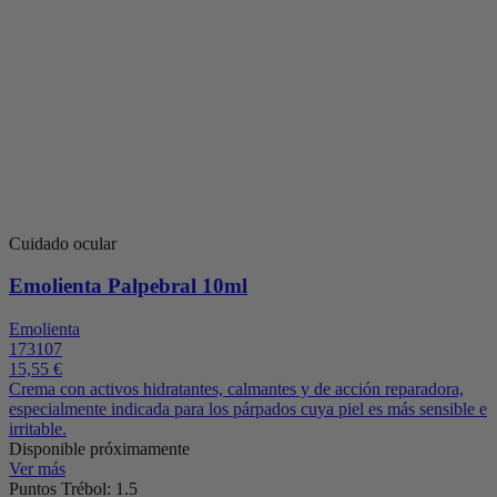
Cuidado ocular
Emolienta Palpebral 10ml
Emolienta
173107
15,55 €
Crema con activos hidratantes, calmantes y de acción reparadora,
especialmente indicada para los párpados cuya piel es más sensible e
irritable.
Disponible próximamente
Ver más
Puntos Trébol: 1.5