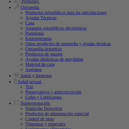
Perfumes
Ortopedia
Productos ortopédicos para las articulaciones
Ayudas Técnicas
Casa
Aparatos ortopédicos electrónicos
Podología
Kinesioterapia
Otros productos de ortopedia y ayudas técnicas
Ortopedia deportiva
Productos de masaje
Ayudas dinámicas de movilidad
Material de cura
Apósitos
Salud y bienestar
Salud sexual
Test
Preservativos y anticoncepción
Geles y Lubricantes
Suplementación
Nutrición Deportiva
Productos de alimentación especial
Control de peso
Vitaminas y minerales