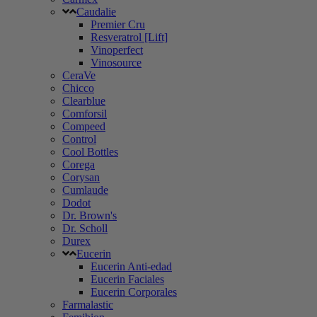
Caudalie
Premier Cru
Resveratrol [Lift]
Vinoperfect
Vinosource
CeraVe
Chicco
Clearblue
Comforsil
Compeed
Control
Cool Bottles
Corega
Corysan
Cumlaude
Dodot
Dr. Brown's
Dr. Scholl
Durex
Eucerin
Eucerin Anti-edad
Eucerin Faciales
Eucerin Corporales
Farmalastic