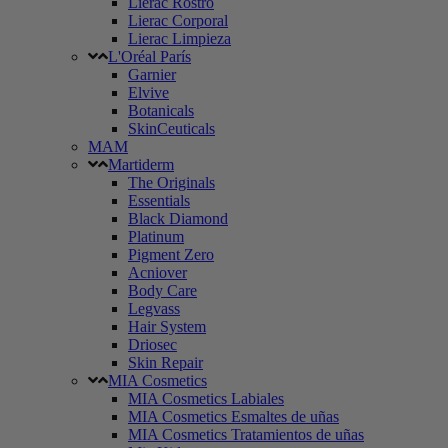
Lierac Rostro
Lierac Corporal
Lierac Limpieza
L'Oréal París
Garnier
Elvive
Botanicals
SkinCeuticals
MAM
Martiderm
The Originals
Essentials
Black Diamond
Platinum
Pigment Zero
Acniover
Body Care
Legvass
Hair System
Driosec
Skin Repair
MIA Cosmetics
MIA Cosmetics Labiales
MIA Cosmetics Esmaltes de uñas
MIA Cosmetics Tratamientos de uñas