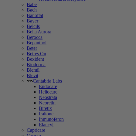
Babe
Bach
Bañoftal
Bayer
Belcils
Bella Aurora
Berocca
Bepanthol
Beter
Betres On
Bexident
Bioderma
Blemil
Blevit
Cantabria Labs
Endocare
Heliocare
Neostrata
Neoretin
Biretix
Iraltone
Inmunoferon
Elancyl
Capricare
Carmex