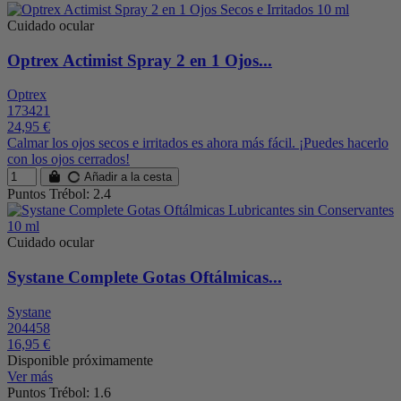
Cuidado ocular
Optrex Actimist Spray 2 en 1 Ojos...
Optrex
173421
24,95 €
Calmar los ojos secos e irritados es ​​ahora más fácil. ¡Puedes hacerlo
con los ojos cerrados!
Añadir a la cesta
Puntos Trébol: 2.4
Cuidado ocular
Systane Complete Gotas Oftálmicas...
Systane
204458
16,95 €
Disponible próximamente
Ver más
Puntos Trébol: 1.6