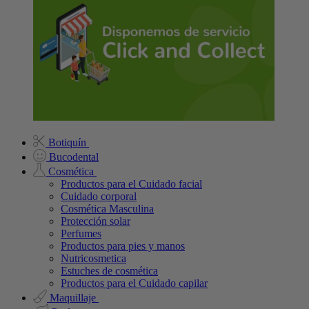
Botiquín
Bucodental
Cosmética
Productos para el Cuidado facial
Cuidado corporal
Cosmética Masculina
Protección solar
Perfumes
Productos para pies y manos
Nutricosmetica
Estuches de cosmética
Productos para el Cuidado capilar
Maquillaje