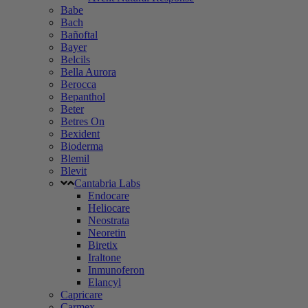
Babe
Bach
Bañoftal
Bayer
Belcils
Bella Aurora
Berocca
Bepanthol
Beter
Betres On
Bexident
Bioderma
Blemil
Blevit
Cantabria Labs
Endocare
Heliocare
Neostrata
Neoretin
Biretix
Iraltone
Inmunoferon
Elancyl
Capricare
Carmex