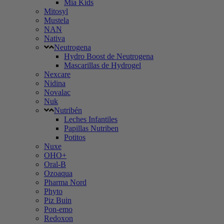
Mia Kids
Mitosyl
Mustela
NAN
Nativa
Neutrogena
Hydro Boost de Neutrogena
Mascarillas de Hydrogel
Nexcare
Nidina
Novalac
Nuk
Nutribén
Leches Infantiles
Papillas Nutriben
Potitos
Nuxe
OHO+
Oral-B
Ozoaqua
Pharma Nord
Phyto
Piz Buin
Pon-emo
Redoxon