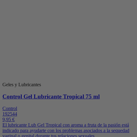
Geles y Lubricantes
Control Gel Lubricante Tropical 75 ml
Control
192544
9,95 €
El lubricante Lub Gel Tropical con aroma a fruta de la pasión está
indicado para ayudarte con los problemas asociados a la sequedad
vaginal o genital durante tus relaciones sexuales.