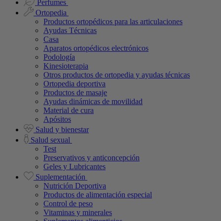
Perfumes
Ortopedia
Productos ortopédicos para las articulaciones
Ayudas Técnicas
Casa
Aparatos ortopédicos electrónicos
Podología
Kinesioterapia
Otros productos de ortopedia y ayudas técnicas
Ortopedia deportiva
Productos de masaje
Ayudas dinámicas de movilidad
Material de cura
Apósitos
Salud y bienestar
Salud sexual
Test
Preservativos y anticoncepción
Geles y Lubricantes
Suplementación
Nutrición Deportiva
Productos de alimentación especial
Control de peso
Vitaminas y minerales