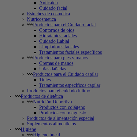
Anticaída
Cuidado facial
Estuches de cosmética
Nutricosmetica
Productos para el Cuidado facial
Contornos de ojos
Hidratantes faciales
Cuidado Labial
Limpiadores faciales
Tratamientos faciales específicos
Productos para pies y manos
Cremas de manos
Uñas dañadas
Productos para el Cuidado capilar
Tintes
Tratamientos específicos capilar
Productos para el cuidado íntimo
Productos de dietética
Nutrición Deportiva
Productos con colágeno
Productos con magnesio
Productos de alimentación especial
Suplementos alimenticios
Higiene
Higiene bucal