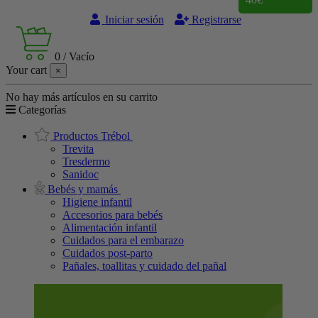
Iniciar sesión
Registrarse
0
/
Vacío
Your cart
×
No hay más artículos en su carrito
Categorías
Productos Trébol
Trevita
Tresdermo
Sanidoc
Bebés y mamás
Higiene infantil
Accesorios para bebés
Alimentación infantil
Cuidados para el embarazo
Cuidados post-parto
Pañales, toallitas y cuidado del pañal