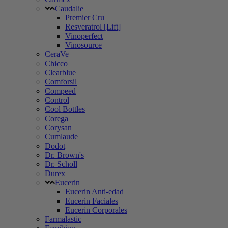
Caudalie
Premier Cru
Resveratrol [Lift]
Vinoperfect
Vinosource
CeraVe
Chicco
Clearblue
Comforsil
Compeed
Control
Cool Bottles
Corega
Corysan
Cumlaude
Dodot
Dr. Brown's
Dr. Scholl
Durex
Eucerin
Eucerin Anti-edad
Eucerin Faciales
Eucerin Corporales
Farmalastic