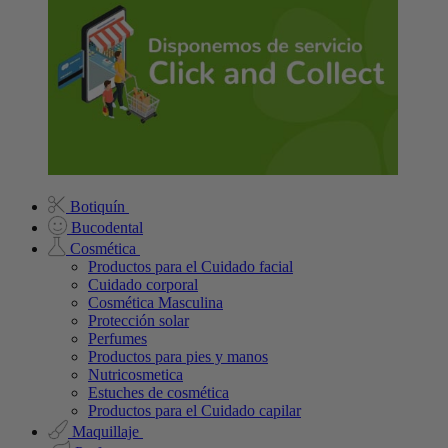
Botiquín
Bucodental
Cosmética
Productos para el Cuidado facial
Cuidado corporal
Cosmética Masculina
Protección solar
Perfumes
Productos para pies y manos
Nutricosmetica
Estuches de cosmética
Productos para el Cuidado capilar
Maquillaje