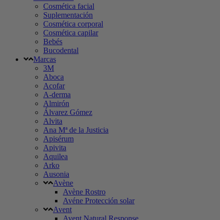
Cosmética facial
Suplementación
Cosmética corporal
Cosmética capilar
Bebés
Bucodental
Marcas
3M
Aboca
Acofar
A-derma
Almirón
Álvarez Gómez
Alvita
Ana Mª de la Justicia
Apisérum
Apivita
Aquilea
Arko
Ausonia
Avène
Avène Rostro
Avéne Protección solar
Avent
Avent Natural Response