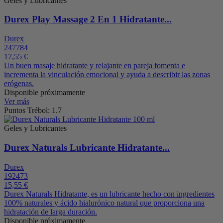
Geles y Lubricantes
Durex Play Massage 2 En 1 Hidratante...
Durex
247784
17,55 €
Un buen masaje hidratante y relajante en pareja fomenta e
incrementa la vinculación emocional y ayuda a describir las zonas
erógenas.
Disponible próximamente
Ver más
Puntos Trébol: 1.7
Geles y Lubricantes
Durex Naturals Lubricante Hidratante...
Durex
192473
15,55 €
Durex Naturals Hidratante, es un lubricante hecho con ingredientes
100% naturales y ácido hialurónico natural que proporciona una
hidratación de larga duración.
Disponible próximamente