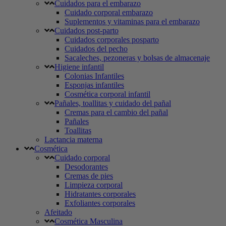
Cuidados para el embarazo
Cuidado corporal embarazo
Suplementos y vitaminas para el embarazo
Cuidados post-parto
Cuidados corporales posparto
Cuidados del pecho
Sacaleches, pezoneras y bolsas de almacenaje
Higiene infantil
Colonias Infantiles
Esponjas infantiles
Cosmética corporal infantil
Pañales, toallitas y cuidado del pañal
Cremas para el cambio del pañal
Pañales
Toallitas
Lactancia materna
Cosmética
Cuidado corporal
Desodorantes
Cremas de pies
Limpieza corporal
Hidratantes corporales
Exfoliantes corporales
Afeitado
Cosmética Masculina