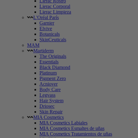
Lierac Rostro
Lierac Corporal
Lierac Limpieza
L'Oréal París
Garnier
Elvive
Botanicals
SkinCeuticals
MAM
Martiderm
The Originals
Essentials
Black Diamond
Platinum
Pigment Zero
Acniover
Body Care
Legvass
Hair System
Driosec
Skin Repair
MIA Cosmetics
MIA Cosmetics Labiales
MIA Cosmetics Esmaltes de uñas
MIA Cosmetics Tratamientos de uñas