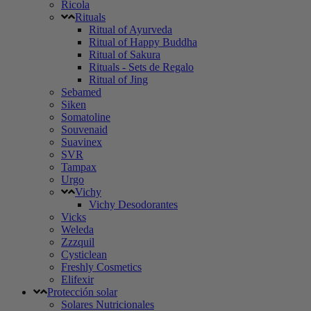
Ricola
Rituals
Ritual of Ayurveda
Ritual of Happy Buddha
Ritual of Sakura
Rituals - Sets de Regalo
Ritual of Jing
Sebamed
Siken
Somatoline
Souvenaid
Suavinex
SVR
Tampax
Urgo
Vichy
Vichy Desodorantes
Vicks
Weleda
Zzzquil
Cysticlean
Freshly Cosmetics
Elifexir
Protección solar
Solares Nutricionales