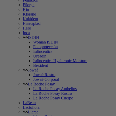
Femibion
Filorga
Kin
Klorane
Kukident
Hansaplast
Hero
Inca
ISDIN
Woman ISDIN
Fotoprotección
Isdinceutics
Ureadin
Isdinceutics Hyaluronic Moisture
Bexident
Jowaé
Jowaé Rostro
Jowaé Corporal
La Roche Posay
La Roche Posay Anthelios
La Roche Posay Rostro
La Roche Posay Cuerpo
LaBeau
Lactoflora
Lierac