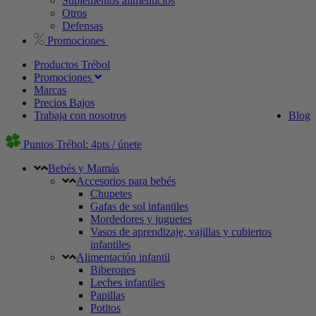
Suplementos alimenticios
Otros
Defensas
Promociones
Productos Trébol
Promociones
Marcas
Precios Bajos
Trabaja con nosotros
Blog
Puntos Trébol: 4pts / únete
Bebés y Mamás
Accesorios para bebés
Chupetes
Gafas de sol infantiles
Mordedores y juguetes
Vasos de aprendizaje, vajillas y cubiertos
infantiles
Alimentación infantil
Biberones
Leches infantiles
Papillas
Potitos