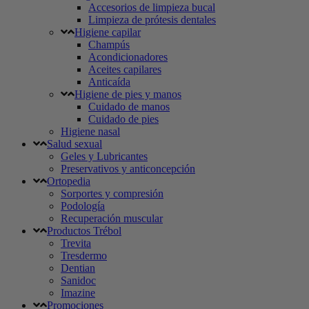
Accesorios de limpieza bucal
Limpieza de prótesis dentales
Higiene capilar
Champús
Acondicionadores
Aceites capilares
Anticaída
Higiene de pies y manos
Cuidado de manos
Cuidado de pies
Higiene nasal
Salud sexual
Geles y Lubricantes
Preservativos y anticoncepción
Ortopedia
Sorportes y compresión
Podología
Recuperación muscular
Productos Trébol
Trevita
Tresdermo
Dentian
Sanidoc
Imazine
Promociones