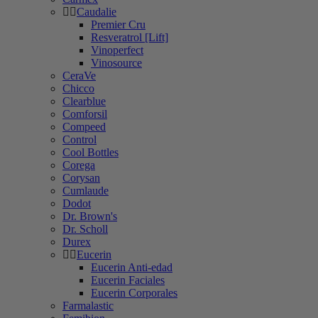
Caudalie
Premier Cru
Resveratrol [Lift]
Vinoperfect
Vinosource
CeraVe
Chicco
Clearblue
Comforsil
Compeed
Control
Cool Bottles
Corega
Corysan
Cumlaude
Dodot
Dr. Brown's
Dr. Scholl
Durex
Eucerin
Eucerin Anti-edad
Eucerin Faciales
Eucerin Corporales
Farmalastic