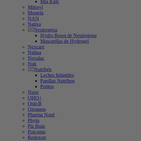
Mia Kids
Mitosyl
Mustela
NAN
Nativa
Neutrogena
Hydro Boost de Neutrogena
Mascarillas de Hydrogel
Nexcare
Nidina
Novalac
Nuk
Nutribén
Leches Infantiles
Papillas Nutriben
Potitos
Nuxe
OHO+
Oral-B
Ozoaqua
Pharma Nord
Phyto
Piz Buin
Pon-emo
Redoxon