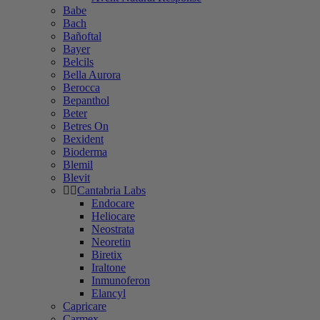
Babe
Bach
Bañoftal
Bayer
Belcils
Bella Aurora
Berocca
Bepanthol
Beter
Betres On
Bexident
Bioderma
Blemil
Blevit
Cantabria Labs
Endocare
Heliocare
Neostrata
Neoretin
Biretix
Iraltone
Inmunoferon
Elancyl
Capricare
Carmex