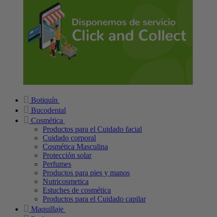
Botiquín
Bucodental
Cosmética
Productos para el Cuidado facial
Cuidado corporal
Cosmética Masculina
Protección solar
Perfumes
Productos para pies y manos
Nutricosmetica
Estuches de cosmética
Productos para el Cuidado capilar
Maquillaje