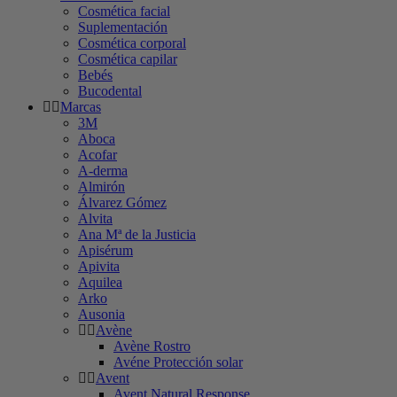
Cosmética facial
Suplementación
Cosmética corporal
Cosmética capilar
Bebés
Bucodental
Marcas
3M
Aboca
Acofar
A-derma
Almirón
Álvarez Gómez
Alvita
Ana Mª de la Justicia
Apisérum
Apivita
Aquilea
Arko
Ausonia
Avène
Avène Rostro
Avéne Protección solar
Avent
Avent Natural Response