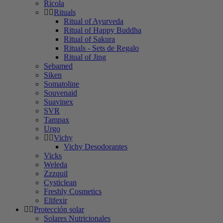
Ricola
Rituals
Ritual of Ayurveda
Ritual of Happy Buddha
Ritual of Sakura
Rituals - Sets de Regalo
Ritual of Jing
Sebamed
Siken
Somatoline
Souvenaid
Suavinex
SVR
Tampax
Urgo
Vichy
Vichy Desodorantes
Vicks
Weleda
Zzzquil
Cysticlean
Freshly Cosmetics
Elifexir
Protección solar
Solares Nutricionales