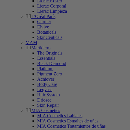
Lierac Rostro
Lierac Corporal
Lierac Limpieza
L'Oréal París
Garnier
Elvive
Botanicals
SkinCeuticals
MAM
Martiderm
The Originals
Essentials
Black Diamond
Platinum
Pigment Zero
Acniover
Body Care
Legvass
Hair System
Driosec
Skin Repair
MIA Cosmetics
MIA Cosmetics Labiales
MIA Cosmetics Esmaltes de uñas
MIA Cosmetics Tratamientos de uñas