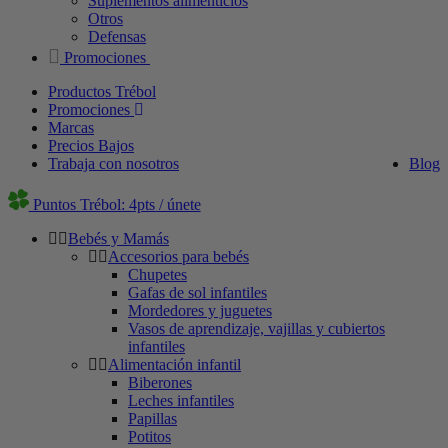
Suplementos alimenticios
Otros
Defensas
Promociones
Productos Trébol
Promociones
Marcas
Precios Bajos
Trabaja con nosotros
Blog
Puntos Trébol: 4pts / únete
Bebés y Mamás
Accesorios para bebés
Chupetes
Gafas de sol infantiles
Mordedores y juguetes
Vasos de aprendizaje, vajillas y cubiertos
infantiles
Alimentación infantil
Biberones
Leches infantiles
Papillas
Potitos