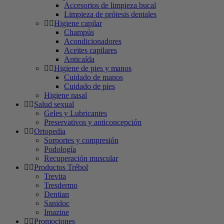
Accesorios de limpieza bucal
Limpieza de prótesis dentales
Higiene capilar
Champús
Acondicionadores
Aceites capilares
Anticaída
Higiene de pies y manos
Cuidado de manos
Cuidado de pies
Higiene nasal
Salud sexual
Geles y Lubricantes
Preservativos y anticoncepción
Ortopedia
Sorportes y compresión
Podología
Recuperación muscular
Productos Trébol
Trevita
Tresdermo
Dentian
Sanidoc
Imazine
Promociones