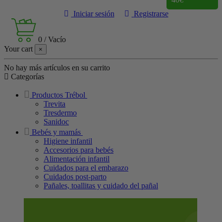
Iniciar sesión
Registrarse
0
/
Vacío
Your cart
×
No hay más artículos en su carrito
Categorías
Productos Trébol
Trevita
Tresdermo
Sanidoc
Bebés y mamás
Higiene infantil
Accesorios para bebés
Alimentación infantil
Cuidados para el embarazo
Cuidados post-parto
Pañales, toallitas y cuidado del pañal