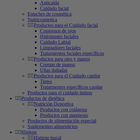
Anticaída
Cuidado facial
Estuches de cosmética
Nutricosmetica
Productos para el Cuidado facial
Contornos de ojos
Hidratantes faciales
Cuidado Labial
Limpiadores faciales
Tratamientos faciales específicos
Productos para pies y manos
Cremas de manos
Uñas dañadas
Productos para el Cuidado capilar
Tintes
Tratamientos específicos capilar
Productos para el cuidado íntimo
Productos de dietética
Nutrición Deportiva
Productos con colágeno
Productos con magnesio
Productos de alimentación especial
Suplementos alimenticios
Higiene
Higiene bucal