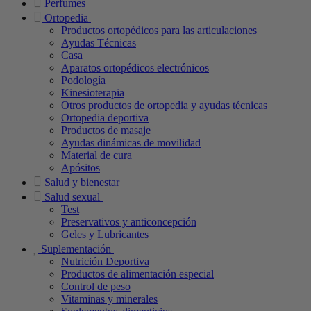
Perfumes
Ortopedia
Productos ortopédicos para las articulaciones
Ayudas Técnicas
Casa
Aparatos ortopédicos electrónicos
Podología
Kinesioterapia
Otros productos de ortopedia y ayudas técnicas
Ortopedia deportiva
Productos de masaje
Ayudas dinámicas de movilidad
Material de cura
Apósitos
Salud y bienestar
Salud sexual
Test
Preservativos y anticoncepción
Geles y Lubricantes
Suplementación
Nutrición Deportiva
Productos de alimentación especial
Control de peso
Vitaminas y minerales