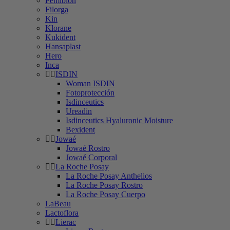
Femibion
Filorga
Kin
Klorane
Kukident
Hansaplast
Hero
Inca
ISDIN
Woman ISDIN
Fotoprotección
Isdinceutics
Ureadin
Isdinceutics Hyaluronic Moisture
Bexident
Jowaé
Jowaé Rostro
Jowaé Corporal
La Roche Posay
La Roche Posay Anthelios
La Roche Posay Rostro
La Roche Posay Cuerpo
LaBeau
Lactoflora
Lierac