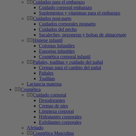
Cuidados para el embarazo
Cuidado corporal embarazo
Suplementos y vitaminas para el embarazo
Cuidados post-parto
Cuidados corporales posparto
Cuidados del pecho
Sacaleches, pezoneras y bolsas de almacenaje
Higiene infantil
Colonias Infantiles
Esponjas infantiles
Cosmética corporal infantil
Pañales, toallitas y cuidado del pañal
Cremas para el cambio del pañal
Pañales
Toallitas
Lactancia materna
Cosmética
Cuidado corporal
Desodorantes
Cremas de pies
Limpieza corporal
Hidratantes corporales
Exfoliantes corporales
Afeitado
Cosmética Masculina