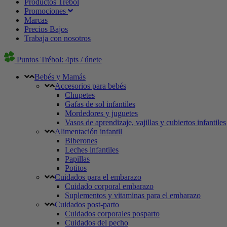
Productos Trébol
Promociones
Marcas
Precios Bajos
Trabaja con nosotros
Puntos Trébol: 4pts / únete
Bebés y Mamás
Accesorios para bebés
Chupetes
Gafas de sol infantiles
Mordedores y juguetes
Vasos de aprendizaje, vajillas y cubiertos infantiles
Alimentación infantil
Biberones
Leches infantiles
Papillas
Potitos
Cuidados para el embarazo
Cuidado corporal embarazo
Suplementos y vitaminas para el embarazo
Cuidados post-parto
Cuidados corporales posparto
Cuidados del pecho