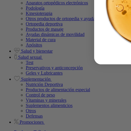
Aparatos ortopédicos electrónicos
Podología
Kinesioterapia
Otros productos de ortopedia y ayudas técnicas
Ortopedia deportiva
Productos de masaje
Ayudas dinámicas de movilidad
Material de cura
Apósitos
Salud y bienestar
Salud sexual
Test
Preservativos y anticoncepción
Geles y Lubricantes
Suplementación
Nutrición Deportiva
Productos de alimentación especial
Control de peso
Vitaminas y minerales
Suplementos alimenticios
Otros
Defensas
Promociones