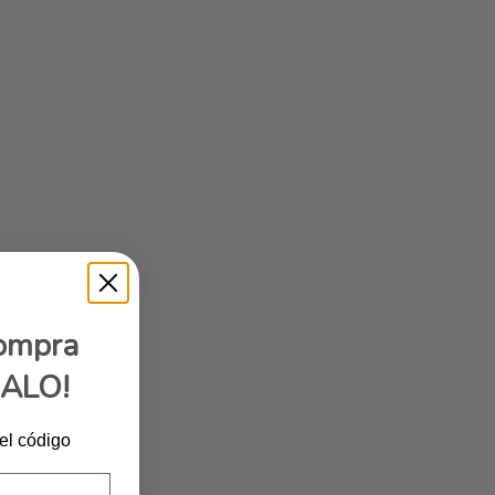
compra
GALO!
 el código