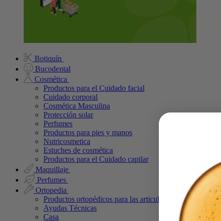
Botiquín
Bucodental
Cosmética
Productos para el Cuidado facial
Cuidado corporal
Cosmética Masculina
Protección solar
Perfumes
Productos para pies y manos
Nutricosmetica
Estuches de cosmética
Productos para el Cuidado capilar
Maquillaje
Perfumes
Ortopedia
Productos ortopédicos para las articulaciones
Ayudas Técnicas
Casa