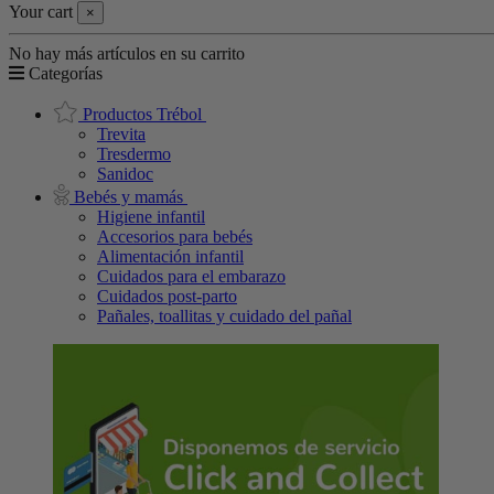
Your cart
×
No hay más artículos en su carrito
Categorías
Productos Trébol
Trevita
Tresdermo
Sanidoc
Bebés y mamás
Higiene infantil
Accesorios para bebés
Alimentación infantil
Cuidados para el embarazo
Cuidados post-parto
Pañales, toallitas y cuidado del pañal