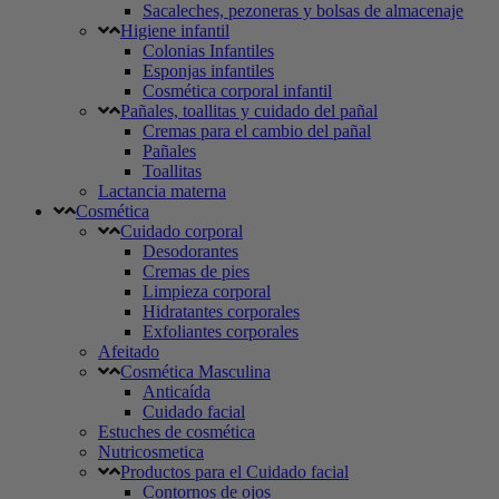
Sacaleches, pezoneras y bolsas de almacenaje
Higiene infantil
Colonias Infantiles
Esponjas infantiles
Cosmética corporal infantil
Pañales, toallitas y cuidado del pañal
Cremas para el cambio del pañal
Pañales
Toallitas
Lactancia materna
Cosmética
Cuidado corporal
Desodorantes
Cremas de pies
Limpieza corporal
Hidratantes corporales
Exfoliantes corporales
Afeitado
Cosmética Masculina
Anticaída
Cuidado facial
Estuches de cosmética
Nutricosmetica
Productos para el Cuidado facial
Contornos de ojos