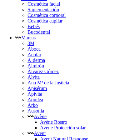
Cosmética facial
Suplementación
Cosmética corporal
Cosmética capilar
Bebés
Bucodental
Marcas
3M
Aboca
Acofar
A-derma
Almirón
Álvarez Gómez
Alvita
Ana Mª de la Justicia
Apisérum
Apivita
Aquilea
Arko
Ausonia
Avène
Avène Rostro
Avéne Protección solar
Avent
Avent Natural Response