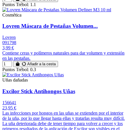
Puntos Trébol: 1.1
Cosmética
Lovren Máscara de Pestañas Volumen...
Lovren
091798
3,99 €
Contiene ceras y polímeros naturales para dar volumen y extensión
en las pestañas.
Añadir a la cesta
Puntos Trébol: 0.3
Uñas dañadas
Excilor Stick Antihongos Uñas
156641
23,95 €
Las infecciones por hongos en las uñas se extienden por el interior
de la uña, por lo que llegar hasta ellas y tratarlas resulta muy difícil.
La uña deteriorada debe de tener tiempo para volver a crecer y los
primeros resultados de la aplicación de Excilor son visibles en el