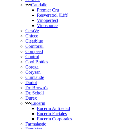
Caudalie
Premier Cru
Resveratrol [Lift]
Vinoperfect
Vinosource
CeraVe
Chicco
Clearblue
Comforsil
Compeed
Control
Cool Bottles
Corega
Corysan
Cumlaude
Dodot
Dr. Brown's
Dr. Scholl
Durex
Eucerin
Eucerin Anti-edad
Eucerin Faciales
Eucerin Corporales
Farmalastic