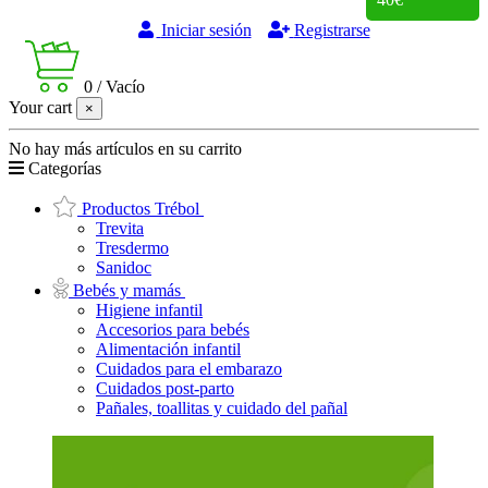
Iniciar sesión
Registrarse
0
/
Vacío
Your cart
×
No hay más artículos en su carrito
Categorías
Productos Trébol
Trevita
Tresdermo
Sanidoc
Bebés y mamás
Higiene infantil
Accesorios para bebés
Alimentación infantil
Cuidados para el embarazo
Cuidados post-parto
Pañales, toallitas y cuidado del pañal