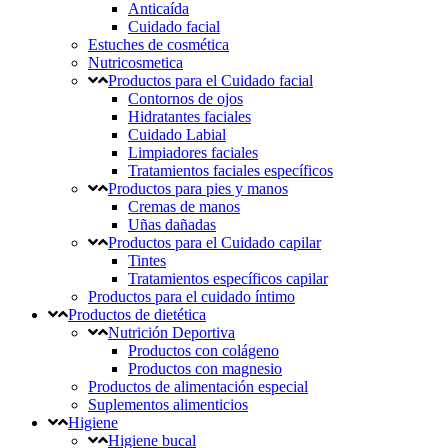
Anticaída
Cuidado facial
Estuches de cosmética
Nutricosmetica
Productos para el Cuidado facial
Contornos de ojos
Hidratantes faciales
Cuidado Labial
Limpiadores faciales
Tratamientos faciales específicos
Productos para pies y manos
Cremas de manos
Uñas dañadas
Productos para el Cuidado capilar
Tintes
Tratamientos específicos capilar
Productos para el cuidado íntimo
Productos de dietética
Nutrición Deportiva
Productos con colágeno
Productos con magnesio
Productos de alimentación especial
Suplementos alimenticios
Higiene
Higiene bucal