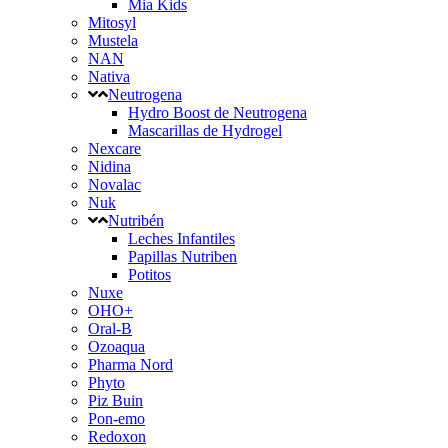
Mia Kids
Mitosyl
Mustela
NAN
Nativa
Neutrogena
Hydro Boost de Neutrogena
Mascarillas de Hydrogel
Nexcare
Nidina
Novalac
Nuk
Nutribén
Leches Infantiles
Papillas Nutriben
Potitos
Nuxe
OHO+
Oral-B
Ozoaqua
Pharma Nord
Phyto
Piz Buin
Pon-emo
Redoxon