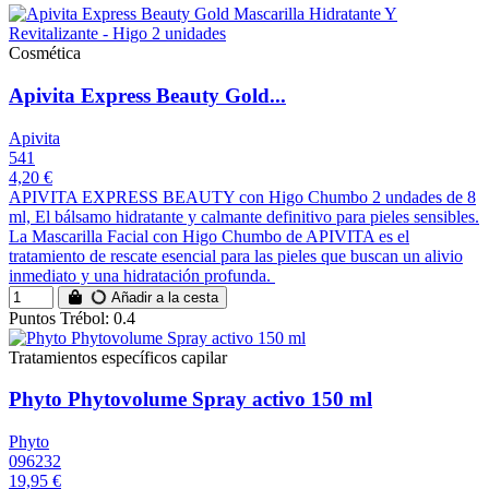
Cosmética
Apivita Express Beauty Gold...
Apivita
541
4,20 €
APIVITA EXPRESS BEAUTY con Higo Chumbo 2 undades de 8
ml, El bálsamo hidratante y calmante definitivo para pieles sensibles.
La Mascarilla Facial con Higo Chumbo de APIVITA es el
tratamiento de rescate esencial para las pieles que buscan un alivio
inmediato y una hidratación profunda.
Añadir a la cesta
Puntos Trébol: 0.4
Tratamientos específicos capilar
Phyto Phytovolume Spray activo 150 ml
Phyto
096232
19,95 €