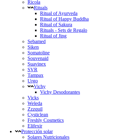
Ricola
Rituals
Ritual of Ayurveda
Ritual of Happy Buddha
Ritual of Sakura
Rituals - Sets de Regalo
Ritual of Jing
Sebamed
Siken
Somatoline
Souvenaid
Suavinex
SVR
Tampax
Urgo
Vichy
Vichy Desodorantes
Vicks
Weleda
Zzzquil
Cysticlean
Freshly Cosmetics
Elifexir
Protección solar
Solares Nutricionales