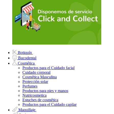
Botiquín
Bucodental
Cosmética
Productos para el Cuidado facial
Cuidado corporal
Cosmética Masculina
Protección solar
Perfumes
Productos para pies y manos
Nutricosmetica
Estuches de cosmética
Productos para el Cuidado capilar
Maquillaje