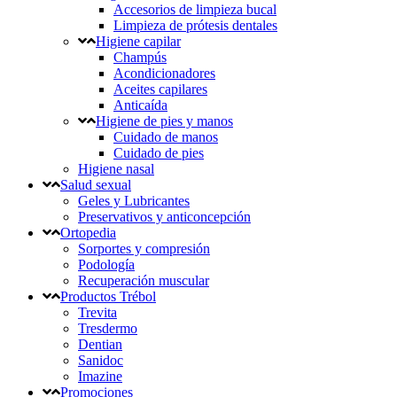
Accesorios de limpieza bucal
Limpieza de prótesis dentales
Higiene capilar
Champús
Acondicionadores
Aceites capilares
Anticaída
Higiene de pies y manos
Cuidado de manos
Cuidado de pies
Higiene nasal
Salud sexual
Geles y Lubricantes
Preservativos y anticoncepción
Ortopedia
Sorportes y compresión
Podología
Recuperación muscular
Productos Trébol
Trevita
Tresdermo
Dentian
Sanidoc
Imazine
Promociones