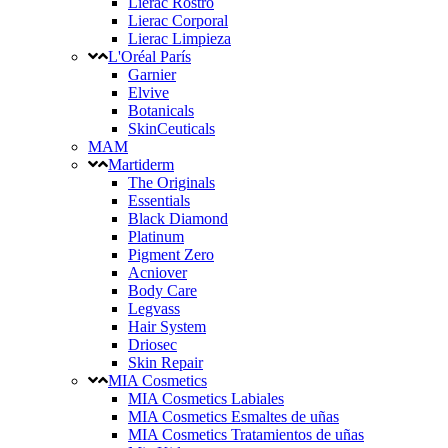
Lierac Rostro
Lierac Corporal
Lierac Limpieza
L'Oréal París
Garnier
Elvive
Botanicals
SkinCeuticals
MAM
Martiderm
The Originals
Essentials
Black Diamond
Platinum
Pigment Zero
Acniover
Body Care
Legvass
Hair System
Driosec
Skin Repair
MIA Cosmetics
MIA Cosmetics Labiales
MIA Cosmetics Esmaltes de uñas
MIA Cosmetics Tratamientos de uñas