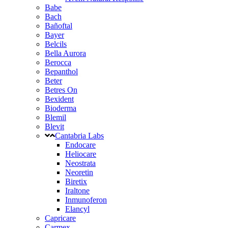
Babe
Bach
Bañoftal
Bayer
Belcils
Bella Aurora
Berocca
Bepanthol
Beter
Betres On
Bexident
Bioderma
Blemil
Blevit
Cantabria Labs
Endocare
Heliocare
Neostrata
Neoretin
Biretix
Iraltone
Inmunoferon
Elancyl
Capricare
Carmex