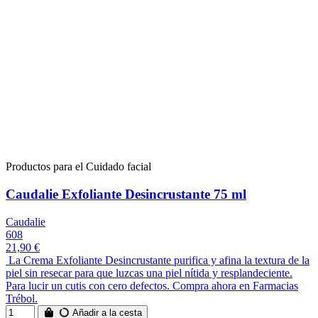
Productos para el Cuidado facial
Caudalie Exfoliante Desincrustante 75 ml
Caudalie
608
21,90 €
La Crema Exfoliante Desincrustante purifica y afina la textura de la
piel sin resecar para que luzcas una piel nítida y resplandeciente.
Para lucir un cutis con cero defectos. Compra ahora en Farmacias
Trébol.
Añadir a la cesta