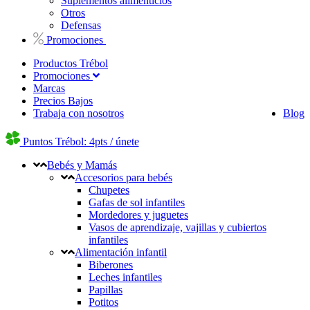
Suplementos alimenticios
Otros
Defensas
Promociones
Productos Trébol
Promociones
Marcas
Precios Bajos
Trabaja con nosotros
Blog
Puntos Trébol: 4pts / únete
Bebés y Mamás
Accesorios para bebés
Chupetes
Gafas de sol infantiles
Mordedores y juguetes
Vasos de aprendizaje, vajillas y cubiertos
infantiles
Alimentación infantil
Biberones
Leches infantiles
Papillas
Potitos