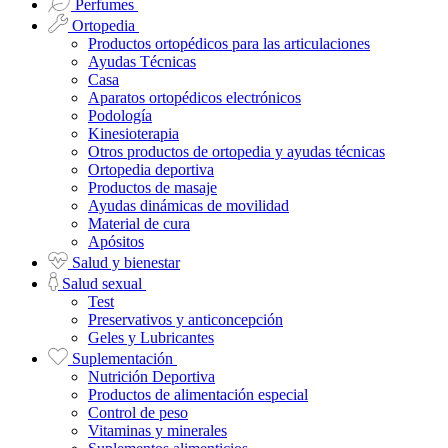
Perfumes
Ortopedia
Productos ortopédicos para las articulaciones
Ayudas Técnicas
Casa
Aparatos ortopédicos electrónicos
Podología
Kinesioterapia
Otros productos de ortopedia y ayudas técnicas
Ortopedia deportiva
Productos de masaje
Ayudas dinámicas de movilidad
Material de cura
Apósitos
Salud y bienestar
Salud sexual
Test
Preservativos y anticoncepción
Geles y Lubricantes
Suplementación
Nutrición Deportiva
Productos de alimentación especial
Control de peso
Vitaminas y minerales