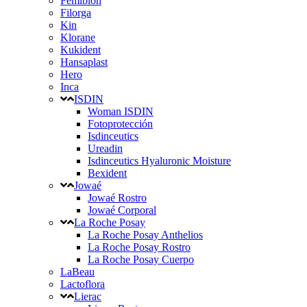
Femibion
Filorga
Kin
Klorane
Kukident
Hansaplast
Hero
Inca
ISDIN
Woman ISDIN
Fotoprotección
Isdinceutics
Ureadin
Isdinceutics Hyaluronic Moisture
Bexident
Jowaé
Jowaé Rostro
Jowaé Corporal
La Roche Posay
La Roche Posay Anthelios
La Roche Posay Rostro
La Roche Posay Cuerpo
LaBeau
Lactoflora
Lierac