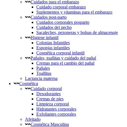
Cuidados para el embarazo
Cuidado corporal embarazo
Suplementos y vitaminas para el embarazo
Cuidados post-parto
Cuidados corporales posparto
Cuidados del pecho
Sacaleches, pezoneras y bolsas de almacenaje
Higiene infantil
Colonias Infantiles
Esponjas infantiles
Cosmética corporal infantil
Pañales, toallitas y cuidado del pañal
Cremas para el cambio del pañal
Pañales
Toallitas
Lactancia materna
Cosmética
Cuidado corporal
Desodorantes
Cremas de pies
Limpieza corporal
Hidratantes corporales
Exfoliantes corporales
Afeitado
Cosmética Masculina