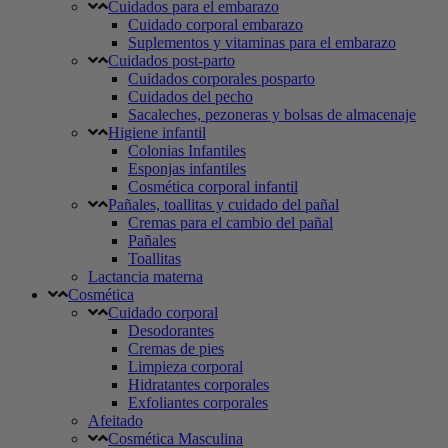
Cuidados para el embarazo
Cuidado corporal embarazo
Suplementos y vitaminas para el embarazo
Cuidados post-parto
Cuidados corporales posparto
Cuidados del pecho
Sacaleches, pezoneras y bolsas de almacenaje
Higiene infantil
Colonias Infantiles
Esponjas infantiles
Cosmética corporal infantil
Pañales, toallitas y cuidado del pañal
Cremas para el cambio del pañal
Pañales
Toallitas
Lactancia materna
Cosmética
Cuidado corporal
Desodorantes
Cremas de pies
Limpieza corporal
Hidratantes corporales
Exfoliantes corporales
Afeitado
Cosmética Masculina