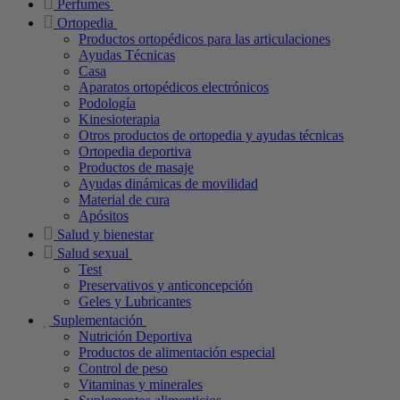
Perfumes
Ortopedia
Productos ortopédicos para las articulaciones
Ayudas Técnicas
Casa
Aparatos ortopédicos electrónicos
Podología
Kinesioterapia
Otros productos de ortopedia y ayudas técnicas
Ortopedia deportiva
Productos de masaje
Ayudas dinámicas de movilidad
Material de cura
Apósitos
Salud y bienestar
Salud sexual
Test
Preservativos y anticoncepción
Geles y Lubricantes
Suplementación
Nutrición Deportiva
Productos de alimentación especial
Control de peso
Vitaminas y minerales