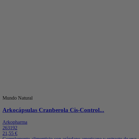
Mundo Natural
Arkocápsulas Cranberola Cis-Control...
Arkopharma
263192
21,55 €
Complemento alimenticio con arándano americano y extracto de uva