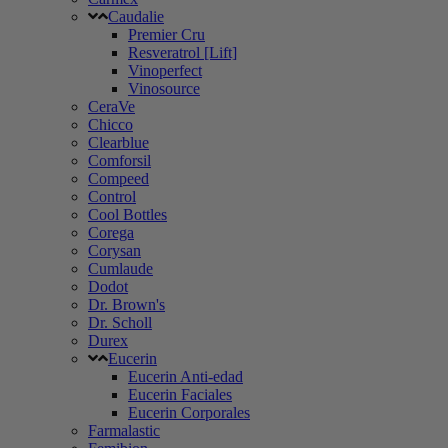
Caudalie
Premier Cru
Resveratrol [Lift]
Vinoperfect
Vinosource
CeraVe
Chicco
Clearblue
Comforsil
Compeed
Control
Cool Bottles
Corega
Corysan
Cumlaude
Dodot
Dr. Brown's
Dr. Scholl
Durex
Eucerin
Eucerin Anti-edad
Eucerin Faciales
Eucerin Corporales
Farmalastic