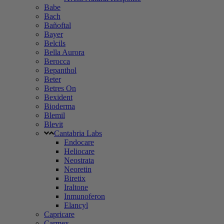
Babe
Bach
Bañoftal
Bayer
Belcils
Bella Aurora
Berocca
Bepanthol
Beter
Betres On
Bexident
Bioderma
Blemil
Blevit
Cantabria Labs
Endocare
Heliocare
Neostrata
Neoretin
Biretix
Iraltone
Inmunoferon
Elancyl
Capricare
Carmex