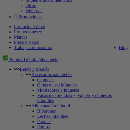
Suplementos alimenticios
Otros
Defensas
Promociones
Productos Trébol
Promociones
Marcas
Precios Bajos
Trabaja con nosotros
Blog
Puntos Trébol: 4pts / únete
Bebés y Mamás
Accesorios para bebés
Chupetes
Gafas de sol infantiles
Mordedores y juguetes
Vasos de aprendizaje, vajillas y cubiertos
infantiles
Alimentación infantil
Biberones
Leches infantiles
Papillas
Potitos