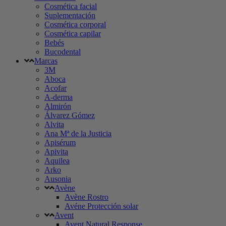
Cosmética facial
Suplementación
Cosmética corporal
Cosmética capilar
Bebés
Bucodental
Marcas
3M
Aboca
Acofar
A-derma
Almirón
Álvarez Gómez
Alvita
Ana Mª de la Justicia
Apisérum
Apivita
Aquilea
Arko
Ausonia
Avène
Avène Rostro
Avéne Protección solar
Avent
Avent Natural Response