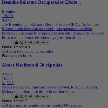
Beemine Bálsamo Recuperador Efecto...
Beemine
198901
9,90 €
The Beemine Lab Bálsamo Efecto Frío con CBD y Árnica para
Recuperación Muscular formulada para proporcionar alivio
localizado y acelerar la recuperación muscular después del esfuerzo
físico o en momentos de sobrecarga y tensión diaria.
Añadir a la cesta
Puntos Trébol: 0.9
Plantas medicinales
Aboca Neofitoroid 50 cápsulas
Aboca
182504
21,50 €
Aboca Neofitoroid cápsulas rico en Helydol, Rusco y Centella.
Mejora la funcionalidad de la circulación venosa.
Añadir a la cesta
Puntos Trébol: 2.1