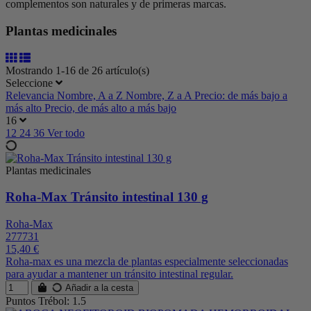
complementos son naturales y de primeras marcas.
Plantas medicinales
Mostrando 1-16 de 26 artículo(s)
Seleccione
Relevancia
Nombre, A a Z
Nombre, Z a A
Precio: de más bajo a
más alto
Precio, de más alto a más bajo
16
12
24
36
Ver todo
Plantas medicinales
Roha-Max Tránsito intestinal 130 g
Roha-Max
277731
15,40 €
Roha-max es una mezcla de plantas especialmente seleccionadas
para ayudar a mantener un tránsito intestinal regular.
Añadir a la cesta
Puntos Trébol: 1.5