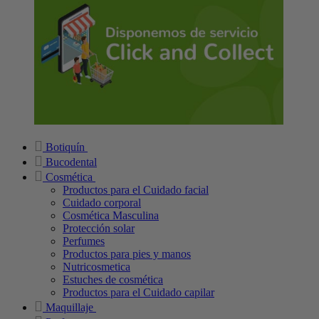
Botiquín
Bucodental
Cosmética
Productos para el Cuidado facial
Cuidado corporal
Cosmética Masculina
Protección solar
Perfumes
Productos para pies y manos
Nutricosmetica
Estuches de cosmética
Productos para el Cuidado capilar
Maquillaje