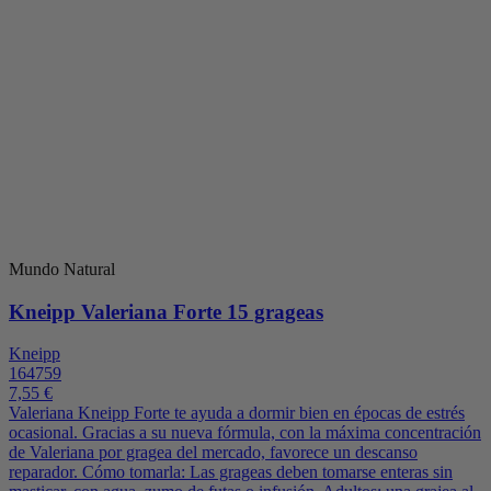
Mundo Natural
Kneipp Valeriana Forte 15 grageas
Kneipp
164759
7,55 €
Valeriana Kneipp Forte te ayuda a dormir bien en épocas de estrés
ocasional. Gracias a su nueva fórmula, con la máxima concentración
de Valeriana por gragea del mercado, favorece un descanso
reparador. Cómo tomarla: Las grageas deben tomarse enteras sin