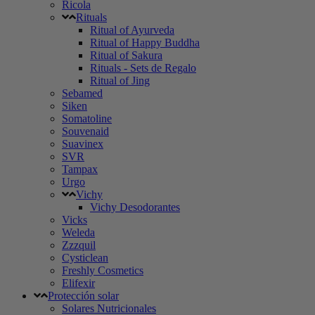
Ricola
Rituals
Ritual of Ayurveda
Ritual of Happy Buddha
Ritual of Sakura
Rituals - Sets de Regalo
Ritual of Jing
Sebamed
Siken
Somatoline
Souvenaid
Suavinex
SVR
Tampax
Urgo
Vichy
Vichy Desodorantes
Vicks
Weleda
Zzzquil
Cysticlean
Freshly Cosmetics
Elifexir
Protección solar
Solares Nutricionales