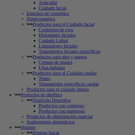
Anticaída
Cuidado facial
Estuches de cosmética
Nutricosmetica
Productos para el Cuidado facial
Contornos de ojos
Hidratantes faciales
Cuidado Labial
Limpiadores faciales
Tratamientos faciales específicos
Productos para pies y manos
Cremas de manos
Uñas dañadas
Productos para el Cuidado capilar
Tintes
Tratamientos específicos capilar
Productos para el cuidado íntimo
Productos de dietética
Nutrición Deportiva
Productos con colágeno
Productos con magnesio
Productos de alimentación especial
Suplementos alimenticios
Higiene
Higiene bucal