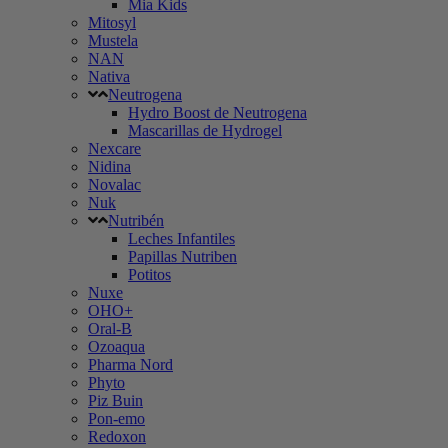
Mia Kids
Mitosyl
Mustela
NAN
Nativa
Neutrogena
Hydro Boost de Neutrogena
Mascarillas de Hydrogel
Nexcare
Nidina
Novalac
Nuk
Nutribén
Leches Infantiles
Papillas Nutriben
Potitos
Nuxe
OHO+
Oral-B
Ozoaqua
Pharma Nord
Phyto
Piz Buin
Pon-emo
Redoxon