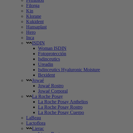
Femibion
Filorga
Kin
Klorane
Kukident
Hansaplast
Hero
Inca
ISDIN
Woman ISDIN
Fotoprotección
Isdinceutics
Ureadin
Isdinceutics Hyaluronic Moisture
Bexident
Jowaé
Jowaé Rostro
Jowaé Corporal
La Roche Posay
La Roche Posay Anthelios
La Roche Posay Rostro
La Roche Posay Cuerpo
LaBeau
Lactoflora
Lierac