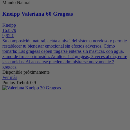
Mundo Natural
Kneipp Valeriana 60 Grageas
Kneipp
163579
9,95 €
Su composición natural, actúa a nivel del sistema nervioso y permite
restablecer tu bienestar emocional sin efectos adversos. Cómo
tomarla: Las grageas deben tragarse enteras sin masticar, con agua,
zumo de frutas o infusión. Adultos: 1-2 grageas, 3 veces al día, entre
las comidas. Al acostarse pueden administrarse nuevamente 2
grageas.
Disponible próximamente
Ver más
Puntos Trébol: 0.9