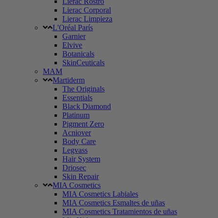
Lierac Rostro
Lierac Corporal
Lierac Limpieza
L'Oréal París
Garnier
Elvive
Botanicals
SkinCeuticals
MAM
Martiderm
The Originals
Essentials
Black Diamond
Platinum
Pigment Zero
Acniover
Body Care
Legvass
Hair System
Driosec
Skin Repair
MIA Cosmetics
MIA Cosmetics Labiales
MIA Cosmetics Esmaltes de uñas
MIA Cosmetics Tratamientos de uñas