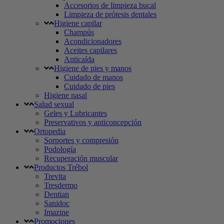
Accesorios de limpieza bucal
Limpieza de prótesis dentales
Higiene capilar
Champús
Acondicionadores
Aceites capilares
Anticaída
Higiene de pies y manos
Cuidado de manos
Cuidado de pies
Higiene nasal
Salud sexual
Geles y Lubricantes
Preservativos y anticoncepción
Ortopedia
Sorportes y compresión
Podología
Recuperación muscular
Productos Trébol
Trevita
Tresdermo
Dentian
Sanidoc
Imazine
Promociones