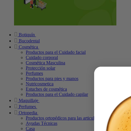
Botiquín
Bucodental
Cosmética
Productos para el Cuidado facial
Cuidado corporal
Cosmética Masculina
Protección solar
Perfumes
Productos para pies y manos
Nutricosmetica
Estuches de cosmética
Productos para el Cuidado capilar
Maquillaje
Perfumes
Ortopedia
Productos ortopédicos para las articulaciones
Ayudas Técnicas
Casa