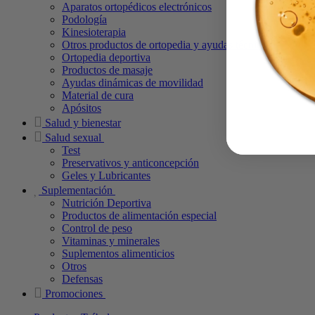
Aparatos ortopédicos electrónicos
Podología
Kinesioterapia
Otros productos de ortopedia y ayudas técnicas
Ortopedia deportiva
Productos de masaje
Ayudas dinámicas de movilidad
Material de cura
Apósitos
Salud y bienestar
Salud sexual
Test
Preservativos y anticoncepción
Geles y Lubricantes
Suplementación
Nutrición Deportiva
Productos de alimentación especial
Control de peso
Vitaminas y minerales
Suplementos alimenticios
Otros
Defensas
Promociones