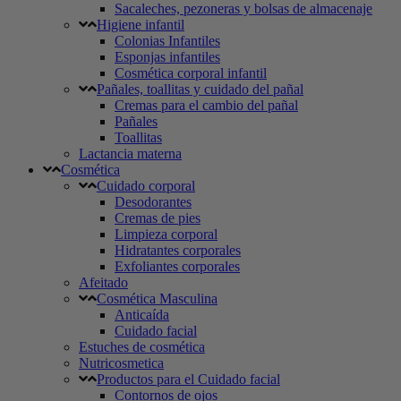
Sacaleches, pezoneras y bolsas de almacenaje
Higiene infantil
Colonias Infantiles
Esponjas infantiles
Cosmética corporal infantil
Pañales, toallitas y cuidado del pañal
Cremas para el cambio del pañal
Pañales
Toallitas
Lactancia materna
Cosmética
Cuidado corporal
Desodorantes
Cremas de pies
Limpieza corporal
Hidratantes corporales
Exfoliantes corporales
Afeitado
Cosmética Masculina
Anticaída
Cuidado facial
Estuches de cosmética
Nutricosmetica
Productos para el Cuidado facial
Contornos de ojos