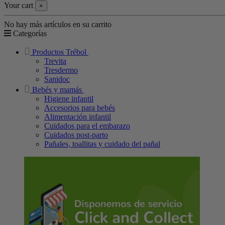
Your cart
×
No hay más artículos en su carrito
Categorías
Productos Trébol
Trevita
Tresdermo
Sanidoc
Bebés y mamás
Higiene infantil
Accesorios para bebés
Alimentación infantil
Cuidados para el embarazo
Cuidados post-parto
Pañales, toallitas y cuidado del pañal