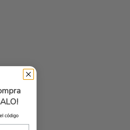
compra
GALO!
 el código