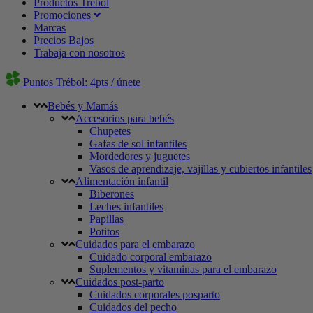
Productos Trébol
Promociones
Marcas
Precios Bajos
Trabaja con nosotros
Puntos Trébol: 4pts / únete
Bebés y Mamás
Accesorios para bebés
Chupetes
Gafas de sol infantiles
Mordedores y juguetes
Vasos de aprendizaje, vajillas y cubiertos infantiles
Alimentación infantil
Biberones
Leches infantiles
Papillas
Potitos
Cuidados para el embarazo
Cuidado corporal embarazo
Suplementos y vitaminas para el embarazo
Cuidados post-parto
Cuidados corporales posparto
Cuidados del pecho