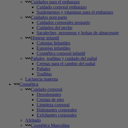
Cuidados para el embarazo
Cuidado corporal embarazo
Suplementos y vitaminas para el embarazo
Cuidados post-parto
Cuidados corporales posparto
Cuidados del pecho
Sacaleches, pezoneras y bolsas de almacenaje
Higiene infantil
Colonias Infantiles
Esponjas infantiles
Cosmética corporal infantil
Pañales, toallitas y cuidado del pañal
Cremas para el cambio del pañal
Pañales
Toallitas
Lactancia materna
Cosmética
Cuidado corporal
Desodorantes
Cremas de pies
Limpieza corporal
Hidratantes corporales
Exfoliantes corporales
Afeitado
Cosmética Masculina