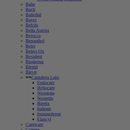
Babe
Bach
Bañoftal
Bayer
Belcils
Bella Aurora
Berocca
Bepanthol
Beter
Betres On
Bexident
Bioderma
Blemil
Blevit
Cantabria Labs
Endocare
Heliocare
Neostrata
Neoretin
Biretix
Iraltone
Inmunoferon
Elancyl
Capricare
Carmex