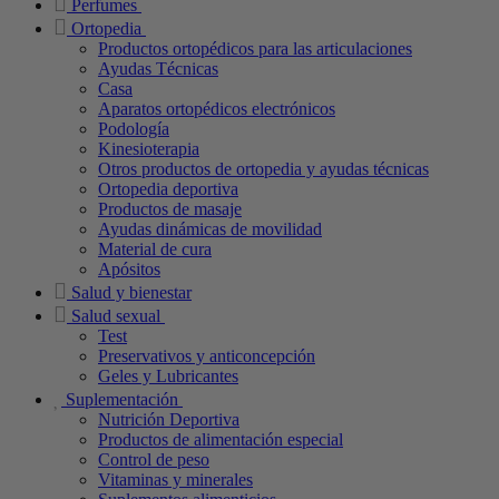
Perfumes
Ortopedia
Productos ortopédicos para las articulaciones
Ayudas Técnicas
Casa
Aparatos ortopédicos electrónicos
Podología
Kinesioterapia
Otros productos de ortopedia y ayudas técnicas
Ortopedia deportiva
Productos de masaje
Ayudas dinámicas de movilidad
Material de cura
Apósitos
Salud y bienestar
Salud sexual
Test
Preservativos y anticoncepción
Geles y Lubricantes
Suplementación
Nutrición Deportiva
Productos de alimentación especial
Control de peso
Vitaminas y minerales