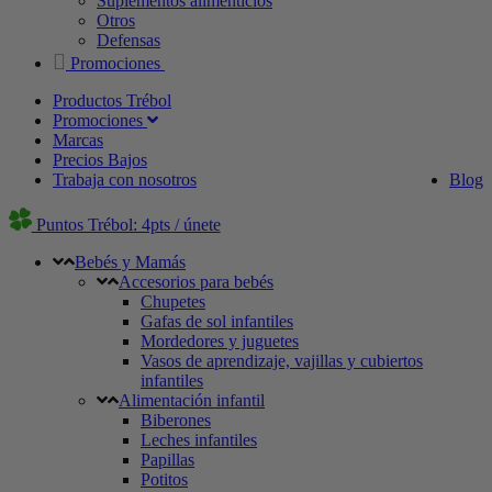
Suplementos alimenticios
Otros
Defensas
Promociones
Productos Trébol
Promociones
Marcas
Precios Bajos
Trabaja con nosotros
Blog
Puntos Trébol: 4pts / únete
Bebés y Mamás
Accesorios para bebés
Chupetes
Gafas de sol infantiles
Mordedores y juguetes
Vasos de aprendizaje, vajillas y cubiertos
infantiles
Alimentación infantil
Biberones
Leches infantiles
Papillas
Potitos