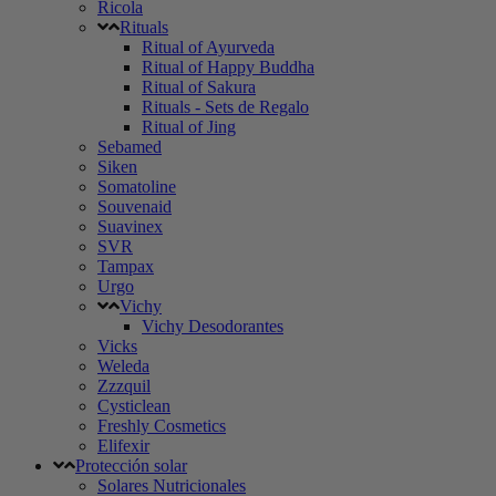
Ricola
Rituals
Ritual of Ayurveda
Ritual of Happy Buddha
Ritual of Sakura
Rituals - Sets de Regalo
Ritual of Jing
Sebamed
Siken
Somatoline
Souvenaid
Suavinex
SVR
Tampax
Urgo
Vichy
Vichy Desodorantes
Vicks
Weleda
Zzzquil
Cysticlean
Freshly Cosmetics
Elifexir
Protección solar
Solares Nutricionales