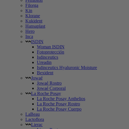
Femibion
Filorga
Kin
Klorane
Kukident
Hansaplast
Hero
Inca
ISDIN
Woman ISDIN
Fotoprotección
Isdinceutics
Ureadin
Isdinceutics Hyaluronic Moisture
Bexident
Jowaé
Jowaé Rostro
Jowaé Corporal
La Roche Posay
La Roche Posay Anthelios
La Roche Posay Rostro
La Roche Posay Cuerpo
LaBeau
Lactoflora
Lierac