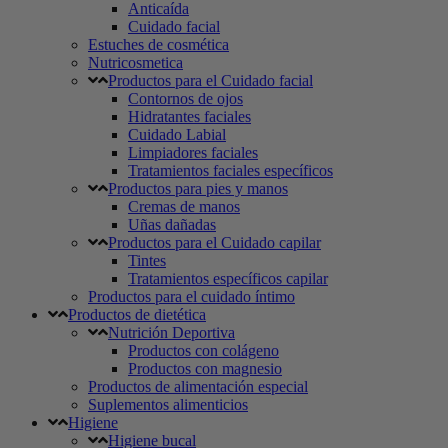
Anticaída
Cuidado facial
Estuches de cosmética
Nutricosmetica
Productos para el Cuidado facial
Contornos de ojos
Hidratantes faciales
Cuidado Labial
Limpiadores faciales
Tratamientos faciales específicos
Productos para pies y manos
Cremas de manos
Uñas dañadas
Productos para el Cuidado capilar
Tintes
Tratamientos específicos capilar
Productos para el cuidado íntimo
Productos de dietética
Nutrición Deportiva
Productos con colágeno
Productos con magnesio
Productos de alimentación especial
Suplementos alimenticios
Higiene
Higiene bucal