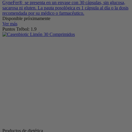
GyneFer® se presenta en un envase con 30 cápsulas, sin glucosa,
sacarosa ni gluten. La pauta posológica es 1 cápsula al día o la dosis
recomendada por su médico o farmacéutico.
Disponible próximamente
Ver más
Puntos Trébol: 1.9
Productos de dietética