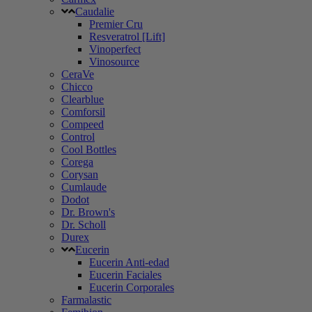
Caudalie
Premier Cru
Resveratrol [Lift]
Vinoperfect
Vinosource
CeraVe
Chicco
Clearblue
Comforsil
Compeed
Control
Cool Bottles
Corega
Corysan
Cumlaude
Dodot
Dr. Brown's
Dr. Scholl
Durex
Eucerin
Eucerin Anti-edad
Eucerin Faciales
Eucerin Corporales
Farmalastic