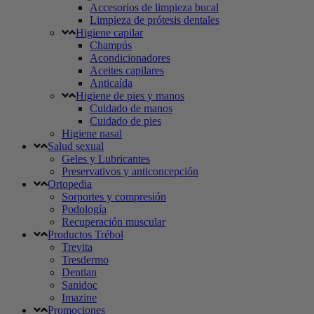
Accesorios de limpieza bucal
Limpieza de prótesis dentales
Higiene capilar
Champús
Acondicionadores
Aceites capilares
Anticaída
Higiene de pies y manos
Cuidado de manos
Cuidado de pies
Higiene nasal
Salud sexual
Geles y Lubricantes
Preservativos y anticoncepción
Ortopedia
Sorportes y compresión
Podología
Recuperación muscular
Productos Trébol
Trevita
Tresdermo
Dentian
Sanidoc
Imazine
Promociones