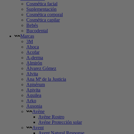
Cosmética facial
Suplementación
Cosmética corporal
Cosmética capilar
Bebés
Bucodental
Marcas
3M
Aboca
Acofar
A-derma
Almirón
Álvarez Gómez
Alvita
Ana Mª de la Justicia
Apisérum
Apivita
Aquilea
Arko
Ausonia
Avène
Avène Rostro
Avéne Protección solar
Avent
Avent Natural Response