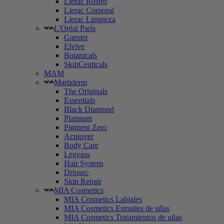
Lierac Rostro
Lierac Corporal
Lierac Limpieza
L'Oréal París
Garnier
Elvive
Botanicals
SkinCeuticals
MAM
Martiderm
The Originals
Essentials
Black Diamond
Platinum
Pigment Zero
Acniover
Body Care
Legvass
Hair System
Driosec
Skin Repair
MIA Cosmetics
MIA Cosmetics Labiales
MIA Cosmetics Esmaltes de uñas
MIA Cosmetics Tratamientos de uñas