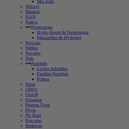
Mia Kids
Mitosyl
Mustela
NAN
Nativa
Neutrogena
Hydro Boost de Neutrogena
Mascarillas de Hydrogel
Nexcare
Nidina
Novalac
Nuk
Nutribén
Leches Infantiles
Papillas Nutriben
Potitos
Nuxe
OHO+
Oral-B
Ozoaqua
Pharma Nord
Phyto
Piz Buin
Pon-emo
Redoxon