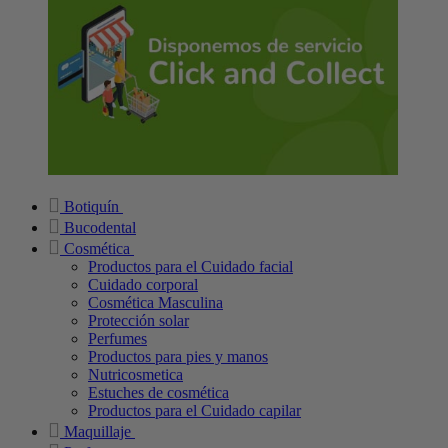
Botiquín
Bucodental
Cosmética
Productos para el Cuidado facial
Cuidado corporal
Cosmética Masculina
Protección solar
Perfumes
Productos para pies y manos
Nutricosmetica
Estuches de cosmética
Productos para el Cuidado capilar
Maquillaje