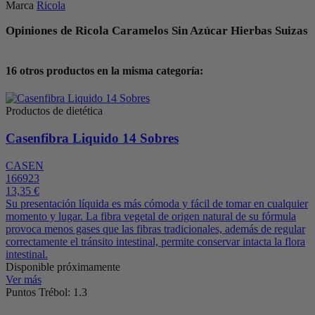
Marca
Ricola
Opiniones de Ricola Caramelos Sin Azúcar Hierbas Suizas
16 otros productos en la misma categoría:
Productos de dietética
Casenfibra Liquido 14 Sobres
CASEN
166923
13,35 €
Su presentación líquida es más cómoda y fácil de tomar en cualquier
momento y lugar. La fibra vegetal de origen natural de su fórmula
provoca menos gases que las fibras tradicionales, además de regular
correctamente el tránsito intestinal, permite conservar intacta la flora
intestinal.
Disponible próximamente
Ver más
Puntos Trébol: 1.3