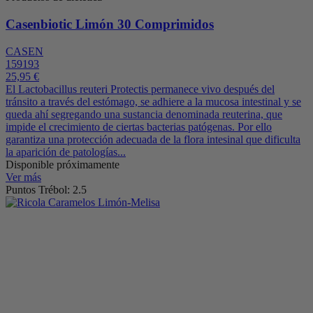
Casenbiotic Limón 30 Comprimidos
CASEN
159193
25,95 €
El Lactobacillus reuteri Protectis permanece vivo después del
tránsito a través del estómago, se adhiere a la mucosa intestinal y se
queda ahí segregando una sustancia denominada reuterina, que
impide el crecimiento de ciertas bacterias patógenas. Por ello
garantiza una protección adecuada de la flora intesinal que dificulta
la aparición de patologías...
Disponible próximamente
Ver más
Puntos Trébol: 2.5