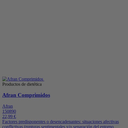
Productos de dietética
Afran Comprimidos
Afran
150890
22,99 €
Factores predisponentes o desencadenantes: situaciones afectivas
conflictivas (rupturas sentimentales y/o separación del entorno