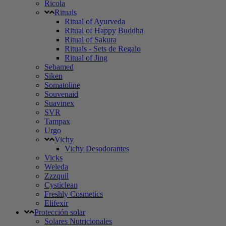
Ricola
Rituals
Ritual of Ayurveda
Ritual of Happy Buddha
Ritual of Sakura
Rituals - Sets de Regalo
Ritual of Jing
Sebamed
Siken
Somatoline
Souvenaid
Suavinex
SVR
Tampax
Urgo
Vichy
Vichy Desodorantes
Vicks
Weleda
Zzzquil
Cysticlean
Freshly Cosmetics
Elifexir
Protección solar
Solares Nutricionales