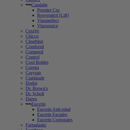
Caudalie
Premier Cru
Resveratrol [Lift]
Vinoperfect
Vinosource
CeraVe
Chicco
Clearblue
Comforsil
Compeed
Control
Cool Bottles
Corega
Corysan
Cumlaude
Dodot
Dr. Brown's
Dr. Scholl
Durex
Eucerin
Eucerin Anti-edad
Eucerin Faciales
Eucerin Corporales
Farmalastic