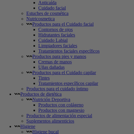
Anticaída
Cuidado facial
Estuches de cosmética
Nutricosmetica
Productos para el Cuidado facial
Contornos de ojos
Hidratantes faciales
Cuidado Labial
Limpiadores faciales
Tratamientos faciales específicos
Productos para pies y manos
Cremas de manos
Uñas dañadas
Productos para el Cuidado capilar
Tintes
Tratamientos específicos capilar
Productos para el cuidado íntimo
Productos de dietética
Nutrición Deportiva
Productos con colágeno
Productos con magnesio
Productos de alimentación especial
Suplementos alimenticios
Higiene
Higiene bucal