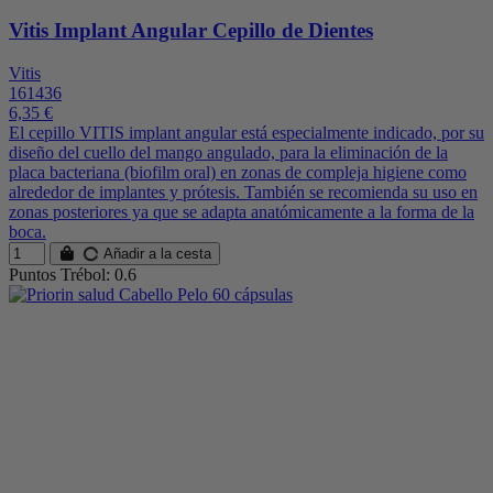
Vitis Implant Angular Cepillo de Dientes
Vitis
161436
6,35 €
El cepillo VITIS implant angular está especialmente indicado, por su
diseño del cuello del mango angulado, para la eliminación de la
placa bacteriana (biofilm oral) en zonas de compleja higiene como
alrededor de implantes y prótesis. También se recomienda su uso en
zonas posteriores ya que se adapta anatómicamente a la forma de la
boca.
Añadir a la cesta
Puntos Trébol: 0.6