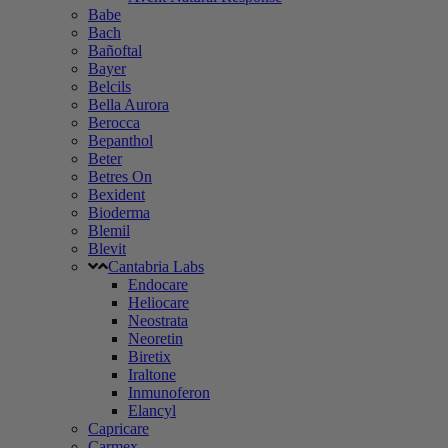
Babe
Bach
Bañoftal
Bayer
Belcils
Bella Aurora
Berocca
Bepanthol
Beter
Betres On
Bexident
Bioderma
Blemil
Blevit
Cantabria Labs
Endocare
Heliocare
Neostrata
Neoretin
Biretix
Iraltone
Inmunoferon
Elancyl
Capricare
Carmex