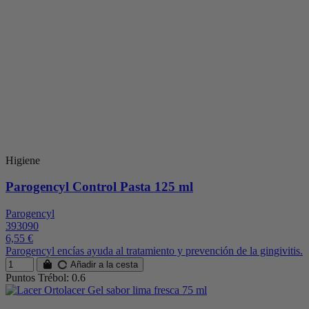
Higiene
Parogencyl Control Pasta 125 ml
Parogencyl
393090
6,55 €
Parogencyl encías ayuda al tratamiento y prevención de la gingivitis.
Añadir a la cesta
Puntos Trébol: 0.6