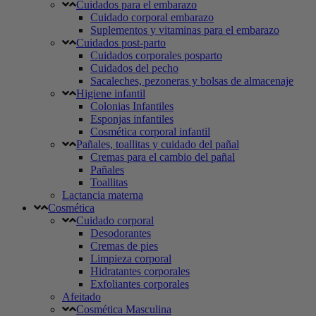
Cuidados para el embarazo
Cuidado corporal embarazo
Suplementos y vitaminas para el embarazo
Cuidados post-parto
Cuidados corporales posparto
Cuidados del pecho
Sacaleches, pezoneras y bolsas de almacenaje
Higiene infantil
Colonias Infantiles
Esponjas infantiles
Cosmética corporal infantil
Pañales, toallitas y cuidado del pañal
Cremas para el cambio del pañal
Pañales
Toallitas
Lactancia materna
Cosmética
Cuidado corporal
Desodorantes
Cremas de pies
Limpieza corporal
Hidratantes corporales
Exfoliantes corporales
Afeitado
Cosmética Masculina