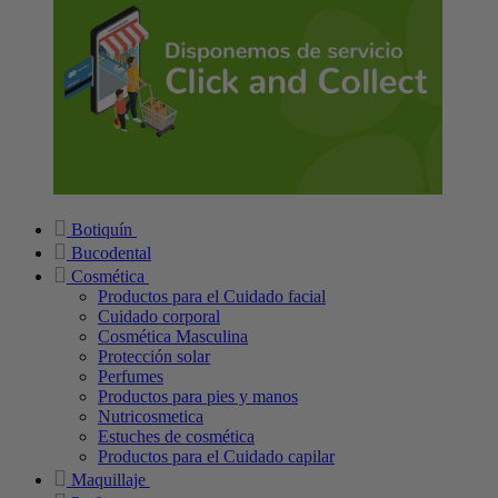
Botiquín
Bucodental
Cosmética
Productos para el Cuidado facial
Cuidado corporal
Cosmética Masculina
Protección solar
Perfumes
Productos para pies y manos
Nutricosmetica
Estuches de cosmética
Productos para el Cuidado capilar
Maquillaje