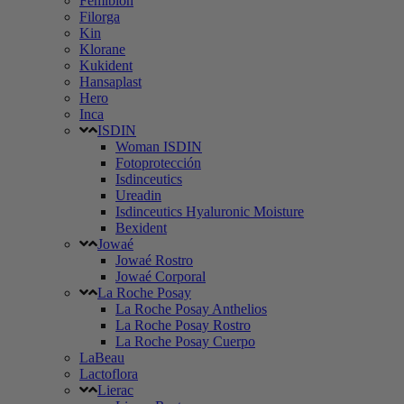
Femibion
Filorga
Kin
Klorane
Kukident
Hansaplast
Hero
Inca
ISDIN
Woman ISDIN
Fotoprotección
Isdinceutics
Ureadin
Isdinceutics Hyaluronic Moisture
Bexident
Jowaé
Jowaé Rostro
Jowaé Corporal
La Roche Posay
La Roche Posay Anthelios
La Roche Posay Rostro
La Roche Posay Cuerpo
LaBeau
Lactoflora
Lierac