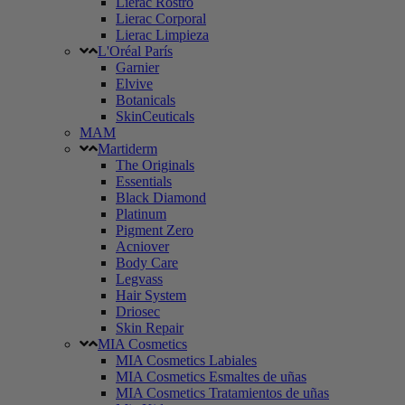
Lierac Rostro
Lierac Corporal
Lierac Limpieza
L'Oréal París
Garnier
Elvive
Botanicals
SkinCeuticals
MAM
Martiderm
The Originals
Essentials
Black Diamond
Platinum
Pigment Zero
Acniover
Body Care
Legvass
Hair System
Driosec
Skin Repair
MIA Cosmetics
MIA Cosmetics Labiales
MIA Cosmetics Esmaltes de uñas
MIA Cosmetics Tratamientos de uñas