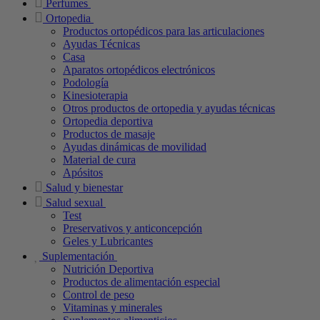
Perfumes
Ortopedia
Productos ortopédicos para las articulaciones
Ayudas Técnicas
Casa
Aparatos ortopédicos electrónicos
Podología
Kinesioterapia
Otros productos de ortopedia y ayudas técnicas
Ortopedia deportiva
Productos de masaje
Ayudas dinámicas de movilidad
Material de cura
Apósitos
Salud y bienestar
Salud sexual
Test
Preservativos y anticoncepción
Geles y Lubricantes
Suplementación
Nutrición Deportiva
Productos de alimentación especial
Control de peso
Vitaminas y minerales