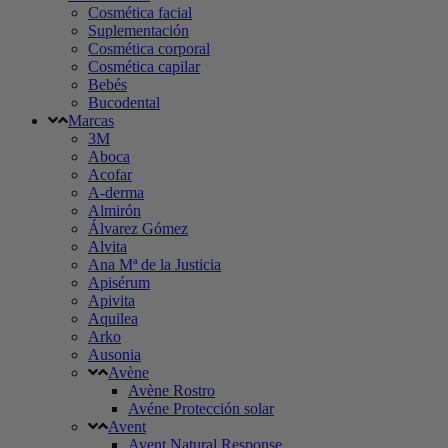
Cosmética facial
Suplementación
Cosmética corporal
Cosmética capilar
Bebés
Bucodental
Marcas
3M
Aboca
Acofar
A-derma
Almirón
Álvarez Gómez
Alvita
Ana Mª de la Justicia
Apisérum
Apivita
Aquilea
Arko
Ausonia
Avène
Avène Rostro
Avéne Protección solar
Avent
Avent Natural Response