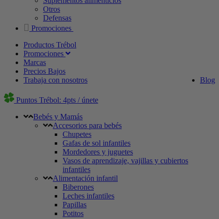
Suplementos alimenticios
Otros
Defensas
Promociones
Productos Trébol
Promociones
Marcas
Precios Bajos
Trabaja con nosotros
Blog
Puntos Trébol: 4pts / únete
Bebés y Mamás
Accesorios para bebés
Chupetes
Gafas de sol infantiles
Mordedores y juguetes
Vasos de aprendizaje, vajillas y cubiertos
infantiles
Alimentación infantil
Biberones
Leches infantiles
Papillas
Potitos