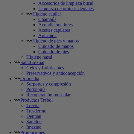
Accesorios de limpieza bucal
Limpieza de prótesis dentales
Higiene capilar
Champús
Acondicionadores
Aceites capilares
Anticaída
Higiene de pies y manos
Cuidado de manos
Cuidado de pies
Higiene nasal
Salud sexual
Geles y Lubricantes
Preservativos y anticoncepción
Ortopedia
Sorportes y compresión
Podología
Recuperación muscular
Productos Trébol
Trevita
Tresdermo
Dentian
Sanidoc
Imazine
Promociones