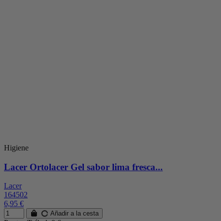
Higiene
Lacer Ortolacer Gel sabor lima fresca...
Lacer
164502
6,95 €
Añadir a la cesta