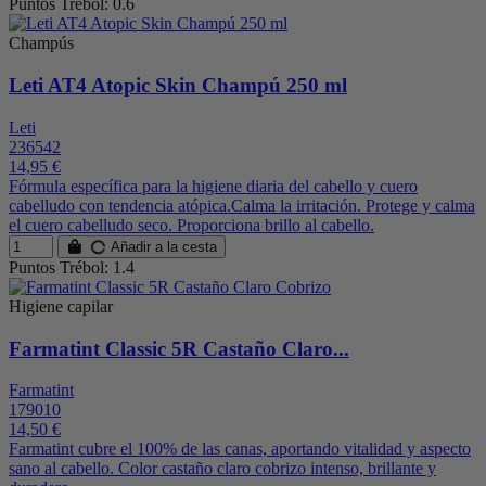
Puntos Trébol: 0.6
Champús
Leti AT4 Atopic Skin Champú 250 ml
Leti
236542
14,95 €
Fórmula específica para la higiene diaria del cabello y cuero
cabelludo con tendencia atópica.Calma la irritación. Protege y calma
el cuero cabelludo seco. Proporciona brillo al cabello.
Añadir a la cesta
Puntos Trébol: 1.4
Higiene capilar
Farmatint Classic 5R Castaño Claro...
Farmatint
179010
14,50 €
Farmatint cubre el 100% de las canas, aportando vitalidad y aspecto
sano al cabello. Color castaño claro cobrizo intenso, brillante y