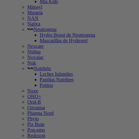
Mia Kids
Mitosyl
Mustela
NAN
Nativa
Neutrogena
Hydro Boost de Neutrogena
Mascarillas de Hydrogel
Nexcare
Nidina
Novalac
Nuk
Nutribén
Leches Infantiles
Papillas Nutriben
Potitos
Nuxe
OHO+
Oral-B
Ozoaqua
Pharma Nord
Phyto
Piz Buin
Pon-emo
Redoxon