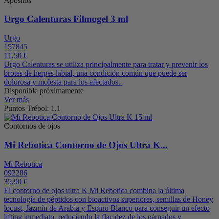
Apósitos
Urgo Calenturas Filmogel 3 ml
Urgo
157845
11,50 €
Urgo Calenturas se utiliza principalmente para tratar y prevenir los
brotes de herpes labial, una condición común que puede ser
dolorosa y molesta para los afectados.
Disponible próximamente
Ver más
Puntos Trébol: 1.1
Contornos de ojos
Mi Rebotica Contorno de Ojos Ultra K...
Mi Rebotica
092286
35,90 €
El contorno de ojos ultra K Mi Rebotica combina la última
tecnología de péptidos con bioactivos superiores, semillas de Honey
locust, Jazmín de Arabia y Espino Blanco para conseguir un efecto
lifting inmediato, reduciendo la flacidez de los párpados y