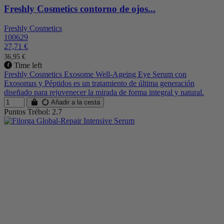
Freshly Cosmetics contorno de ojos...
Freshly Cosmetics
100629
27,71 €
36,95 €
Time left
Freshly Cosmetics Exosome Well-Ageing Eye Serum con
Exosomas y Péptidos es un tratamiento de última generación
diseñado para rejuvenecer la mirada de forma integral y natural.
Añadir a la cesta
Puntos Trébol: 2.7