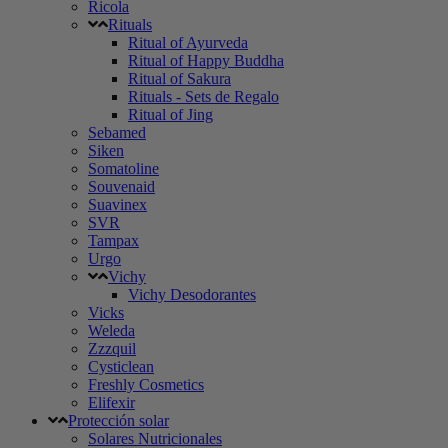
Ricola
Rituals
Ritual of Ayurveda
Ritual of Happy Buddha
Ritual of Sakura
Rituals - Sets de Regalo
Ritual of Jing
Sebamed
Siken
Somatoline
Souvenaid
Suavinex
SVR
Tampax
Urgo
Vichy
Vichy Desodorantes
Vicks
Weleda
Zzzquil
Cysticlean
Freshly Cosmetics
Elifexir
Protección solar
Solares Nutricionales