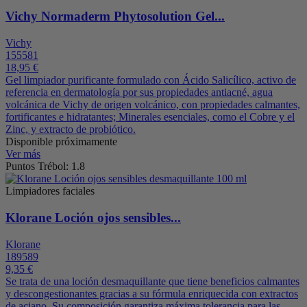
Vichy Normaderm Phytosolution Gel...
Vichy
155581
18,95 €
Gel limpiador purificante formulado con Ácido Salicílico, activo de
referencia en dermatología por sus propiedades antiacné, agua
volcánica de Vichy de origen volcánico, con propiedades calmantes,
fortificantes e hidratantes; Minerales esenciales, como el Cobre y el
Zinc, y extracto de probiótico.
Disponible próximamente
Ver más
Puntos Trébol: 1.8
Limpiadores faciales
Klorane Loción ojos sensibles...
Klorane
189589
9,35 €
Se trata de una loción desmaquillante que tiene beneficios calmantes
y descongestionantes gracias a su fórmula enriquecida con extractos
de aciano. Su composición garantiza máxima tolerancia para las