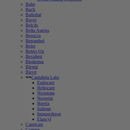
Babe
Bach
Bañoftal
Bayer
Belcils
Bella Aurora
Berocca
Bepanthol
Beter
Betres On
Bexident
Bioderma
Blemil
Blevit
Cantabria Labs
Endocare
Heliocare
Neostrata
Neoretin
Biretix
Iraltone
Inmunoferon
Elancyl
Capricare
Carmex