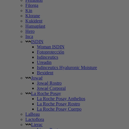
Femibion
Filorga
Kin
Klorane
Kukident
Hansaplast
Hero
Inca
ISDIN
Woman ISDIN
Fotoprotección
Isdinceutics
Ureadin
Isdinceutics Hyaluronic Moisture
Bexident
Jowaé
Jowaé Rostro
Jowaé Corporal
La Roche Posay
La Roche Posay Anthelios
La Roche Posay Rostro
La Roche Posay Cuerpo
LaBeau
Lactoflora
Lierac