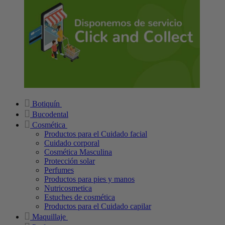
Botiquín
Bucodental
Cosmética
Productos para el Cuidado facial
Cuidado corporal
Cosmética Masculina
Protección solar
Perfumes
Productos para pies y manos
Nutricosmetica
Estuches de cosmética
Productos para el Cuidado capilar
Maquillaje