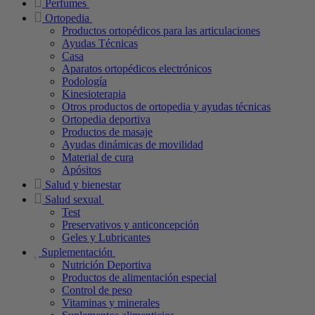
Perfumes
Ortopedia
Productos ortopédicos para las articulaciones
Ayudas Técnicas
Casa
Aparatos ortopédicos electrónicos
Podología
Kinesioterapia
Otros productos de ortopedia y ayudas técnicas
Ortopedia deportiva
Productos de masaje
Ayudas dinámicas de movilidad
Material de cura
Apósitos
Salud y bienestar
Salud sexual
Test
Preservativos y anticoncepción
Geles y Lubricantes
Suplementación
Nutrición Deportiva
Productos de alimentación especial
Control de peso
Vitaminas y minerales