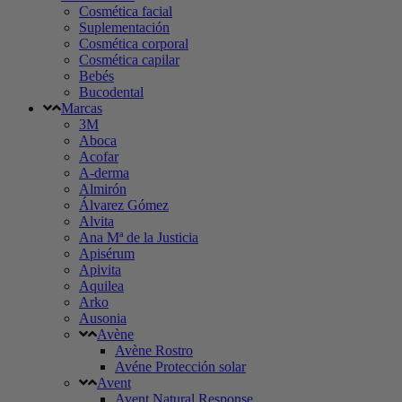
Cosmética facial
Suplementación
Cosmética corporal
Cosmética capilar
Bebés
Bucodental
Marcas
3M
Aboca
Acofar
A-derma
Almirón
Álvarez Gómez
Alvita
Ana Mª de la Justicia
Apisérum
Apivita
Aquilea
Arko
Ausonia
Avène
Avène Rostro
Avéne Protección solar
Avent
Avent Natural Response