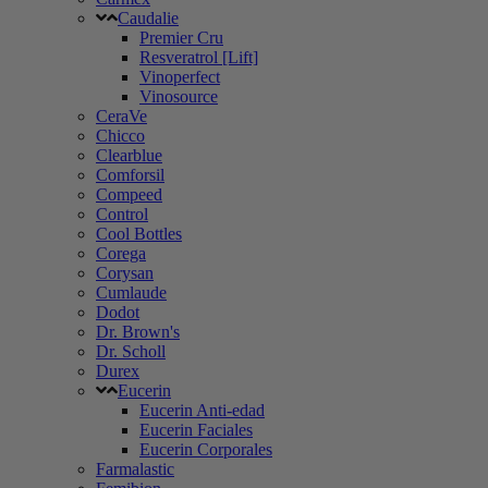
Caudalie
Premier Cru
Resveratrol [Lift]
Vinoperfect
Vinosource
CeraVe
Chicco
Clearblue
Comforsil
Compeed
Control
Cool Bottles
Corega
Corysan
Cumlaude
Dodot
Dr. Brown's
Dr. Scholl
Durex
Eucerin
Eucerin Anti-edad
Eucerin Faciales
Eucerin Corporales
Farmalastic