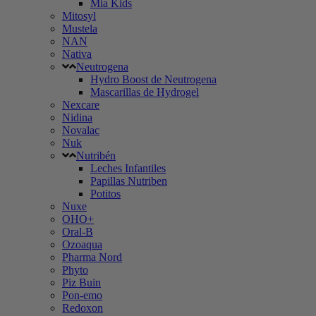
Mia Kids
Mitosyl
Mustela
NAN
Nativa
Neutrogena
Hydro Boost de Neutrogena
Mascarillas de Hydrogel
Nexcare
Nidina
Novalac
Nuk
Nutribén
Leches Infantiles
Papillas Nutriben
Potitos
Nuxe
OHO+
Oral-B
Ozoaqua
Pharma Nord
Phyto
Piz Buin
Pon-emo
Redoxon