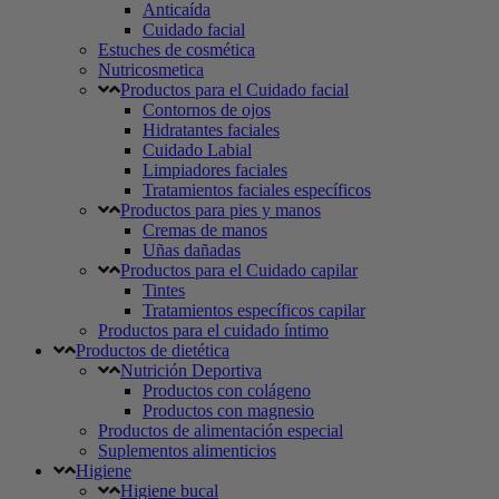
Anticaída
Cuidado facial
Estuches de cosmética
Nutricosmetica
Productos para el Cuidado facial
Contornos de ojos
Hidratantes faciales
Cuidado Labial
Limpiadores faciales
Tratamientos faciales específicos
Productos para pies y manos
Cremas de manos
Uñas dañadas
Productos para el Cuidado capilar
Tintes
Tratamientos específicos capilar
Productos para el cuidado íntimo
Productos de dietética
Nutrición Deportiva
Productos con colágeno
Productos con magnesio
Productos de alimentación especial
Suplementos alimenticios
Higiene
Higiene bucal