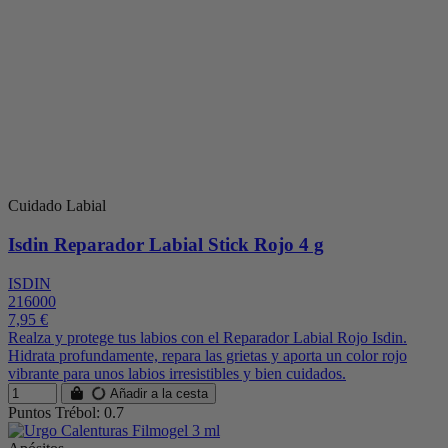
Cuidado Labial
Isdin Reparador Labial Stick Rojo 4 g
ISDIN
216000
7,95 €
Realza y protege tus labios con el Reparador Labial Rojo Isdin.
Hidrata profundamente, repara las grietas y aporta un color rojo
vibrante para unos labios irresistibles y bien cuidados.
Añadir a la cesta
Puntos Trébol: 0.7