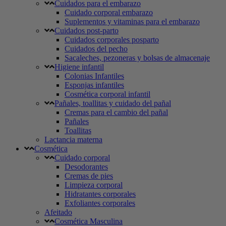
Cuidados para el embarazo
Cuidado corporal embarazo
Suplementos y vitaminas para el embarazo
Cuidados post-parto
Cuidados corporales posparto
Cuidados del pecho
Sacaleches, pezoneras y bolsas de almacenaje
Higiene infantil
Colonias Infantiles
Esponjas infantiles
Cosmética corporal infantil
Pañales, toallitas y cuidado del pañal
Cremas para el cambio del pañal
Pañales
Toallitas
Lactancia materna
Cosmética
Cuidado corporal
Desodorantes
Cremas de pies
Limpieza corporal
Hidratantes corporales
Exfoliantes corporales
Afeitado
Cosmética Masculina