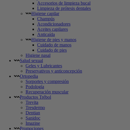
Accesorios de limpieza bucal
Limpieza de prótesis dentales
Higiene capilar
Champús
Acondicionadores
Aceites capilares
Anticaída
Higiene de pies y manos
Cuidado de manos
Cuidado de pies
Higiene nasal
Salud sexual
Geles y Lubricantes
Preservativos y anticoncepción
Ortopedia
Sorportes y compresión
Podología
Recuperación muscular
Productos Trébol
Trevita
Tresdermo
Dentian
Sanidoc
Imazine
Promociones