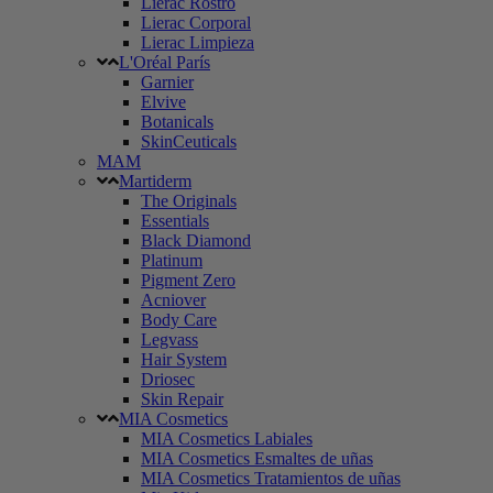
Lierac Rostro
Lierac Corporal
Lierac Limpieza
L'Oréal París
Garnier
Elvive
Botanicals
SkinCeuticals
MAM
Martiderm
The Originals
Essentials
Black Diamond
Platinum
Pigment Zero
Acniover
Body Care
Legvass
Hair System
Driosec
Skin Repair
MIA Cosmetics
MIA Cosmetics Labiales
MIA Cosmetics Esmaltes de uñas
MIA Cosmetics Tratamientos de uñas