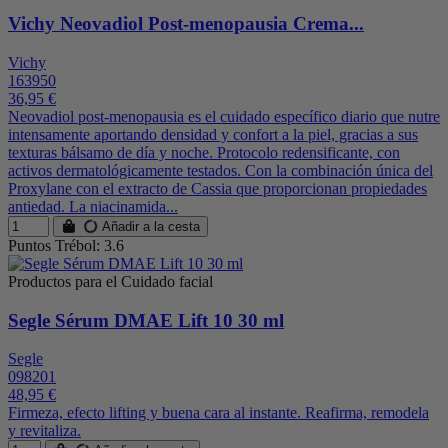
Vichy Neovadiol Post-menopausia Crema...
Vichy
163950
36,95 €
Neovadiol post-menopausia es el cuidado específico diario que nutre
intensamente aportando densidad y confort a la piel, gracias a sus
texturas bálsamo de día y noche. Protocolo redensificante, con
activos dermatológicamente testados. Con la combinación única del
Proxylane con el extracto de Cassia que proporcionan propiedades
antiedad. La niacinamida...
Añadir a la cesta
Puntos Trébol: 3.6
Productos para el Cuidado facial
Segle Sérum DMAE Lift 10 30 ml
Segle
098201
48,95 €
Firmeza, efecto lifting y buena cara al instante. Reafirma, remodela
y revitaliza.