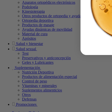
Aparatos ortopédicos electrónicos
Podología
Kinesioterapia
Otros productos de ortopedia y ayudas técnicas
Ortopedia deportiva
Productos de masaje
Ayudas dinámicas de movilidad
Material de cura
Apósitos
Salud y bienestar
Salud sexual
Test
Preservativos y anticoncepción
Geles y Lubricantes
Suplementación
Nutrición Deportiva
Productos de alimentación especial
Control de peso
Vitaminas y minerales
Suplementos alimenticios
Otros
Defensas
Promociones