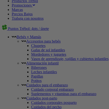
Productos Trébol
Promociones
Marcas
Precios Bajos
Trabaja con nosotros
Puntos Trébol: 4pts / únete
Bebés y Mamás
Accesorios para bebés
Chupetes
Gafas de sol infantiles
Mordedores y juguetes
Vasos de aprendizaje, vajillas y cubiertos infantiles
Alimentación infantil
Biberones
Leches infantiles
Papillas
Potitos
Cuidados para el embarazo
Cuidado corporal embarazo
Suplementos y vitaminas para el embarazo
Cuidados post-parto
Cuidados corporales posparto
Cuidados del pecho