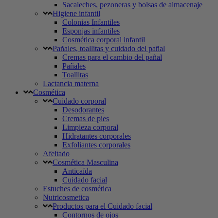
Sacaleches, pezoneras y bolsas de almacenaje
Higiene infantil
Colonias Infantiles
Esponjas infantiles
Cosmética corporal infantil
Pañales, toallitas y cuidado del pañal
Cremas para el cambio del pañal
Pañales
Toallitas
Lactancia materna
Cosmética
Cuidado corporal
Desodorantes
Cremas de pies
Limpieza corporal
Hidratantes corporales
Exfoliantes corporales
Afeitado
Cosmética Masculina
Anticaída
Cuidado facial
Estuches de cosmética
Nutricosmetica
Productos para el Cuidado facial
Contornos de ojos