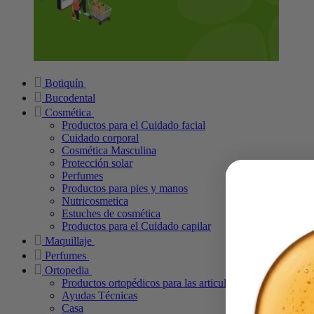
Botiquín
Bucodental
Cosmética
Productos para el Cuidado facial
Cuidado corporal
Cosmética Masculina
Protección solar
Perfumes
Productos para pies y manos
Nutricosmetica
Estuches de cosmética
Productos para el Cuidado capilar
Maquillaje
Perfumes
Ortopedia
Productos ortopédicos para las articulaciones
Ayudas Técnicas
Casa