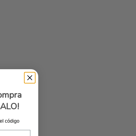
compra
GALO!
 el código