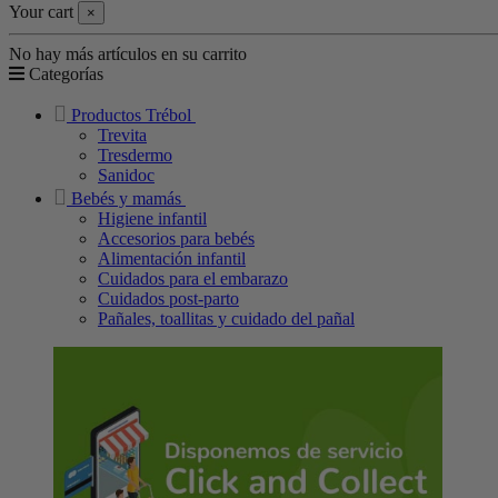
Your cart
×
No hay más artículos en su carrito
Categorías
Productos Trébol
Trevita
Tresdermo
Sanidoc
Bebés y mamás
Higiene infantil
Accesorios para bebés
Alimentación infantil
Cuidados para el embarazo
Cuidados post-parto
Pañales, toallitas y cuidado del pañal