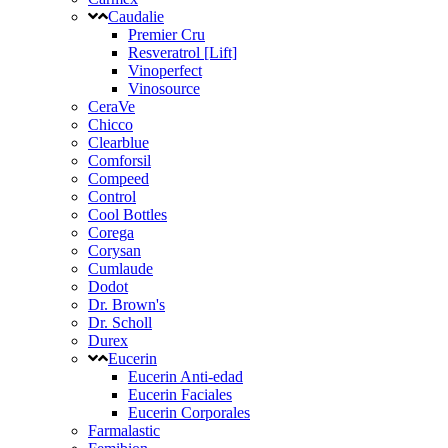
Caudalie
Premier Cru
Resveratrol [Lift]
Vinoperfect
Vinosource
CeraVe
Chicco
Clearblue
Comforsil
Compeed
Control
Cool Bottles
Corega
Corysan
Cumlaude
Dodot
Dr. Brown's
Dr. Scholl
Durex
Eucerin
Eucerin Anti-edad
Eucerin Faciales
Eucerin Corporales
Farmalastic