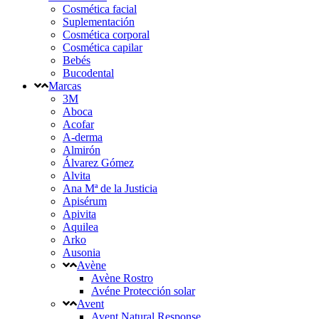
Cosmética facial
Suplementación
Cosmética corporal
Cosmética capilar
Bebés
Bucodental
Marcas
3M
Aboca
Acofar
A-derma
Almirón
Álvarez Gómez
Alvita
Ana Mª de la Justicia
Apisérum
Apivita
Aquilea
Arko
Ausonia
Avène
Avène Rostro
Avéne Protección solar
Avent
Avent Natural Response