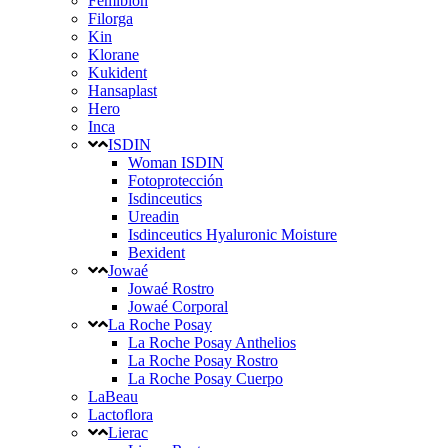
Femibion
Filorga
Kin
Klorane
Kukident
Hansaplast
Hero
Inca
ISDIN
Woman ISDIN
Fotoprotección
Isdinceutics
Ureadin
Isdinceutics Hyaluronic Moisture
Bexident
Jowaé
Jowaé Rostro
Jowaé Corporal
La Roche Posay
La Roche Posay Anthelios
La Roche Posay Rostro
La Roche Posay Cuerpo
LaBeau
Lactoflora
Lierac