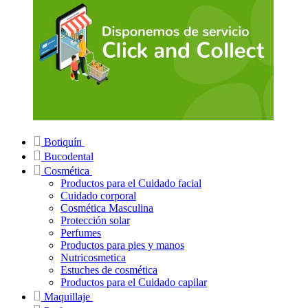
Botiquín
Bucodental
Cosmética
Productos para el Cuidado facial
Cuidado corporal
Cosmética Masculina
Protección solar
Perfumes
Productos para pies y manos
Nutricosmetica
Estuches de cosmética
Productos para el Cuidado capilar
Maquillaje