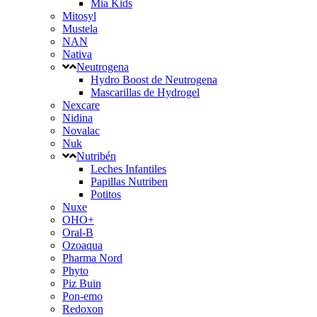
Mia Kids
Mitosyl
Mustela
NAN
Nativa
Neutrogena
Hydro Boost de Neutrogena
Mascarillas de Hydrogel
Nexcare
Nidina
Novalac
Nuk
Nutribén
Leches Infantiles
Papillas Nutriben
Potitos
Nuxe
OHO+
Oral-B
Ozoaqua
Pharma Nord
Phyto
Piz Buin
Pon-emo
Redoxon