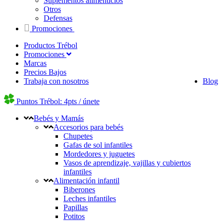
Suplementos alimenticios
Otros
Defensas
Promociones
Productos Trébol
Promociones
Marcas
Precios Bajos
Trabaja con nosotros
Blog
Puntos Trébol: 4pts / únete
Bebés y Mamás
Accesorios para bebés
Chupetes
Gafas de sol infantiles
Mordedores y juguetes
Vasos de aprendizaje, vajillas y cubiertos
infantiles
Alimentación infantil
Biberones
Leches infantiles
Papillas
Potitos