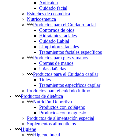
Anticaída
Cuidado facial
Estuches de cosmética
Nutricosmetica
Productos para el Cuidado facial
Contornos de ojos
Hidratantes faciales
Cuidado Labial
Limpiadores faciales
Tratamientos faciales específicos
Productos para pies y manos
Cremas de manos
Uñas dañadas
Productos para el Cuidado capilar
Tintes
Tratamientos específicos capilar
Productos para el cuidado íntimo
Productos de dietética
Nutrición Deportiva
Productos con colágeno
Productos con magnesio
Productos de alimentación especial
Suplementos alimenticios
Higiene
Higiene bucal