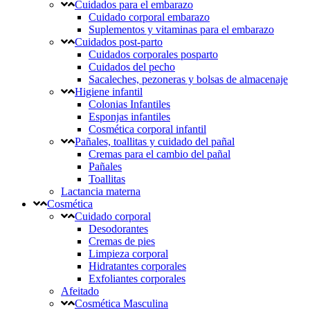
Cuidados para el embarazo
Cuidado corporal embarazo
Suplementos y vitaminas para el embarazo
Cuidados post-parto
Cuidados corporales posparto
Cuidados del pecho
Sacaleches, pezoneras y bolsas de almacenaje
Higiene infantil
Colonias Infantiles
Esponjas infantiles
Cosmética corporal infantil
Pañales, toallitas y cuidado del pañal
Cremas para el cambio del pañal
Pañales
Toallitas
Lactancia materna
Cosmética
Cuidado corporal
Desodorantes
Cremas de pies
Limpieza corporal
Hidratantes corporales
Exfoliantes corporales
Afeitado
Cosmética Masculina