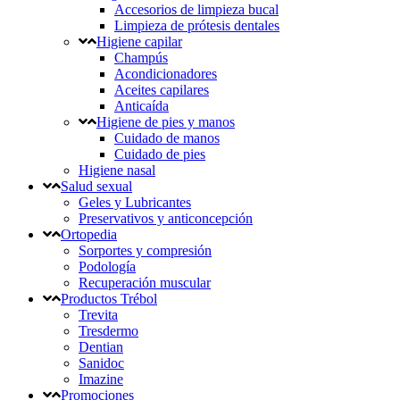
Accesorios de limpieza bucal
Limpieza de prótesis dentales
Higiene capilar
Champús
Acondicionadores
Aceites capilares
Anticaída
Higiene de pies y manos
Cuidado de manos
Cuidado de pies
Higiene nasal
Salud sexual
Geles y Lubricantes
Preservativos y anticoncepción
Ortopedia
Sorportes y compresión
Podología
Recuperación muscular
Productos Trébol
Trevita
Tresdermo
Dentian
Sanidoc
Imazine
Promociones