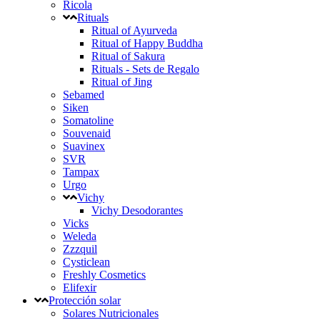
Ricola
Rituals
Ritual of Ayurveda
Ritual of Happy Buddha
Ritual of Sakura
Rituals - Sets de Regalo
Ritual of Jing
Sebamed
Siken
Somatoline
Souvenaid
Suavinex
SVR
Tampax
Urgo
Vichy
Vichy Desodorantes
Vicks
Weleda
Zzzquil
Cysticlean
Freshly Cosmetics
Elifexir
Protección solar
Solares Nutricionales