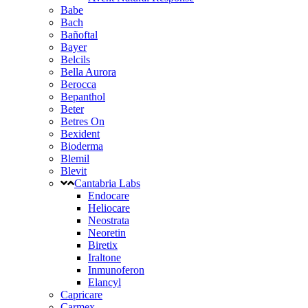
Babe
Bach
Bañoftal
Bayer
Belcils
Bella Aurora
Berocca
Bepanthol
Beter
Betres On
Bexident
Bioderma
Blemil
Blevit
Cantabria Labs
Endocare
Heliocare
Neostrata
Neoretin
Biretix
Iraltone
Inmunoferon
Elancyl
Capricare
Carmex