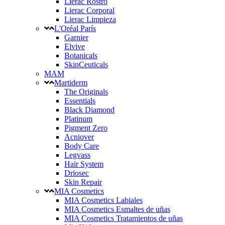
Lierac Rostro
Lierac Corporal
Lierac Limpieza
L'Oréal París
Garnier
Elvive
Botanicals
SkinCeuticals
MAM
Martiderm
The Originals
Essentials
Black Diamond
Platinum
Pigment Zero
Acniover
Body Care
Legvass
Hair System
Driosec
Skin Repair
MIA Cosmetics
MIA Cosmetics Labiales
MIA Cosmetics Esmaltes de uñas
MIA Cosmetics Tratamientos de uñas