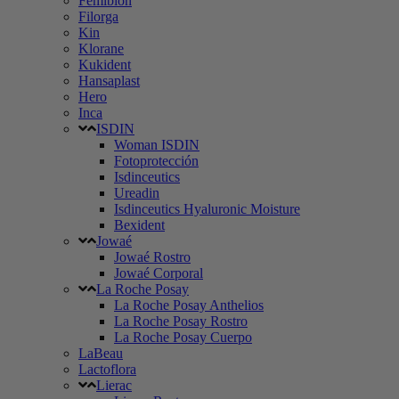
Femibion
Filorga
Kin
Klorane
Kukident
Hansaplast
Hero
Inca
ISDIN
Woman ISDIN
Fotoprotección
Isdinceutics
Ureadin
Isdinceutics Hyaluronic Moisture
Bexident
Jowaé
Jowaé Rostro
Jowaé Corporal
La Roche Posay
La Roche Posay Anthelios
La Roche Posay Rostro
La Roche Posay Cuerpo
LaBeau
Lactoflora
Lierac