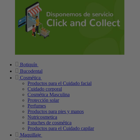
Botiquín
Bucodental
Cosmética
Productos para el Cuidado facial
Cuidado corporal
Cosmética Masculina
Protección solar
Perfumes
Productos para pies y manos
Nutricosmetica
Estuches de cosmética
Productos para el Cuidado capilar
Maquillaje