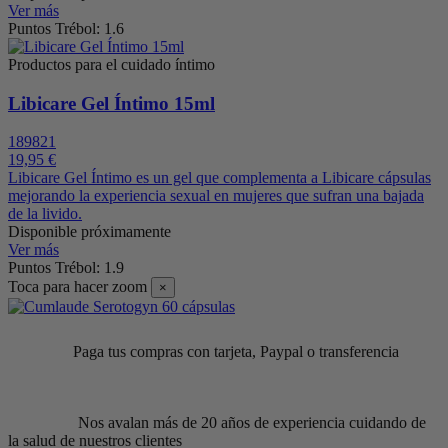
Ver más
Puntos Trébol: 1.6
Productos para el cuidado íntimo
Libicare Gel Íntimo 15ml
189821
19,95 €
Libicare Gel Íntimo es un gel que complementa a Libicare cápsulas
mejorando la experiencia sexual en mujeres que sufran una bajada
de la livido.
Disponible próximamente
Ver más
Puntos Trébol: 1.9
Toca para hacer zoom
×
Paga tus compras con tarjeta, Paypal o transferencia
Nos avalan más de 20 años de experiencia cuidando de
la salud de nuestros clientes