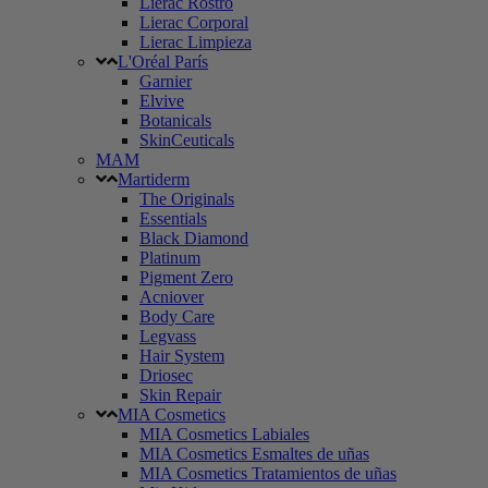
Lierac Rostro
Lierac Corporal
Lierac Limpieza
L'Oréal París
Garnier
Elvive
Botanicals
SkinCeuticals
MAM
Martiderm
The Originals
Essentials
Black Diamond
Platinum
Pigment Zero
Acniover
Body Care
Legvass
Hair System
Driosec
Skin Repair
MIA Cosmetics
MIA Cosmetics Labiales
MIA Cosmetics Esmaltes de uñas
MIA Cosmetics Tratamientos de uñas