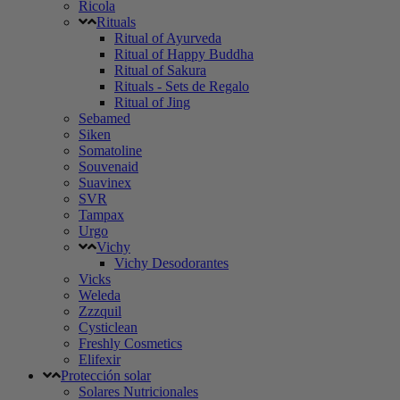
Ricola
Rituals
Ritual of Ayurveda
Ritual of Happy Buddha
Ritual of Sakura
Rituals - Sets de Regalo
Ritual of Jing
Sebamed
Siken
Somatoline
Souvenaid
Suavinex
SVR
Tampax
Urgo
Vichy
Vichy Desodorantes
Vicks
Weleda
Zzzquil
Cysticlean
Freshly Cosmetics
Elifexir
Protección solar
Solares Nutricionales