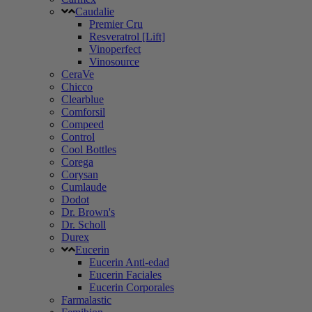
Caudalie
Premier Cru
Resveratrol [Lift]
Vinoperfect
Vinosource
CeraVe
Chicco
Clearblue
Comforsil
Compeed
Control
Cool Bottles
Corega
Corysan
Cumlaude
Dodot
Dr. Brown's
Dr. Scholl
Durex
Eucerin
Eucerin Anti-edad
Eucerin Faciales
Eucerin Corporales
Farmalastic