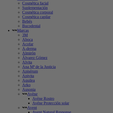
Cosmética facial
Suplementación
Cosmética corporal
Cosmética capilar
Bebés
Bucodental
Marcas
3M
Aboca
Acofar
A-derma
Almirón
Álvarez Gómez
Alvita
Ana Mª de la Justicia
Apisérum
Apivita
Aquilea
Arko
Ausonia
Avène
Avène Rostro
Avéne Protección solar
Avent
Avent Natural Response