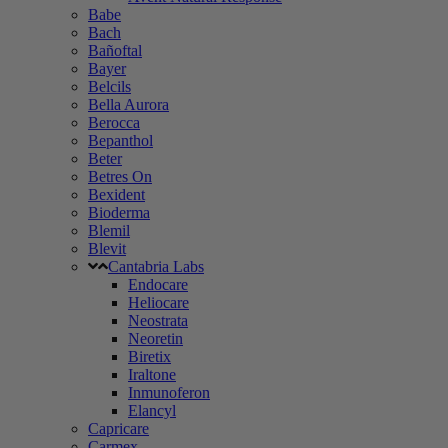
Babe
Bach
Bañoftal
Bayer
Belcils
Bella Aurora
Berocca
Bepanthol
Beter
Betres On
Bexident
Bioderma
Blemil
Blevit
Cantabria Labs
Endocare
Heliocare
Neostrata
Neoretin
Biretix
Iraltone
Inmunoferon
Elancyl
Capricare
Carmex