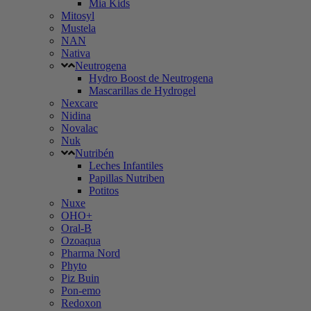
Mia Kids
Mitosyl
Mustela
NAN
Nativa
Neutrogena
Hydro Boost de Neutrogena
Mascarillas de Hydrogel
Nexcare
Nidina
Novalac
Nuk
Nutribén
Leches Infantiles
Papillas Nutriben
Potitos
Nuxe
OHO+
Oral-B
Ozoaqua
Pharma Nord
Phyto
Piz Buin
Pon-emo
Redoxon