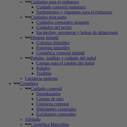
Cuidados para el embarazo
Cuidado corporal embarazo
Suplementos y vitaminas para el embarazo
Cuidados post-parto
Cuidados corporales posparto
Cuidados del pecho
Sacaleches, pezoneras y bolsas de almacenaje
Higiene infantil
Colonias Infantiles
Esponjas infantiles
Cosmética corporal infantil
Pañales, toallitas y cuidado del pañal
Cremas para el cambio del pañal
Pañales
Toallitas
Lactancia materna
Cosmética
Cuidado corporal
Desodorantes
Cremas de pies
Limpieza corporal
Hidratantes corporales
Exfoliantes corporales
Afeitado
Cosmética Masculina