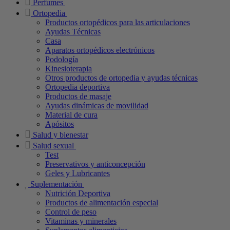
Perfumes
Ortopedia
Productos ortopédicos para las articulaciones
Ayudas Técnicas
Casa
Aparatos ortopédicos electrónicos
Podología
Kinesioterapia
Otros productos de ortopedia y ayudas técnicas
Ortopedia deportiva
Productos de masaje
Ayudas dinámicas de movilidad
Material de cura
Apósitos
Salud y bienestar
Salud sexual
Test
Preservativos y anticoncepción
Geles y Lubricantes
Suplementación
Nutrición Deportiva
Productos de alimentación especial
Control de peso
Vitaminas y minerales