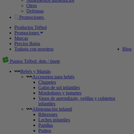
Suplementos alimenticios
Otros
Defensas
Promociones
Productos Trébol
Promociones
Marcas
Precios Bajos
Trabaja con nosotros
Blog
Puntos Trébol: 4pts / únete
Bebés y Mamás
Accesorios para bebés
Chupetes
Gafas de sol infantiles
Mordedores y juguetes
Vasos de aprendizaje, vajillas y cubiertos
infantiles
Alimentación infantil
Biberones
Leches infantiles
Papillas
Potitos