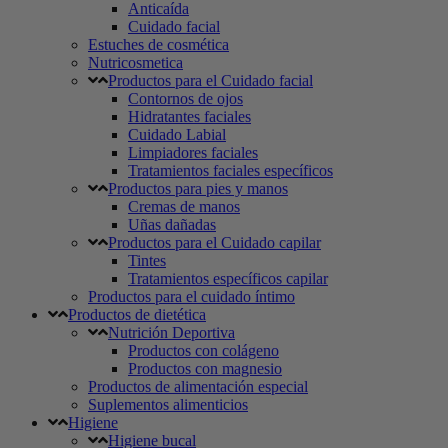
Anticaída
Cuidado facial
Estuches de cosmética
Nutricosmetica
Productos para el Cuidado facial
Contornos de ojos
Hidratantes faciales
Cuidado Labial
Limpiadores faciales
Tratamientos faciales específicos
Productos para pies y manos
Cremas de manos
Uñas dañadas
Productos para el Cuidado capilar
Tintes
Tratamientos específicos capilar
Productos para el cuidado íntimo
Productos de dietética
Nutrición Deportiva
Productos con colágeno
Productos con magnesio
Productos de alimentación especial
Suplementos alimenticios
Higiene
Higiene bucal