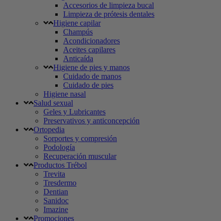
Accesorios de limpieza bucal
Limpieza de prótesis dentales
Higiene capilar
Champús
Acondicionadores
Aceites capilares
Anticaída
Higiene de pies y manos
Cuidado de manos
Cuidado de pies
Higiene nasal
Salud sexual
Geles y Lubricantes
Preservativos y anticoncepción
Ortopedia
Sorportes y compresión
Podología
Recuperación muscular
Productos Trébol
Trevita
Tresdermo
Dentian
Sanidoc
Imazine
Promociones