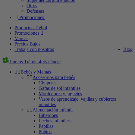
Suplementos alimenticios
Otros
Defensas
Promociones
Productos Trébol
Promociones
Marcas
Precios Bajos
Trabaja con nosotros
Blog
Puntos Trébol: 4pts / únete
Bebés y Mamás
Accesorios para bebés
Chupetes
Gafas de sol infantiles
Mordedores y juguetes
Vasos de aprendizaje, vajillas y cubiertos
infantiles
Alimentación infantil
Biberones
Leches infantiles
Papillas
Potitos