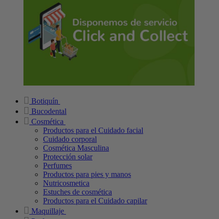
Botiquín
Bucodental
Cosmética
Productos para el Cuidado facial
Cuidado corporal
Cosmética Masculina
Protección solar
Perfumes
Productos para pies y manos
Nutricosmetica
Estuches de cosmética
Productos para el Cuidado capilar
Maquillaje