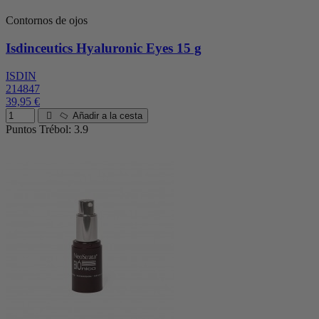
Contornos de ojos
Isdinceutics Hyaluronic Eyes 15 g
ISDIN
214847
39,95 €
Añadir a la cesta
Puntos Trébol: 3.9