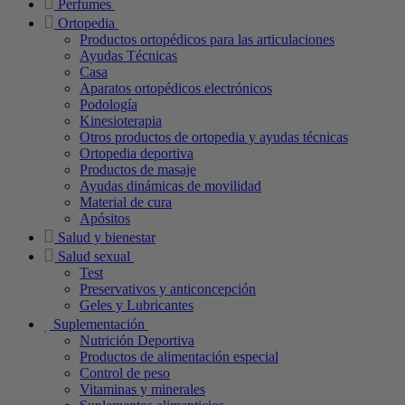
Perfumes
Ortopedia
Productos ortopédicos para las articulaciones
Ayudas Técnicas
Casa
Aparatos ortopédicos electrónicos
Podología
Kinesioterapia
Otros productos de ortopedia y ayudas técnicas
Ortopedia deportiva
Productos de masaje
Ayudas dinámicas de movilidad
Material de cura
Apósitos
Salud y bienestar
Salud sexual
Test
Preservativos y anticoncepción
Geles y Lubricantes
Suplementación
Nutrición Deportiva
Productos de alimentación especial
Control de peso
Vitaminas y minerales