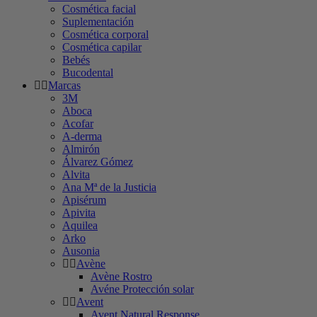
Cosmética facial
Suplementación
Cosmética corporal
Cosmética capilar
Bebés
Bucodental
Marcas
3M
Aboca
Acofar
A-derma
Almirón
Álvarez Gómez
Alvita
Ana Mª de la Justicia
Apisérum
Apivita
Aquilea
Arko
Ausonia
Avène
Avène Rostro
Avéne Protección solar
Avent
Avent Natural Response