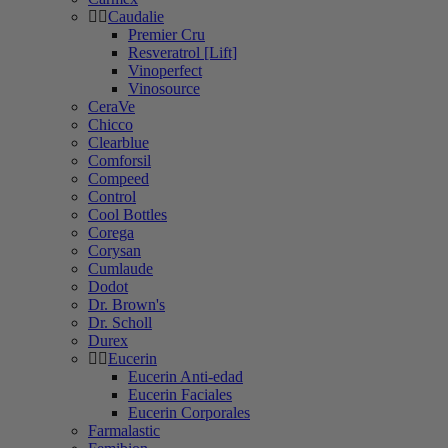
Caudalie
Premier Cru
Resveratrol [Lift]
Vinoperfect
Vinosource
CeraVe
Chicco
Clearblue
Comforsil
Compeed
Control
Cool Bottles
Corega
Corysan
Cumlaude
Dodot
Dr. Brown's
Dr. Scholl
Durex
Eucerin
Eucerin Anti-edad
Eucerin Faciales
Eucerin Corporales
Farmalastic