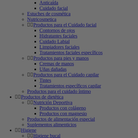
Anticaída
Cuidado facial
Estuches de cosmética
Nutricosmetica
Productos para el Cuidado facial
Contornos de ojos
Hidratantes faciales
Cuidado Labial
Limpiadores faciales
Tratamientos faciales específicos
Productos para pies y manos
Cremas de manos
Uñas dañadas
Productos para el Cuidado capilar
Tintes
Tratamientos específicos capilar
Productos para el cuidado íntimo
Productos de dietética
Nutrición Deportiva
Productos con colágeno
Productos con magnesio
Productos de alimentación especial
Suplementos alimenticios
Higiene
Higiene bucal