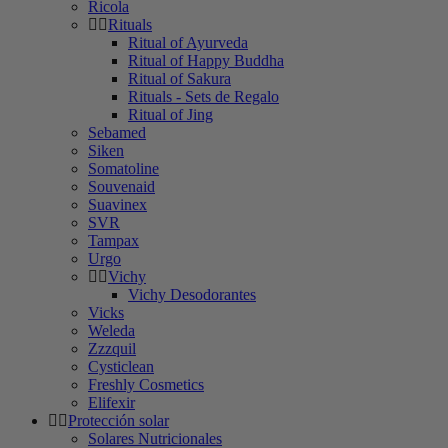
Ricola
Rituals
Ritual of Ayurveda
Ritual of Happy Buddha
Ritual of Sakura
Rituals - Sets de Regalo
Ritual of Jing
Sebamed
Siken
Somatoline
Souvenaid
Suavinex
SVR
Tampax
Urgo
Vichy
Vichy Desodorantes
Vicks
Weleda
Zzzquil
Cysticlean
Freshly Cosmetics
Elifexir
Protección solar
Solares Nutricionales