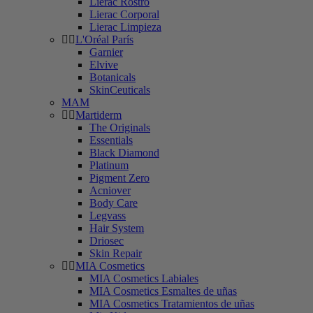
Lierac Rostro
Lierac Corporal
Lierac Limpieza
L'Oréal París
Garnier
Elvive
Botanicals
SkinCeuticals
MAM
Martiderm
The Originals
Essentials
Black Diamond
Platinum
Pigment Zero
Acniover
Body Care
Legvass
Hair System
Driosec
Skin Repair
MIA Cosmetics
MIA Cosmetics Labiales
MIA Cosmetics Esmaltes de uñas
MIA Cosmetics Tratamientos de uñas