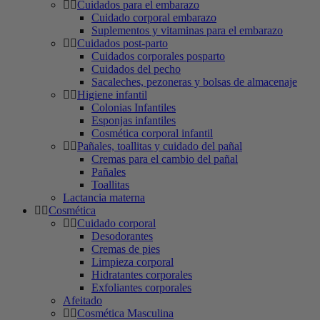
Cuidados para el embarazo
Cuidado corporal embarazo
Suplementos y vitaminas para el embarazo
Cuidados post-parto
Cuidados corporales posparto
Cuidados del pecho
Sacaleches, pezoneras y bolsas de almacenaje
Higiene infantil
Colonias Infantiles
Esponjas infantiles
Cosmética corporal infantil
Pañales, toallitas y cuidado del pañal
Cremas para el cambio del pañal
Pañales
Toallitas
Lactancia materna
Cosmética
Cuidado corporal
Desodorantes
Cremas de pies
Limpieza corporal
Hidratantes corporales
Exfoliantes corporales
Afeitado
Cosmética Masculina