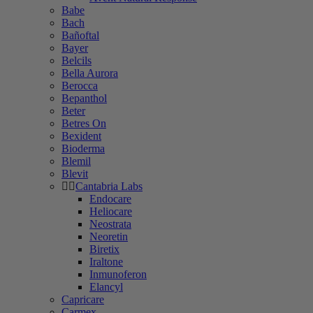
Babe
Bach
Bañoftal
Bayer
Belcils
Bella Aurora
Berocca
Bepanthol
Beter
Betres On
Bexident
Bioderma
Blemil
Blevit
Cantabria Labs
Endocare
Heliocare
Neostrata
Neoretin
Biretix
Iraltone
Inmunoferon
Elancyl
Capricare
Carmex