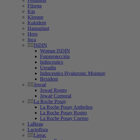
Femibion
Filorga
Kin
Klorane
Kukident
Hansaplast
Hero
Inca
ISDIN
Woman ISDIN
Fotoprotección
Isdinceutics
Ureadin
Isdinceutics Hyaluronic Moisture
Bexident
Jowaé
Jowaé Rostro
Jowaé Corporal
La Roche Posay
La Roche Posay Anthelios
La Roche Posay Rostro
La Roche Posay Cuerpo
LaBeau
Lactoflora
Lierac