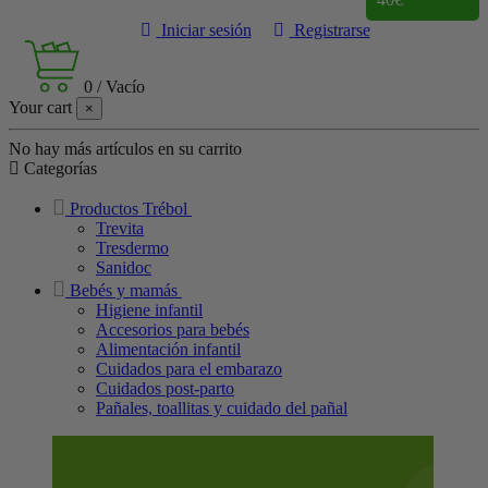
Iniciar sesión
Registrarse
0
/
Vacío
Your cart
×
No hay más artículos en su carrito
Categorías
Productos Trébol
Trevita
Tresdermo
Sanidoc
Bebés y mamás
Higiene infantil
Accesorios para bebés
Alimentación infantil
Cuidados para el embarazo
Cuidados post-parto
Pañales, toallitas y cuidado del pañal