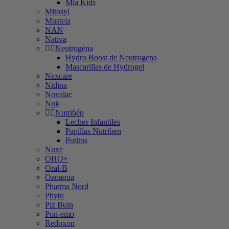
Mia Kids
Mitosyl
Mustela
NAN
Nativa
Neutrogena
Hydro Boost de Neutrogena
Mascarillas de Hydrogel
Nexcare
Nidina
Novalac
Nuk
Nutribén
Leches Infantiles
Papillas Nutriben
Potitos
Nuxe
OHO+
Oral-B
Ozoaqua
Pharma Nord
Phyto
Piz Buin
Pon-emo
Redoxon