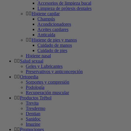
Accesorios de limpieza bucal
Limpieza de prótesis dentales
Higiene capilar
Champús
Acondicionadores
Aceites capilares
Anticaída
Higiene de pies y manos
Cuidado de manos
Cuidado de pies
Higiene nasal
Salud sexual
Geles y Lubricantes
Preservativos y anticoncepción
Ortopedia
Sorportes y compresión
Podología
Recuperación muscular
Productos Trébol
Trevita
Tresdermo
Dentian
Sanidoc
Imazine
Promociones