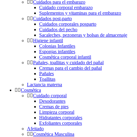
Cuidados para el embarazo
Cuidado corporal embarazo
Suplementos y vitaminas para el embarazo
Cuidados post-parto
Cuidados corporales posparto
Cuidados del pecho
Sacaleches, pezoneras y bolsas de almacenaje
Higiene infantil
Colonias Infantiles
Esponjas infantiles
Cosmética corporal infantil
Pañales, toallitas y cuidado del pañal
Cremas para el cambio del pañal
Pañales
Toallitas
Lactancia materna
Cosmética
Cuidado corporal
Desodorantes
Cremas de pies
Limpieza corporal
Hidratantes corporales
Exfoliantes corporales
Afeitado
Cosmética Masculina