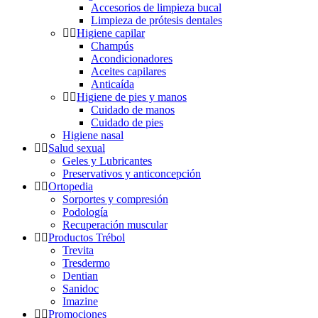
Accesorios de limpieza bucal
Limpieza de prótesis dentales
Higiene capilar
Champús
Acondicionadores
Aceites capilares
Anticaída
Higiene de pies y manos
Cuidado de manos
Cuidado de pies
Higiene nasal
Salud sexual
Geles y Lubricantes
Preservativos y anticoncepción
Ortopedia
Sorportes y compresión
Podología
Recuperación muscular
Productos Trébol
Trevita
Tresdermo
Dentian
Sanidoc
Imazine
Promociones