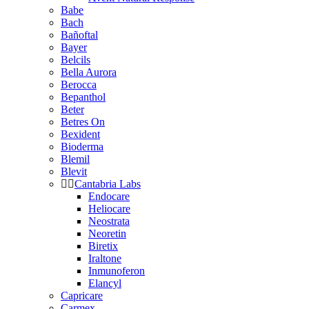
Babe
Bach
Bañoftal
Bayer
Belcils
Bella Aurora
Berocca
Bepanthol
Beter
Betres On
Bexident
Bioderma
Blemil
Blevit
Cantabria Labs
Endocare
Heliocare
Neostrata
Neoretin
Biretix
Iraltone
Inmunoferon
Elancyl
Capricare
Carmex