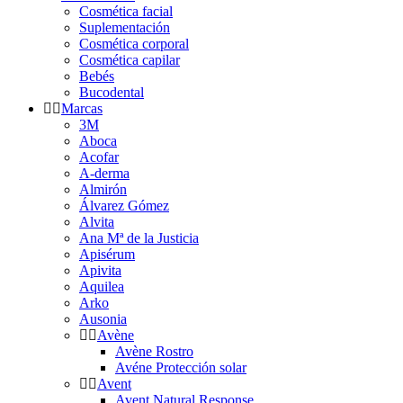
Cosmética facial
Suplementación
Cosmética corporal
Cosmética capilar
Bebés
Bucodental
Marcas
3M
Aboca
Acofar
A-derma
Almirón
Álvarez Gómez
Alvita
Ana Mª de la Justicia
Apisérum
Apivita
Aquilea
Arko
Ausonia
Avène
Avène Rostro
Avéne Protección solar
Avent
Avent Natural Response