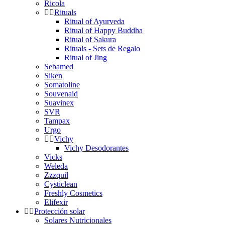
Ricola
Rituals
Ritual of Ayurveda
Ritual of Happy Buddha
Ritual of Sakura
Rituals - Sets de Regalo
Ritual of Jing
Sebamed
Siken
Somatoline
Souvenaid
Suavinex
SVR
Tampax
Urgo
Vichy
Vichy Desodorantes
Vicks
Weleda
Zzzquil
Cysticlean
Freshly Cosmetics
Elifexir
Protección solar
Solares Nutricionales