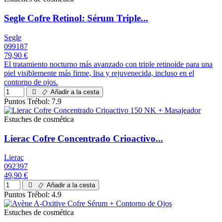
Segle Cofre Retinol: Sérum Triple...
Segle
099187
79,90 €
El tratamiento nocturno más avanzado con triple retinoide para una
piel visiblemente más firme, lisa y rejuvenecida, incluso en el
contorno de ojos.
Añadir a la cesta
Puntos Trébol: 7.9
Estuches de cosmética
Lierac Cofre Concentrado Crioactivo...
Lierac
092397
49,90 €
Añadir a la cesta
Puntos Trébol: 4.9
Estuches de cosmética