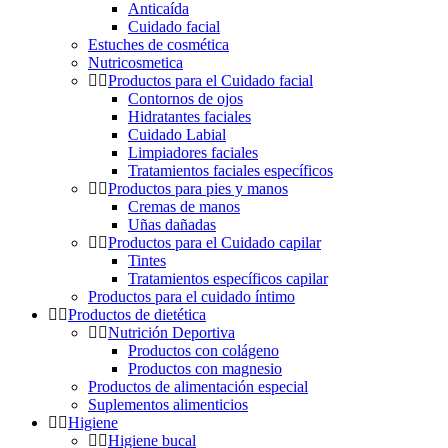
Anticaída
Cuidado facial
Estuches de cosmética
Nutricosmetica
Productos para el Cuidado facial
Contornos de ojos
Hidratantes faciales
Cuidado Labial
Limpiadores faciales
Tratamientos faciales específicos
Productos para pies y manos
Cremas de manos
Uñas dañadas
Productos para el Cuidado capilar
Tintes
Tratamientos específicos capilar
Productos para el cuidado íntimo
Productos de dietética
Nutrición Deportiva
Productos con colágeno
Productos con magnesio
Productos de alimentación especial
Suplementos alimenticios
Higiene
Higiene bucal