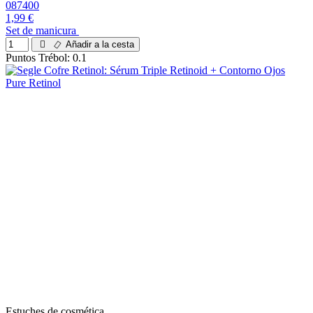
087400
1,99 €
Set de manicura
Añadir a la cesta
Puntos Trébol: 0.1
Estuches de cosmética