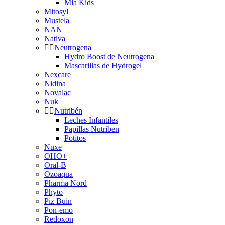
Mia Kids
Mitosyl
Mustela
NAN
Nativa
Neutrogena
Hydro Boost de Neutrogena
Mascarillas de Hydrogel
Nexcare
Nidina
Novalac
Nuk
Nutribén
Leches Infantiles
Papillas Nutriben
Potitos
Nuxe
OHO+
Oral-B
Ozoaqua
Pharma Nord
Phyto
Piz Buin
Pon-emo
Redoxon