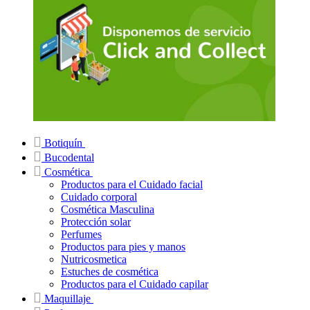
Botiquín
Bucodental
Cosmética
Productos para el Cuidado facial
Cuidado corporal
Cosmética Masculina
Protección solar
Perfumes
Productos para pies y manos
Nutricosmetica
Estuches de cosmética
Productos para el Cuidado capilar
Maquillaje