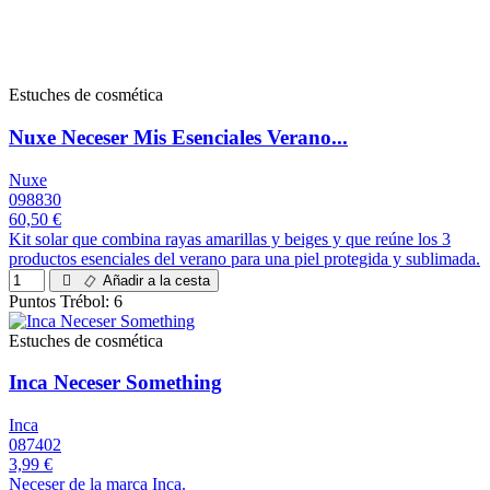
Estuches de cosmética
Nuxe Neceser Mis Esenciales Verano...
Nuxe
098830
60,50 €
Kit solar que combina rayas amarillas y beiges y que reúne los 3
productos esenciales del verano para una piel protegida y sublimada.
Añadir a la cesta
Puntos Trébol: 6
Estuches de cosmética
Inca Neceser Something
Inca
087402
3,99 €
Neceser de la marca Inca.