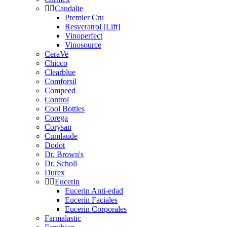
Caudalie
Premier Cru
Resveratrol [Lift]
Vinoperfect
Vinosource
CeraVe
Chicco
Clearblue
Comforsil
Compeed
Control
Cool Bottles
Corega
Corysan
Cumlaude
Dodot
Dr. Brown's
Dr. Scholl
Durex
Eucerin
Eucerin Anti-edad
Eucerin Faciales
Eucerin Corporales
Farmalastic