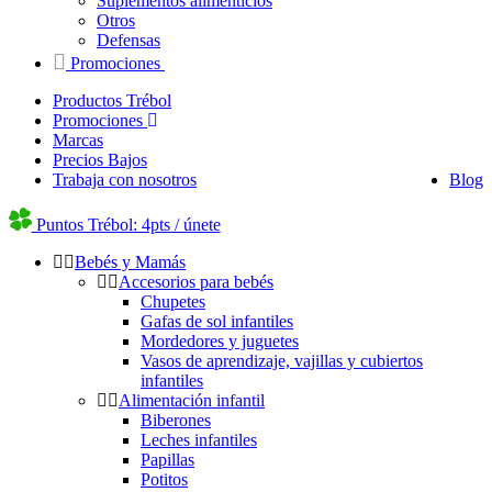
Suplementos alimenticios
Otros
Defensas
Promociones
Productos Trébol
Promociones
Marcas
Precios Bajos
Trabaja con nosotros
Blog
Puntos Trébol: 4pts / únete
Bebés y Mamás
Accesorios para bebés
Chupetes
Gafas de sol infantiles
Mordedores y juguetes
Vasos de aprendizaje, vajillas y cubiertos
infantiles
Alimentación infantil
Biberones
Leches infantiles
Papillas
Potitos