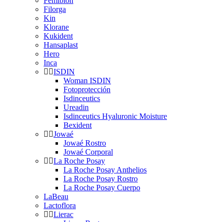
Femibion
Filorga
Kin
Klorane
Kukident
Hansaplast
Hero
Inca
ISDIN
Woman ISDIN
Fotoprotección
Isdinceutics
Ureadin
Isdinceutics Hyaluronic Moisture
Bexident
Jowaé
Jowaé Rostro
Jowaé Corporal
La Roche Posay
La Roche Posay Anthelios
La Roche Posay Rostro
La Roche Posay Cuerpo
LaBeau
Lactoflora
Lierac