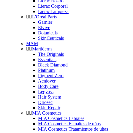
Lierac Rostro
Lierac Corporal
Lierac Limpieza
L'Oréal París
Garnier
Elvive
Botanicals
SkinCeuticals
MAM
Martiderm
The Originals
Essentials
Black Diamond
Platinum
Pigment Zero
Acniover
Body Care
Legvass
Hair System
Driosec
Skin Repair
MIA Cosmetics
MIA Cosmetics Labiales
MIA Cosmetics Esmaltes de uñas
MIA Cosmetics Tratamientos de uñas