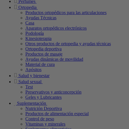
Perfumes
Ortopedia
Productos ortopédicos para las articulaciones
Ayudas Técnicas
Casa
Aparatos ortopédicos electrónicos
Podología
Kinesioterapia
Otros productos de ortopedia y ayudas técnicas
Ortopedia deportiva
Productos de masaje
Ayudas dinámicas de movilidad
Material de cura
Apósitos
Salud y bienestar
Salud sexual
Test
Preservativos y anticoncepción
Geles y Lubricantes
Suplementación
Nutrición Deportiva
Productos de alimentación especial
Control de peso
Vitaminas y minerales