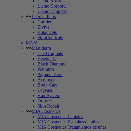
Lierac Rostro
Lierac Corporal
Lierac Limpieza
L'Oréal París
Garnier
Elvive
Botanicals
SkinCeuticals
MAM
Martiderm
The Originals
Essentials
Black Diamond
Platinum
Pigment Zero
Acniover
Body Care
Legvass
Hair System
Driosec
Skin Repair
MIA Cosmetics
MIA Cosmetics Labiales
MIA Cosmetics Esmaltes de uñas
MIA Cosmetics Tratamientos de uñas