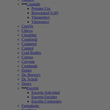
Caudalie
Premier Cru
Resveratrol [Lift]
Vinoperfect
Vinosource
CeraVe
Chicco
Clearblue
Comforsil
Compeed
Control
Cool Bottles
Corega
Corysan
Cumlaude
Dodot
Dr. Brown's
Dr. Scholl
Durex
Eucerin
Eucerin Anti-edad
Eucerin Faciales
Eucerin Corporales
Farmalastic