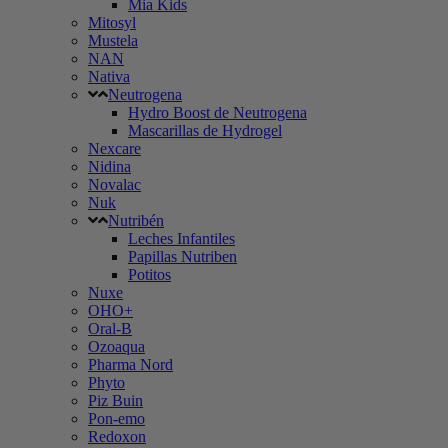
Mia Kids
Mitosyl
Mustela
NAN
Nativa
Neutrogena
Hydro Boost de Neutrogena
Mascarillas de Hydrogel
Nexcare
Nidina
Novalac
Nuk
Nutribén
Leches Infantiles
Papillas Nutriben
Potitos
Nuxe
OHO+
Oral-B
Ozoaqua
Pharma Nord
Phyto
Piz Buin
Pon-emo
Redoxon