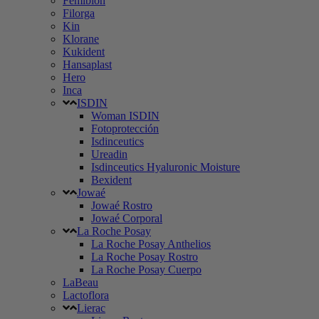
Femibion
Filorga
Kin
Klorane
Kukident
Hansaplast
Hero
Inca
ISDIN
Woman ISDIN
Fotoprotección
Isdinceutics
Ureadin
Isdinceutics Hyaluronic Moisture
Bexident
Jowaé
Jowaé Rostro
Jowaé Corporal
La Roche Posay
La Roche Posay Anthelios
La Roche Posay Rostro
La Roche Posay Cuerpo
LaBeau
Lactoflora
Lierac