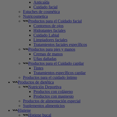
Anticaída
Cuidado facial
Estuches de cosmética
Nutricosmetica
Productos para el Cuidado facial
Contornos de ojos
Hidratantes faciales
Cuidado Labial
Limpiadores faciales
Tratamientos faciales específicos
Productos para pies y manos
Cremas de manos
Uñas dañadas
Productos para el Cuidado capilar
Tintes
Tratamientos específicos capilar
Productos para el cuidado íntimo
Productos de dietética
Nutrición Deportiva
Productos con colágeno
Productos con magnesio
Productos de alimentación especial
Suplementos alimenticios
Higiene
Higiene bucal