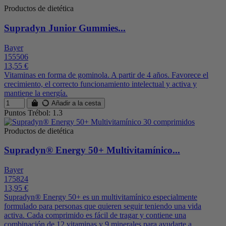
Productos de dietética
Supradyn Junior Gummies...
Bayer
155506
13,55 €
Vitaminas en forma de gominola. A partir de 4 años. Favorece el
crecimiento, el correcto funcionamiento intelectual y activa y
mantiene la energía.
Añadir a la cesta
Puntos Trébol: 1.3
Productos de dietética
Supradyn® Energy 50+ Multivitamínico...
Bayer
175824
13,95 €
Supradyn® Energy 50+ es un multivitamínico especialmente
formulado para personas que quieren seguir teniendo una vida
activa. Cada comprimido es fácil de tragar y contiene una
combinación de 12 vitaminas y 9 minerales para ayudarte a