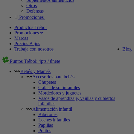
Suplementos alimenticios
Otros
Defensas
Promociones
Productos Trébol
Promociones
Marcas
Precios Bajos
Trabaja con nosotros
Blog
Puntos Trébol: 4pts / únete
Bebés y Mamás
Accesorios para bebés
Chupetes
Gafas de sol infantiles
Mordedores y juguetes
Vasos de aprendizaje, vajillas y cubiertos
infantiles
Alimentación infantil
Biberones
Leches infantiles
Papillas
Potitos