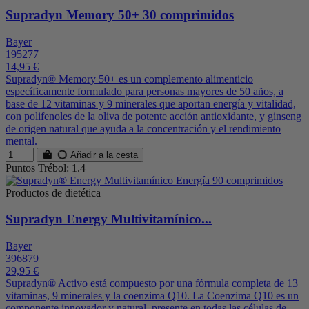
Supradyn Memory 50+ 30 comprimidos
Bayer
195277
14,95 €
Supradyn® Memory 50+ es un complemento alimenticio
específicamente formulado para personas mayores de 50 años, a
base de 12 vitaminas y 9 minerales que aportan energía y vitalidad,
con polifenoles de la oliva de potente acción antioxidante, y ginseng
de origen natural que ayuda a la concentración y el rendimiento
mental.
Añadir a la cesta
Puntos Trébol: 1.4
Productos de dietética
Supradyn Energy Multivitamínico...
Bayer
396879
29,95 €
Supradyn® Activo está compuesto por una fórmula completa de 13
vitaminas, 9 minerales y la coenzima Q10. La Coenzima Q10 es un
componente innovador y natural, presente en todas las células de