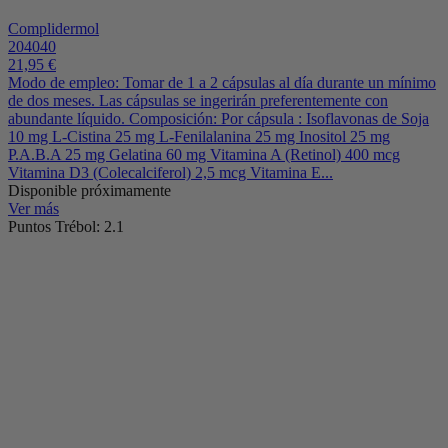
Complidermol
204040
21,95 €
Modo de empleo: Tomar de 1 a 2 cápsulas al día durante un mínimo
de dos meses. Las cápsulas se ingerirán preferentemente con
abundante líquido. Composición: Por cápsula : Isoflavonas de Soja
10 mg L-Cistina 25 mg L-Fenilalanina 25 mg Inositol 25 mg
P.A.B.A 25 mg Gelatina 60 mg Vitamina A (Retinol) 400 mcg
Vitamina D3 (Colecalciferol) 2,5 mcg Vitamina E...
Disponible próximamente
Ver más
Puntos Trébol: 2.1