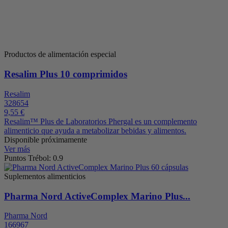
Productos de alimentación especial
Resalim Plus 10 comprimidos
Resalim
328654
9,55 €
Resalim™ Plus de Laboratorios Phergal es un complemento
alimenticio que ayuda a metabolizar bebidas y alimentos.
Disponible próximamente
Ver más
Puntos Trébol: 0.9
Suplementos alimenticios
Pharma Nord ActiveComplex Marino Plus...
Pharma Nord
166967