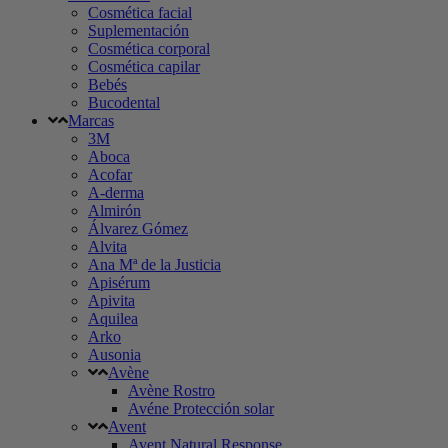
Cosmética facial
Suplementación
Cosmética corporal
Cosmética capilar
Bebés
Bucodental
Marcas
3M
Aboca
Acofar
A-derma
Almirón
Álvarez Gómez
Alvita
Ana Mª de la Justicia
Apisérum
Apivita
Aquilea
Arko
Ausonia
Avène
Avène Rostro
Avéne Protección solar
Avent
Avent Natural Response