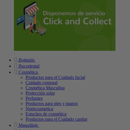
Botiquín
Bucodental
Cosmética
Productos para el Cuidado facial
Cuidado corporal
Cosmética Masculina
Protección solar
Perfumes
Productos para pies y manos
Nutricosmetica
Estuches de cosmética
Productos para el Cuidado capilar
Maquillaje