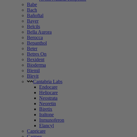
Babe
Bach
Bañoftal
Bayer
Belcils
Bella Aurora
Berocca
Bepanthol
Beter
Betres On
Bexident
Bioderma
Blemil
Blevit
Cantabria Labs
Endocare
Heliocare
Neostrata
Neoretin
Biretix
Iraltone
Inmunoferon
Elancyl
Capricare
Carmex