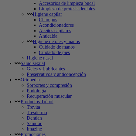
Accesorios de limpieza bucal
Limpieza de prótesis dentales
Higiene capilar
Champús
Acondicionadores
Aceites capilares
Anticaída
Higiene de pies y manos
Cuidado de manos
Cuidado de pies
Higiene nasal
Salud sexual
Geles y Lubricantes
Preservativos y anticoncepción
Ortopedia
Sorportes y compresión
Podología
Recuperación muscular
Productos Trébol
Trevita
Tresdermo
Dentian
Sanidoc
Imazine
Promociones