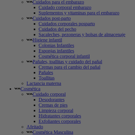
Cuidados para el embarazo
Cuidado corporal embarazo
Suplementos y vitaminas para el embarazo
Cuidados post-parto
Cuidados corporales posparto
Cuidados del pecho
Sacaleches, pezoneras y bolsas de almacenaje
Higiene infantil
Colonias Infantiles
Esponjas infantiles
Cosmética corporal infantil
Pañales, toallitas y cuidado del pañal
Cremas para el cambio del pañal
Pañales
Toallitas
Lactancia materna
Cosmética
Cuidado corporal
Desodorantes
Cremas de pies
Limpieza corporal
Hidratantes corporales
Exfoliantes corporales
Afeitado
Cosmética Masculina