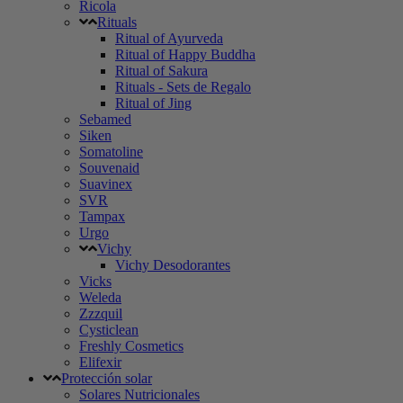
Ricola
Rituals
Ritual of Ayurveda
Ritual of Happy Buddha
Ritual of Sakura
Rituals - Sets de Regalo
Ritual of Jing
Sebamed
Siken
Somatoline
Souvenaid
Suavinex
SVR
Tampax
Urgo
Vichy
Vichy Desodorantes
Vicks
Weleda
Zzzquil
Cysticlean
Freshly Cosmetics
Elifexir
Protección solar
Solares Nutricionales