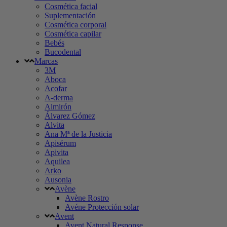
Cosmética facial
Suplementación
Cosmética corporal
Cosmética capilar
Bebés
Bucodental
Marcas
3M
Aboca
Acofar
A-derma
Almirón
Álvarez Gómez
Alvita
Ana Mª de la Justicia
Apisérum
Apivita
Aquilea
Arko
Ausonia
Avène
Avène Rostro
Avéne Protección solar
Avent
Avent Natural Response