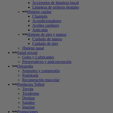
Accesorios de limpieza bucal
Limpieza de prótesis dentales
Higiene capilar
Champús
Acondicionadores
Aceites capilares
Anticaída
Higiene de pies y manos
Cuidado de manos
Cuidado de pies
Higiene nasal
Salud sexual
Geles y Lubricantes
Preservativos y anticoncepción
Ortopedia
Sorportes y compresión
Podología
Recuperación muscular
Productos Trébol
Trevita
Tresdermo
Dentian
Sanidoc
Imazine
Promociones