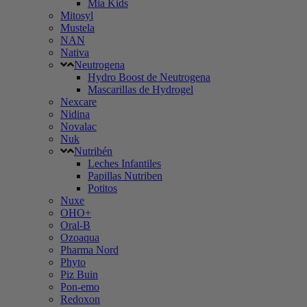
Mia Kids
Mitosyl
Mustela
NAN
Nativa
Neutrogena
Hydro Boost de Neutrogena
Mascarillas de Hydrogel
Nexcare
Nidina
Novalac
Nuk
Nutribén
Leches Infantiles
Papillas Nutriben
Potitos
Nuxe
OHO+
Oral-B
Ozoaqua
Pharma Nord
Phyto
Piz Buin
Pon-emo
Redoxon