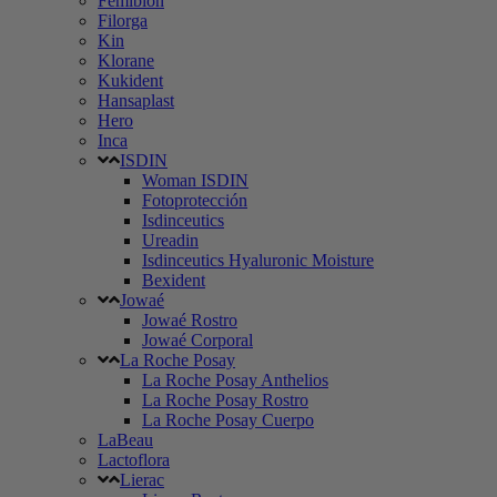
Femibion
Filorga
Kin
Klorane
Kukident
Hansaplast
Hero
Inca
ISDIN
Woman ISDIN
Fotoprotección
Isdinceutics
Ureadin
Isdinceutics Hyaluronic Moisture
Bexident
Jowaé
Jowaé Rostro
Jowaé Corporal
La Roche Posay
La Roche Posay Anthelios
La Roche Posay Rostro
La Roche Posay Cuerpo
LaBeau
Lactoflora
Lierac