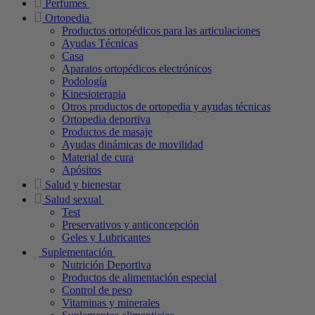
Perfumes
Ortopedia
Productos ortopédicos para las articulaciones
Ayudas Técnicas
Casa
Aparatos ortopédicos electrónicos
Podología
Kinesioterapia
Otros productos de ortopedia y ayudas técnicas
Ortopedia deportiva
Productos de masaje
Ayudas dinámicas de movilidad
Material de cura
Apósitos
Salud y bienestar
Salud sexual
Test
Preservativos y anticoncepción
Geles y Lubricantes
Suplementación
Nutrición Deportiva
Productos de alimentación especial
Control de peso
Vitaminas y minerales