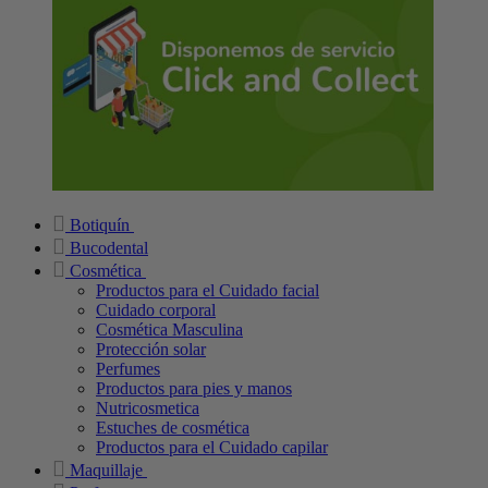
Botiquín
Bucodental
Cosmética
Productos para el Cuidado facial
Cuidado corporal
Cosmética Masculina
Protección solar
Perfumes
Productos para pies y manos
Nutricosmetica
Estuches de cosmética
Productos para el Cuidado capilar
Maquillaje