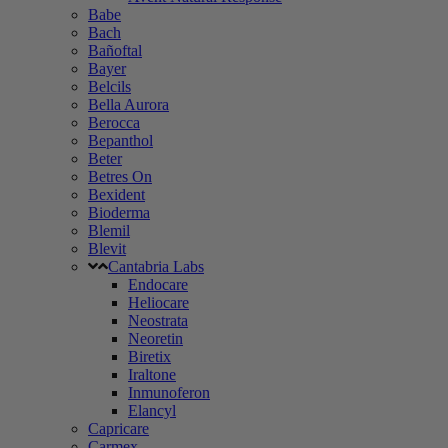
Babe
Bach
Bañoftal
Bayer
Belcils
Bella Aurora
Berocca
Bepanthol
Beter
Betres On
Bexident
Bioderma
Blemil
Blevit
Cantabria Labs
Endocare
Heliocare
Neostrata
Neoretin
Biretix
Iraltone
Inmunoferon
Elancyl
Capricare
Carmex