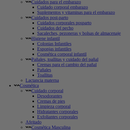
Cuidados para el embarazo
Cuidado corporal embarazo
Suplementos y vitaminas para el embarazo
Cuidados post-parto
Cuidados corporales posparto
Cuidados del pecho
Sacaleches, pezoneras y bolsas de almacenaje
Higiene infantil
Colonias Infantiles
Esponjas infantiles
Cosmética corporal infantil
Pañales, toallitas y cuidado del pañal
Cremas para el cambio del pañal
Pañales
Toallitas
Lactancia materna
Cosmética
Cuidado corporal
Desodorantes
Cremas de pies
Limpieza corporal
Hidratantes corporales
Exfoliantes corporales
Afeitado
Cosmética Masculina