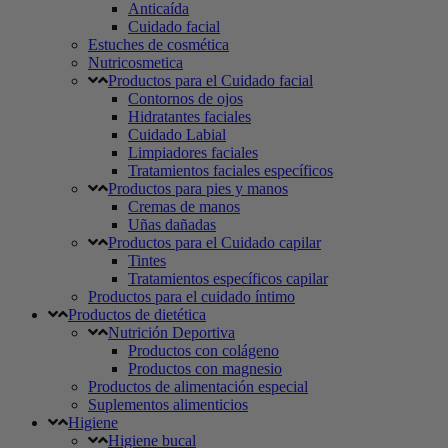
Anticaída
Cuidado facial
Estuches de cosmética
Nutricosmetica
Productos para el Cuidado facial
Contornos de ojos
Hidratantes faciales
Cuidado Labial
Limpiadores faciales
Tratamientos faciales específicos
Productos para pies y manos
Cremas de manos
Uñas dañadas
Productos para el Cuidado capilar
Tintes
Tratamientos específicos capilar
Productos para el cuidado íntimo
Productos de dietética
Nutrición Deportiva
Productos con colágeno
Productos con magnesio
Productos de alimentación especial
Suplementos alimenticios
Higiene
Higiene bucal