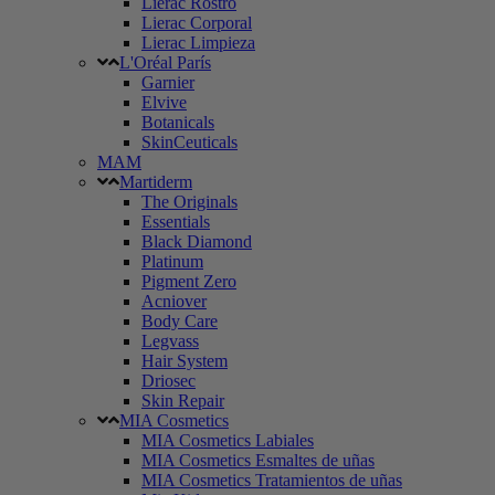
Lierac Rostro
Lierac Corporal
Lierac Limpieza
L'Oréal París
Garnier
Elvive
Botanicals
SkinCeuticals
MAM
Martiderm
The Originals
Essentials
Black Diamond
Platinum
Pigment Zero
Acniover
Body Care
Legvass
Hair System
Driosec
Skin Repair
MIA Cosmetics
MIA Cosmetics Labiales
MIA Cosmetics Esmaltes de uñas
MIA Cosmetics Tratamientos de uñas