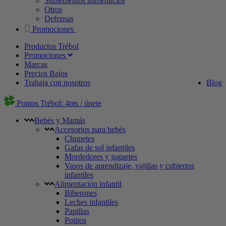
Suplementos alimenticios
Otros
Defensas
Promociones
Productos Trébol
Promociones
Marcas
Precios Bajos
Trabaja con nosotros
Blog
Puntos Trébol: 4pts / únete
Bebés y Mamás
Accesorios para bebés
Chupetes
Gafas de sol infantiles
Mordedores y juguetes
Vasos de aprendizaje, vajillas y cubiertos
infantiles
Alimentación infantil
Biberones
Leches infantiles
Papillas
Potitos