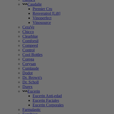
Caudalie
Premier Cru
Resveratrol [Lift]
Vinoperfect
Vinosource
CeraVe
Chicco
Clearblue
Comforsil
Compeed
Control
Cool Bottles
Corega
Corysan
Cumlaude
Dodot
Dr. Brown's
Dr. Scholl
Durex
Eucerin
Eucerin Anti-edad
Eucerin Faciales
Eucerin Corporales
Farmalastic