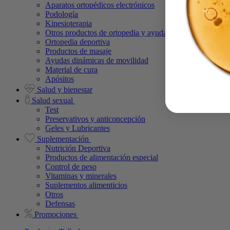
Aparatos ortopédicos electrónicos
Podología
Kinesioterapia
Otros productos de ortopedia y ayudas técnicas
Ortopedia deportiva
Productos de masaje
Ayudas dinámicas de movilidad
Material de cura
Apósitos
Salud y bienestar
Salud sexual
Test
Preservativos y anticoncepción
Geles y Lubricantes
Suplementación
Nutrición Deportiva
Productos de alimentación especial
Control de peso
Vitaminas y minerales
Suplementos alimenticios
Otros
Defensas
Promociones