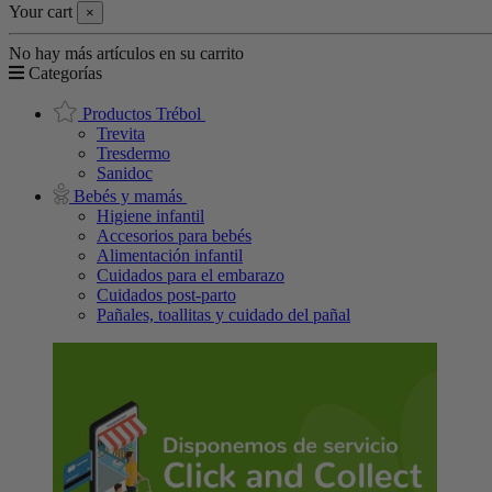
Your cart
×
No hay más artículos en su carrito
Categorías
Productos Trébol
Trevita
Tresdermo
Sanidoc
Bebés y mamás
Higiene infantil
Accesorios para bebés
Alimentación infantil
Cuidados para el embarazo
Cuidados post-parto
Pañales, toallitas y cuidado del pañal