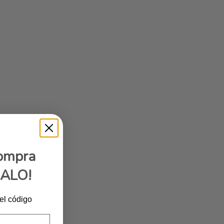
compra
GALO!
 el código