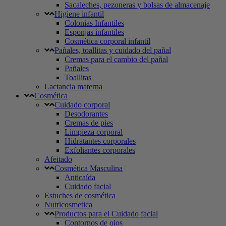
Sacaleches, pezoneras y bolsas de almacenaje
Higiene infantil
Colonias Infantiles
Esponjas infantiles
Cosmética corporal infantil
Pañales, toallitas y cuidado del pañal
Cremas para el cambio del pañal
Pañales
Toallitas
Lactancia materna
Cosmética
Cuidado corporal
Desodorantes
Cremas de pies
Limpieza corporal
Hidratantes corporales
Exfoliantes corporales
Afeitado
Cosmética Masculina
Anticaída
Cuidado facial
Estuches de cosmética
Nutricosmetica
Productos para el Cuidado facial
Contornos de ojos