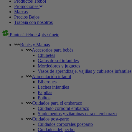
Productos Trébol
Promociones
Marcas
Precios Bajos
Trabaja con nosotros
Puntos Trébol: 4pts / únete
Bebés y Mamás
Accesorios para bebés
Chupetes
Gafas de sol infantiles
Mordedores y juguetes
Vasos de aprendizaje, vajillas y cubiertos infantiles
Alimentación infantil
Biberones
Leches infantiles
Papillas
Potitos
Cuidados para el embarazo
Cuidado corporal embarazo
Suplementos y vitaminas para el embarazo
Cuidados post-parto
Cuidados corporales posparto
Cuidados del pecho