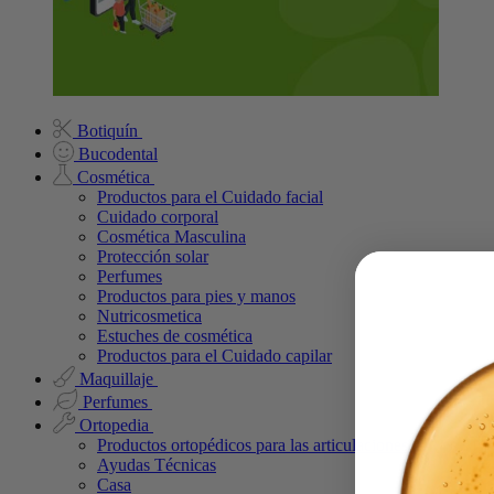
Botiquín
Bucodental
Cosmética
Productos para el Cuidado facial
Cuidado corporal
Cosmética Masculina
Protección solar
Perfumes
Productos para pies y manos
Nutricosmetica
Estuches de cosmética
Productos para el Cuidado capilar
Maquillaje
Perfumes
Ortopedia
Productos ortopédicos para las articulaciones
Ayudas Técnicas
Casa