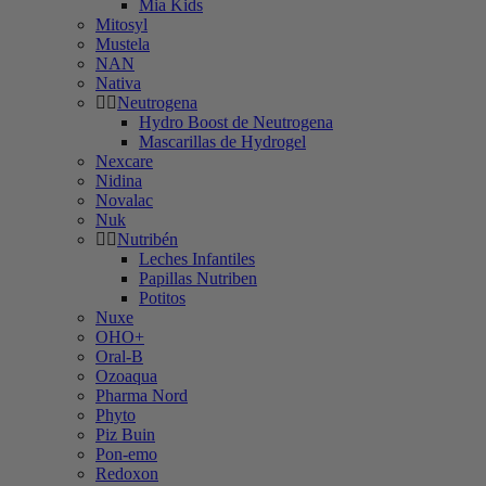
Mia Kids
Mitosyl
Mustela
NAN
Nativa
Neutrogena
Hydro Boost de Neutrogena
Mascarillas de Hydrogel
Nexcare
Nidina
Novalac
Nuk
Nutribén
Leches Infantiles
Papillas Nutriben
Potitos
Nuxe
OHO+
Oral-B
Ozoaqua
Pharma Nord
Phyto
Piz Buin
Pon-emo
Redoxon