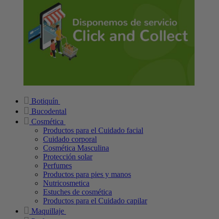
Botiquín
Bucodental
Cosmética
Productos para el Cuidado facial
Cuidado corporal
Cosmética Masculina
Protección solar
Perfumes
Productos para pies y manos
Nutricosmetica
Estuches de cosmética
Productos para el Cuidado capilar
Maquillaje