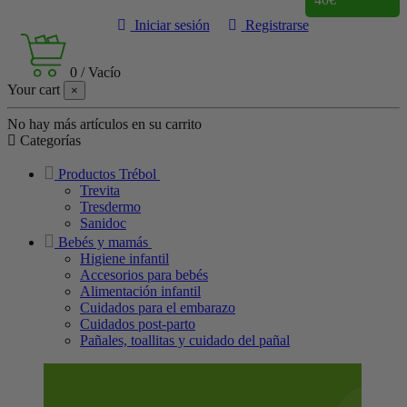
Iniciar sesión
Registrarse
0
/
Vacío
Your cart
×
No hay más artículos en su carrito
Categorías
Productos Trébol
Trevita
Tresdermo
Sanidoc
Bebés y mamás
Higiene infantil
Accesorios para bebés
Alimentación infantil
Cuidados para el embarazo
Cuidados post-parto
Pañales, toallitas y cuidado del pañal