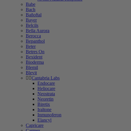
Babe
Bach
Bañoftal
Bayer
Belcils
Bella Aurora
Berocca
Bepanthol
Beter
Betres On
Bexident
Bioderma
Blemil
Blevit
Cantabria Labs
Endocare
Heliocare
Neostrata
Neoretin
Biretix
Iraltone
Inmunoferon
Elancyl
Capricare
Carmex