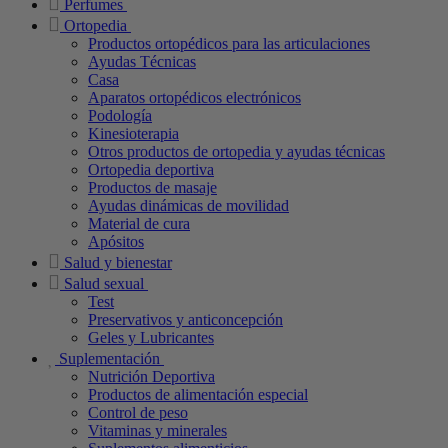
Perfumes
Ortopedia
Productos ortopédicos para las articulaciones
Ayudas Técnicas
Casa
Aparatos ortopédicos electrónicos
Podología
Kinesioterapia
Otros productos de ortopedia y ayudas técnicas
Ortopedia deportiva
Productos de masaje
Ayudas dinámicas de movilidad
Material de cura
Apósitos
Salud y bienestar
Salud sexual
Test
Preservativos y anticoncepción
Geles y Lubricantes
Suplementación
Nutrición Deportiva
Productos de alimentación especial
Control de peso
Vitaminas y minerales