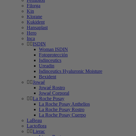
Femibion
Filorga
Kin
Klorane
Kukident
Hansaplast
Hero
Inca
ISDIN
Woman ISDIN
Fotoprotección
Isdinceutics
Ureadin
Isdinceutics Hyaluronic Moisture
Bexident
Jowaé
Jowaé Rostro
Jowaé Corporal
La Roche Posay
La Roche Posay Anthelios
La Roche Posay Rostro
La Roche Posay Cuerpo
LaBeau
Lactoflora
Lierac