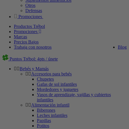
Suplementos alimenticios
Otros
Defensas
Promociones
Productos Trébol
Promociones
Marcas
Precios Bajos
Trabaja con nosotros
Blog
Puntos Trébol: 4pts / únete
Bebés y Mamás
Accesorios para bebés
Chupetes
Gafas de sol infantiles
Mordedores y juguetes
Vasos de aprendizaje, vajillas y cubiertos
infantiles
Alimentación infantil
Biberones
Leches infantiles
Papillas
Potitos