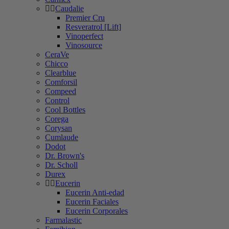
Caudalie
Premier Cru
Resveratrol [Lift]
Vinoperfect
Vinosource
CeraVe
Chicco
Clearblue
Comforsil
Compeed
Control
Cool Bottles
Corega
Corysan
Cumlaude
Dodot
Dr. Brown's
Dr. Scholl
Durex
Eucerin
Eucerin Anti-edad
Eucerin Faciales
Eucerin Corporales
Farmalastic