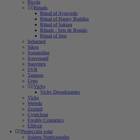
Ricola
Rituals
Ritual of Ayurveda
Ritual of Happy Buddha
Ritual of Sakura
Rituals - Sets de Regalo
Ritual of Jing
Sebamed
Siken
Somatoline
Souvenaid
Suavinex
SVR
Tampax
Urgo
Vichy
Vichy Desodorantes
Vicks
Weleda
Zzzquil
Cysticlean
Freshly Cosmetics
Elifexir
Protección solar
Solares Nutricionales