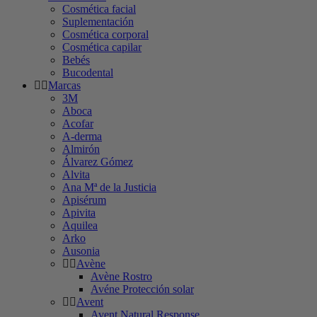
Cosmética facial
Suplementación
Cosmética corporal
Cosmética capilar
Bebés
Bucodental
Marcas
3M
Aboca
Acofar
A-derma
Almirón
Álvarez Gómez
Alvita
Ana Mª de la Justicia
Apisérum
Apivita
Aquilea
Arko
Ausonia
Avène
Avène Rostro
Avéne Protección solar
Avent
Avent Natural Response