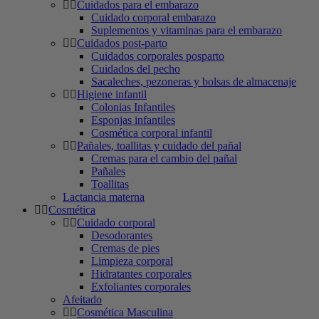
Cuidados para el embarazo
Cuidado corporal embarazo
Suplementos y vitaminas para el embarazo
Cuidados post-parto
Cuidados corporales posparto
Cuidados del pecho
Sacaleches, pezoneras y bolsas de almacenaje
Higiene infantil
Colonias Infantiles
Esponjas infantiles
Cosmética corporal infantil
Pañales, toallitas y cuidado del pañal
Cremas para el cambio del pañal
Pañales
Toallitas
Lactancia materna
Cosmética
Cuidado corporal
Desodorantes
Cremas de pies
Limpieza corporal
Hidratantes corporales
Exfoliantes corporales
Afeitado
Cosmética Masculina