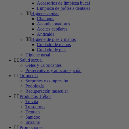
Accesorios de limpieza bucal
Limpieza de prótesis dentales
Higiene capilar
Champús
Acondicionadores
Aceites capilares
Anticaída
Higiene de pies y manos
Cuidado de manos
Cuidado de pies
Higiene nasal
Salud sexual
Geles y Lubricantes
Preservativos y anticoncepción
Ortopedia
Sorportes y compresión
Podología
Recuperación muscular
Productos Trébol
Trevita
Tresdermo
Dentian
Sanidoc
Imazine
Promociones