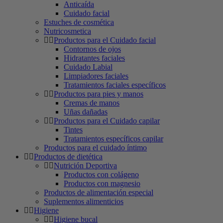
Anticaída
Cuidado facial
Estuches de cosmética
Nutricosmetica
Productos para el Cuidado facial
Contornos de ojos
Hidratantes faciales
Cuidado Labial
Limpiadores faciales
Tratamientos faciales específicos
Productos para pies y manos
Cremas de manos
Uñas dañadas
Productos para el Cuidado capilar
Tintes
Tratamientos específicos capilar
Productos para el cuidado íntimo
Productos de dietética
Nutrición Deportiva
Productos con colágeno
Productos con magnesio
Productos de alimentación especial
Suplementos alimenticios
Higiene
Higiene bucal