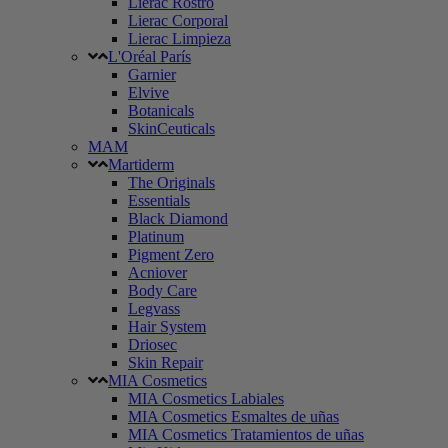
Lierac Rostro
Lierac Corporal
Lierac Limpieza
L'Oréal París
Garnier
Elvive
Botanicals
SkinCeuticals
MAM
Martiderm
The Originals
Essentials
Black Diamond
Platinum
Pigment Zero
Acniover
Body Care
Legvass
Hair System
Driosec
Skin Repair
MIA Cosmetics
MIA Cosmetics Labiales
MIA Cosmetics Esmaltes de uñas
MIA Cosmetics Tratamientos de uñas