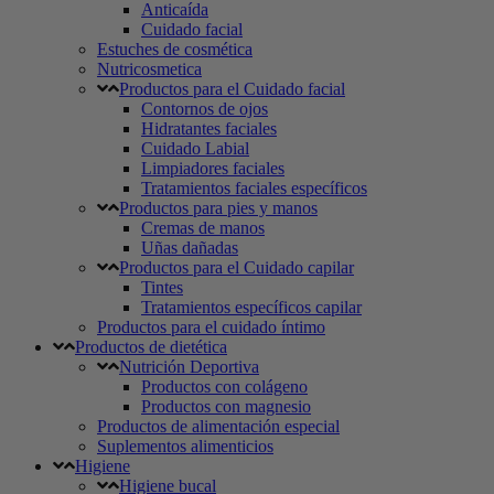
Anticaída
Cuidado facial
Estuches de cosmética
Nutricosmetica
Productos para el Cuidado facial
Contornos de ojos
Hidratantes faciales
Cuidado Labial
Limpiadores faciales
Tratamientos faciales específicos
Productos para pies y manos
Cremas de manos
Uñas dañadas
Productos para el Cuidado capilar
Tintes
Tratamientos específicos capilar
Productos para el cuidado íntimo
Productos de dietética
Nutrición Deportiva
Productos con colágeno
Productos con magnesio
Productos de alimentación especial
Suplementos alimenticios
Higiene
Higiene bucal