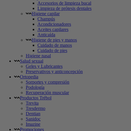
Accesorios de limpieza bucal
Limpieza de prótesis dentales
Higiene capilar
Champús
Acondicionadores
Aceites capilares
Anticaída
Higiene de pies y manos
Cuidado de manos
Cuidado de pies
Higiene nasal
Salud sexual
Geles y Lubricantes
Preservativos y anticoncepción
Ortopedia
Sorportes y compresión
Podología
Recuperación muscular
Productos Trébol
Trevita
Tresdermo
Dentian
Sanidoc
Imazine
Promociones