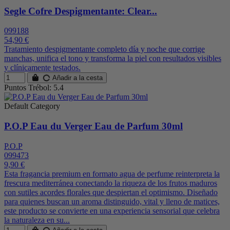
Segle Cofre Despigmentante: Clear...
099188
54,90 €
Tratamiento despigmentante completo día y noche que corrige
manchas, unifica el tono y transforma la piel con resultados visibles
y clínicamente testados.
Añadir a la cesta
Puntos Trébol: 5.4
Default Category
P.O.P Eau du Verger Eau de Parfum 30ml
P.O.P
099473
9,90 €
Esta fragancia premium en formato agua de perfume reinterpreta la
frescura mediterránea conectando la riqueza de los frutos maduros
con sutiles acordes florales que despiertan el optimismo. Diseñado
para quienes buscan un aroma distinguido, vital y lleno de matices,
este producto se convierte en una experiencia sensorial que celebra
la naturaleza en su...