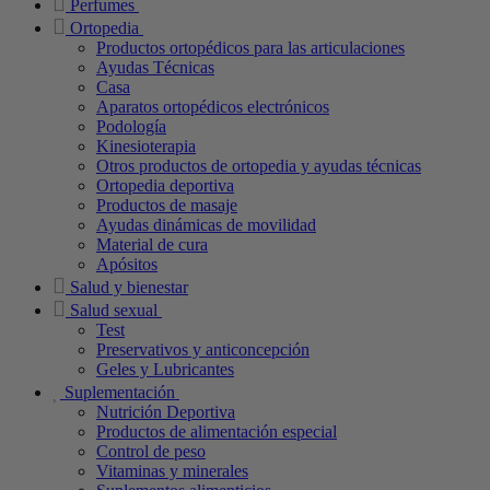
Perfumes
Ortopedia
Productos ortopédicos para las articulaciones
Ayudas Técnicas
Casa
Aparatos ortopédicos electrónicos
Podología
Kinesioterapia
Otros productos de ortopedia y ayudas técnicas
Ortopedia deportiva
Productos de masaje
Ayudas dinámicas de movilidad
Material de cura
Apósitos
Salud y bienestar
Salud sexual
Test
Preservativos y anticoncepción
Geles y Lubricantes
Suplementación
Nutrición Deportiva
Productos de alimentación especial
Control de peso
Vitaminas y minerales