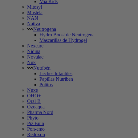
Mia Kids
Mitosyl
Mustela
NAN
Nativa
Neutrogena
Hydro Boost de Neutrogena
Mascarillas de Hydrogel
Nexcare
Nidina
Novalac
Nuk
Nutribén
Leches Infantiles
Papillas Nutriben
Potitos
Nuxe
OHO+
Oral-B
Ozoaqua
Pharma Nord
Phyto
Piz Buin
Pon-emo
Redoxon