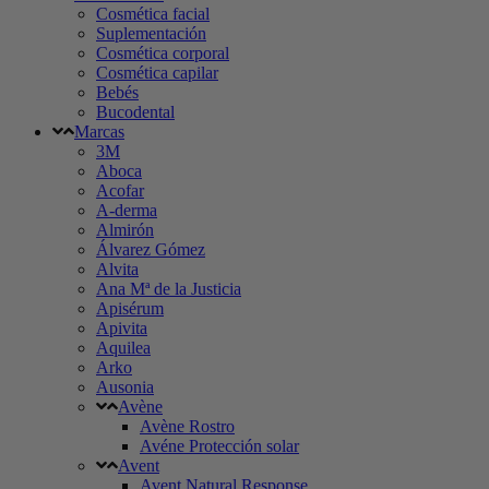
Cosmética facial
Suplementación
Cosmética corporal
Cosmética capilar
Bebés
Bucodental
Marcas
3M
Aboca
Acofar
A-derma
Almirón
Álvarez Gómez
Alvita
Ana Mª de la Justicia
Apisérum
Apivita
Aquilea
Arko
Ausonia
Avène
Avène Rostro
Avéne Protección solar
Avent
Avent Natural Response