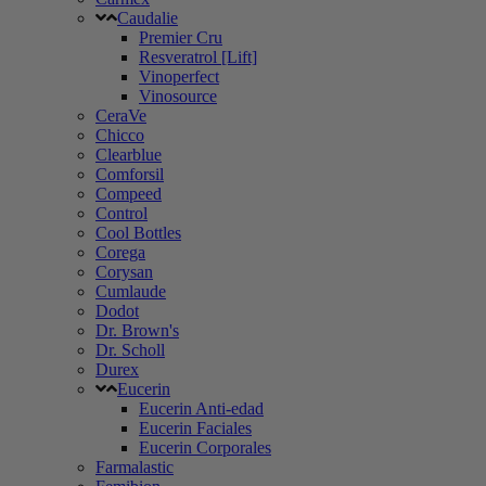
Caudalie
Premier Cru
Resveratrol [Lift]
Vinoperfect
Vinosource
CeraVe
Chicco
Clearblue
Comforsil
Compeed
Control
Cool Bottles
Corega
Corysan
Cumlaude
Dodot
Dr. Brown's
Dr. Scholl
Durex
Eucerin
Eucerin Anti-edad
Eucerin Faciales
Eucerin Corporales
Farmalastic