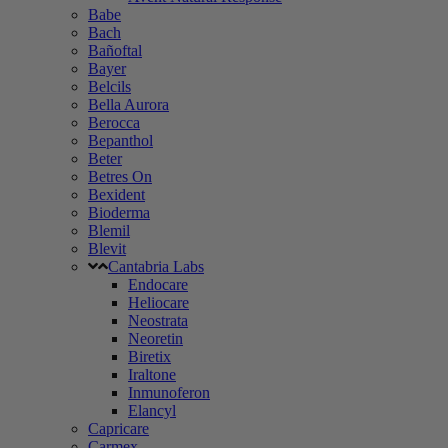
Babe
Bach
Bañoftal
Bayer
Belcils
Bella Aurora
Berocca
Bepanthol
Beter
Betres On
Bexident
Bioderma
Blemil
Blevit
Cantabria Labs
Endocare
Heliocare
Neostrata
Neoretin
Biretix
Iraltone
Inmunoferon
Elancyl
Capricare
Carmex