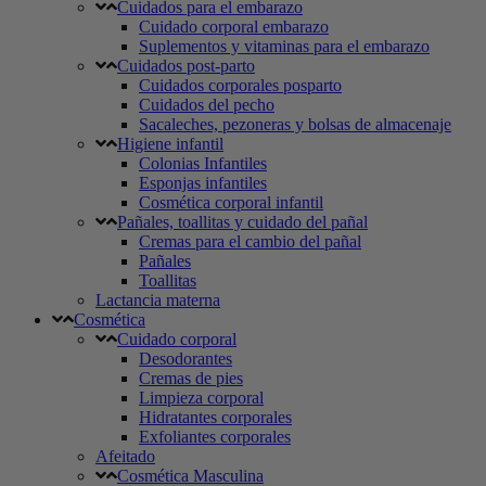
Cuidados para el embarazo
Cuidado corporal embarazo
Suplementos y vitaminas para el embarazo
Cuidados post-parto
Cuidados corporales posparto
Cuidados del pecho
Sacaleches, pezoneras y bolsas de almacenaje
Higiene infantil
Colonias Infantiles
Esponjas infantiles
Cosmética corporal infantil
Pañales, toallitas y cuidado del pañal
Cremas para el cambio del pañal
Pañales
Toallitas
Lactancia materna
Cosmética
Cuidado corporal
Desodorantes
Cremas de pies
Limpieza corporal
Hidratantes corporales
Exfoliantes corporales
Afeitado
Cosmética Masculina