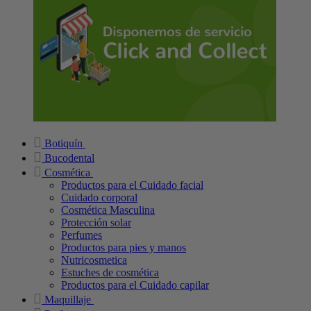
Botiquín
Bucodental
Cosmética
Productos para el Cuidado facial
Cuidado corporal
Cosmética Masculina
Protección solar
Perfumes
Productos para pies y manos
Nutricosmetica
Estuches de cosmética
Productos para el Cuidado capilar
Maquillaje