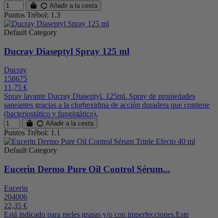
Añadir a la cesta
Puntos Trébol: 1.3
Default Category
Ducray Diaseptyl Spray 125 ml
Ducray
158675
11,75 €
Spray lavante Ducray Diaseptyl. 125ml. Spray de propiedades
saneantes gracias a la clorhexidina de acción duradera que contiene
(bacteriostático y fungistático).
Añadir a la cesta
Puntos Trébol: 1.1
Default Category
Eucerin Dermo Pure Oil Control Sérum...
Eucerin
204006
22,35 €
Está indicado para pieles grasas y/o con imperfecciones.Este