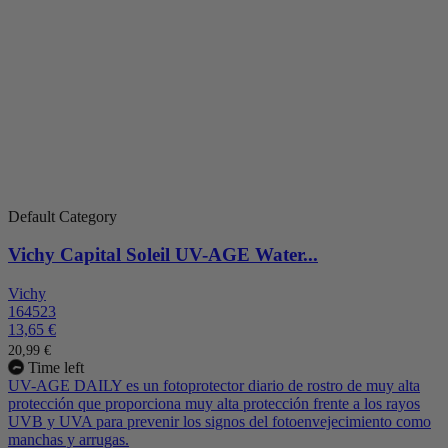
Default Category
Vichy Capital Soleil UV-AGE Water...
Vichy
164523
13,65 €
20,99 €
Time left
UV-AGE DAILY es un fotoprotector diario de rostro de muy alta
protección que proporciona muy alta protección frente a los rayos
UVB y UVA para prevenir los signos del fotoenvejecimiento como
manchas y arrugas.