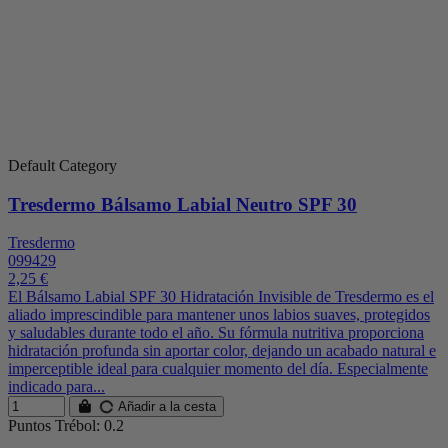
Default Category
Tresdermo Bálsamo Labial Neutro SPF 30
Tresdermo
099429
2,25 €
El Bálsamo Labial SPF 30 Hidratación Invisible de Tresdermo es el
aliado imprescindible para mantener unos labios suaves, protegidos
y saludables durante todo el año. Su fórmula nutritiva proporciona
hidratación profunda sin aportar color, dejando un acabado natural e
imperceptible ideal para cualquier momento del día. Especialmente
indicado para...
Añadir a la cesta
Puntos Trébol: 0.2