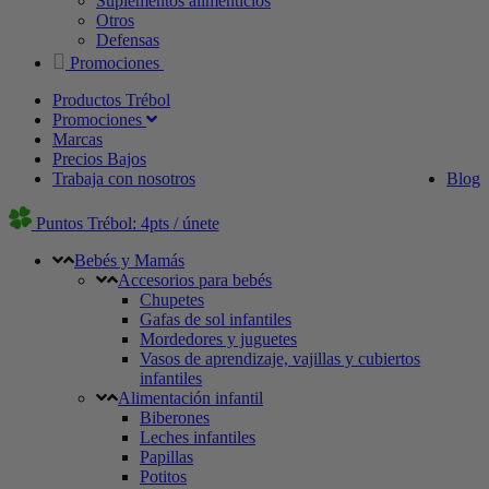
Suplementos alimenticios
Otros
Defensas
Promociones
Productos Trébol
Promociones
Marcas
Precios Bajos
Trabaja con nosotros
Blog
Puntos Trébol: 4pts / únete
Bebés y Mamás
Accesorios para bebés
Chupetes
Gafas de sol infantiles
Mordedores y juguetes
Vasos de aprendizaje, vajillas y cubiertos
infantiles
Alimentación infantil
Biberones
Leches infantiles
Papillas
Potitos