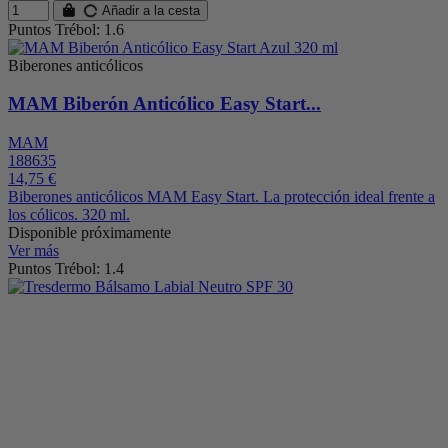
Añadir a la cesta
Puntos Trébol: 1.6
Biberones anticólicos
MAM Biberón Anticólico Easy Start...
MAM
188635
14,75 €
Biberones anticólicos MAM Easy Start. La protección ideal frente a
los cólicos. 320 ml.
Disponible próximamente
Ver más
Puntos Trébol: 1.4