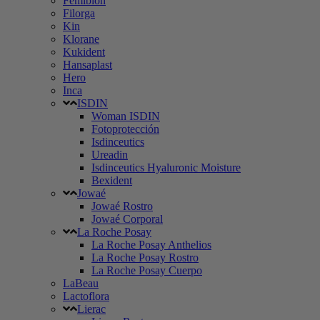
Femibion
Filorga
Kin
Klorane
Kukident
Hansaplast
Hero
Inca
ISDIN
Woman ISDIN
Fotoprotección
Isdinceutics
Ureadin
Isdinceutics Hyaluronic Moisture
Bexident
Jowaé
Jowaé Rostro
Jowaé Corporal
La Roche Posay
La Roche Posay Anthelios
La Roche Posay Rostro
La Roche Posay Cuerpo
LaBeau
Lactoflora
Lierac