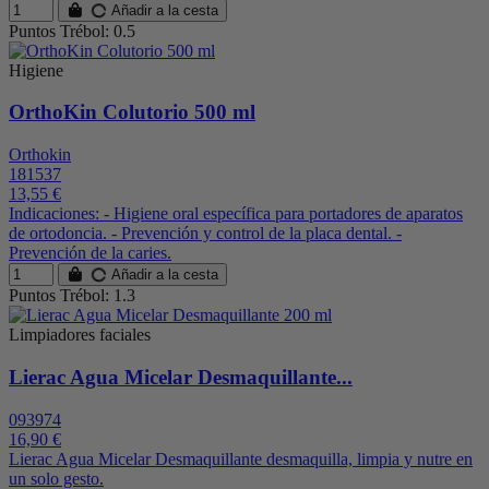
Añadir a la cesta
Puntos Trébol: 0.5
Higiene
OrthoKin Colutorio 500 ml
Orthokin
181537
13,55 €
Indicaciones: - Higiene oral específica para portadores de aparatos
de ortodoncia. - Prevención y control de la placa dental. -
Prevención de la caries.
Añadir a la cesta
Puntos Trébol: 1.3
Limpiadores faciales
Lierac Agua Micelar Desmaquillante...
093974
16,90 €
Lierac Agua Micelar Desmaquillante desmaquilla, limpia y nutre en
un solo gesto.