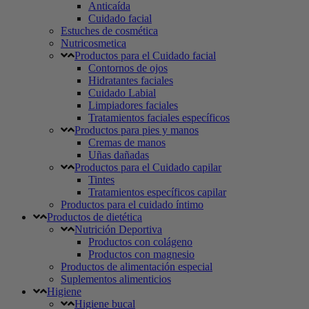
Anticaída
Cuidado facial
Estuches de cosmética
Nutricosmetica
Productos para el Cuidado facial
Contornos de ojos
Hidratantes faciales
Cuidado Labial
Limpiadores faciales
Tratamientos faciales específicos
Productos para pies y manos
Cremas de manos
Uñas dañadas
Productos para el Cuidado capilar
Tintes
Tratamientos específicos capilar
Productos para el cuidado íntimo
Productos de dietética
Nutrición Deportiva
Productos con colágeno
Productos con magnesio
Productos de alimentación especial
Suplementos alimenticios
Higiene
Higiene bucal