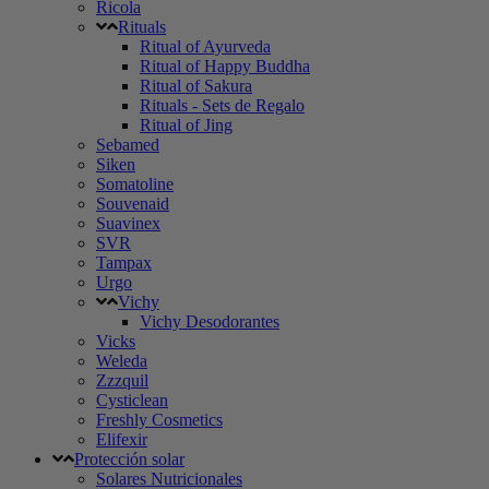
Ricola
Rituals
Ritual of Ayurveda
Ritual of Happy Buddha
Ritual of Sakura
Rituals - Sets de Regalo
Ritual of Jing
Sebamed
Siken
Somatoline
Souvenaid
Suavinex
SVR
Tampax
Urgo
Vichy
Vichy Desodorantes
Vicks
Weleda
Zzzquil
Cysticlean
Freshly Cosmetics
Elifexir
Protección solar
Solares Nutricionales