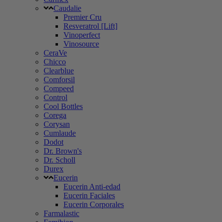
Caudalie
Premier Cru
Resveratrol [Lift]
Vinoperfect
Vinosource
CeraVe
Chicco
Clearblue
Comforsil
Compeed
Control
Cool Bottles
Corega
Corysan
Cumlaude
Dodot
Dr. Brown's
Dr. Scholl
Durex
Eucerin
Eucerin Anti-edad
Eucerin Faciales
Eucerin Corporales
Farmalastic