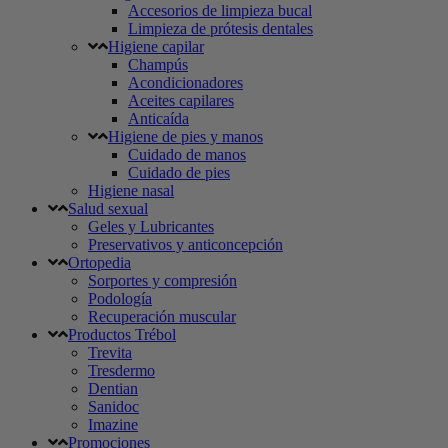
Accesorios de limpieza bucal
Limpieza de prótesis dentales
Higiene capilar
Champús
Acondicionadores
Aceites capilares
Anticaída
Higiene de pies y manos
Cuidado de manos
Cuidado de pies
Higiene nasal
Salud sexual
Geles y Lubricantes
Preservativos y anticoncepción
Ortopedia
Sorportes y compresión
Podología
Recuperación muscular
Productos Trébol
Trevita
Tresdermo
Dentian
Sanidoc
Imazine
Promociones