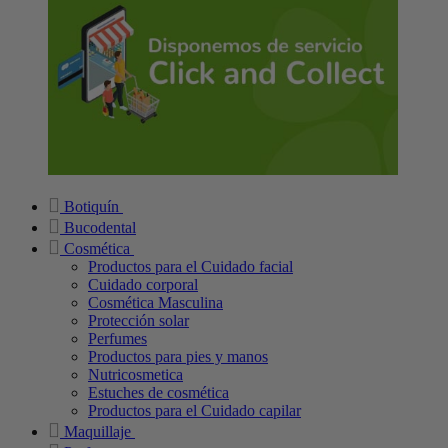
Botiquín
Bucodental
Cosmética
Productos para el Cuidado facial
Cuidado corporal
Cosmética Masculina
Protección solar
Perfumes
Productos para pies y manos
Nutricosmetica
Estuches de cosmética
Productos para el Cuidado capilar
Maquillaje