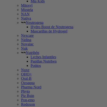
Mia Kids
Mitosyl
Mustela
NAN
Nativa
Neutrogena
Hydro Boost de Neutrogena
Mascarillas de Hydrogel
Nexcare
Nidina
Novalac
Nuk
Nutribén
Leches Infantiles
Papillas Nutriben
Potitos
Nuxe
OHO+
Oral-B
Ozoaqua
Pharma Nord
Phyto
Piz Buin
Pon-emo
Redoxon