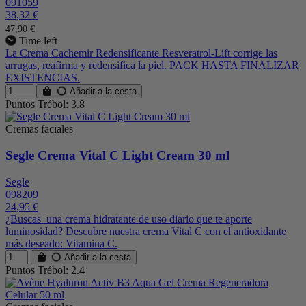
091059
38,32 €
47,90 €
Time left
La Crema Cachemir Redensificante Resveratrol-Lift corrige las
arrugas, reafirma y redensifica la piel. PACK HASTA FINALIZAR
EXISTENCIAS.
Añadir a la cesta
Puntos Trébol: 3.8
Cremas faciales
Segle Crema Vital C Light Cream 30 ml
Segle
098209
24,95 €
¿Buscas una crema hidratante de uso diario que te aporte
luminosidad? Descubre nuestra crema Vital C con el antioxidante
más deseado: Vitamina C.
Añadir a la cesta
Puntos Trébol: 2.4