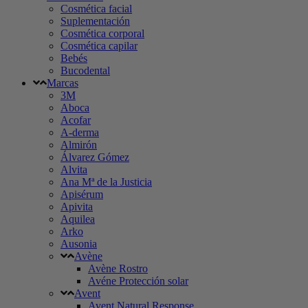
Cosmética facial
Suplementación
Cosmética corporal
Cosmética capilar
Bebés
Bucodental
Marcas
3M
Aboca
Acofar
A-derma
Almirón
Álvarez Gómez
Alvita
Ana Mª de la Justicia
Apisérum
Apivita
Aquilea
Arko
Ausonia
Avène
Avène Rostro
Avéne Protección solar
Avent
Avent Natural Response