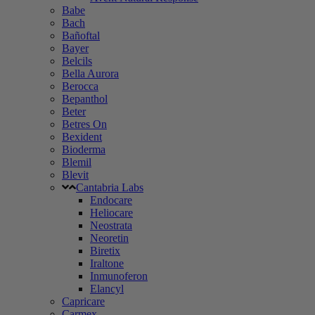
Babe
Bach
Bañoftal
Bayer
Belcils
Bella Aurora
Berocca
Bepanthol
Beter
Betres On
Bexident
Bioderma
Blemil
Blevit
Cantabria Labs
Endocare
Heliocare
Neostrata
Neoretin
Biretix
Iraltone
Inmunoferon
Elancyl
Capricare
Carmex