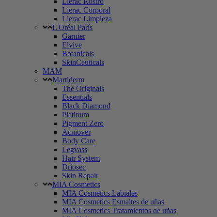
Lierac Rostro
Lierac Corporal
Lierac Limpieza
L'Oréal París
Garnier
Elvive
Botanicals
SkinCeuticals
MAM
Martiderm
The Originals
Essentials
Black Diamond
Platinum
Pigment Zero
Acniover
Body Care
Legvass
Hair System
Driosec
Skin Repair
MIA Cosmetics
MIA Cosmetics Labiales
MIA Cosmetics Esmaltes de uñas
MIA Cosmetics Tratamientos de uñas