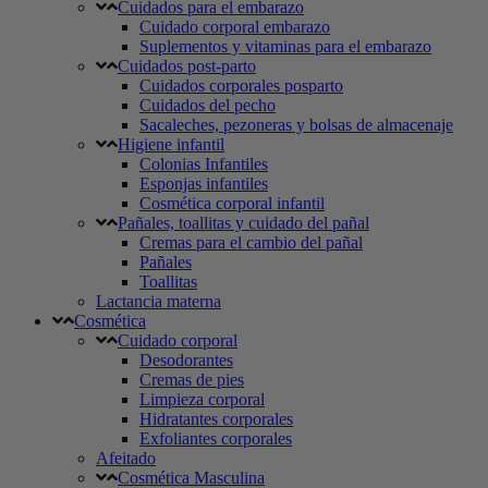
Cuidados para el embarazo
Cuidado corporal embarazo
Suplementos y vitaminas para el embarazo
Cuidados post-parto
Cuidados corporales posparto
Cuidados del pecho
Sacaleches, pezoneras y bolsas de almacenaje
Higiene infantil
Colonias Infantiles
Esponjas infantiles
Cosmética corporal infantil
Pañales, toallitas y cuidado del pañal
Cremas para el cambio del pañal
Pañales
Toallitas
Lactancia materna
Cosmética
Cuidado corporal
Desodorantes
Cremas de pies
Limpieza corporal
Hidratantes corporales
Exfoliantes corporales
Afeitado
Cosmética Masculina