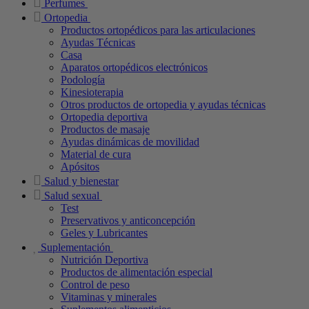
Perfumes
Ortopedia
Productos ortopédicos para las articulaciones
Ayudas Técnicas
Casa
Aparatos ortopédicos electrónicos
Podología
Kinesioterapia
Otros productos de ortopedia y ayudas técnicas
Ortopedia deportiva
Productos de masaje
Ayudas dinámicas de movilidad
Material de cura
Apósitos
Salud y bienestar
Salud sexual
Test
Preservativos y anticoncepción
Geles y Lubricantes
Suplementación
Nutrición Deportiva
Productos de alimentación especial
Control de peso
Vitaminas y minerales