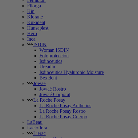
Femibion
Filorga
Kin
Klorane
Kukident
Hansaplast
Hero
Inca
ISDIN
Woman ISDIN
Fotoprotección
Isdinceutics
Ureadin
Isdinceutics Hyaluronic Moisture
Bexident
Jowaé
Jowaé Rostro
Jowaé Corporal
La Roche Posay
La Roche Posay Anthelios
La Roche Posay Rostro
La Roche Posay Cuerpo
LaBeau
Lactoflora
Lierac