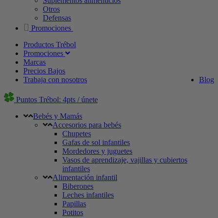
Suplementos alimenticios
Otros
Defensas
Promociones
Productos Trébol
Promociones
Marcas
Precios Bajos
Trabaja con nosotros
Blog
Puntos Trébol: 4pts / únete
Bebés y Mamás
Accesorios para bebés
Chupetes
Gafas de sol infantiles
Mordedores y juguetes
Vasos de aprendizaje, vajillas y cubiertos
infantiles
Alimentación infantil
Biberones
Leches infantiles
Papillas
Potitos