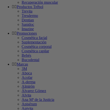
Recuperación muscular
Productos Trébol
Trevita
Tresdermo
Dentian
Sanidoc
Imazine
Promociones
Cosmética facial
Suplementación
Cosmética corporal
Cosmética capilar
Bebés
Bucodental
Marcas
3M
Aboca
Acofar
A-derma
Almirón
Álvarez Gómez
Alvita
Ana Mª de la Justicia
Apisérum
Apivita