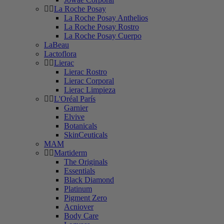
La Roche Posay
La Roche Posay Anthelios
La Roche Posay Rostro
La Roche Posay Cuerpo
LaBeau
Lactoflora
Lierac
Lierac Rostro
Lierac Corporal
Lierac Limpieza
L'Oréal París
Garnier
Elvive
Botanicals
SkinCeuticals
MAM
Martiderm
The Originals
Essentials
Black Diamond
Platinum
Pigment Zero
Acniover
Body Care