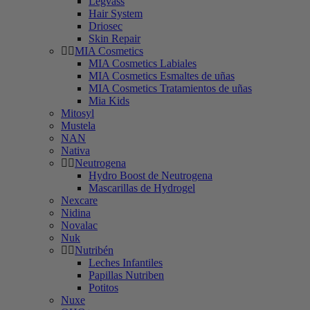
Legvass
Hair System
Driosec
Skin Repair
MIA Cosmetics
MIA Cosmetics Labiales
MIA Cosmetics Esmaltes de uñas
MIA Cosmetics Tratamientos de uñas
Mia Kids
Mitosyl
Mustela
NAN
Nativa
Neutrogena
Hydro Boost de Neutrogena
Mascarillas de Hydrogel
Nexcare
Nidina
Novalac
Nuk
Nutribén
Leches Infantiles
Papillas Nutriben
Potitos
Nuxe