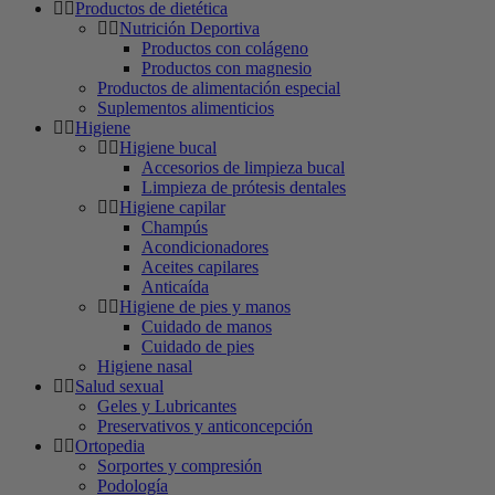
Productos de dietética
Nutrición Deportiva
Productos con colágeno
Productos con magnesio
Productos de alimentación especial
Suplementos alimenticios
Higiene
Higiene bucal
Accesorios de limpieza bucal
Limpieza de prótesis dentales
Higiene capilar
Champús
Acondicionadores
Aceites capilares
Anticaída
Higiene de pies y manos
Cuidado de manos
Cuidado de pies
Higiene nasal
Salud sexual
Geles y Lubricantes
Preservativos y anticoncepción
Ortopedia
Sorportes y compresión
Podología