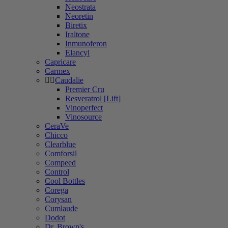
Neostrata
Neoretin
Biretix
Iraltone
Inmunoferon
Elancyl
Capricare
Carmex
Caudalie
Premier Cru
Resveratrol [Lift]
Vinoperfect
Vinosource
CeraVe
Chicco
Clearblue
Comforsil
Compeed
Control
Cool Bottles
Corega
Corysan
Cumlaude
Dodot
Dr. Brown's