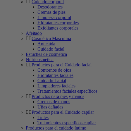
Cuidado corporal
Desodorantes
Cremas de pies
Limpieza corporal
Hidratantes corporales
Exfoliantes corporales
Afeitado
Cosmética Masculina
Anticaída
Cuidado facial
Estuches de cosmética
Nutricosmetica
Productos para el Cuidado facial
Contornos de ojos
Hidratantes faciales
Cuidado Labial
Limpiadores faciales
Tratamientos faciales específicos
Productos para pies y manos
Cremas de manos
Uñas dañadas
Productos para el Cuidado capilar
Tintes
Tratamientos específicos capilar
Productos para el cuidado íntimo