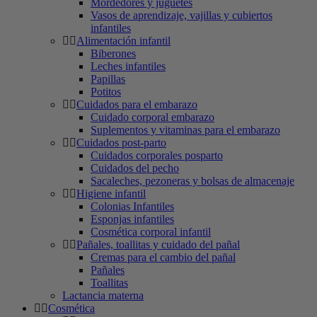
Mordedores y juguetes
Vasos de aprendizaje, vajillas y cubiertos
infantiles
Alimentación infantil
Biberones
Leches infantiles
Papillas
Potitos
Cuidados para el embarazo
Cuidado corporal embarazo
Suplementos y vitaminas para el embarazo
Cuidados post-parto
Cuidados corporales posparto
Cuidados del pecho
Sacaleches, pezoneras y bolsas de almacenaje
Higiene infantil
Colonias Infantiles
Esponjas infantiles
Cosmética corporal infantil
Pañales, toallitas y cuidado del pañal
Cremas para el cambio del pañal
Pañales
Toallitas
Lactancia materna
Cosmética