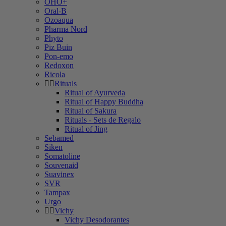
OHO+
Oral-B
Ozoaqua
Pharma Nord
Phyto
Piz Buin
Pon-emo
Redoxon
Ricola
Rituals
Ritual of Ayurveda
Ritual of Happy Buddha
Ritual of Sakura
Rituals - Sets de Regalo
Ritual of Jing
Sebamed
Siken
Somatoline
Souvenaid
Suavinex
SVR
Tampax
Urgo
Vichy
Vichy Desodorantes