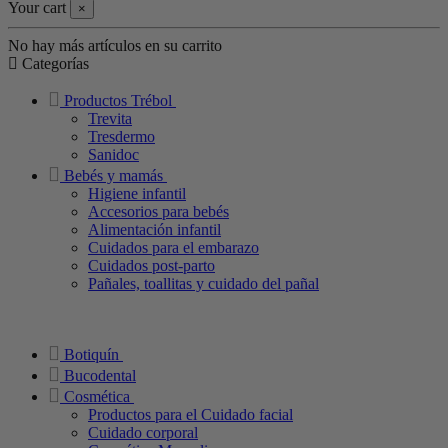
Your cart
×
No hay más artículos en su carrito
Categorías
Productos Trébol
Trevita
Tresdermo
Sanidoc
Bebés y mamás
Higiene infantil
Accesorios para bebés
Alimentación infantil
Cuidados para el embarazo
Cuidados post-parto
Pañales, toallitas y cuidado del pañal
Botiquín
Bucodental
Cosmética
Productos para el Cuidado facial
Cuidado corporal