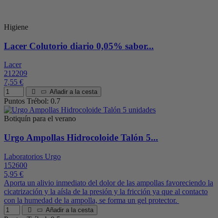
Higiene
Lacer Colutorio diario 0,05% sabor...
Lacer
212209
7,55 €
Añadir a la cesta
Puntos Trébol: 0.7
Botiquín para el verano
Urgo Ampollas Hidrocoloide Talón 5...
Laboratorios Urgo
152600
5,95 €
Aporta un alivio inmediato del dolor de las ampollas favoreciendo la
cicatrización y la aísla de la presión y la fricción ya que al contacto
con la humedad de la ampolla, se forma un gel protector.
Añadir a la cesta