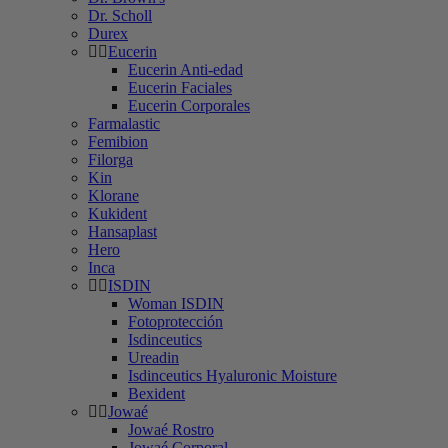
Dr. Scholl
Durex
Eucerin
Eucerin Anti-edad
Eucerin Faciales
Eucerin Corporales
Farmalastic
Femibion
Filorga
Kin
Klorane
Kukident
Hansaplast
Hero
Inca
ISDIN
Woman ISDIN
Fotoprotección
Isdinceutics
Ureadin
Isdinceutics Hyaluronic Moisture
Bexident
Jowaé
Jowaé Rostro
Jowaé Corporal