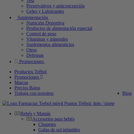
Test
Preservativos y anticoncepción
Geles y Lubricantes
Suplementación
Nutrición Deportiva
Productos de alimentación especial
Control de peso
Vitaminas y minerales
Suplementos alimenticios
Otros
Defensas
Promociones
Productos Trébol
Promociones
Marcas
Precios Bajos
Trabaja con nosotros
Blog
Puntos Trébol: 4pts / únete
Bebés y Mamás
Accesorios para bebés
Chupetes
Gafas de sol infantiles