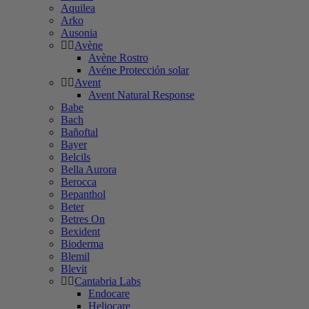
Aquilea
Arko
Ausonia
Avène
Avène Rostro
Avéne Protección solar
Avent
Avent Natural Response
Babe
Bach
Bañoftal
Bayer
Belcils
Bella Aurora
Berocca
Bepanthol
Beter
Betres On
Bexident
Bioderma
Blemil
Blevit
Cantabria Labs
Endocare
Heliocare