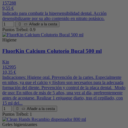
157288
9,55 €
Indicado para combatir la hipersensibilidad dental. Acción
desensibilizante por su alto contenido en nitrato potásico.
Añadir a la cesta
Puntos Trébol: 0.9
Higiene
FluorKin Calcium Colutorio Bucal 500 ml
Kin
162995
10,35 €
Indicaciones: Higiene oral. Prevención de la caries. Especialmente
en niños, ya que el calcio y fósforo son necesarios para la adecuada
formación del diente. Prevención y control de la placa dental. Modo
de uso: En niños de más de 5 años, una vez al día, preferentemente
antes de acostarse. Realizar 1 enjuague diario, tras el cepillado, con
15 ml del...
Añadir a la cesta
Puntos Trébol: 1
Geles higienizantes