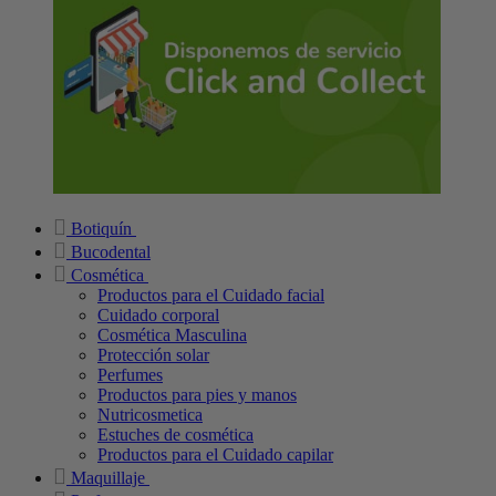
Botiquín
Bucodental
Cosmética
Productos para el Cuidado facial
Cuidado corporal
Cosmética Masculina
Protección solar
Perfumes
Productos para pies y manos
Nutricosmetica
Estuches de cosmética
Productos para el Cuidado capilar
Maquillaje