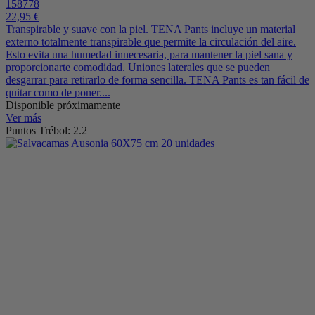
158778
22,95 €
Transpirable y suave con la piel. TENA Pants incluye un material
externo totalmente transpirable que permite la circulación del aire.
Esto evita una humedad innecesaria, para mantener la piel sana y
proporcionarte comodidad. Uniones laterales que se pueden
desgarrar para retirarlo de forma sencilla. TENA Pants es tan fácil de
quitar como de poner....
Disponible próximamente
Ver más
Puntos Trébol: 2.2