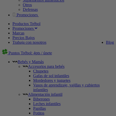
Suplementos alimenticios
Otros
Defensas
Promociones
Productos Trébol
Promociones
Marcas
Precios Bajos
Trabaja con nosotros
Blog
Puntos Trébol: 4pts / únete
Bebés y Mamás
Accesorios para bebés
Chupetes
Gafas de sol infantiles
Mordedores y juguetes
Vasos de aprendizaje, vajillas y cubiertos
infantiles
Alimentación infantil
Biberones
Leches infantiles
Papillas
Potitos