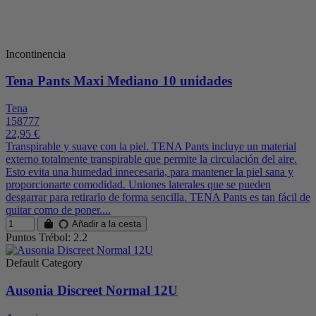
Incontinencia
Tena Pants Maxi Mediano 10 unidades
Tena
158777
22,95 €
Transpirable y suave con la piel. TENA Pants incluye un material
externo totalmente transpirable que permite la circulación del aire.
Esto evita una humedad innecesaria, para mantener la piel sana y
proporcionarte comodidad. Uniones laterales que se pueden
desgarrar para retirarlo de forma sencilla. TENA Pants es tan fácil de
quitar como de poner....
Añadir a la cesta
Puntos Trébol: 2.2
Default Category
Ausonia Discreet Normal 12U