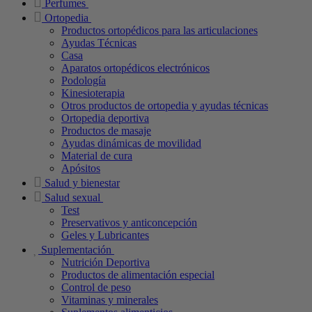
Perfumes
Ortopedia
Productos ortopédicos para las articulaciones
Ayudas Técnicas
Casa
Aparatos ortopédicos electrónicos
Podología
Kinesioterapia
Otros productos de ortopedia y ayudas técnicas
Ortopedia deportiva
Productos de masaje
Ayudas dinámicas de movilidad
Material de cura
Apósitos
Salud y bienestar
Salud sexual
Test
Preservativos y anticoncepción
Geles y Lubricantes
Suplementación
Nutrición Deportiva
Productos de alimentación especial
Control de peso
Vitaminas y minerales