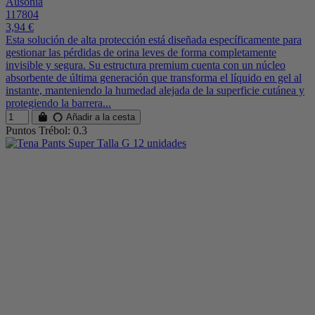
Ausonia
117804
3,94 €
Esta solución de alta protección está diseñada específicamente para
gestionar las pérdidas de orina leves de forma completamente
invisible y segura. Su estructura premium cuenta con un núcleo
absorbente de última generación que transforma el líquido en gel al
instante, manteniendo la humedad alejada de la superficie cutánea y
protegiendo la barrera...
Añadir a la cesta
Puntos Trébol: 0.3