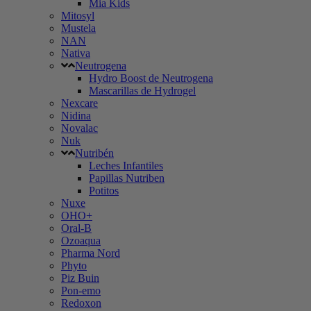
Mia Kids
Mitosyl
Mustela
NAN
Nativa
Neutrogena
Hydro Boost de Neutrogena
Mascarillas de Hydrogel
Nexcare
Nidina
Novalac
Nuk
Nutribén
Leches Infantiles
Papillas Nutriben
Potitos
Nuxe
OHO+
Oral-B
Ozoaqua
Pharma Nord
Phyto
Piz Buin
Pon-emo
Redoxon