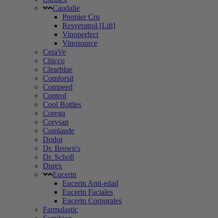
Caudalie
Premier Cru
Resveratrol [Lift]
Vinoperfect
Vinosource
CeraVe
Chicco
Clearblue
Comforsil
Compeed
Control
Cool Bottles
Corega
Corysan
Cumlaude
Dodot
Dr. Brown's
Dr. Scholl
Durex
Eucerin
Eucerin Anti-edad
Eucerin Faciales
Eucerin Corporales
Farmalastic