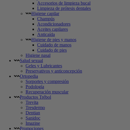
Accesorios de limpieza bucal
Limpieza de prótesis dentales
Higiene capilar
Champús
Acondicionadores
Aceites capilares
Anticaída
Higiene de pies y manos
Cuidado de manos
Cuidado de pies
Higiene nasal
Salud sexual
Geles y Lubricantes
Preservativos y anticoncepción
Ortopedia
Sorportes y compresión
Podología
Recuperación muscular
Productos Trébol
Trevita
Tresdermo
Dentian
Sanidoc
Imazine
Promociones