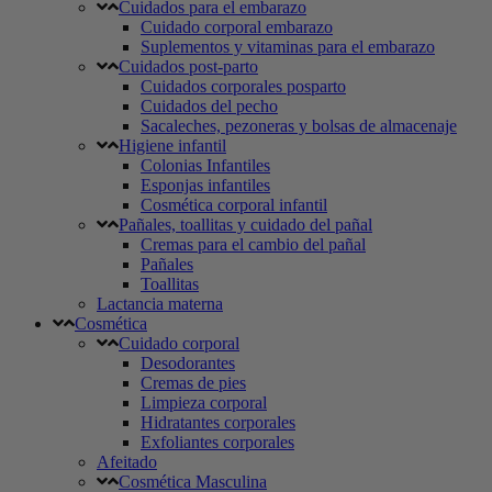
Cuidados para el embarazo
Cuidado corporal embarazo
Suplementos y vitaminas para el embarazo
Cuidados post-parto
Cuidados corporales posparto
Cuidados del pecho
Sacaleches, pezoneras y bolsas de almacenaje
Higiene infantil
Colonias Infantiles
Esponjas infantiles
Cosmética corporal infantil
Pañales, toallitas y cuidado del pañal
Cremas para el cambio del pañal
Pañales
Toallitas
Lactancia materna
Cosmética
Cuidado corporal
Desodorantes
Cremas de pies
Limpieza corporal
Hidratantes corporales
Exfoliantes corporales
Afeitado
Cosmética Masculina