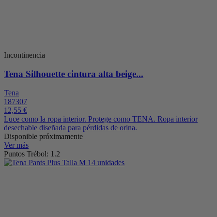
Incontinencia
Tena Silhouette cintura alta beige...
Tena
187307
12,55 €
Luce como la ropa interior. Protege como TENA. Ropa interior
desechable diseñada para pérdidas de orina.
Disponible próximamente
Ver más
Puntos Trébol: 1.2