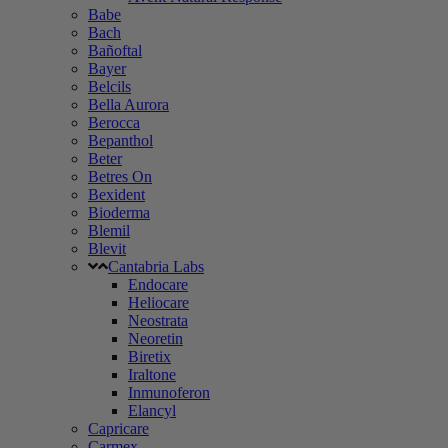
Babe
Bach
Bañoftal
Bayer
Belcils
Bella Aurora
Berocca
Bepanthol
Beter
Betres On
Bexident
Bioderma
Blemil
Blevit
Cantabria Labs
Endocare
Heliocare
Neostrata
Neoretin
Biretix
Iraltone
Inmunoferon
Elancyl
Capricare
Carmex