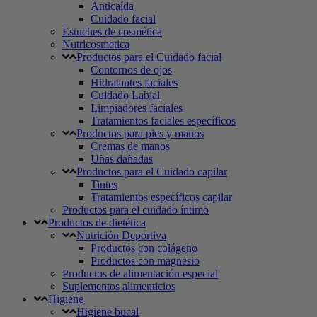
Anticaída
Cuidado facial
Estuches de cosmética
Nutricosmetica
Productos para el Cuidado facial
Contornos de ojos
Hidratantes faciales
Cuidado Labial
Limpiadores faciales
Tratamientos faciales específicos
Productos para pies y manos
Cremas de manos
Uñas dañadas
Productos para el Cuidado capilar
Tintes
Tratamientos específicos capilar
Productos para el cuidado íntimo
Productos de dietética
Nutrición Deportiva
Productos con colágeno
Productos con magnesio
Productos de alimentación especial
Suplementos alimenticios
Higiene
Higiene bucal