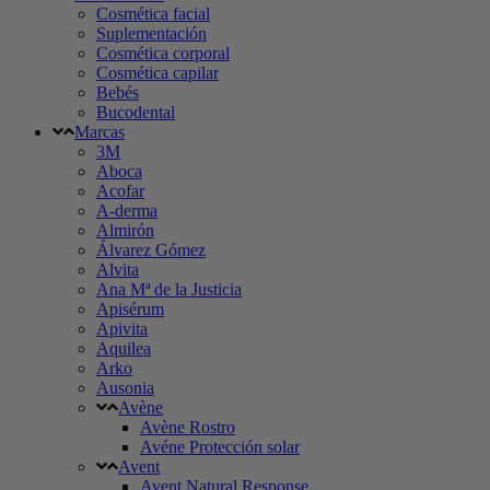
Cosmética facial
Suplementación
Cosmética corporal
Cosmética capilar
Bebés
Bucodental
Marcas
3M
Aboca
Acofar
A-derma
Almirón
Álvarez Gómez
Alvita
Ana Mª de la Justicia
Apisérum
Apivita
Aquilea
Arko
Ausonia
Avène
Avène Rostro
Avéne Protección solar
Avent
Avent Natural Response