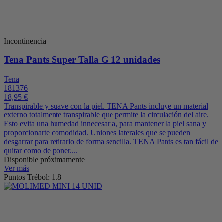
Incontinencia
Tena Pants Super Talla G 12 unidades
Tena
181376
18,95 €
Transpirable y suave con la piel. TENA Pants incluye un material
externo totalmente transpirable que permite la circulación del aire.
Esto evita una humedad innecesaria, para mantener la piel sana y
proporcionarte comodidad. Uniones laterales que se pueden
desgarrar para retirarlo de forma sencilla. TENA Pants es tan fácil de
quitar como de poner....
Disponible próximamente
Ver más
Puntos Trébol: 1.8