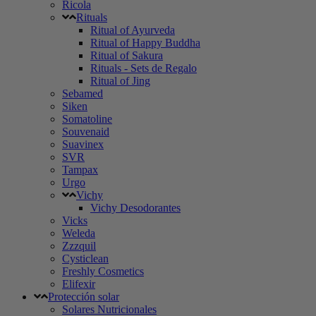
Ricola
Rituals
Ritual of Ayurveda
Ritual of Happy Buddha
Ritual of Sakura
Rituals - Sets de Regalo
Ritual of Jing
Sebamed
Siken
Somatoline
Souvenaid
Suavinex
SVR
Tampax
Urgo
Vichy
Vichy Desodorantes
Vicks
Weleda
Zzzquil
Cysticlean
Freshly Cosmetics
Elifexir
Protección solar
Solares Nutricionales