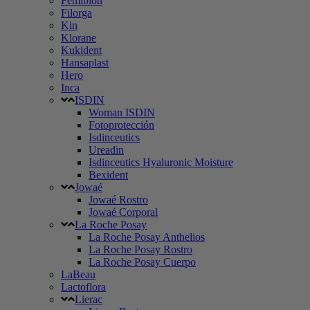
Femibion
Filorga
Kin
Klorane
Kukident
Hansaplast
Hero
Inca
ISDIN
Woman ISDIN
Fotoprotección
Isdinceutics
Ureadin
Isdinceutics Hyaluronic Moisture
Bexident
Jowaé
Jowaé Rostro
Jowaé Corporal
La Roche Posay
La Roche Posay Anthelios
La Roche Posay Rostro
La Roche Posay Cuerpo
LaBeau
Lactoflora
Lierac