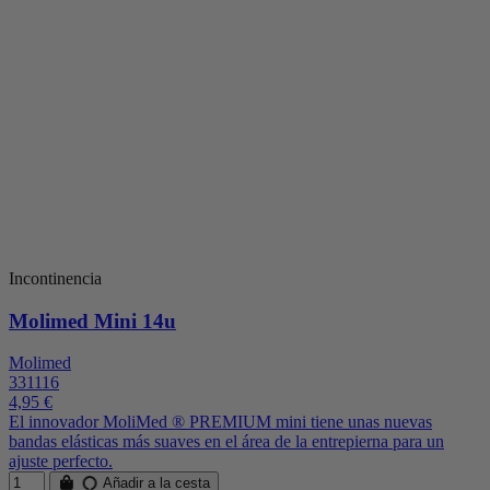
Incontinencia
Molimed Mini 14u
Molimed
331116
4,95 €
El innovador MoliMed ® PREMIUM mini tiene unas nuevas
bandas elásticas más suaves en el área de la entrepierna para un
ajuste perfecto.
Añadir a la cesta