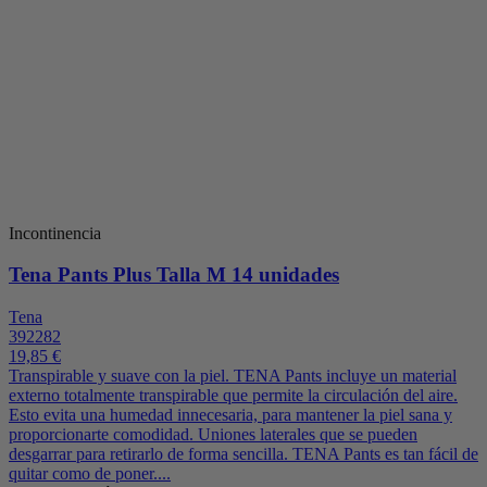
Incontinencia
Tena Pants Plus Talla M 14 unidades
Tena
392282
19,85 €
Transpirable y suave con la piel. TENA Pants incluye un material
externo totalmente transpirable que permite la circulación del aire.
Esto evita una humedad innecesaria, para mantener la piel sana y
proporcionarte comodidad. Uniones laterales que se pueden
desgarrar para retirarlo de forma sencilla. TENA Pants es tan fácil de
quitar como de poner....