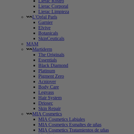
Lierac Rostro
Lierac Corporal
Lierac Limpieza
L'Oréal París
Garnier
Elvive
Botanicals
SkinCeuticals
MAM
Martiderm
The Originals
Essentials
Black Diamond
Platinum
Pigment Zero
Acniover
Body Care
Legvass
Hair System
Driosec
Skin Repair
MIA Cosmetics
MIA Cosmetics Labiales
MIA Cosmetics Esmaltes de uñas
MIA Cosmetics Tratamientos de uñas