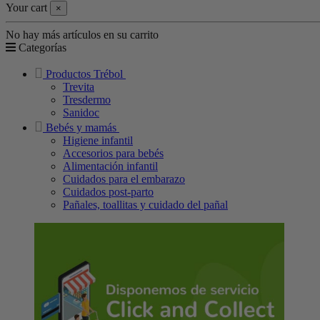
Your cart
×
No hay más artículos en su carrito
Categorías
Productos Trébol
Trevita
Tresdermo
Sanidoc
Bebés y mamás
Higiene infantil
Accesorios para bebés
Alimentación infantil
Cuidados para el embarazo
Cuidados post-parto
Pañales, toallitas y cuidado del pañal