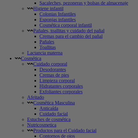
Sacaleches, pezoneras y bolsas de almacenaje
Higiene infantil
Colonias Infantiles
Esponjas infantiles
Cosmética corporal infantil
Pañales, toallitas y cuidado del pañal
Cremas para el cambio del pañal
Pañales
Toallitas
Lactancia materna
Cosmética
Cuidado corporal
Desodorantes
Cremas de pies
Limpieza corporal
Hidratantes corporales
Exfoliantes corporales
Afeitado
Cosmética Masculina
Anticaída
Cuidado facial
Estuches de cosmética
Nutricosmetica
Productos para el Cuidado facial
Contornos de ojos