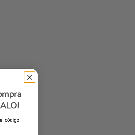
compra
GALO!
 el código