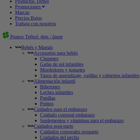
Productos Trébol
Promociones
Marcas
Precios Bajos
Trabaja con nosotros
Puntos Trébol: 4pts / únete
Bebés y Mamás
Accesorios para bebés
Chupetes
Gafas de sol infantiles
Mordedores y juguetes
Vasos de aprendizaje, vajillas y cubiertos infantiles
Alimentación infantil
Biberones
Leches infantiles
Papillas
Potitos
Cuidados para el embarazo
Cuidado corporal embarazo
Suplementos y vitaminas para el embarazo
Cuidados post-parto
Cuidados corporales posparto
Cuidados del pecho