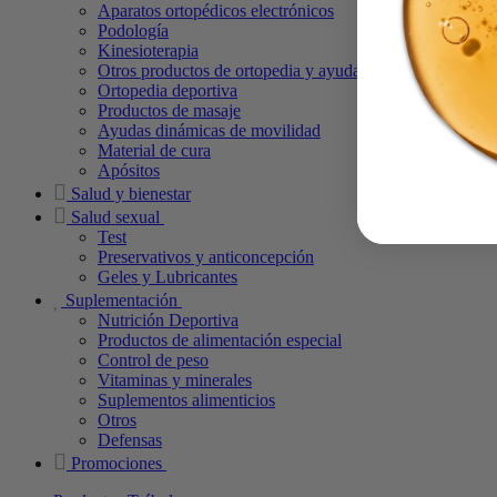
Aparatos ortopédicos electrónicos
Podología
Kinesioterapia
Otros productos de ortopedia y ayudas técnicas
Ortopedia deportiva
Productos de masaje
Ayudas dinámicas de movilidad
Material de cura
Apósitos
Salud y bienestar
Salud sexual
Test
Preservativos y anticoncepción
Geles y Lubricantes
Suplementación
Nutrición Deportiva
Productos de alimentación especial
Control de peso
Vitaminas y minerales
Suplementos alimenticios
Otros
Defensas
Promociones