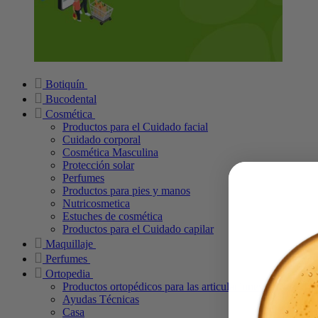
Botiquín
Bucodental
Cosmética
Productos para el Cuidado facial
Cuidado corporal
Cosmética Masculina
Protección solar
Perfumes
Productos para pies y manos
Nutricosmetica
Estuches de cosmética
Productos para el Cuidado capilar
Maquillaje
Perfumes
Ortopedia
Productos ortopédicos para las articulaciones
Ayudas Técnicas
Casa