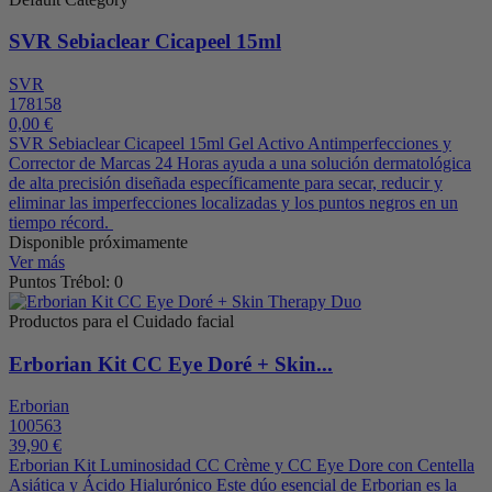
SVR Sebiaclear Cicapeel 15ml
SVR
178158
0,00 €
SVR Sebiaclear Cicapeel 15ml Gel Activo Antimperfecciones y
Corrector de Marcas 24 Horas ayuda a una solución dermatológica
de alta precisión diseñada específicamente para secar, reducir y
eliminar las imperfecciones localizadas y los puntos negros en un
tiempo récord.
Disponible próximamente
Ver más
Puntos Trébol: 0
Productos para el Cuidado facial
Erborian Kit CC Eye Doré + Skin...
Erborian
100563
39,90 €
Erborian Kit Luminosidad CC Crème y CC Eye Dore con Centella
Asiática y Ácido Hialurónico Este dúo esencial de Erborian es la