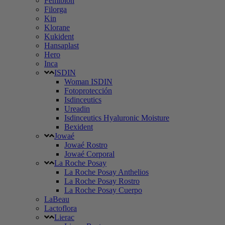
Femibion
Filorga
Kin
Klorane
Kukident
Hansaplast
Hero
Inca
ISDIN
Woman ISDIN
Fotoprotección
Isdinceutics
Ureadin
Isdinceutics Hyaluronic Moisture
Bexident
Jowaé
Jowaé Rostro
Jowaé Corporal
La Roche Posay
La Roche Posay Anthelios
La Roche Posay Rostro
La Roche Posay Cuerpo
LaBeau
Lactoflora
Lierac