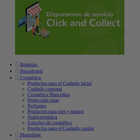
Botiquín
Bucodental
Cosmética
Productos para el Cuidado facial
Cuidado corporal
Cosmética Masculina
Protección solar
Perfumes
Productos para pies y manos
Nutricosmetica
Estuches de cosmética
Productos para el Cuidado capilar
Maquillaje