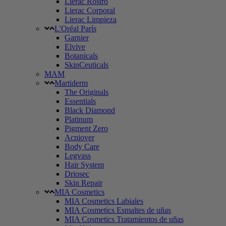
Lierac Rostro
Lierac Corporal
Lierac Limpieza
L'Oréal París
Garnier
Elvive
Botanicals
SkinCeuticals
MAM
Martiderm
The Originals
Essentials
Black Diamond
Platinum
Pigment Zero
Acniover
Body Care
Legvass
Hair System
Driosec
Skin Repair
MIA Cosmetics
MIA Cosmetics Labiales
MIA Cosmetics Esmaltes de uñas
MIA Cosmetics Tratamientos de uñas