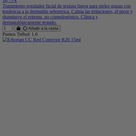
16,75 €
Tratamiento regulador facial de textura ligera para pieles grasas con
tendencia a la dermatitis seborreica. Calma las irritaciones, el picor y
disminuye el eritema. no comedogénico. Clínica y
dermatológicamente testado.
Añadir a la cesta
Puntos Trébol: 1.6