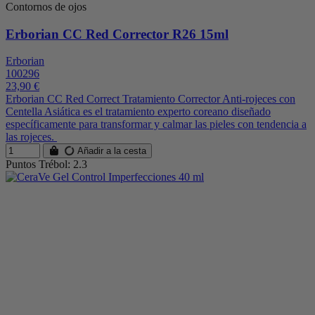
Contornos de ojos
Erborian CC Red Corrector R26 15ml
Erborian
100296
23,90 €
Erborian CC Red Correct Tratamiento Corrector Anti-rojeces con
Centella Asiática es el tratamiento experto coreano diseñado
específicamente para transformar y calmar las pieles con tendencia a
las rojeces.
Añadir a la cesta
Puntos Trébol: 2.3