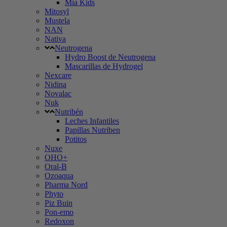
Mia Kids
Mitosyl
Mustela
NAN
Nativa
Neutrogena
Hydro Boost de Neutrogena
Mascarillas de Hydrogel
Nexcare
Nidina
Novalac
Nuk
Nutribén
Leches Infantiles
Papillas Nutriben
Potitos
Nuxe
OHO+
Oral-B
Ozoaqua
Pharma Nord
Phyto
Piz Buin
Pon-emo
Redoxon