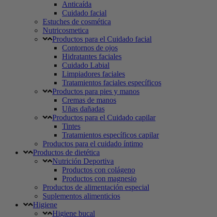
Anticaída
Cuidado facial
Estuches de cosmética
Nutricosmetica
Productos para el Cuidado facial
Contornos de ojos
Hidratantes faciales
Cuidado Labial
Limpiadores faciales
Tratamientos faciales específicos
Productos para pies y manos
Cremas de manos
Uñas dañadas
Productos para el Cuidado capilar
Tintes
Tratamientos específicos capilar
Productos para el cuidado íntimo
Productos de dietética
Nutrición Deportiva
Productos con colágeno
Productos con magnesio
Productos de alimentación especial
Suplementos alimenticios
Higiene
Higiene bucal