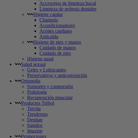
Accesorios de limpieza bucal
Limpieza de prótesis dentales
Higiene capilar
Champús
Acondicionadores
Aceites capilares
Anticaída
Higiene de pies y manos
Cuidado de manos
Cuidado de pies
Higiene nasal
Salud sexual
Geles y Lubricantes
Preservativos y anticoncepción
Ortopedia
Sorportes y compresión
Podología
Recuperación muscular
Productos Trébol
Trevita
Tresdermo
Dentian
Sanidoc
Imazine
Promociones