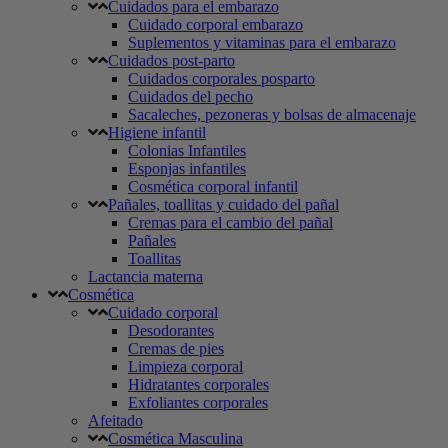
Cuidados para el embarazo
Cuidado corporal embarazo
Suplementos y vitaminas para el embarazo
Cuidados post-parto
Cuidados corporales posparto
Cuidados del pecho
Sacaleches, pezoneras y bolsas de almacenaje
Higiene infantil
Colonias Infantiles
Esponjas infantiles
Cosmética corporal infantil
Pañales, toallitas y cuidado del pañal
Cremas para el cambio del pañal
Pañales
Toallitas
Lactancia materna
Cosmética
Cuidado corporal
Desodorantes
Cremas de pies
Limpieza corporal
Hidratantes corporales
Exfoliantes corporales
Afeitado
Cosmética Masculina