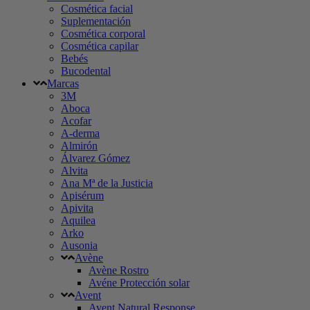
Cosmética facial
Suplementación
Cosmética corporal
Cosmética capilar
Bebés
Bucodental
Marcas
3M
Aboca
Acofar
A-derma
Almirón
Álvarez Gómez
Alvita
Ana Mª de la Justicia
Apisérum
Apivita
Aquilea
Arko
Ausonia
Avène
Avène Rostro
Avéne Protección solar
Avent
Avent Natural Response