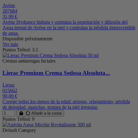
Avène
207684
31,99 €
Avène Hydrance hidrata y optimiza la penetración y difusión del
Agua termal de Avène en la piel y controlan la pérdida imperceptible
de agua.
Disponible próximamente
Ver más
Puntos Trébol: 3.1
Cremas antiarrugas faciales
Lierac Premium Crema Sedosa Absoluta...
Lierac
015662
90,00 €
Corrige todos los signos de la edad: arrugas, relajamiento, pérdida
de densidad, manchas, textura de la piel irregular.
Añadir a la cesta
Puntos Trébol: 9
Default Category