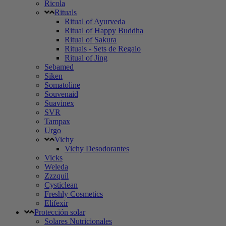
Ricola
Rituals
Ritual of Ayurveda
Ritual of Happy Buddha
Ritual of Sakura
Rituals - Sets de Regalo
Ritual of Jing
Sebamed
Siken
Somatoline
Souvenaid
Suavinex
SVR
Tampax
Urgo
Vichy
Vichy Desodorantes
Vicks
Weleda
Zzzquil
Cysticlean
Freshly Cosmetics
Elifexir
Protección solar
Solares Nutricionales