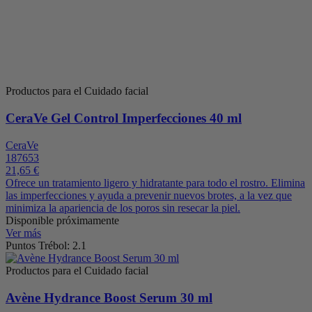
Productos para el Cuidado facial
CeraVe Gel Control Imperfecciones 40 ml
CeraVe
187653
21,65 €
Ofrece un tratamiento ligero y hidratante para todo el rostro. Elimina
las imperfecciones y ayuda a prevenir nuevos brotes, a la vez que
minimiza la apariencia de los poros sin resecar la piel.
Disponible próximamente
Ver más
Puntos Trébol: 2.1
Productos para el Cuidado facial
Avène Hydrance Boost Serum 30 ml