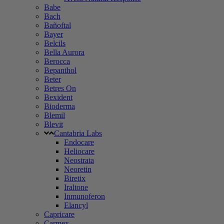
Babe
Bach
Bañoftal
Bayer
Belcils
Bella Aurora
Berocca
Bepanthol
Beter
Betres On
Bexident
Bioderma
Blemil
Blevit
Cantabria Labs
Endocare
Heliocare
Neostrata
Neoretin
Biretix
Iraltone
Inmunoferon
Elancyl
Capricare
Carmex