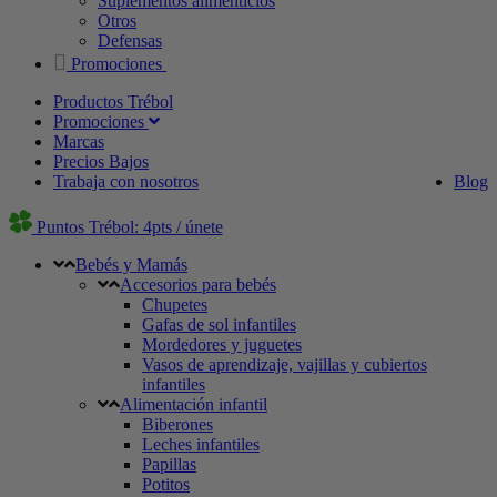
Suplementos alimenticios
Otros
Defensas
Promociones
Productos Trébol
Promociones
Marcas
Precios Bajos
Trabaja con nosotros
Blog
Puntos Trébol: 4pts / únete
Bebés y Mamás
Accesorios para bebés
Chupetes
Gafas de sol infantiles
Mordedores y juguetes
Vasos de aprendizaje, vajillas y cubiertos
infantiles
Alimentación infantil
Biberones
Leches infantiles
Papillas
Potitos