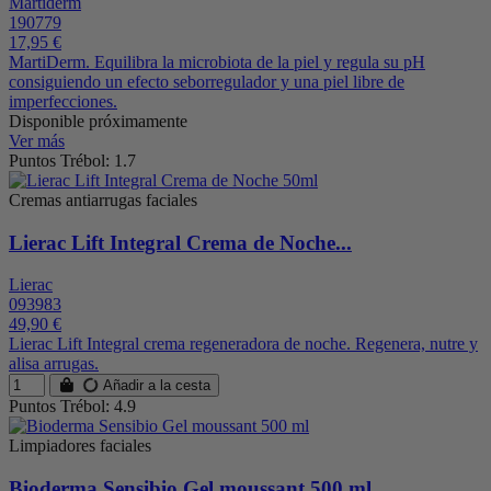
Martiderm
190779
17,95 €
MartiDerm. Equilibra la microbiota de la piel y regula su pH
consiguiendo un efecto seborregulador y una piel libre de
imperfecciones.
Disponible próximamente
Ver más
Puntos Trébol: 1.7
Cremas antiarrugas faciales
Lierac Lift Integral Crema de Noche...
Lierac
093983
49,90 €
Lierac Lift Integral crema regeneradora de noche. Regenera, nutre y
alisa arrugas.
Añadir a la cesta
Puntos Trébol: 4.9
Limpiadores faciales
Bioderma Sensibio Gel moussant 500 ml