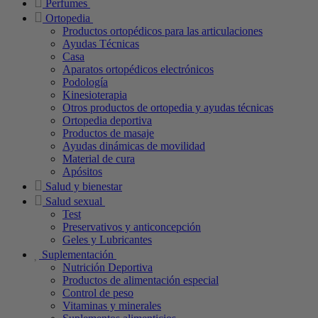
Perfumes
Ortopedia
Productos ortopédicos para las articulaciones
Ayudas Técnicas
Casa
Aparatos ortopédicos electrónicos
Podología
Kinesioterapia
Otros productos de ortopedia y ayudas técnicas
Ortopedia deportiva
Productos de masaje
Ayudas dinámicas de movilidad
Material de cura
Apósitos
Salud y bienestar
Salud sexual
Test
Preservativos y anticoncepción
Geles y Lubricantes
Suplementación
Nutrición Deportiva
Productos de alimentación especial
Control de peso
Vitaminas y minerales