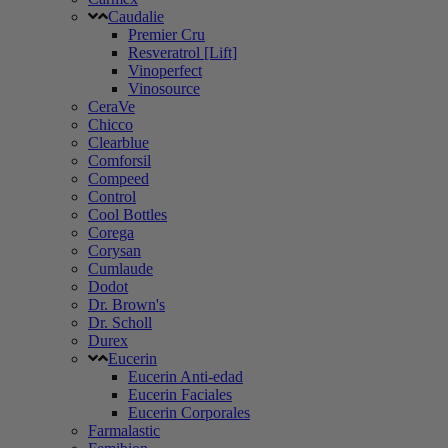
Caudalie
Premier Cru
Resveratrol [Lift]
Vinoperfect
Vinosource
CeraVe
Chicco
Clearblue
Comforsil
Compeed
Control
Cool Bottles
Corega
Corysan
Cumlaude
Dodot
Dr. Brown's
Dr. Scholl
Durex
Eucerin
Eucerin Anti-edad
Eucerin Faciales
Eucerin Corporales
Farmalastic