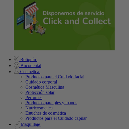
Botiquín
Bucodental
Cosmética
Productos para el Cuidado facial
Cuidado corporal
Cosmética Masculina
Protección solar
Perfumes
Productos para pies y manos
Nutricosmetica
Estuches de cosmética
Productos para el Cuidado capilar
Maquillaje