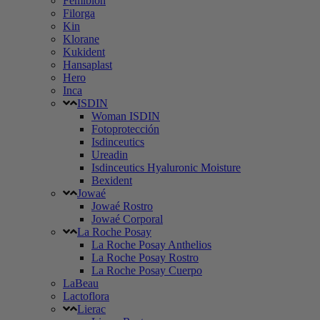
Femibion
Filorga
Kin
Klorane
Kukident
Hansaplast
Hero
Inca
ISDIN
Woman ISDIN
Fotoprotección
Isdinceutics
Ureadin
Isdinceutics Hyaluronic Moisture
Bexident
Jowaé
Jowaé Rostro
Jowaé Corporal
La Roche Posay
La Roche Posay Anthelios
La Roche Posay Rostro
La Roche Posay Cuerpo
LaBeau
Lactoflora
Lierac