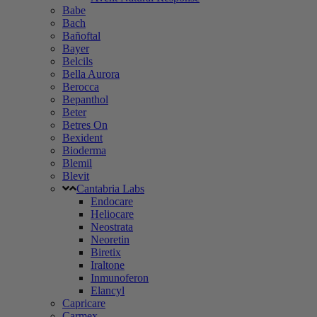
Babe
Bach
Bañoftal
Bayer
Belcils
Bella Aurora
Berocca
Bepanthol
Beter
Betres On
Bexident
Bioderma
Blemil
Blevit
Cantabria Labs
Endocare
Heliocare
Neostrata
Neoretin
Biretix
Iraltone
Inmunoferon
Elancyl
Capricare
Carmex