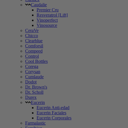
Caudalie
Premier Cru
Resveratrol [Lift]
Vinoperfect
Vinosource
CeraVe
Chicco
Clearblue
Comforsil
Compeed
Control
Cool Bottles
Corega
Corysan
Cumlaude
Dodot
Dr. Brown's
Dr. Scholl
Durex
Eucerin
Eucerin Anti-edad
Eucerin Faciales
Eucerin Corporales
Farmalastic