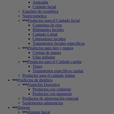
Anticaída
Cuidado facial
Estuches de cosmética
Nutricosmetica
Productos para el Cuidado facial
Contornos de ojos
Hidratantes faciales
Cuidado Labial
Limpiadores faciales
Tratamientos faciales específicos
Productos para pies y manos
Cremas de manos
Uñas dañadas
Productos para el Cuidado capilar
Tintes
Tratamientos específicos capilar
Productos para el cuidado íntimo
Productos de dietética
Nutrición Deportiva
Productos con colágeno
Productos con magnesio
Productos de alimentación especial
Suplementos alimenticios
Higiene
Higiene bucal