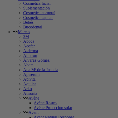
Cosmética facial
Suplementación
Cosmética corporal
Cosmética capilar
Bebés
Bucodental
Marcas
3M
Aboca
Acofar
A-derma
Almirón
Álvarez Gómez
Alvita
Ana Mª de la Justicia
Apisérum
Apivita
Aquilea
Arko
Ausonia
Avène
Avène Rostro
Avéne Protección solar
Avent
Avent Natural Response