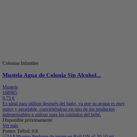
Colonias Infantiles
Mustela Agua de Colonia Sin Alcohol...
Mustela
168985
8,75 €
Es ideal para utilizar después del baño, ya que su aroma es muy
suave y agradable, convirtiéndose en uno de los productos
indispensables a utilizar para los cuidados del bebé.
Disponible próximamente
Ver más
Puntos Trébol: 0.8