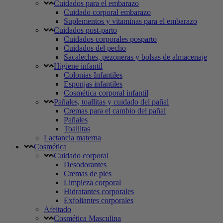
Cuidados para el embarazo
Cuidado corporal embarazo
Suplementos y vitaminas para el embarazo
Cuidados post-parto
Cuidados corporales posparto
Cuidados del pecho
Sacaleches, pezoneras y bolsas de almacenaje
Higiene infantil
Colonias Infantiles
Esponjas infantiles
Cosmética corporal infantil
Pañales, toallitas y cuidado del pañal
Cremas para el cambio del pañal
Pañales
Toallitas
Lactancia materna
Cosmética
Cuidado corporal
Desodorantes
Cremas de pies
Limpieza corporal
Hidratantes corporales
Exfoliantes corporales
Afeitado
Cosmética Masculina