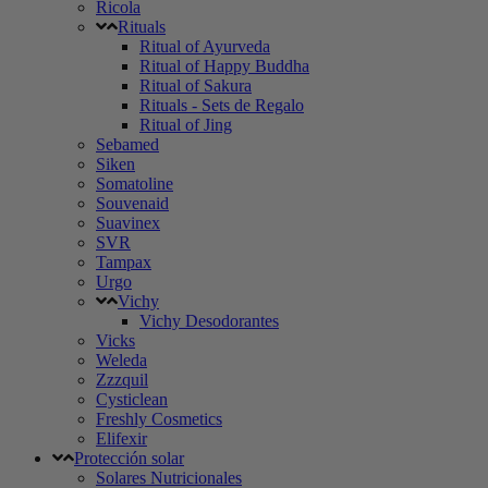
Ricola
Rituals
Ritual of Ayurveda
Ritual of Happy Buddha
Ritual of Sakura
Rituals - Sets de Regalo
Ritual of Jing
Sebamed
Siken
Somatoline
Souvenaid
Suavinex
SVR
Tampax
Urgo
Vichy
Vichy Desodorantes
Vicks
Weleda
Zzzquil
Cysticlean
Freshly Cosmetics
Elifexir
Protección solar
Solares Nutricionales