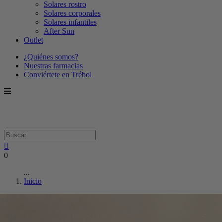
Solares rostro
Solares corporales
Solares infantiles
After Sun
Outlet
¿Quiénes somos?
Nuestras farmacias
Conviértete en Trébol
0
...
Inicio