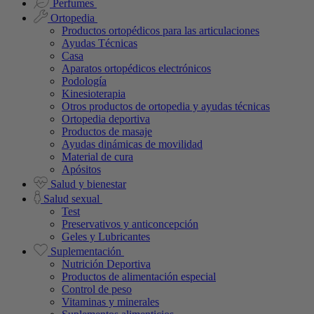
Perfumes
Ortopedia
Productos ortopédicos para las articulaciones
Ayudas Técnicas
Casa
Aparatos ortopédicos electrónicos
Podología
Kinesioterapia
Otros productos de ortopedia y ayudas técnicas
Ortopedia deportiva
Productos de masaje
Ayudas dinámicas de movilidad
Material de cura
Apósitos
Salud y bienestar
Salud sexual
Test
Preservativos y anticoncepción
Geles y Lubricantes
Suplementación
Nutrición Deportiva
Productos de alimentación especial
Control de peso
Vitaminas y minerales