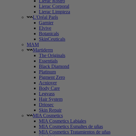
Lierac Rostro
Lierac Corporal
Lierac Limpieza
L'Oréal París
Garnier
Elvive
Botanicals
SkinCeuticals
MAM
Martiderm
The Originals
Essentials
Black Diamond
Platinum
Pigment Zero
Acniover
Body Care
Legvass
Hair System
Driosec
Skin Repair
MIA Cosmetics
MIA Cosmetics Labiales
MIA Cosmetics Esmaltes de uñas
MIA Cosmetics Tratamientos de uñas