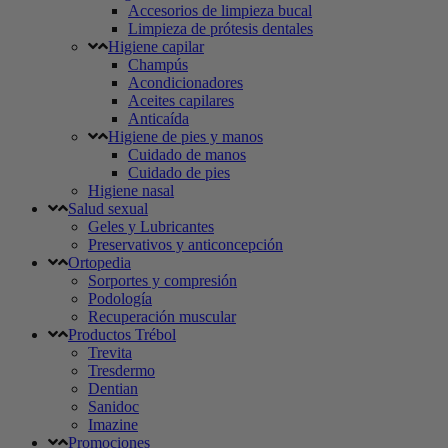
Accesorios de limpieza bucal
Limpieza de prótesis dentales
Higiene capilar
Champús
Acondicionadores
Aceites capilares
Anticaída
Higiene de pies y manos
Cuidado de manos
Cuidado de pies
Higiene nasal
Salud sexual
Geles y Lubricantes
Preservativos y anticoncepción
Ortopedia
Sorportes y compresión
Podología
Recuperación muscular
Productos Trébol
Trevita
Tresdermo
Dentian
Sanidoc
Imazine
Promociones