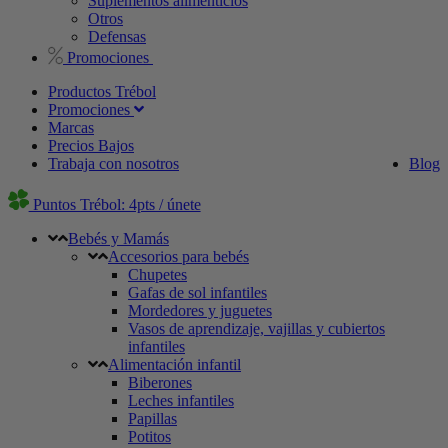
Suplementos alimenticios
Otros
Defensas
Promociones
Productos Trébol
Promociones
Marcas
Precios Bajos
Trabaja con nosotros
Blog
Puntos Trébol: 4pts / únete
Bebés y Mamás
Accesorios para bebés
Chupetes
Gafas de sol infantiles
Mordedores y juguetes
Vasos de aprendizaje, vajillas y cubiertos
infantiles
Alimentación infantil
Biberones
Leches infantiles
Papillas
Potitos