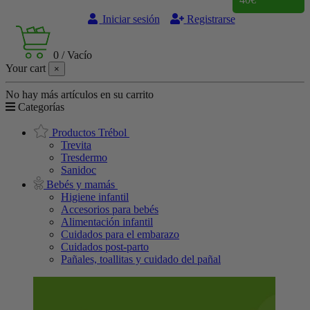
Iniciar sesión
Registrarse
0
/
Vacío
Your cart
×
No hay más artículos en su carrito
Categorías
Productos Trébol
Trevita
Tresdermo
Sanidoc
Bebés y mamás
Higiene infantil
Accesorios para bebés
Alimentación infantil
Cuidados para el embarazo
Cuidados post-parto
Pañales, toallitas y cuidado del pañal