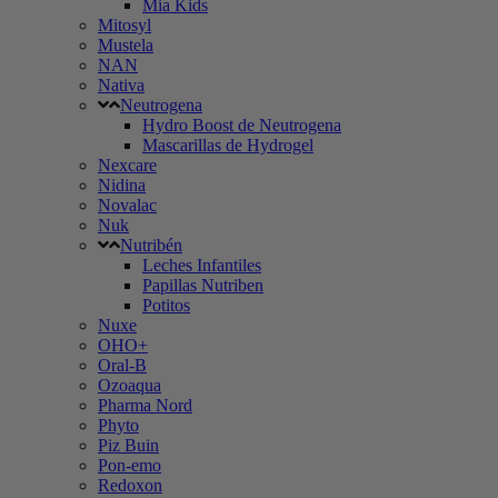
Mia Kids
Mitosyl
Mustela
NAN
Nativa
Neutrogena
Hydro Boost de Neutrogena
Mascarillas de Hydrogel
Nexcare
Nidina
Novalac
Nuk
Nutribén
Leches Infantiles
Papillas Nutriben
Potitos
Nuxe
OHO+
Oral-B
Ozoaqua
Pharma Nord
Phyto
Piz Buin
Pon-emo
Redoxon