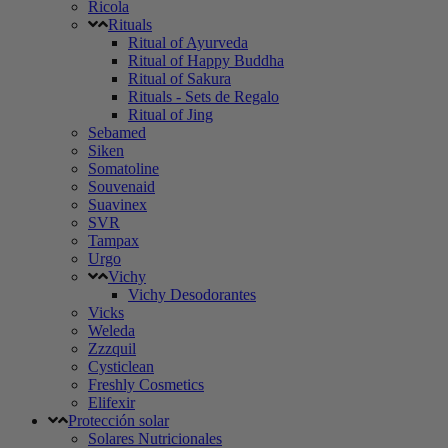
Ricola
Rituals
Ritual of Ayurveda
Ritual of Happy Buddha
Ritual of Sakura
Rituals - Sets de Regalo
Ritual of Jing
Sebamed
Siken
Somatoline
Souvenaid
Suavinex
SVR
Tampax
Urgo
Vichy
Vichy Desodorantes
Vicks
Weleda
Zzzquil
Cysticlean
Freshly Cosmetics
Elifexir
Protección solar
Solares Nutricionales