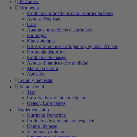
Perfumes
Ortopedia
Productos ortopédicos para las articulaciones
Ayudas Técnicas
Casa
Aparatos ortopédicos electrónicos
Podología
Kinesioterapia
Otros productos de ortopedia y ayudas técnicas
Ortopedia deportiva
Productos de masaje
Ayudas dinámicas de movilidad
Material de cura
Apósitos
Salud y bienestar
Salud sexual
Test
Preservativos y anticoncepción
Geles y Lubricantes
Suplementación
Nutrición Deportiva
Productos de alimentación especial
Control de peso
Vitaminas y minerales