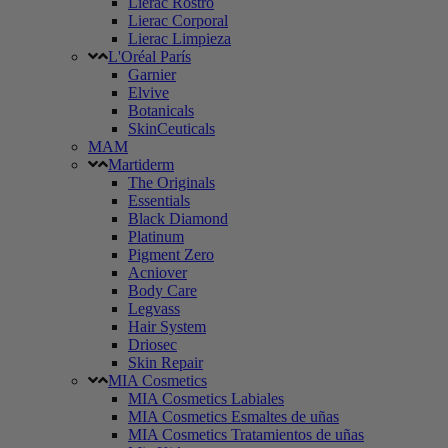
Lierac Rostro
Lierac Corporal
Lierac Limpieza
L'Oréal París
Garnier
Elvive
Botanicals
SkinCeuticals
MAM
Martiderm
The Originals
Essentials
Black Diamond
Platinum
Pigment Zero
Acniover
Body Care
Legvass
Hair System
Driosec
Skin Repair
MIA Cosmetics
MIA Cosmetics Labiales
MIA Cosmetics Esmaltes de uñas
MIA Cosmetics Tratamientos de uñas