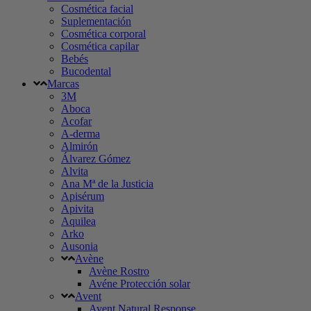
Cosmética facial
Suplementación
Cosmética corporal
Cosmética capilar
Bebés
Bucodental
Marcas
3M
Aboca
Acofar
A-derma
Almirón
Álvarez Gómez
Alvita
Ana Mª de la Justicia
Apisérum
Apivita
Aquilea
Arko
Ausonia
Avène
Avène Rostro
Avéne Protección solar
Avent
Avent Natural Response