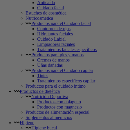
Anticaída
Cuidado facial
Estuches de cosmética
Nutricosmetica
Productos para el Cuidado facial
Contornos de ojos
Hidratantes faciales
Cuidado Labial
Limpiadores faciales
Tratamientos faciales específicos
Productos para pies y manos
Cremas de manos
Uñas dañadas
Productos para el Cuidado capilar
Tintes
Tratamientos específicos capilar
Productos para el cuidado íntimo
Productos de dietética
Nutrición Deportiva
Productos con colágeno
Productos con magnesio
Productos de alimentación especial
Suplementos alimenticios
Higiene
Higiene bucal