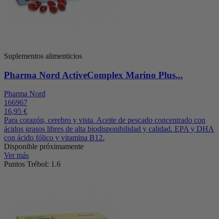
Suplementos alimenticios
Pharma Nord ActiveComplex Marino Plus...
Pharma Nord
166967
16,95 €
Para corazón, cerebro y vista. Aceite de pescado concentrado con
ácidos grasos libres de alta biodisponibilidad y calidad. EPA y DHA
con ácido fólico y vitamina B12.
Disponible próximamente
Ver más
Puntos Trébol: 1.6