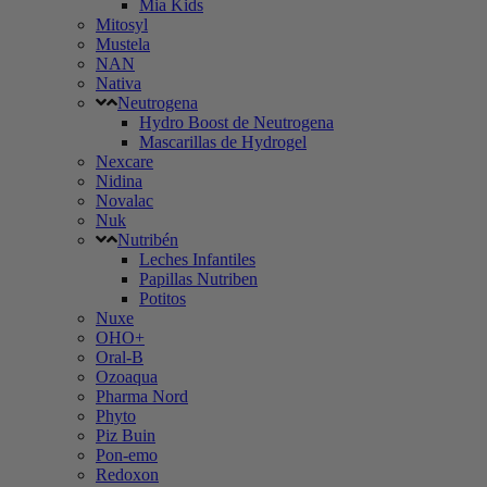
Mia Kids
Mitosyl
Mustela
NAN
Nativa
Neutrogena
Hydro Boost de Neutrogena
Mascarillas de Hydrogel
Nexcare
Nidina
Novalac
Nuk
Nutribén
Leches Infantiles
Papillas Nutriben
Potitos
Nuxe
OHO+
Oral-B
Ozoaqua
Pharma Nord
Phyto
Piz Buin
Pon-emo
Redoxon