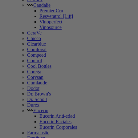
Caudalie
Premier Cru
Resveratrol [Lift]
Vinoperfect
Vinosource
CeraVe
Chicco
Clearblue
Comforsil
Compeed
Control
Cool Bottles
Corega
Corysan
Cumlaude
Dodot
Dr. Brown's
Dr. Scholl
Durex
Eucerin
Eucerin Anti-edad
Eucerin Faciales
Eucerin Corporales
Farmalastic