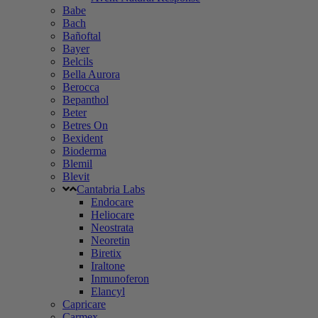
Babe
Bach
Bañoftal
Bayer
Belcils
Bella Aurora
Berocca
Bepanthol
Beter
Betres On
Bexident
Bioderma
Blemil
Blevit
Cantabria Labs
Endocare
Heliocare
Neostrata
Neoretin
Biretix
Iraltone
Inmunoferon
Elancyl
Capricare
Carmex