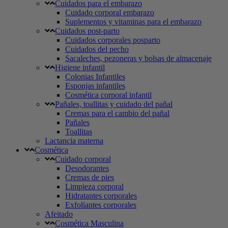
Cuidados para el embarazo
Cuidado corporal embarazo
Suplementos y vitaminas para el embarazo
Cuidados post-parto
Cuidados corporales posparto
Cuidados del pecho
Sacaleches, pezoneras y bolsas de almacenaje
Higiene infantil
Colonias Infantiles
Esponjas infantiles
Cosmética corporal infantil
Pañales, toallitas y cuidado del pañal
Cremas para el cambio del pañal
Pañales
Toallitas
Lactancia materna
Cosmética
Cuidado corporal
Desodorantes
Cremas de pies
Limpieza corporal
Hidratantes corporales
Exfoliantes corporales
Afeitado
Cosmética Masculina