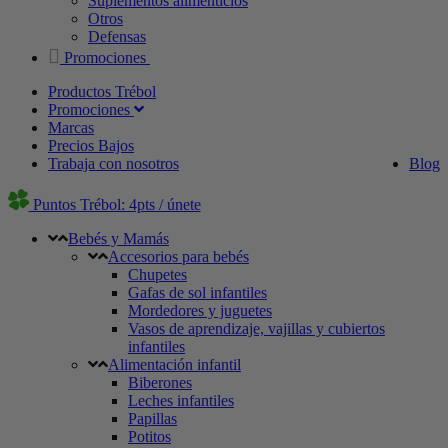
Suplementos alimenticios
Otros
Defensas
Promociones
Productos Trébol
Promociones
Marcas
Precios Bajos
Trabaja con nosotros
Blog
Puntos Trébol: 4pts / únete
Bebés y Mamás
Accesorios para bebés
Chupetes
Gafas de sol infantiles
Mordedores y juguetes
Vasos de aprendizaje, vajillas y cubiertos
infantiles
Alimentación infantil
Biberones
Leches infantiles
Papillas
Potitos