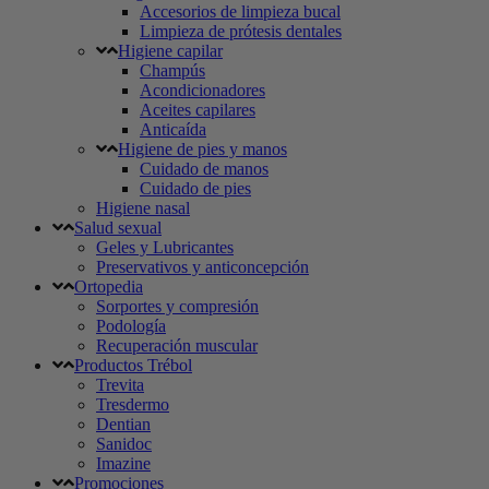
Accesorios de limpieza bucal
Limpieza de prótesis dentales
Higiene capilar
Champús
Acondicionadores
Aceites capilares
Anticaída
Higiene de pies y manos
Cuidado de manos
Cuidado de pies
Higiene nasal
Salud sexual
Geles y Lubricantes
Preservativos y anticoncepción
Ortopedia
Sorportes y compresión
Podología
Recuperación muscular
Productos Trébol
Trevita
Tresdermo
Dentian
Sanidoc
Imazine
Promociones