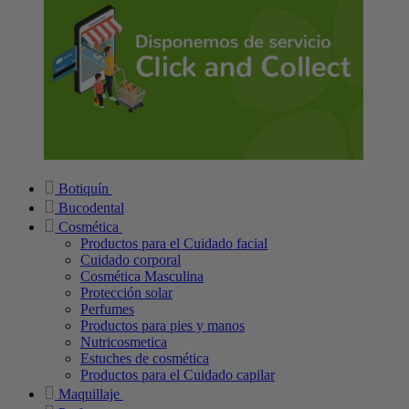
Botiquín
Bucodental
Cosmética
Productos para el Cuidado facial
Cuidado corporal
Cosmética Masculina
Protección solar
Perfumes
Productos para pies y manos
Nutricosmetica
Estuches de cosmética
Productos para el Cuidado capilar
Maquillaje