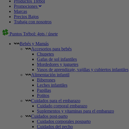
Productos Trébol
Promociones
Marcas
Precios Bajos
Trabaja con nosotros
Puntos Trébol: 4pts / únete
Bebés y Mamás
Accesorios para bebés
Chupetes
Gafas de sol infantiles
Mordedores y juguetes
Vasos de aprendizaje, vajillas y cubiertos infantiles
Alimentación infantil
Biberones
Leches infantiles
Papillas
Potitos
Cuidados para el embarazo
Cuidado corporal embarazo
Suplementos y vitaminas para el embarazo
Cuidados post-parto
Cuidados corporales posparto
Cuidados del pecho