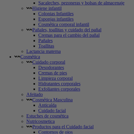
Sacaleches, pezoneras y bolsas de almacenaje
Higiene infantil
Colonias Infantiles
Esponjas infantiles
Cosmética corporal infantil
Pañales, toallitas y cuidado del pañal
Cremas para el cambio del pañal
Pañales
Toallitas
Lactancia materna
Cosmética
Cuidado corporal
Desodorantes
Cremas de pies
Limpieza corporal
Hidratantes corporales
Exfoliantes corporales
Afeitado
Cosmética Masculina
Anticaída
Cuidado facial
Estuches de cosmética
Nutricosmetica
Productos para el Cuidado facial
Contornos de ojos