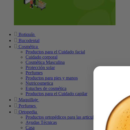
Botiquín
Bucodental
Cosmética
Productos para el Cuidado facial
Cuidado corporal
Cosmética Masculina
Protección solar
Perfumes
Productos para pies y manos
Nutricosmetica
Estuches de cosmética
Productos para el Cuidado capilar
Maquillaje
Perfumes
Ortopedia
Productos ortopédicos para las articulaciones
Ayudas Técnicas
Casa