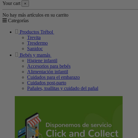
Your cart
×
No hay más artículos en su carrito
Categorías
Productos Trébol
Trevita
Tresdermo
Sanidoc
Bebés y mamás
Higiene infantil
Accesorios para bebés
Alimentación infantil
Cuidados para el embarazo
Cuidados post-parto
Pañales, toallitas y cuidado del pañal