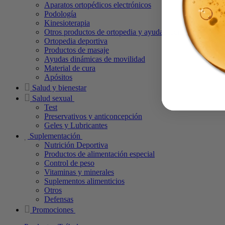
Aparatos ortopédicos electrónicos
Podología
Kinesioterapia
Otros productos de ortopedia y ayudas técnicas
Ortopedia deportiva
Productos de masaje
Ayudas dinámicas de movilidad
Material de cura
Apósitos
Salud y bienestar
Salud sexual
Test
Preservativos y anticoncepción
Geles y Lubricantes
Suplementación
Nutrición Deportiva
Productos de alimentación especial
Control de peso
Vitaminas y minerales
Suplementos alimenticios
Otros
Defensas
Promociones