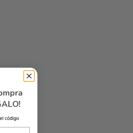
compra
GALO!
 el código