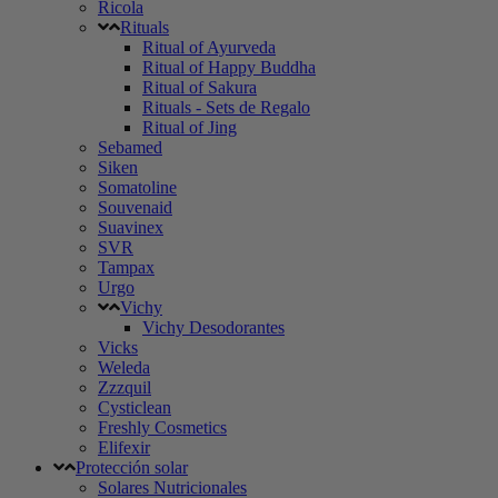
Ricola
Rituals
Ritual of Ayurveda
Ritual of Happy Buddha
Ritual of Sakura
Rituals - Sets de Regalo
Ritual of Jing
Sebamed
Siken
Somatoline
Souvenaid
Suavinex
SVR
Tampax
Urgo
Vichy
Vichy Desodorantes
Vicks
Weleda
Zzzquil
Cysticlean
Freshly Cosmetics
Elifexir
Protección solar
Solares Nutricionales