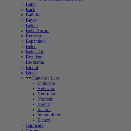
Babe
Bach
Bañoftal
Bayer
Belcils
Bella Aurora
Berocca
Bepanthol
Beter
Betres On
Bexident
Bioderma
Blemil
Blevit
Cantabria Labs
Endocare
Heliocare
Neostrata
Neoretin
Biretix
Iraltone
Inmunoferon
Elancyl
Capricare
Carmex