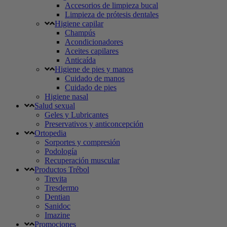
Accesorios de limpieza bucal
Limpieza de prótesis dentales
Higiene capilar
Champús
Acondicionadores
Aceites capilares
Anticaída
Higiene de pies y manos
Cuidado de manos
Cuidado de pies
Higiene nasal
Salud sexual
Geles y Lubricantes
Preservativos y anticoncepción
Ortopedia
Sorportes y compresión
Podología
Recuperación muscular
Productos Trébol
Trevita
Tresdermo
Dentian
Sanidoc
Imazine
Promociones