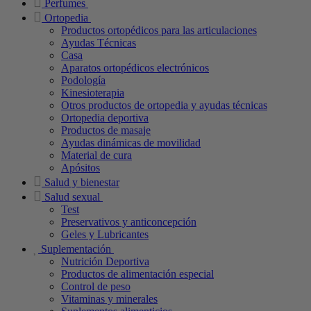
Perfumes
Ortopedia
Productos ortopédicos para las articulaciones
Ayudas Técnicas
Casa
Aparatos ortopédicos electrónicos
Podología
Kinesioterapia
Otros productos de ortopedia y ayudas técnicas
Ortopedia deportiva
Productos de masaje
Ayudas dinámicas de movilidad
Material de cura
Apósitos
Salud y bienestar
Salud sexual
Test
Preservativos y anticoncepción
Geles y Lubricantes
Suplementación
Nutrición Deportiva
Productos de alimentación especial
Control de peso
Vitaminas y minerales