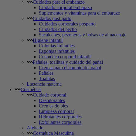
Cuidados para el embarazo
Cuidado corporal embarazo
Suplementos y vitaminas para el embarazo
Cuidados post-parto
Cuidados corporales posparto
Cuidados del pecho
Sacaleches, pezoneras y bolsas de almacenaje
Higiene infantil
Colonias Infantiles
Esponjas infantiles
Cosmética corporal infantil
Pañales, toallitas y cuidado del pañal
Cremas para el cambio del pañal
Pañales
Toallitas
Lactancia materna
Cosmética
Cuidado corporal
Desodorantes
Cremas de pies
Limpieza corporal
Hidratantes corporales
Exfoliantes corporales
Afeitado
Cosmética Masculina