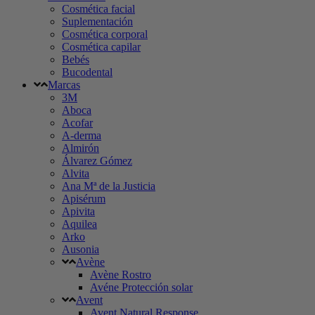
Cosmética facial
Suplementación
Cosmética corporal
Cosmética capilar
Bebés
Bucodental
Marcas
3M
Aboca
Acofar
A-derma
Almirón
Álvarez Gómez
Alvita
Ana Mª de la Justicia
Apisérum
Apivita
Aquilea
Arko
Ausonia
Avène
Avène Rostro
Avéne Protección solar
Avent
Avent Natural Response