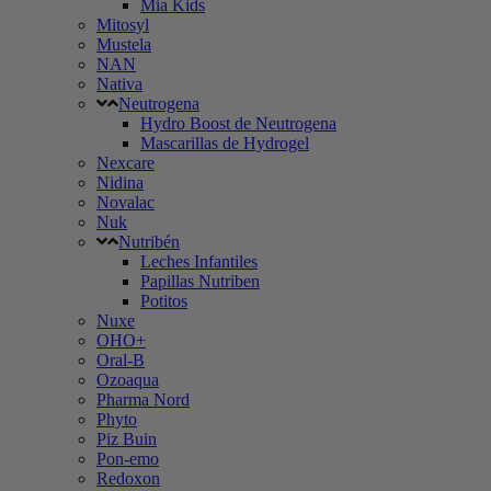
Mia Kids
Mitosyl
Mustela
NAN
Nativa
Neutrogena
Hydro Boost de Neutrogena
Mascarillas de Hydrogel
Nexcare
Nidina
Novalac
Nuk
Nutribén
Leches Infantiles
Papillas Nutriben
Potitos
Nuxe
OHO+
Oral-B
Ozoaqua
Pharma Nord
Phyto
Piz Buin
Pon-emo
Redoxon