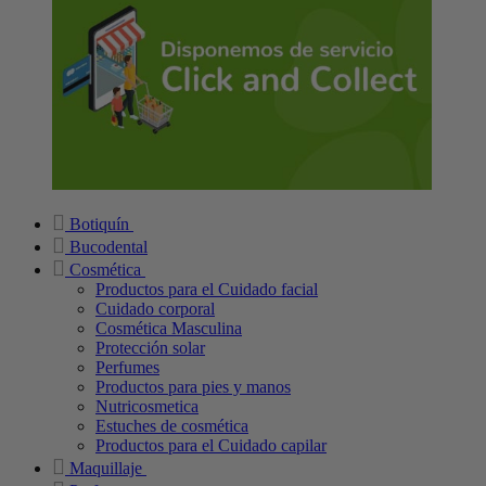
Botiquín
Bucodental
Cosmética
Productos para el Cuidado facial
Cuidado corporal
Cosmética Masculina
Protección solar
Perfumes
Productos para pies y manos
Nutricosmetica
Estuches de cosmética
Productos para el Cuidado capilar
Maquillaje