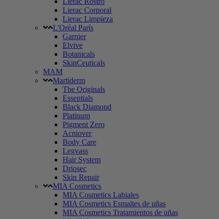
Lierac Rostro
Lierac Corporal
Lierac Limpieza
L'Oréal París
Garnier
Elvive
Botanicals
SkinCeuticals
MAM
Martiderm
The Originals
Essentials
Black Diamond
Platinum
Pigment Zero
Acniover
Body Care
Legvass
Hair System
Driosec
Skin Repair
MIA Cosmetics
MIA Cosmetics Labiales
MIA Cosmetics Esmaltes de uñas
MIA Cosmetics Tratamientos de uñas