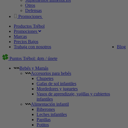
Suplementos alimenticios
Otros
Defensas
Promociones
Productos Trébol
Promociones
Marcas
Precios Bajos
Trabaja con nosotros
Blog
Puntos Trébol: 4pts / únete
Bebés y Mamás
Accesorios para bebés
Chupetes
Gafas de sol infantiles
Mordedores y juguetes
Vasos de aprendizaje, vajillas y cubiertos
infantiles
Alimentación infantil
Biberones
Leches infantiles
Papillas
Potitos