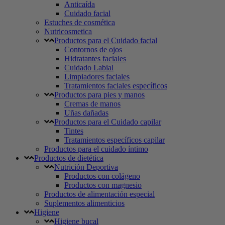
Anticaída
Cuidado facial
Estuches de cosmética
Nutricosmetica
Productos para el Cuidado facial
Contornos de ojos
Hidratantes faciales
Cuidado Labial
Limpiadores faciales
Tratamientos faciales específicos
Productos para pies y manos
Cremas de manos
Uñas dañadas
Productos para el Cuidado capilar
Tintes
Tratamientos específicos capilar
Productos para el cuidado íntimo
Productos de dietética
Nutrición Deportiva
Productos con colágeno
Productos con magnesio
Productos de alimentación especial
Suplementos alimenticios
Higiene
Higiene bucal