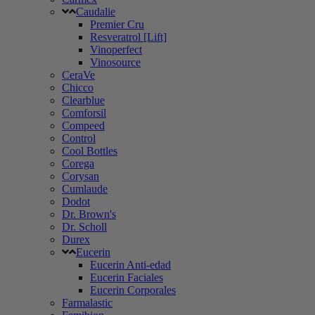
Caudalie
Premier Cru
Resveratrol [Lift]
Vinoperfect
Vinosource
CeraVe
Chicco
Clearblue
Comforsil
Compeed
Control
Cool Bottles
Corega
Corysan
Cumlaude
Dodot
Dr. Brown's
Dr. Scholl
Durex
Eucerin
Eucerin Anti-edad
Eucerin Faciales
Eucerin Corporales
Farmalastic