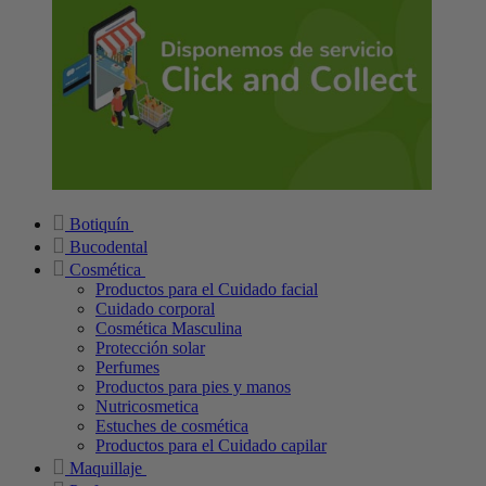
Botiquín
Bucodental
Cosmética
Productos para el Cuidado facial
Cuidado corporal
Cosmética Masculina
Protección solar
Perfumes
Productos para pies y manos
Nutricosmetica
Estuches de cosmética
Productos para el Cuidado capilar
Maquillaje