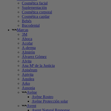
Cosmética facial
Suplementación
Cosmética corporal
Cosmética capilar
Bebés
Bucodental
Marcas
3M
Aboca
Acofar
A-derma
Almirón
Álvarez Gómez
Alvita
Ana Mª de la Justicia
Apisérum
Apivita
Aquilea
Arko
Ausonia
Avène
Avène Rostro
Avéne Protección solar
Avent
Avent Natural Response