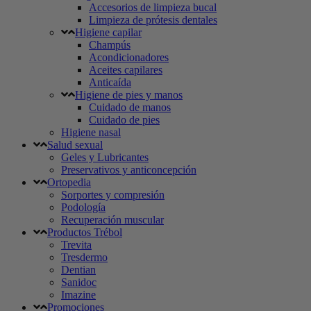
Accesorios de limpieza bucal
Limpieza de prótesis dentales
Higiene capilar
Champús
Acondicionadores
Aceites capilares
Anticaída
Higiene de pies y manos
Cuidado de manos
Cuidado de pies
Higiene nasal
Salud sexual
Geles y Lubricantes
Preservativos y anticoncepción
Ortopedia
Sorportes y compresión
Podología
Recuperación muscular
Productos Trébol
Trevita
Tresdermo
Dentian
Sanidoc
Imazine
Promociones