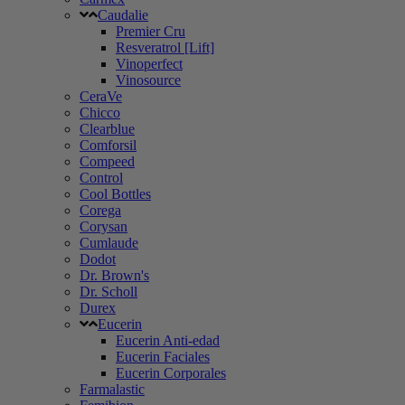
Caudalie
Premier Cru
Resveratrol [Lift]
Vinoperfect
Vinosource
CeraVe
Chicco
Clearblue
Comforsil
Compeed
Control
Cool Bottles
Corega
Corysan
Cumlaude
Dodot
Dr. Brown's
Dr. Scholl
Durex
Eucerin
Eucerin Anti-edad
Eucerin Faciales
Eucerin Corporales
Farmalastic