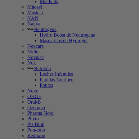
Mia Kids
Mitosyl
Mustela
NAN
Nativa
Neutrogena
Hydro Boost de Neutrogena
Mascarillas de Hydrogel
Nexcare
Nidina
Novalac
Nuk
Nutribén
Leches Infantiles
Papillas Nutriben
Potitos
Nuxe
OHO+
Oral-B
Ozoaqua
Pharma Nord
Phyto
Piz Buin
Pon-emo
Redoxon