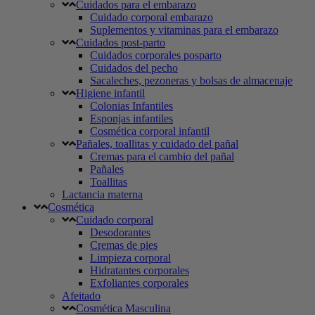
Cuidados para el embarazo
Cuidado corporal embarazo
Suplementos y vitaminas para el embarazo
Cuidados post-parto
Cuidados corporales posparto
Cuidados del pecho
Sacaleches, pezoneras y bolsas de almacenaje
Higiene infantil
Colonias Infantiles
Esponjas infantiles
Cosmética corporal infantil
Pañales, toallitas y cuidado del pañal
Cremas para el cambio del pañal
Pañales
Toallitas
Lactancia materna
Cosmética
Cuidado corporal
Desodorantes
Cremas de pies
Limpieza corporal
Hidratantes corporales
Exfoliantes corporales
Afeitado
Cosmética Masculina