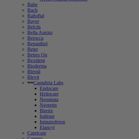
Babe
Bach
Bañoftal
Bayer
Belcils
Bella Aurora
Berocca
Bepanthol
Beter
Betres On
Bexident
Bioderma
Blemil
Blevit
Cantabria Labs
Endocare
Heliocare
Neostrata
Neoretin
Biretix
Iraltone
Inmunoferon
Elancyl
Capricare
Carmex