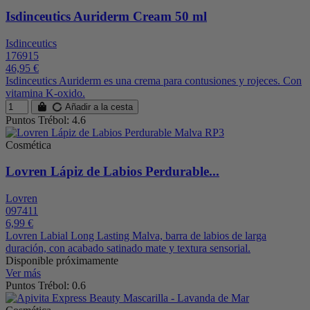
Isdinceutics Auriderm Cream 50 ml
Isdinceutics
176915
46,95 €
Isdinceutics Auriderm es una crema para contusiones y rojeces. Con
vitamina K-oxido.
Añadir a la cesta
Puntos Trébol: 4.6
Cosmética
Lovren Lápiz de Labios Perdurable...
Lovren
097411
6,99 €
Lovren Labial Long Lasting Malva, barra de labios de larga
duración, con acabado satinado mate y textura sensorial.
Disponible próximamente
Ver más
Puntos Trébol: 0.6