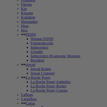
Femibion
Filorga
Kin
Klorane
Kukident
Hansaplast
Hero
Inca
ISDIN
Woman ISDIN
Fotoprotección
Isdinceutics
Ureadin
Isdinceutics Hyaluronic Moisture
Bexident
Jowaé
Jowaé Rostro
Jowaé Corporal
La Roche Posay
La Roche Posay Anthelios
La Roche Posay Rostro
La Roche Posay Cuerpo
LaBeau
Lactoflora
Lierac