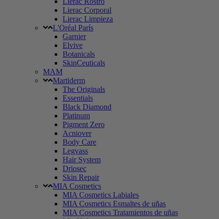
Lierac Rostro
Lierac Corporal
Lierac Limpieza
L'Oréal París
Garnier
Elvive
Botanicals
SkinCeuticals
MAM
Martiderm
The Originals
Essentials
Black Diamond
Platinum
Pigment Zero
Acniover
Body Care
Legvass
Hair System
Driosec
Skin Repair
MIA Cosmetics
MIA Cosmetics Labiales
MIA Cosmetics Esmaltes de uñas
MIA Cosmetics Tratamientos de uñas