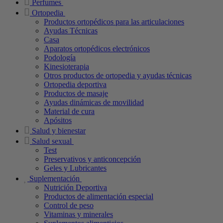
Perfumes
Ortopedia
Productos ortopédicos para las articulaciones
Ayudas Técnicas
Casa
Aparatos ortopédicos electrónicos
Podología
Kinesioterapia
Otros productos de ortopedia y ayudas técnicas
Ortopedia deportiva
Productos de masaje
Ayudas dinámicas de movilidad
Material de cura
Apósitos
Salud y bienestar
Salud sexual
Test
Preservativos y anticoncepción
Geles y Lubricantes
Suplementación
Nutrición Deportiva
Productos de alimentación especial
Control de peso
Vitaminas y minerales