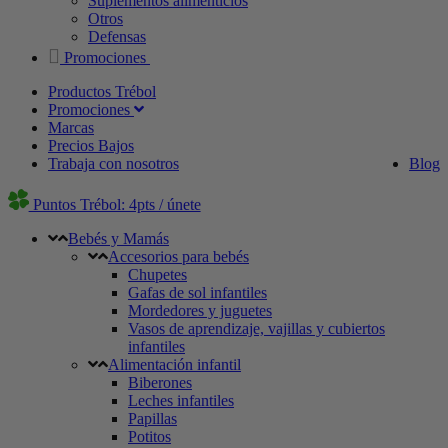
Suplementos alimenticios
Otros
Defensas
Promociones
Productos Trébol
Promociones
Marcas
Precios Bajos
Trabaja con nosotros
Blog
Puntos Trébol: 4pts / únete
Bebés y Mamás
Accesorios para bebés
Chupetes
Gafas de sol infantiles
Mordedores y juguetes
Vasos de aprendizaje, vajillas y cubiertos
infantiles
Alimentación infantil
Biberones
Leches infantiles
Papillas
Potitos