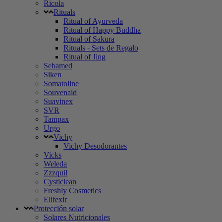
Ricola
Rituals
Ritual of Ayurveda
Ritual of Happy Buddha
Ritual of Sakura
Rituals - Sets de Regalo
Ritual of Jing
Sebamed
Siken
Somatoline
Souvenaid
Suavinex
SVR
Tampax
Urgo
Vichy
Vichy Desodorantes
Vicks
Weleda
Zzzquil
Cysticlean
Freshly Cosmetics
Elifexir
Protección solar
Solares Nutricionales