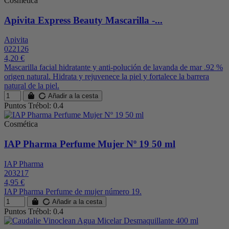
Cosmética
Apivita Express Beauty Mascarilla -...
Apivita
022126
4,20 €
Mascarilla facial hidratante y anti-polución de lavanda de mar .92 %
origen natural. Hidrata y rejuvenece la piel y fortalece la barrera
natural de la piel.
Añadir a la cesta
Puntos Trébol: 0.4
Cosmética
IAP Pharma Perfume Mujer Nº 19 50 ml
IAP Pharma
203217
4,95 €
IAP Pharma Perfume de mujer número 19.
Añadir a la cesta
Puntos Trébol: 0.4