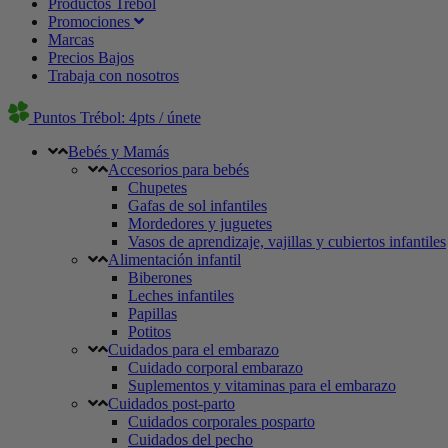
Productos Trébol
Promociones
Marcas
Precios Bajos
Trabaja con nosotros
Puntos Trébol: 4pts / únete
Bebés y Mamás
Accesorios para bebés
Chupetes
Gafas de sol infantiles
Mordedores y juguetes
Vasos de aprendizaje, vajillas y cubiertos infantiles
Alimentación infantil
Biberones
Leches infantiles
Papillas
Potitos
Cuidados para el embarazo
Cuidado corporal embarazo
Suplementos y vitaminas para el embarazo
Cuidados post-parto
Cuidados corporales posparto
Cuidados del pecho