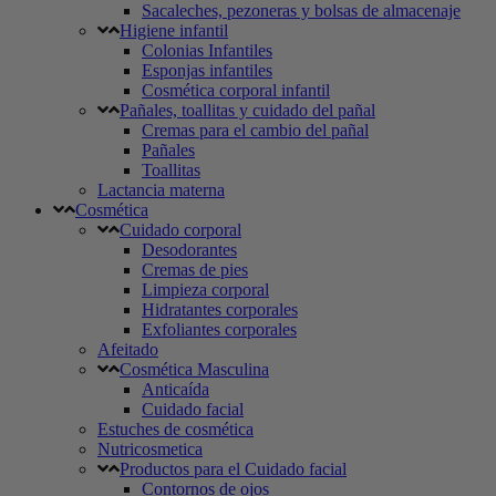
Sacaleches, pezoneras y bolsas de almacenaje
Higiene infantil
Colonias Infantiles
Esponjas infantiles
Cosmética corporal infantil
Pañales, toallitas y cuidado del pañal
Cremas para el cambio del pañal
Pañales
Toallitas
Lactancia materna
Cosmética
Cuidado corporal
Desodorantes
Cremas de pies
Limpieza corporal
Hidratantes corporales
Exfoliantes corporales
Afeitado
Cosmética Masculina
Anticaída
Cuidado facial
Estuches de cosmética
Nutricosmetica
Productos para el Cuidado facial
Contornos de ojos