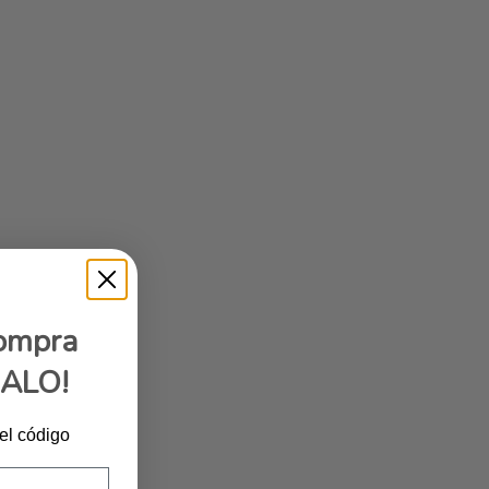
compra
GALO!
 el código