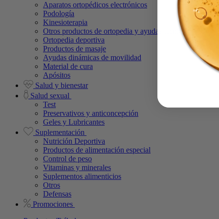
Aparatos ortopédicos electrónicos
Podología
Kinesioterapia
Otros productos de ortopedia y ayudas técnicas
Ortopedia deportiva
Productos de masaje
Ayudas dinámicas de movilidad
Material de cura
Apósitos
Salud y bienestar
Salud sexual
Test
Preservativos y anticoncepción
Geles y Lubricantes
Suplementación
Nutrición Deportiva
Productos de alimentación especial
Control de peso
Vitaminas y minerales
Suplementos alimenticios
Otros
Defensas
Promociones