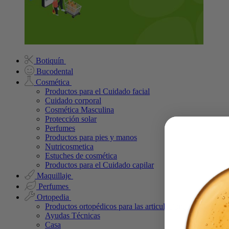
Botiquín
Bucodental
Cosmética
Productos para el Cuidado facial
Cuidado corporal
Cosmética Masculina
Protección solar
Perfumes
Productos para pies y manos
Nutricosmetica
Estuches de cosmética
Productos para el Cuidado capilar
Maquillaje
Perfumes
Ortopedia
Productos ortopédicos para las articulaciones
Ayudas Técnicas
Casa