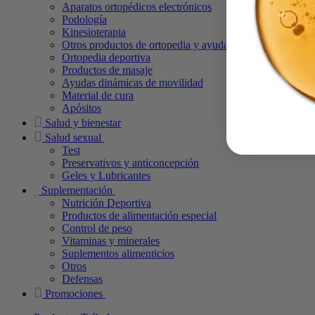
Aparatos ortopédicos electrónicos
Podología
Kinesioterapia
Otros productos de ortopedia y ayudas técnicas
Ortopedia deportiva
Productos de masaje
Ayudas dinámicas de movilidad
Material de cura
Apósitos
Salud y bienestar
Salud sexual
Test
Preservativos y anticoncepción
Geles y Lubricantes
Suplementación
Nutrición Deportiva
Productos de alimentación especial
Control de peso
Vitaminas y minerales
Suplementos alimenticios
Otros
Defensas
Promociones