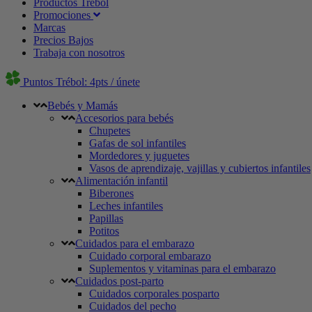
Productos Trébol
Promociones
Marcas
Precios Bajos
Trabaja con nosotros
Puntos Trébol: 4pts / únete
Bebés y Mamás
Accesorios para bebés
Chupetes
Gafas de sol infantiles
Mordedores y juguetes
Vasos de aprendizaje, vajillas y cubiertos infantiles
Alimentación infantil
Biberones
Leches infantiles
Papillas
Potitos
Cuidados para el embarazo
Cuidado corporal embarazo
Suplementos y vitaminas para el embarazo
Cuidados post-parto
Cuidados corporales posparto
Cuidados del pecho