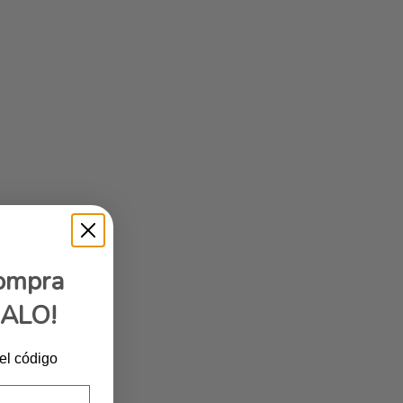
compra
GALO!
 el código