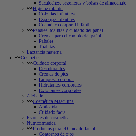
Sacaleches, pezoneras y bolsas de almacenaje
Higiene infantil
Colonias Infantiles
Esponjas infantiles
Cosmética corporal infantil
Pañales, toallitas y cuidado del pañal
Cremas para el cambio del pañal
Pañales
Toallitas
Lactancia materna
Cosmética
Cuidado corporal
Desodorantes
Cremas de pies
Limpieza corporal
Hidratantes corporales
Exfoliantes corporales
Afeitado
Cosmética Masculina
Anticaída
Cuidado facial
Estuches de cosmética
Nutricosmetica
Productos para el Cuidado facial
Contornos de ojos