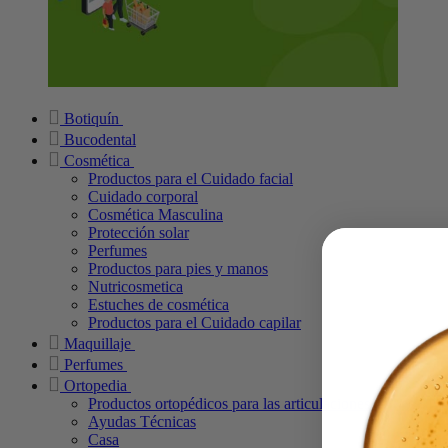
Botiquín
Bucodental
Cosmética
Productos para el Cuidado facial
Cuidado corporal
Cosmética Masculina
Protección solar
Perfumes
Productos para pies y manos
Nutricosmetica
Estuches de cosmética
Productos para el Cuidado capilar
Maquillaje
Perfumes
Ortopedia
Productos ortopédicos para las articulaciones
Ayudas Técnicas
Casa