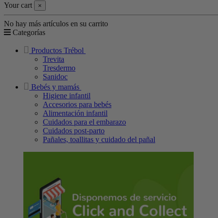
Your cart
×
No hay más artículos en su carrito
Categorías
Productos Trébol
Trevita
Tresdermo
Sanidoc
Bebés y mamás
Higiene infantil
Accesorios para bebés
Alimentación infantil
Cuidados para el embarazo
Cuidados post-parto
Pañales, toallitas y cuidado del pañal