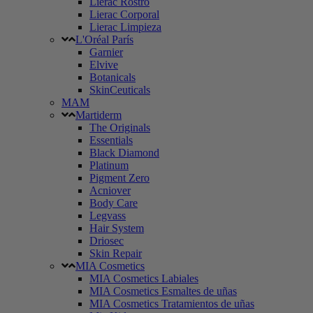
Lierac Rostro
Lierac Corporal
Lierac Limpieza
L'Oréal París
Garnier
Elvive
Botanicals
SkinCeuticals
MAM
Martiderm
The Originals
Essentials
Black Diamond
Platinum
Pigment Zero
Acniover
Body Care
Legvass
Hair System
Driosec
Skin Repair
MIA Cosmetics
MIA Cosmetics Labiales
MIA Cosmetics Esmaltes de uñas
MIA Cosmetics Tratamientos de uñas