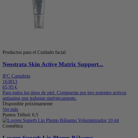
Productos para el Cuidado facial
Neostrata Skin Active Matrix Support...
IFC Cantabria
163813
65,95 €
Para todos los tipos de piel. Compuesta por tres potentes activos
antiaging que trabajan sinérgicamente.
Disponible próximamente
Ver más
Puntos Trébol: 6.5
Cosmética
Lovren Superb Lip Plump Bálsamo...