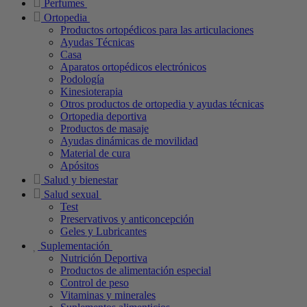
Perfumes
Ortopedia
Productos ortopédicos para las articulaciones
Ayudas Técnicas
Casa
Aparatos ortopédicos electrónicos
Podología
Kinesioterapia
Otros productos de ortopedia y ayudas técnicas
Ortopedia deportiva
Productos de masaje
Ayudas dinámicas de movilidad
Material de cura
Apósitos
Salud y bienestar
Salud sexual
Test
Preservativos y anticoncepción
Geles y Lubricantes
Suplementación
Nutrición Deportiva
Productos de alimentación especial
Control de peso
Vitaminas y minerales