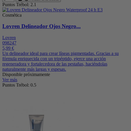
Puntos Trébol: 2.1
Cosmética
Lovren Delineador Ojos Negro...
Lovren
098247
5,99 €
Un delineador ideal para crear líneas pigmentadas. Gracias a su
fórmula enriquecida con un tripéptido, ejerce una acción
regeneradora y fortalecedora de las pestañas, haciéndolas
naturalmente más largas y espesas.
Disponible próximamente
Ver más
Puntos Trébol: 0.5