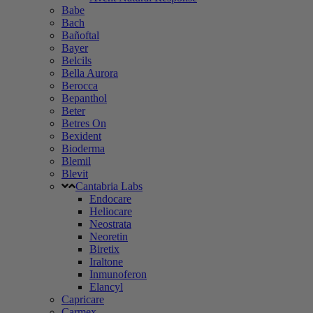
Babe
Bach
Bañoftal
Bayer
Belcils
Bella Aurora
Berocca
Bepanthol
Beter
Betres On
Bexident
Bioderma
Blemil
Blevit
Cantabria Labs
Endocare
Heliocare
Neostrata
Neoretin
Biretix
Iraltone
Inmunoferon
Elancyl
Capricare
Carmex