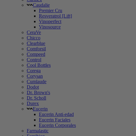
Caudalie
Premier Cru
Resveratrol [Lift]
Vinoperfect
Vinosource
CeraVe
Chicco
Clearblue
Comforsil
Compeed
Control
Cool Bottles
Corega
Corysan
Cumlaude
Dodot
Dr. Brown's
Dr. Scholl
Durex
Eucerin
Eucerin Anti-edad
Eucerin Faciales
Eucerin Corporales
Farmalastic