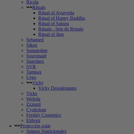
Ricola
Rituals
Ritual of Ayurveda
Ritual of Happy Buddha
Ritual of Sakura
Rituals - Sets de Regalo
Ritual of Jing
Sebamed
Siken
Somatoline
Souvenaid
Suavinex
SVR
Tampax
Urgo
Vichy
Vichy Desodorantes
Vicks
Weleda
Zzzquil
Cysticlean
Freshly Cosmetics
Elifexir
Protección solar
Solares Nutricionales