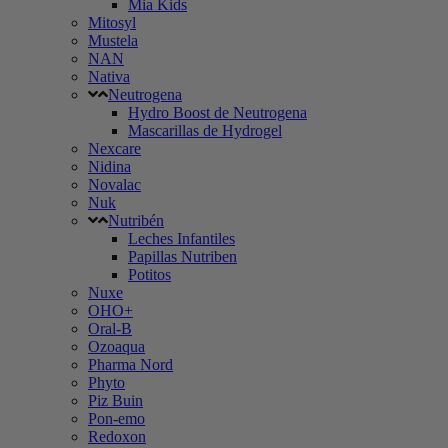
Mia Kids
Mitosyl
Mustela
NAN
Nativa
Neutrogena
Hydro Boost de Neutrogena
Mascarillas de Hydrogel
Nexcare
Nidina
Novalac
Nuk
Nutribén
Leches Infantiles
Papillas Nutriben
Potitos
Nuxe
OHO+
Oral-B
Ozoaqua
Pharma Nord
Phyto
Piz Buin
Pon-emo
Redoxon