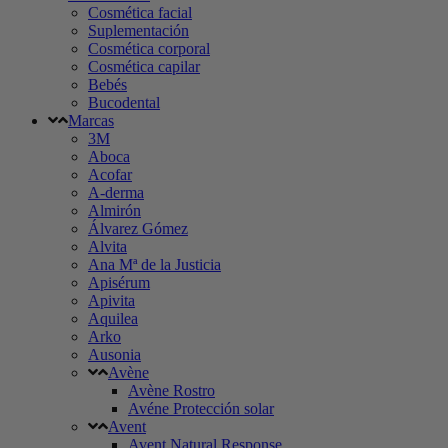
Cosmética facial
Suplementación
Cosmética corporal
Cosmética capilar
Bebés
Bucodental
Marcas
3M
Aboca
Acofar
A-derma
Almirón
Álvarez Gómez
Alvita
Ana Mª de la Justicia
Apisérum
Apivita
Aquilea
Arko
Ausonia
Avène
Avène Rostro
Avéne Protección solar
Avent
Avent Natural Response