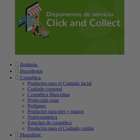
Botiquín
Bucodental
Cosmética
Productos para el Cuidado facial
Cuidado corporal
Cosmética Masculina
Protección solar
Perfumes
Productos para pies y manos
Nutricosmetica
Estuches de cosmética
Productos para el Cuidado capilar
Maquillaje