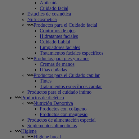
Anticaída
Cuidado facial
Estuches de cosmética
Nutricosmetica
Productos para el Cuidado facial
Contornos de ojos
Hidratantes faciales
Cuidado Labial
Limpiadores faciales
Tratamientos faciales específicos
Productos para pies y manos
Cremas de manos
Uñas dañadas
Productos para el Cuidado capilar
Tintes
Tratamientos específicos capilar
Productos para el cuidado íntimo
Productos de dietética
Nutrición Deportiva
Productos con colágeno
Productos con magnesio
Productos de alimentación especial
Suplementos alimenticios
Higiene
Higiene bucal