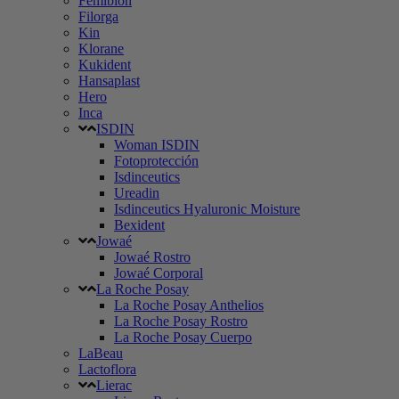
Femibion
Filorga
Kin
Klorane
Kukident
Hansaplast
Hero
Inca
ISDIN
Woman ISDIN
Fotoprotección
Isdinceutics
Ureadin
Isdinceutics Hyaluronic Moisture
Bexident
Jowaé
Jowaé Rostro
Jowaé Corporal
La Roche Posay
La Roche Posay Anthelios
La Roche Posay Rostro
La Roche Posay Cuerpo
LaBeau
Lactoflora
Lierac