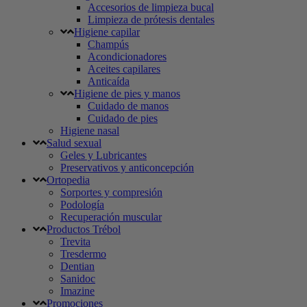
Accesorios de limpieza bucal
Limpieza de prótesis dentales
Higiene capilar
Champús
Acondicionadores
Aceites capilares
Anticaída
Higiene de pies y manos
Cuidado de manos
Cuidado de pies
Higiene nasal
Salud sexual
Geles y Lubricantes
Preservativos y anticoncepción
Ortopedia
Sorportes y compresión
Podología
Recuperación muscular
Productos Trébol
Trevita
Tresdermo
Dentian
Sanidoc
Imazine
Promociones