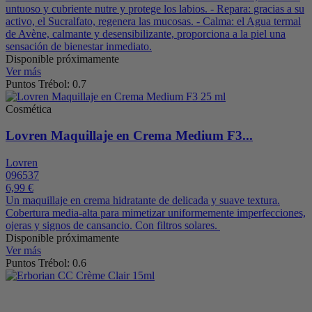
untuoso y cubriente nutre y protege los labios. - Repara: gracias a su
activo, el Sucralfato, regenera las mucosas. - Calma: el Agua termal
de Avène, calmante y desensibilizante, proporciona a la piel una
sensación de bienestar inmediato.
Disponible próximamente
Ver más
Puntos Trébol: 0.7
Cosmética
Lovren Maquillaje en Crema Medium F3...
Lovren
096537
6,99 €
Un maquillaje en crema hidratante de delicada y suave textura.
Cobertura media-alta para mimetizar uniformemente imperfecciones,
ojeras y signos de cansancio. Con filtros solares.
Disponible próximamente
Ver más
Puntos Trébol: 0.6