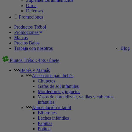
Suplementos alimenticios
Otros
Defensas
Promociones
Productos Trébol
Promociones
Marcas
Precios Bajos
Trabaja con nosotros
Blog
Puntos Trébol: 4pts / únete
Bebés y Mamás
Accesorios para bebés
Chupetes
Gafas de sol infantiles
Mordedores y juguetes
Vasos de aprendizaje, vajillas y cubiertos
infantiles
Alimentación infantil
Biberones
Leches infantiles
Papillas
Potitos