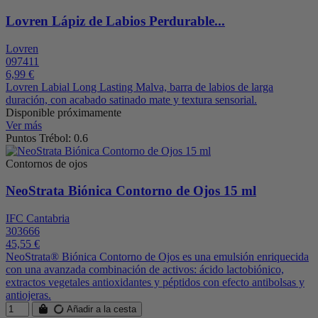
Lovren Lápiz de Labios Perdurable...
Lovren
097411
6,99 €
Lovren Labial Long Lasting Malva, barra de labios de larga
duración, con acabado satinado mate y textura sensorial.
Disponible próximamente
Ver más
Puntos Trébol: 0.6
Contornos de ojos
NeoStrata Biónica Contorno de Ojos 15 ml
IFC Cantabria
303666
45,55 €
NeoStrata® Biónica Contorno de Ojos es una emulsión enriquecida
con una avanzada combinación de activos: ácido lactobiónico,
extractos vegetales antioxidantes y péptidos con efecto antibolsas y
antiojeras.
Añadir a la cesta