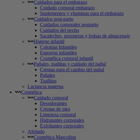
Cuidados para el embarazo
Cuidado corporal embarazo
Suplementos y vitaminas para el embarazo
Cuidados post-parto
Cuidados corporales posparto
Cuidados del pecho
Sacaleches, pezoneras y bolsas de almacenaje
Higiene infantil
Colonias Infantiles
Esponjas infantiles
Cosmética corporal infantil
Pañales, toallitas y cuidado del pañal
Cremas para el cambio del pañal
Pañales
Toallitas
Lactancia materna
Cosmética
Cuidado corporal
Desodorantes
Cremas de pies
Limpieza corporal
Hidratantes corporales
Exfoliantes corporales
Afeitado
Cosmética Masculina