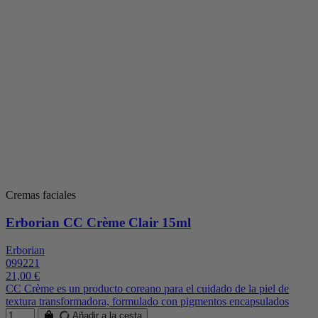
Cremas faciales
Erborian CC Crème Clair 15ml
Erborian
099221
21,00 €
CC Crème es un producto coreano para el cuidado de la piel de
textura transformadora, formulado con pigmentos encapsulados
Añadir a la cesta