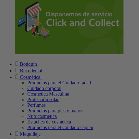
Botiquín
Bucodental
Cosmética
Productos para el Cuidado facial
Cuidado corporal
Cosmética Masculina
Protección solar
Perfumes
Productos para pies y manos
Nutricosmetica
Estuches de cosmética
Productos para el Cuidado capilar
Maquillaje