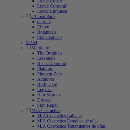
Lierac Rostro
Lierac Corporal
Lierac Limpieza
L'Oréal París
Garnier
Elvive
Botanicals
SkinCeuticals
MAM
Martiderm
The Originals
Essentials
Black Diamond
Platinum
Pigment Zero
Acniover
Body Care
Legvass
Hair System
Driosec
Skin Repair
MIA Cosmetics
MIA Cosmetics Labiales
MIA Cosmetics Esmaltes de uñas
MIA Cosmetics Tratamientos de uñas