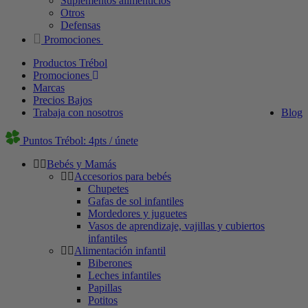
Suplementos alimenticios
Otros
Defensas
Promociones
Productos Trébol
Promociones
Marcas
Precios Bajos
Trabaja con nosotros
Blog
Puntos Trébol: 4pts / únete
Bebés y Mamás
Accesorios para bebés
Chupetes
Gafas de sol infantiles
Mordedores y juguetes
Vasos de aprendizaje, vajillas y cubiertos
infantiles
Alimentación infantil
Biberones
Leches infantiles
Papillas
Potitos