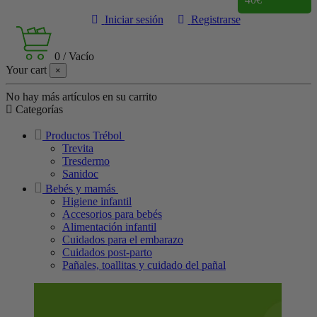
Iniciar sesión
Registrarse
0
/
Vacío
Your cart
×
No hay más artículos en su carrito
Categorías
Productos Trébol
Trevita
Tresdermo
Sanidoc
Bebés y mamás
Higiene infantil
Accesorios para bebés
Alimentación infantil
Cuidados para el embarazo
Cuidados post-parto
Pañales, toallitas y cuidado del pañal