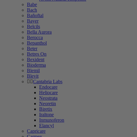
Babe
Bach
Bañoftal
Bayer
Belcils
Bella Aurora
Berocca
Bepanthol
Beter
Betres On
Bexident
Bioderma
Blemil
Blevit
Cantabria Labs
Endocare
Heliocare
Neostrata
Neoretin
Biretix
Iraltone
Inmunoferon
Elancyl
Capricare
Carmex