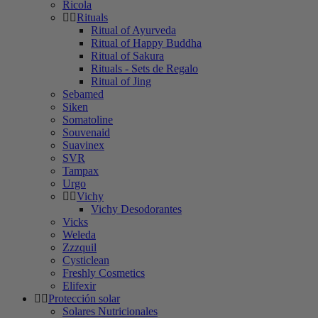
Ricola
Rituals
Ritual of Ayurveda
Ritual of Happy Buddha
Ritual of Sakura
Rituals - Sets de Regalo
Ritual of Jing
Sebamed
Siken
Somatoline
Souvenaid
Suavinex
SVR
Tampax
Urgo
Vichy
Vichy Desodorantes
Vicks
Weleda
Zzzquil
Cysticlean
Freshly Cosmetics
Elifexir
Protección solar
Solares Nutricionales