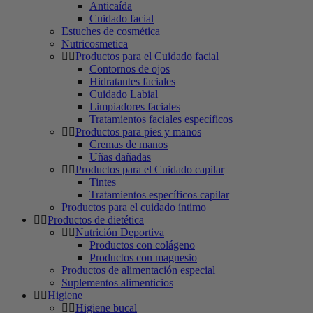
Anticaída
Cuidado facial
Estuches de cosmética
Nutricosmetica
Productos para el Cuidado facial
Contornos de ojos
Hidratantes faciales
Cuidado Labial
Limpiadores faciales
Tratamientos faciales específicos
Productos para pies y manos
Cremas de manos
Uñas dañadas
Productos para el Cuidado capilar
Tintes
Tratamientos específicos capilar
Productos para el cuidado íntimo
Productos de dietética
Nutrición Deportiva
Productos con colágeno
Productos con magnesio
Productos de alimentación especial
Suplementos alimenticios
Higiene
Higiene bucal