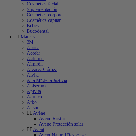
Cosmética facial
Suplementación
Cosmética corporal
Cosmética capilar
Bebés
Bucodental
Marcas
3M
Aboca
Acofar
A-derma
Almirón
Álvarez Gómez
Alvita
Ana Mª de la Justicia
Apisérum
Apivita
Aquilea
Arko
Ausonia
Avène
Avène Rostro
Avéne Protección solar
Avent
Avent Natural Response