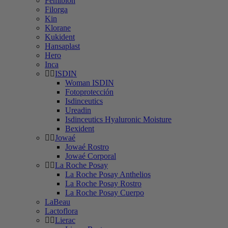
Femibion
Filorga
Kin
Klorane
Kukident
Hansaplast
Hero
Inca
ISDIN
Woman ISDIN
Fotoprotección
Isdinceutics
Ureadin
Isdinceutics Hyaluronic Moisture
Bexident
Jowaé
Jowaé Rostro
Jowaé Corporal
La Roche Posay
La Roche Posay Anthelios
La Roche Posay Rostro
La Roche Posay Cuerpo
LaBeau
Lactoflora
Lierac