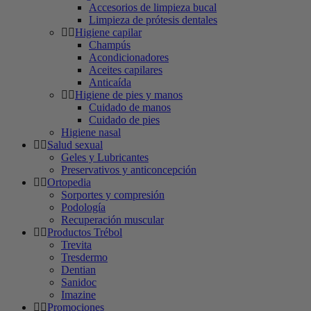
Accesorios de limpieza bucal
Limpieza de prótesis dentales
Higiene capilar
Champús
Acondicionadores
Aceites capilares
Anticaída
Higiene de pies y manos
Cuidado de manos
Cuidado de pies
Higiene nasal
Salud sexual
Geles y Lubricantes
Preservativos y anticoncepción
Ortopedia
Sorportes y compresión
Podología
Recuperación muscular
Productos Trébol
Trevita
Tresdermo
Dentian
Sanidoc
Imazine
Promociones