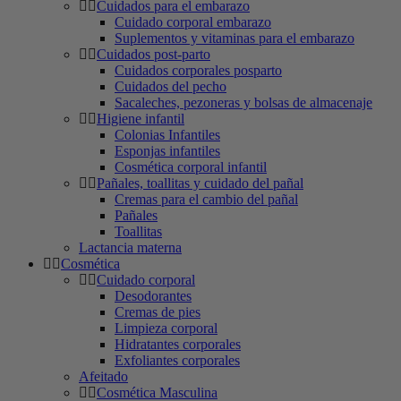
Cuidados para el embarazo
Cuidado corporal embarazo
Suplementos y vitaminas para el embarazo
Cuidados post-parto
Cuidados corporales posparto
Cuidados del pecho
Sacaleches, pezoneras y bolsas de almacenaje
Higiene infantil
Colonias Infantiles
Esponjas infantiles
Cosmética corporal infantil
Pañales, toallitas y cuidado del pañal
Cremas para el cambio del pañal
Pañales
Toallitas
Lactancia materna
Cosmética
Cuidado corporal
Desodorantes
Cremas de pies
Limpieza corporal
Hidratantes corporales
Exfoliantes corporales
Afeitado
Cosmética Masculina