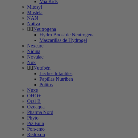
Mia Kids
Mitosyl
Mustela
NAN
Nativa
Neutrogena
Hydro Boost de Neutrogena
Mascarillas de Hydrogel
Nexcare
Nidina
Novalac
Nuk
Nutribén
Leches Infantiles
Papillas Nutriben
Potitos
Nuxe
OHO+
Oral-B
Ozoaqua
Pharma Nord
Phyto
Piz Buin
Pon-emo
Redoxon