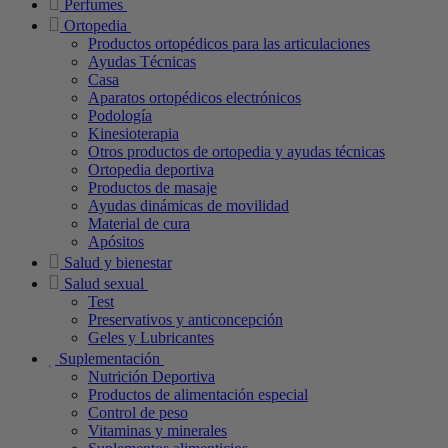
Perfumes
Ortopedia
Productos ortopédicos para las articulaciones
Ayudas Técnicas
Casa
Aparatos ortopédicos electrónicos
Podología
Kinesioterapia
Otros productos de ortopedia y ayudas técnicas
Ortopedia deportiva
Productos de masaje
Ayudas dinámicas de movilidad
Material de cura
Apósitos
Salud y bienestar
Salud sexual
Test
Preservativos y anticoncepción
Geles y Lubricantes
Suplementación
Nutrición Deportiva
Productos de alimentación especial
Control de peso
Vitaminas y minerales