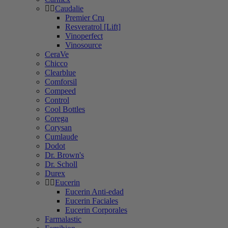
Caudalie
Premier Cru
Resveratrol [Lift]
Vinoperfect
Vinosource
CeraVe
Chicco
Clearblue
Comforsil
Compeed
Control
Cool Bottles
Corega
Corysan
Cumlaude
Dodot
Dr. Brown's
Dr. Scholl
Durex
Eucerin
Eucerin Anti-edad
Eucerin Faciales
Eucerin Corporales
Farmalastic