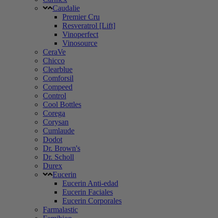
Caudalie
Premier Cru
Resveratrol [Lift]
Vinoperfect
Vinosource
CeraVe
Chicco
Clearblue
Comforsil
Compeed
Control
Cool Bottles
Corega
Corysan
Cumlaude
Dodot
Dr. Brown's
Dr. Scholl
Durex
Eucerin
Eucerin Anti-edad
Eucerin Faciales
Eucerin Corporales
Farmalastic