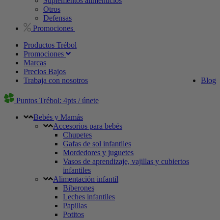
Suplementos alimenticios
Otros
Defensas
Promociones
Productos Trébol
Promociones
Marcas
Precios Bajos
Trabaja con nosotros
Blog
Puntos Trébol: 4pts / únete
Bebés y Mamás
Accesorios para bebés
Chupetes
Gafas de sol infantiles
Mordedores y juguetes
Vasos de aprendizaje, vajillas y cubiertos
infantiles
Alimentación infantil
Biberones
Leches infantiles
Papillas
Potitos