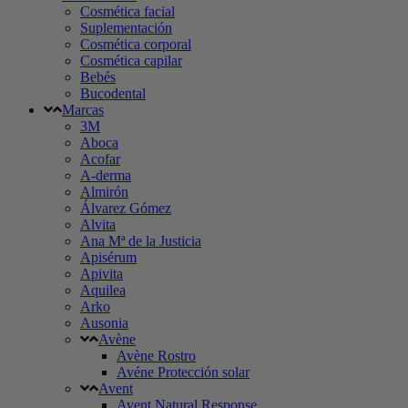
Cosmética facial
Suplementación
Cosmética corporal
Cosmética capilar
Bebés
Bucodental
Marcas
3M
Aboca
Acofar
A-derma
Almirón
Álvarez Gómez
Alvita
Ana Mª de la Justicia
Apisérum
Apivita
Aquilea
Arko
Ausonia
Avène
Avène Rostro
Avéne Protección solar
Avent
Avent Natural Response