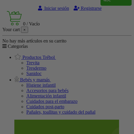
Iniciar sesión
Registrarse
0
/
Vacío
Your cart
×
No hay más artículos en su carrito
Categorías
Productos Trébol
Trevita
Tresdermo
Sanidoc
Bebés y mamás
Higiene infantil
Accesorios para bebés
Alimentación infantil
Cuidados para el embarazo
Cuidados post-parto
Pañales, toallitas y cuidado del pañal