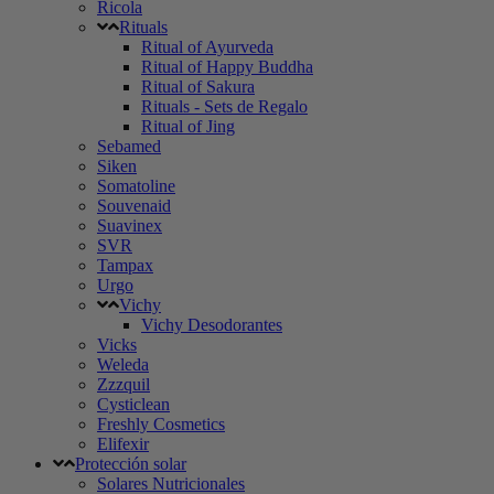
Ricola
Rituals
Ritual of Ayurveda
Ritual of Happy Buddha
Ritual of Sakura
Rituals - Sets de Regalo
Ritual of Jing
Sebamed
Siken
Somatoline
Souvenaid
Suavinex
SVR
Tampax
Urgo
Vichy
Vichy Desodorantes
Vicks
Weleda
Zzzquil
Cysticlean
Freshly Cosmetics
Elifexir
Protección solar
Solares Nutricionales