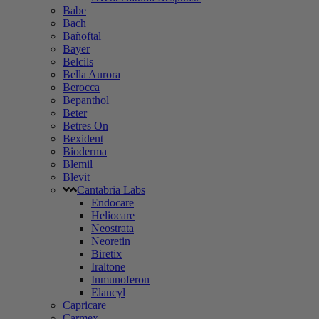
Babe
Bach
Bañoftal
Bayer
Belcils
Bella Aurora
Berocca
Bepanthol
Beter
Betres On
Bexident
Bioderma
Blemil
Blevit
Cantabria Labs
Endocare
Heliocare
Neostrata
Neoretin
Biretix
Iraltone
Inmunoferon
Elancyl
Capricare
Carmex