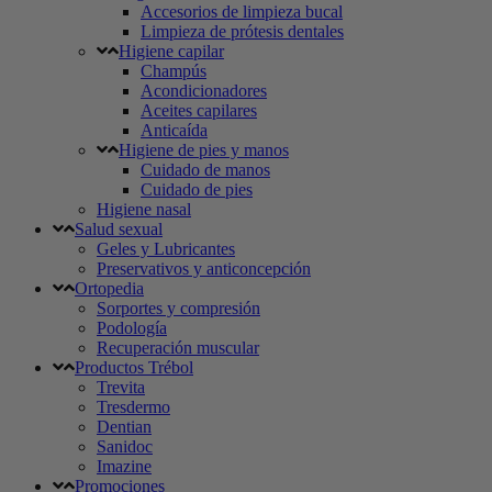
Accesorios de limpieza bucal
Limpieza de prótesis dentales
Higiene capilar
Champús
Acondicionadores
Aceites capilares
Anticaída
Higiene de pies y manos
Cuidado de manos
Cuidado de pies
Higiene nasal
Salud sexual
Geles y Lubricantes
Preservativos y anticoncepción
Ortopedia
Sorportes y compresión
Podología
Recuperación muscular
Productos Trébol
Trevita
Tresdermo
Dentian
Sanidoc
Imazine
Promociones