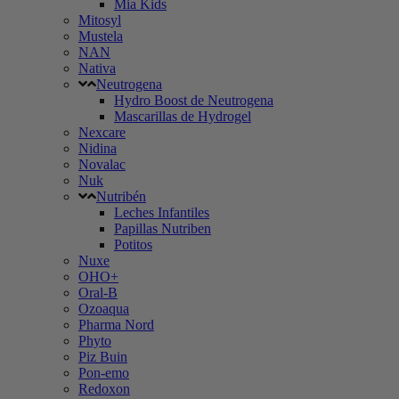
Mia Kids
Mitosyl
Mustela
NAN
Nativa
Neutrogena
Hydro Boost de Neutrogena
Mascarillas de Hydrogel
Nexcare
Nidina
Novalac
Nuk
Nutribén
Leches Infantiles
Papillas Nutriben
Potitos
Nuxe
OHO+
Oral-B
Ozoaqua
Pharma Nord
Phyto
Piz Buin
Pon-emo
Redoxon