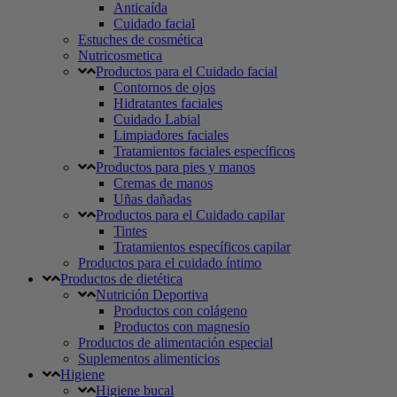
Anticaída
Cuidado facial
Estuches de cosmética
Nutricosmetica
Productos para el Cuidado facial
Contornos de ojos
Hidratantes faciales
Cuidado Labial
Limpiadores faciales
Tratamientos faciales específicos
Productos para pies y manos
Cremas de manos
Uñas dañadas
Productos para el Cuidado capilar
Tintes
Tratamientos específicos capilar
Productos para el cuidado íntimo
Productos de dietética
Nutrición Deportiva
Productos con colágeno
Productos con magnesio
Productos de alimentación especial
Suplementos alimenticios
Higiene
Higiene bucal