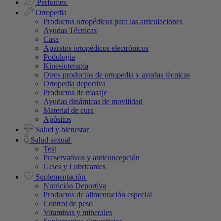
Perfumes
Ortopedia
Productos ortopédicos para las articulaciones
Ayudas Técnicas
Casa
Aparatos ortopédicos electrónicos
Podología
Kinesioterapia
Otros productos de ortopedia y ayudas técnicas
Ortopedia deportiva
Productos de masaje
Ayudas dinámicas de movilidad
Material de cura
Apósitos
Salud y bienestar
Salud sexual
Test
Preservativos y anticoncepción
Geles y Lubricantes
Suplementación
Nutrición Deportiva
Productos de alimentación especial
Control de peso
Vitaminas y minerales