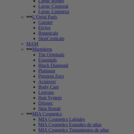
Lierac Rostro
Lierac Corporal
Lierac Limpieza
L'Oréal París
Garnier
Elvive
Botanicals
SkinCeuticals
MAM
Martiderm
The Originals
Essentials
Black Diamond
Platinum
Pigment Zero
Acniover
Body Care
Legvass
Hair System
Driosec
Skin Repair
MIA Cosmetics
MIA Cosmetics Labiales
MIA Cosmetics Esmaltes de uñas
MIA Cosmetics Tratamientos de uñas