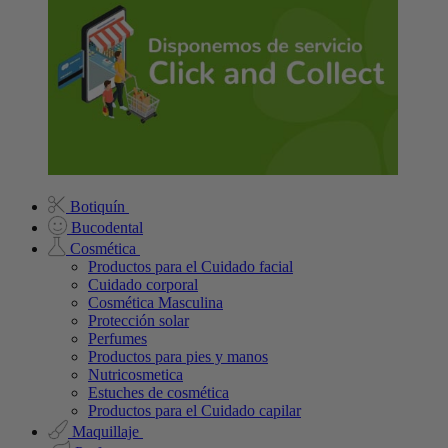
Botiquín
Bucodental
Cosmética
Productos para el Cuidado facial
Cuidado corporal
Cosmética Masculina
Protección solar
Perfumes
Productos para pies y manos
Nutricosmetica
Estuches de cosmética
Productos para el Cuidado capilar
Maquillaje