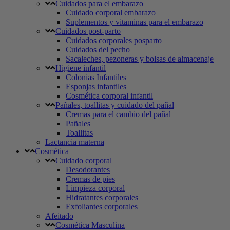
Cuidados para el embarazo
Cuidado corporal embarazo
Suplementos y vitaminas para el embarazo
Cuidados post-parto
Cuidados corporales posparto
Cuidados del pecho
Sacaleches, pezoneras y bolsas de almacenaje
Higiene infantil
Colonias Infantiles
Esponjas infantiles
Cosmética corporal infantil
Pañales, toallitas y cuidado del pañal
Cremas para el cambio del pañal
Pañales
Toallitas
Lactancia materna
Cosmética
Cuidado corporal
Desodorantes
Cremas de pies
Limpieza corporal
Hidratantes corporales
Exfoliantes corporales
Afeitado
Cosmética Masculina