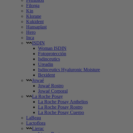
Femibion
Filorga
Kin
Klorane
Kukident
Hansaplast
Hero
Inca
ISDIN
Woman ISDIN
Fotoprotección
Isdinceutics
Ureadin
Isdinceutics Hyaluronic Moisture
Bexident
Jowaé
Jowaé Rostro
Jowaé Corporal
La Roche Posay
La Roche Posay Anthelios
La Roche Posay Rostro
La Roche Posay Cuerpo
LaBeau
Lactoflora
Lierac