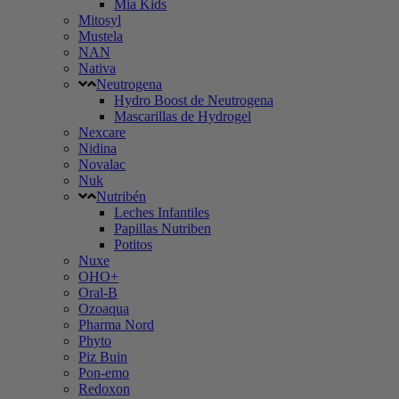
Mia Kids
Mitosyl
Mustela
NAN
Nativa
Neutrogena
Hydro Boost de Neutrogena
Mascarillas de Hydrogel
Nexcare
Nidina
Novalac
Nuk
Nutribén
Leches Infantiles
Papillas Nutriben
Potitos
Nuxe
OHO+
Oral-B
Ozoaqua
Pharma Nord
Phyto
Piz Buin
Pon-emo
Redoxon