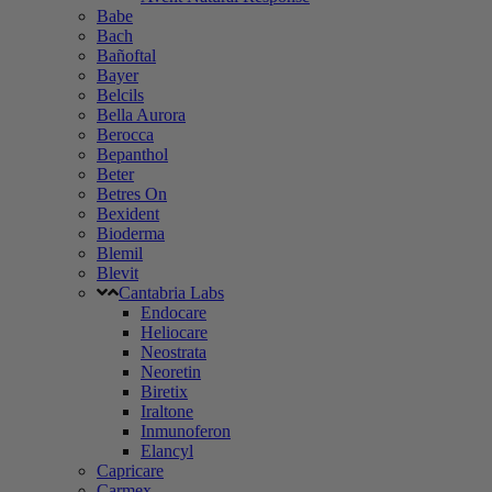
Babe
Bach
Bañoftal
Bayer
Belcils
Bella Aurora
Berocca
Bepanthol
Beter
Betres On
Bexident
Bioderma
Blemil
Blevit
Cantabria Labs
Endocare
Heliocare
Neostrata
Neoretin
Biretix
Iraltone
Inmunoferon
Elancyl
Capricare
Carmex