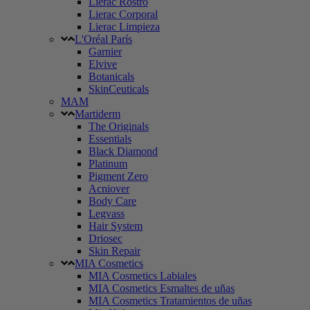
Lierac Rostro
Lierac Corporal
Lierac Limpieza
L'Oréal París
Garnier
Elvive
Botanicals
SkinCeuticals
MAM
Martiderm
The Originals
Essentials
Black Diamond
Platinum
Pigment Zero
Acniover
Body Care
Legvass
Hair System
Driosec
Skin Repair
MIA Cosmetics
MIA Cosmetics Labiales
MIA Cosmetics Esmaltes de uñas
MIA Cosmetics Tratamientos de uñas