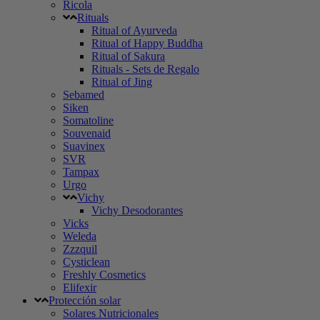
Ricola
Rituals
Ritual of Ayurveda
Ritual of Happy Buddha
Ritual of Sakura
Rituals - Sets de Regalo
Ritual of Jing
Sebamed
Siken
Somatoline
Souvenaid
Suavinex
SVR
Tampax
Urgo
Vichy
Vichy Desodorantes
Vicks
Weleda
Zzzquil
Cysticlean
Freshly Cosmetics
Elifexir
Protección solar
Solares Nutricionales