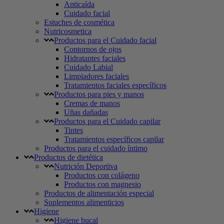
Anticaída
Cuidado facial
Estuches de cosmética
Nutricosmetica
Productos para el Cuidado facial
Contornos de ojos
Hidratantes faciales
Cuidado Labial
Limpiadores faciales
Tratamientos faciales específicos
Productos para pies y manos
Cremas de manos
Uñas dañadas
Productos para el Cuidado capilar
Tintes
Tratamientos específicos capilar
Productos para el cuidado íntimo
Productos de dietética
Nutrición Deportiva
Productos con colágeno
Productos con magnesio
Productos de alimentación especial
Suplementos alimenticios
Higiene
Higiene bucal