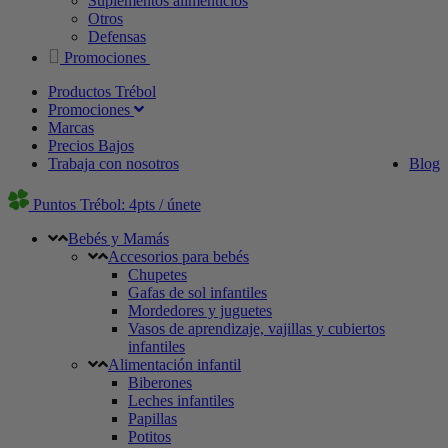
Suplementos alimenticios
Otros
Defensas
Promociones
Productos Trébol
Promociones
Marcas
Precios Bajos
Trabaja con nosotros
Blog
Puntos Trébol: 4pts / únete
Bebés y Mamás
Accesorios para bebés
Chupetes
Gafas de sol infantiles
Mordedores y juguetes
Vasos de aprendizaje, vajillas y cubiertos
infantiles
Alimentación infantil
Biberones
Leches infantiles
Papillas
Potitos