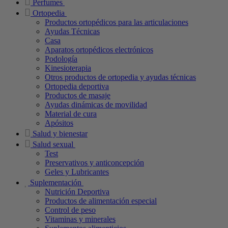
Perfumes
Ortopedia
Productos ortopédicos para las articulaciones
Ayudas Técnicas
Casa
Aparatos ortopédicos electrónicos
Podología
Kinesioterapia
Otros productos de ortopedia y ayudas técnicas
Ortopedia deportiva
Productos de masaje
Ayudas dinámicas de movilidad
Material de cura
Apósitos
Salud y bienestar
Salud sexual
Test
Preservativos y anticoncepción
Geles y Lubricantes
Suplementación
Nutrición Deportiva
Productos de alimentación especial
Control de peso
Vitaminas y minerales