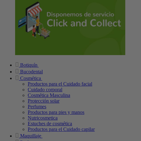
Botiquín
Bucodental
Cosmética
Productos para el Cuidado facial
Cuidado corporal
Cosmética Masculina
Protección solar
Perfumes
Productos para pies y manos
Nutricosmetica
Estuches de cosmética
Productos para el Cuidado capilar
Maquillaje