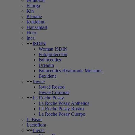
Femibion
Filorga
Kin
Klorane
Kukident
Hansaplast
Hero
Inca
ISDIN
Woman ISDIN
Fotoprotección
Isdinceutics
Ureadin
Isdinceutics Hyaluronic Moisture
Bexident
Jowaé
Jowaé Rostro
Jowaé Corporal
La Roche Posay
La Roche Posay Anthelios
La Roche Posay Rostro
La Roche Posay Cuerpo
LaBeau
Lactoflora
Lierac