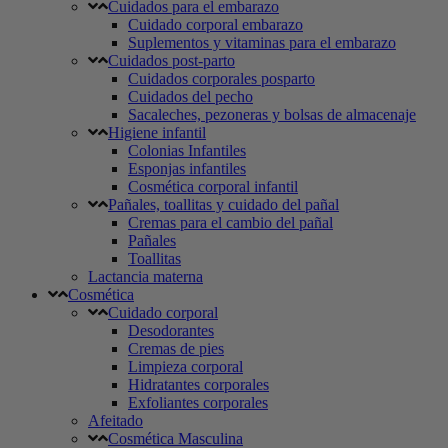
Cuidados para el embarazo
Cuidado corporal embarazo
Suplementos y vitaminas para el embarazo
Cuidados post-parto
Cuidados corporales posparto
Cuidados del pecho
Sacaleches, pezoneras y bolsas de almacenaje
Higiene infantil
Colonias Infantiles
Esponjas infantiles
Cosmética corporal infantil
Pañales, toallitas y cuidado del pañal
Cremas para el cambio del pañal
Pañales
Toallitas
Lactancia materna
Cosmética
Cuidado corporal
Desodorantes
Cremas de pies
Limpieza corporal
Hidratantes corporales
Exfoliantes corporales
Afeitado
Cosmética Masculina