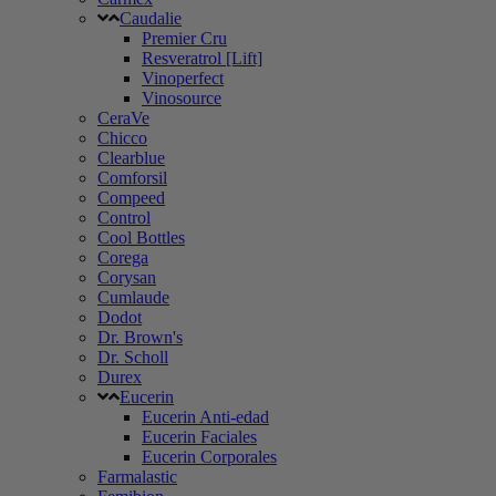
Caudalie
Premier Cru
Resveratrol [Lift]
Vinoperfect
Vinosource
CeraVe
Chicco
Clearblue
Comforsil
Compeed
Control
Cool Bottles
Corega
Corysan
Cumlaude
Dodot
Dr. Brown's
Dr. Scholl
Durex
Eucerin
Eucerin Anti-edad
Eucerin Faciales
Eucerin Corporales
Farmalastic