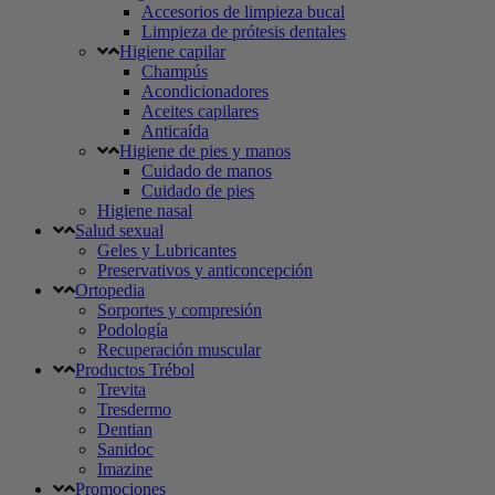
Accesorios de limpieza bucal
Limpieza de prótesis dentales
Higiene capilar
Champús
Acondicionadores
Aceites capilares
Anticaída
Higiene de pies y manos
Cuidado de manos
Cuidado de pies
Higiene nasal
Salud sexual
Geles y Lubricantes
Preservativos y anticoncepción
Ortopedia
Sorportes y compresión
Podología
Recuperación muscular
Productos Trébol
Trevita
Tresdermo
Dentian
Sanidoc
Imazine
Promociones