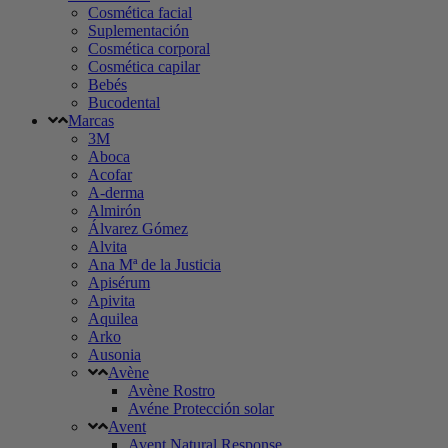
Cosmética facial
Suplementación
Cosmética corporal
Cosmética capilar
Bebés
Bucodental
Marcas
3M
Aboca
Acofar
A-derma
Almirón
Álvarez Gómez
Alvita
Ana Mª de la Justicia
Apisérum
Apivita
Aquilea
Arko
Ausonia
Avène
Avène Rostro
Avéne Protección solar
Avent
Avent Natural Response